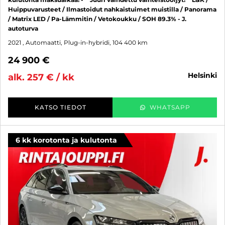
Huippuvarusteet / Ilmastoidut nahkaistuimet muistilla / Panorama
/ Matrix LED / Pa-Lämmitin / Vetokoukku / SOH 89.3% - J.
autoturva
2021
, Automaatti, Plug-in-hybridi, 104 400 km
24 900 €
helsinki
alk. 257 € / kk
KATSO TIEDOT
WHATSAPP
6 kk korotonta ja kulutonta