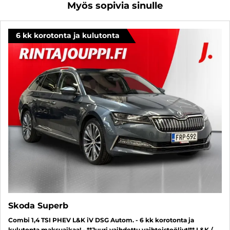
Myös sopivia sinulle
6 kk korotonta ja kulutonta
Skoda Superb
Combi 1,4 TSI PHEV L&K iV DSG Autom. - 6 kk korotonta ja
kulutonta maksuaikaa! - **Juuri vaihdettu vaihteistoöljyt!** L&K /