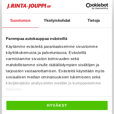
040 711 3944
Suostumus
Yksityiskohdat
Tietoja
Veeti Hartikainen
Automyyjä FI | EN
Parempaa autokauppaa evästeillä
veeti.hartikainen
@rintajouppi.fi
Käytämme evästeitä parantaaksemme sivustomme
käyttökokemusta ja palveluntasoa. Evästeillä
040 711 3962
varmistamme sivuston toimivuuden sekä
mahdollistamme sinulle räätälöidympien sisältöjen ja
tarjousten vastaanottamisen. Evästeitä käytetään myös
sosiaalisen median ominaisuuksien tukemiseen sekä
Samuli Hakanen
kävijämäärän analysointiin meidän ja kumppaniemme
Automyyjä FI
toimesta.
samuli.hakanen
@rintajouppi.fi
HYVÄKSY
040 711 3961