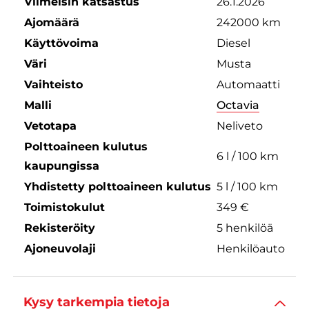
Viimeisin katsastus
26.1.2026
Ajomäärä
242000 km
Käyttövoima
Diesel
Väri
Musta
Vaihteisto
Automaatti
Malli
Octavia
Vetotapa
Neliveto
Polttoaineen kulutus
6 l / 100 km
kaupungissa
Yhdistetty polttoaineen kulutus
5 l / 100 km
Toimistokulut
349 €
Rekisteröity
5 henkilöä
Ajoneuvolaji
Henkilöauto
Kysy tarkempia tietoja