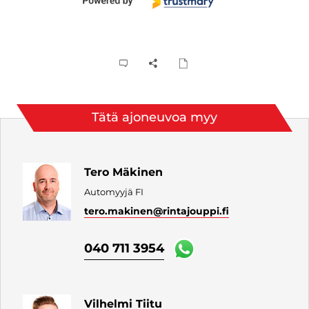
Tätä ajoneuvoa myy
Tero Mäkinen
Automyyjä FI
tero.makinen
@rintajouppi.fi
040 711 3954
Vilhelmi Tiitu