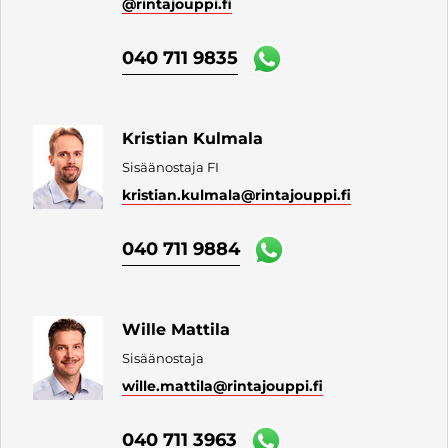
@rintajouppi.fi
040 711 9835
Kristian Kulmala
Sisäänostaja FI
kristian.kulmala
@rintajouppi.fi
040 711 9884
Wille Mattila
Sisäänostaja
wille.mattila
@rintajouppi.fi
040 711 3963