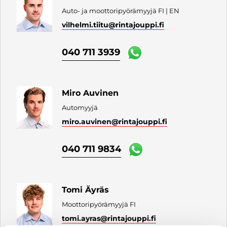
Auto- ja moottoripyörämyyjä FI | EN
vilhelmi.tiitu
@rintajouppi.fi
040 711 3939
Miro Auvinen
Automyyjä
miro.auvinen
@rintajouppi.fi
040 711 9834
Tomi Äyräs
Moottoripyörämyyjä FI
tomi.ayras
@rintajouppi.fi