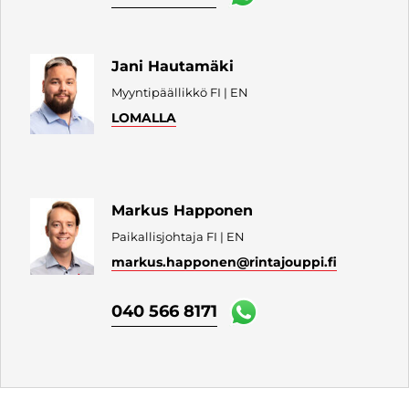
Jani Hautamäki
Myyntipäällikkö FI | EN
LOMALLA
Markus Happonen
Paikallisjohtaja FI | EN
markus.happonen
@rintajouppi.fi
040 566 8171