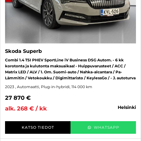
Skoda Superb
Combi 1.4 TSI PHEV SportLine iV Business DSG Autom. - 6 kk
korotonta ja kulutonta maksuaikaa! - Huippuvarusteet / ACC /
Matrix LED / ALV / 1. Om. Suomi-auto / Nahka-alcantara / Pa-
Lämmitin / Vetokoukku / Digimittaristo / KeylessGo / - J. autoturva
2023
, Automaatti, Plug-in-hybridi, 114 000 km
27 870 €
helsinki
alk. 268 € / kk
KATSO TIEDOT
WHATSAPP