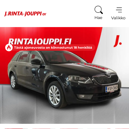
Siirry sisältöön
Hae
Valikko
Tästä ajoneuvosta on kiinnostunut 18 henkilöä