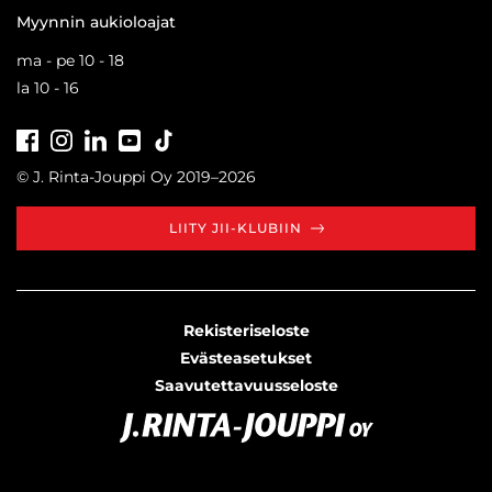
Myynnin aukioloajat
ma - pe 10 - 18
la 10 - 16
Facebook
Instagram
LinkedIn
Youtube
Tiktok
© J. Rinta-Jouppi Oy 2019–2026
LIITY JII-KLUBIIN
Rekisteriseloste
Evästeasetukset
Saavutettavuusseloste