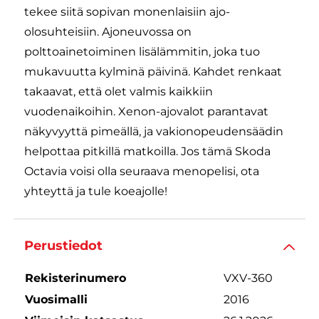
tekee siitä sopivan monenlaisiin ajo-
olosuhteisiin. Ajoneuvossa on
polttoainetoiminen lisälämmitin, joka tuo
mukavuutta kylminä päivinä. Kahdet renkaat
takaavat, että olet valmis kaikkiin
vuodenaikoihin. Xenon-ajovalot parantavat
näkyvyyttä pimeällä, ja vakionopeudensäädin
helpottaa pitkillä matkoilla. Jos tämä Skoda
Octavia voisi olla seuraava menopelisi, ota
yhteyttä ja tule koeajolle!
Perustiedot
Rekisterinumero
VXV-360
Vuosimalli
2016