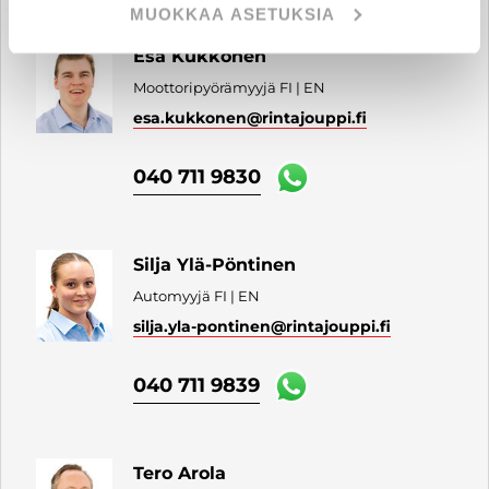
MUOKKAA ASETUKSIA
Esa Kukkonen
Moottoripyörämyyjä FI | EN
esa.kukkonen
@rintajouppi.fi
040 711 9830
Silja Ylä-Pöntinen
Automyyjä FI | EN
silja.yla-pontinen
@rintajouppi.fi
040 711 9839
Tero Arola