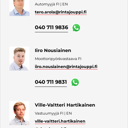
Automyyjä FI | EN
tero.arola
@rintajouppi.fi
040 711 9836
Iiro Nousiainen
Moottoripyörävastaava FI
iiro.nousiainen
@rintajouppi.fi
040 711 9831
Ville-Valtteri Hartikainen
Vastuumyyjä FI | EN
ville-valtteri.hartikainen