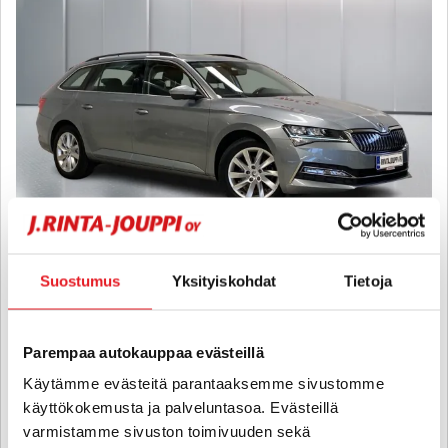
Skoda Superb
Suostumus
Yksityiskohdat
Tietoja
Combi 1,4 TSI PHEV iV DSG Autom - 6 kk korotonta ja kulutonta
maksuaikaa! - Adaptiivinen vakkari, Metalliväri, Panorama, Navi,
Kamera, Keyless, Apple Carplay
2020
, Automaatti, Plug-in-hybridi, 91 050 km
Parempaa autokauppaa evästeillä
18 900 €
Käytämme evästeitä parantaaksemme sivustomme
käyttökokemusta ja palveluntasoa. Evästeillä
pori
alk. 213 € / kk
varmistamme sivuston toimivuuden sekä