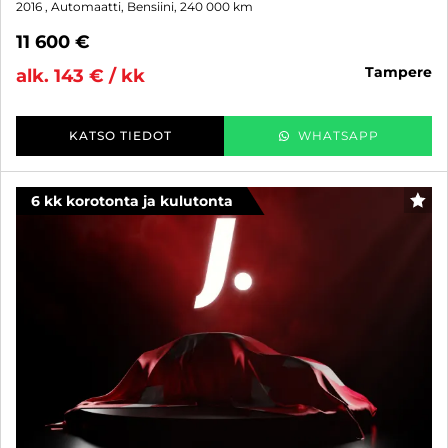
2016
, Automaatti, Bensiini, 240 000 km
11 600 €
tampere
alk. 143 € / kk
KATSO TIEDOT
WHATSAPP
6 kk korotonta ja kulutonta
SUO