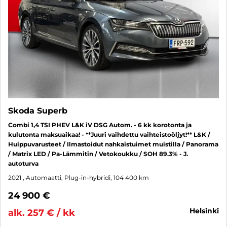
Skoda Superb
Combi 1,4 TSI PHEV L&K iV DSG Autom. - 6 kk korotonta ja
kulutonta maksuaikaa! - **Juuri vaihdettu vaihteistoöljyt!** L&K /
Huippuvarusteet / Ilmastoidut nahkaistuimet muistilla / Panorama
/ Matrix LED / Pa-Lämmitin / Vetokoukku / SOH 89.3% - J.
autoturva
2021
, Automaatti, Plug-in-hybridi, 104 400 km
24 900 €
helsinki
alk. 257 € / kk