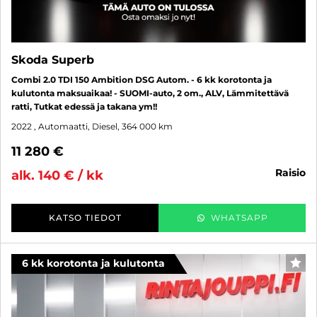
Skoda Superb
Combi 2.0 TDI 150 Ambition DSG Autom. - 6 kk korotonta ja
kulutonta maksuaikaa! - SUOMI-auto, 2 om., ALV, Lämmitettävä
ratti, Tutkat edessä ja takana ym!!
2022
, Automaatti, Diesel, 364 000 km
11 280 €
raisio
alk. 140 € / kk
KATSO TIEDOT
WHATSAPP
6 kk korotonta ja kulutonta
SUO