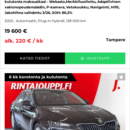
kulutonta maksuaikaa! - Webasto,Merkkihuollettu, Adaptiivinen
vakionopeudensäädin, P-kamera, Vetokoukku, Navigointi, Hifit,
Jakohihna vaihdettu 3/26, SOH: 86,3%
2020
, Automaatti, Plug-in-hybridi, 128 000 km
19 600 €
tampere
alk. 220 € / kk
KATSO TIEDOT
WHATSAPP
6 kk korotonta ja kulutonta
SUO