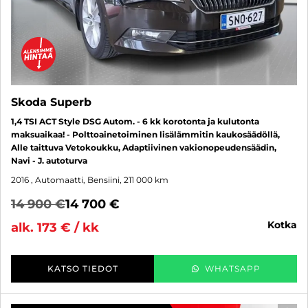
Skoda Superb
1,4 TSI ACT Style DSG Autom. - 6 kk korotonta ja kulutonta
maksuaikaa! - Polttoainetoiminen lisälämmitin kaukosäädöllä,
Alle taittuva Vetokoukku, Adaptiivinen vakionopeudensäädin,
Navi - J. autoturva
2016
, Automaatti, Bensiini, 211 000 km
14 900 €
14 700 €
kotka
alk. 173 € / kk
KATSO TIEDOT
WHATSAPP