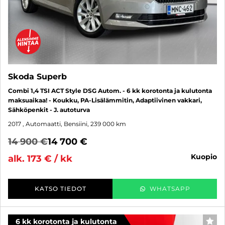
Skoda Superb
Combi 1,4 TSI ACT Style DSG Autom. - 6 kk korotonta ja kulutonta
maksuaikaa! - Koukku, PA-Lisälämmitin, Adaptiivinen vakkari,
Sähköpenkit - J. autoturva
2017
, Automaatti, Bensiini, 239 000 km
14 900 €
14 700 €
kuopio
alk. 173 € / kk
KATSO TIEDOT
WHATSAPP
6 kk korotonta ja kulutonta
SUO