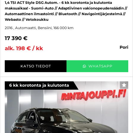
1,4 TSI ACT Style DSG Autom. - 6 kk korotonta ja kulutonta
maksuaikaa! - Suomi-Auto // Adaptiivinen vakionopeudensäädin //
Automaattinen ilmastointi // Bluetooth // Navigointijärjestelmä //
Webasto // Vetokoukku
2016
, Automaatti, Bensiini, 166 000 km
17 390 €
pori
alk. 198 € / kk
KATSO TIEDOT
WHATSAPP
6 kk korotonta ja kulutonta
SUO