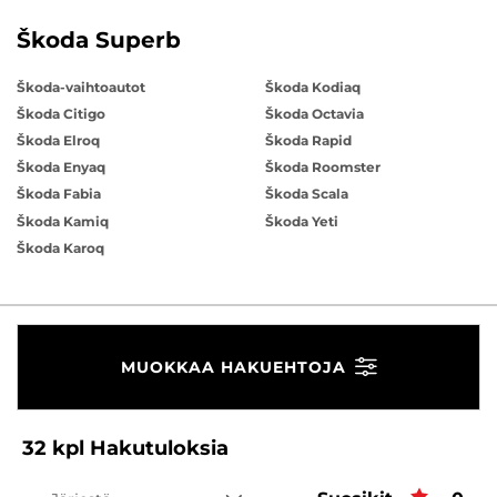
Škoda Superb
Škoda-vaihtoautot
Škoda Kodiaq
Škoda Citigo
Škoda Octavia
Škoda Elroq
Škoda Rapid
Škoda Enyaq
Škoda Roomster
Škoda Fabia
Škoda Scala
Škoda Kamiq
Škoda Yeti
Škoda Karoq
MUOKKAA HAKUEHTOJA
32
kpl
Hakutuloksia