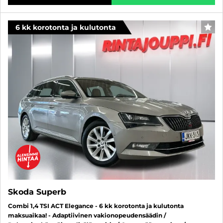
6 kk korotonta ja kulutonta
SUO
Skoda Superb
Combi 1,4 TSI ACT Elegance - 6 kk korotonta ja kulutonta
maksuaikaa! - Adaptiivinen vakionopeudensäädin /