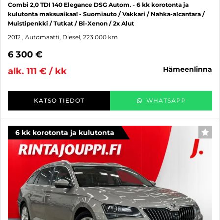
Combi 2,0 TDI 140 Elegance DSG Autom. - 6 kk korotonta ja
kulutonta maksuaikaa! - Suomiauto / Vakkari / Nahka-alcantara /
Muistipenkki / Tutkat / Bi-Xenon / 2x Alut
2012
, Automaatti, Diesel, 223 000 km
6 300 €
hämeenlinna
alk. 111 € / kk
KATSO TIEDOT
WHATSAPP
6 kk korotonta ja kulutonta
SUO