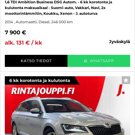
1,6 TDI Ambition Business DSG Autom. - 6 kk korotonta ja
kulutonta maksuaikaa! - Suomi-auto, Vakkari, Navi, 2x
moottorinlämmitin, Koukku, Xenon - J. autoturva
2014
, Automaatti, Diesel, 246 000 km
7 900 €
jyväskylä
alk. 131 € / kk
KATSO TIEDOT
WHATSAPP
6 kk korotonta ja kulutonta
SUO