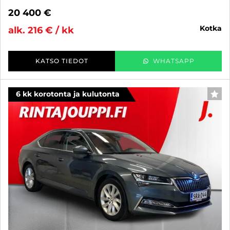
20 400 €
kotka
alk. 216 € / kk
KATSO TIEDOT
WHATSAPP
6 kk korotonta ja kulutonta
SUO