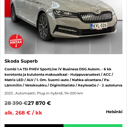
Skoda Superb
Combi 1.4 TSI PHEV SportLine iV Business DSG Autom. - 6 kk
korotonta ja kulutonta maksuaikaa! - Huippuvarusteet / ACC /
Matrix LED / ALV / 1. Om. Suomi-auto / Nahka-alcantara / Pa-
Lämmitin / Vetokoukku / Digimittaristo / KeylessGo / - J. autoturva
2023
, Automaatti, Plug-in-hybridi, 114 000 km
28 390 €
27 870 €
helsinki
alk. 268 € / kk