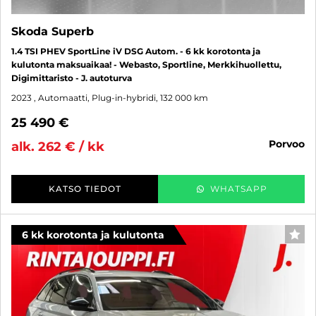
Skoda Superb
1.4 TSI PHEV SportLine iV DSG Autom. - 6 kk korotonta ja
kulutonta maksuaikaa! - Webasto, Sportline, Merkkihuollettu,
Digimittaristo - J. autoturva
2023
, Automaatti, Plug-in-hybridi, 132 000 km
25 490 €
porvoo
alk. 262 € / kk
KATSO TIEDOT
WHATSAPP
6 kk korotonta ja kulutonta
SUO