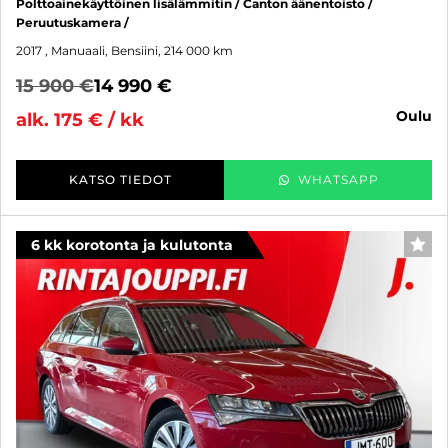
Polttoainekäyttöinen lisälämmitin / Canton äänentoisto /
Peruutuskamera /
2017
, Manuaali, Bensiini, 214 000 km
15 900 €
14 990 €
oulu
alk. 175 € / kk
KATSO TIEDOT
WHATSAPP
6 kk korotonta ja kulutonta
SUO