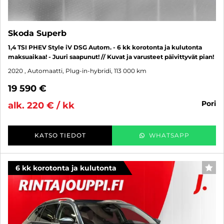
Skoda Superb
1,4 TSI PHEV Style iV DSG Autom. - 6 kk korotonta ja kulutonta
maksuaikaa! - Juuri saapunut! // Kuvat ja varusteet päivittyvät pian!
2020
, Automaatti, Plug-in-hybridi, 113 000 km
19 590 €
pori
alk. 220 € / kk
KATSO TIEDOT
WHATSAPP
6 kk korotonta ja kulutonta
SUO