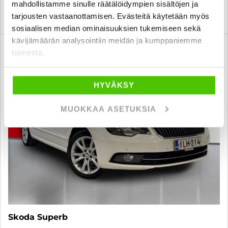
mahdollistamme sinulle räätälöidympien sisältöjen ja
tarjousten vastaanottamisen. Evästeitä käytetään myös
KATSO TIEDOT
WHATSAPP
sosiaalisen median ominaisuuksien tukemiseen sekä
kävijämäärän analysointiin meidän ja kumppaniemme
6 kk korotonta ja kulutonta
SUO
toimesta.
HYVÄKSY
MUOKKAA ASETUKSIA
Skoda Superb