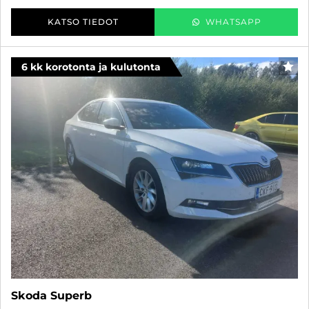
KATSO TIEDOT
WHATSAPP
6 kk korotonta ja kulutonta
SUO
Skoda Superb