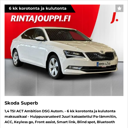
6 kk korotonta ja kulutonta
SUO
Skoda Superb
1,4 TSI ACT Ambition DSG Autom. - 6 kk korotonta ja kulutonta
maksuaikaa! - Huippuvarusteet! Juuri katsastettu! Pa-lämmitin,
ACC, Keyless go, Front assist, Smart link, Blind spot, Bluetooth