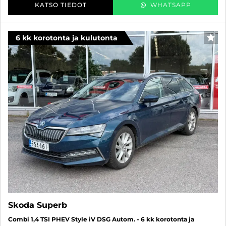
KATSO TIEDOT
WHATSAPP
6 kk korotonta ja kulutonta
SUO
Skoda Superb
Combi 1,4 TSI PHEV Style iV DSG Autom. - 6 kk korotonta ja