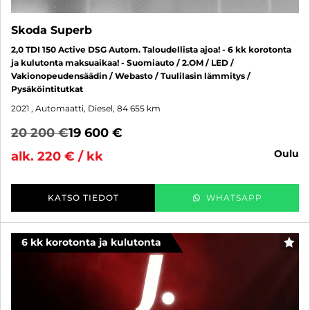
Skoda Superb
2,0 TDI 150 Active DSG Autom. Taloudellista ajoa! - 6 kk korotonta
ja kulutonta maksuaikaa! - Suomiauto / 2.OM / LED /
Vakionopeudensäädin / Webasto / Tuulilasin lämmitys /
Pysäköintitutkat
2021
, Automaatti, Diesel, 84 655 km
20 200 €
19 600 €
oulu
alk. 220 € / kk
KATSO TIEDOT
WHATSAPP
6 kk korotonta ja kulutonta
SUO