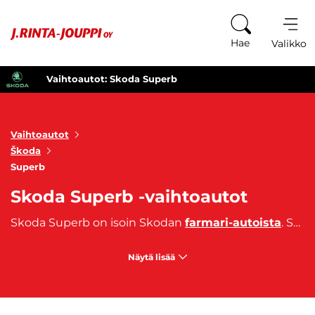
Siirry sisältöön
Hae
Valikko
Vaihtoautot: Skoda Superb
Vaihtoautot
Škoda
Superb
Skoda Superb -vaihtoautot
Skoda Superb on isoin Skodan
farmari-autoista
. Skoda Superb -vaihtoautoille on tyypillistä pitkä akseliväli, joka tarkoittaa ylellisesti tilaa, joka näkyy esimerkiksi takapenkin leveytenä. Skoda Superb -vaihtoautot on kaiken kaikkiaan tilavia ja tavaratila on erittäin iso, joten ne sopivat erinomaisesti perheille tai muille paljon tilaa tarvitseville. Skoda Superb -vaihtoautot ovat kokonaisuudessaan tyylikkäästi muotoiltua ja hienostuneita yksityiskohtia sisältäviä autoja. Mikäli siis kaipaat isoa ja tyylikästä autoa, voisi Skoda Superb -vaihtoauto olla sinulle oikea valinta.
Näytä lisää