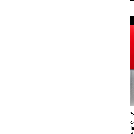
S
C
j
A