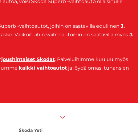
stä autoa, voisi Skoda Superb -vaihtoauto olla sinulle
Superb -vaihtoautot, joihin on saatavilla edullinen
J.
kasko. Valikoituihin vaihtoautoihin on saatavilla myös
J.
rjoushintaiset Skodat
. Palveluihimme kuuluu myös
etjumme
kaikki vaihtoautot
ja löydä omasi tuhansien
Škoda Yeti