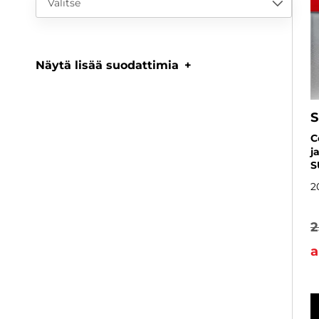
Valitse
Näytä lisää suodattimia
S
C
j
S
2
2
a