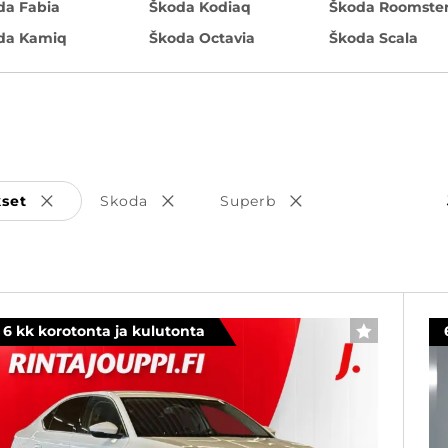
da Fabia
Škoda Kodiaq
Škoda Roomste
da Kamiq
Škoda Octavia
Škoda Scala
kset
Skoda
Superb
Poista valinta
Poista valinta
Poista valinta
6 kk korotonta ja kulutonta
SUOSIKKI