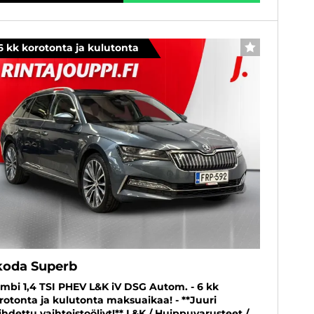
6 kk korotonta ja kulutonta
SUOSIKKI
koda Superb
mbi 1,4 TSI PHEV L&K iV DSG Autom. - 6 kk
rotonta ja kulutonta maksuaikaa! - **Juuri
ihdettu vaihteistoöljyt!** L&K / Huippuvarusteet /