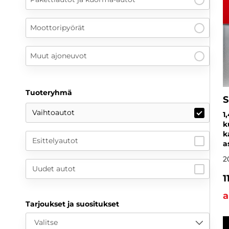
Moottoripyörät
Muut ajoneuvot
Tuoteryhmä
S
Vaihtoautot
1
k
k
Esittelyautot
a
2
Uudet autot
1
a
Tarjoukset ja suositukset
Valitse