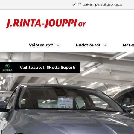
Siirry sisältöön
14 päivän palautusoikeus
Vaihtoautot
Uudet autot
Matka
Vaihtoautot: Skoda Superb