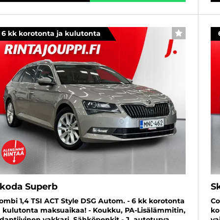
6 kk korotonta ja kulutonta
SUOSIKKI
koda Superb
S
ombi 1,4 TSI ACT Style DSG Autom. - 6 kk korotonta
Co
a kulutonta maksuaikaa! - Koukku, PA-Lisälämmitin,
ko
daptiivinen vakkari, Sähköpenkit - J. autoturva
va