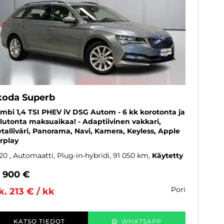
koda Superb
mbi 1,4 TSI PHEV iV DSG Autom - 6 kk korotonta ja
lutonta maksuaikaa! - Adaptiivinen vakkari,
talliväri, Panorama, Navi, Kamera, Keyless, Apple
rplay
20
, Automaatti, Plug-in-hybridi, 91 050 km
Käytetty
8 900 €
pori
k. 213 € / kk
KATSO TIEDOT
WHATSAPP