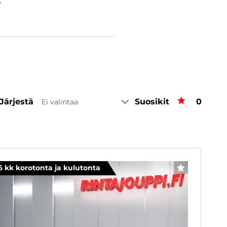
r
Järjestä
Suosikit
Suosiki
0
Ei valintaa
6 kk korotonta ja kulutonta
SUOSIKKI