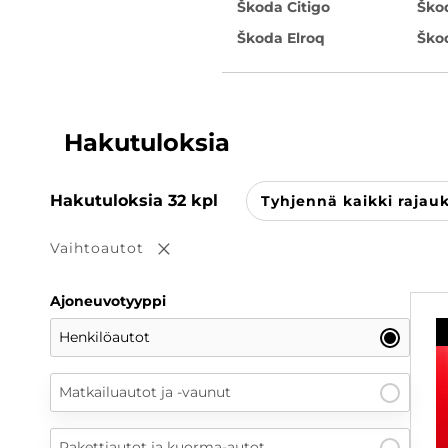
Škoda Citigo
Ško
Škoda Elroq
Ško
Hakutuloksia
Hakutuloksia
32
kpl
Tyhjennä kaikki rajau
Vaihtoautot
Poista valinta
Ajoneuvotyyppi
Henkilöautot
Matkailuautot ja -vaunut
Pakettiautot ja kuorma-autot