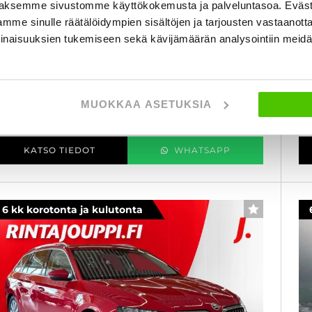
aksemme sivustomme käyttökokemusta ja palveluntasoa. Eväst
portline, Merkkihuollettu, Digimittaristo - J.
va
utoturva
mme sinulle räätälöidympien sisältöjen ja tarjousten vastaanott
20
inaisuuksien tukemiseen sekä kävijämäärän analysointiin mei
023
, Automaatti, Plug-in-hybridi, 132 000 km
äytetty
1
5 490 €
al
MUOKKAA ASETUKSIA
porvoo
lk. 262 € / kk
KATSO TIEDOT
WHATSAPP
6 kk korotonta ja kulutonta
SUOSIKKI