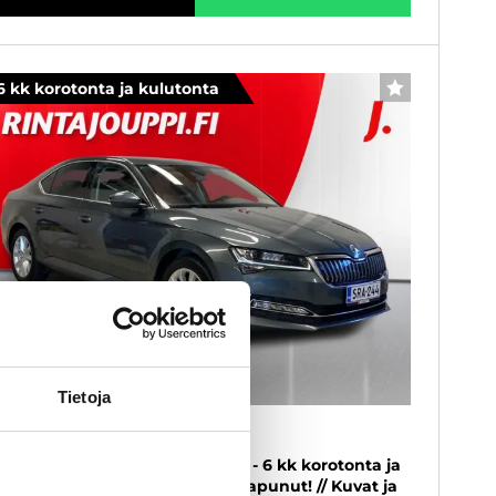
6 kk korotonta ja kulutonta
SUOSIKKI
Tietoja
koda Superb
4 TSI PHEV Style iV DSG Autom. - 6 kk korotonta ja
lutonta maksuaikaa! - Juuri saapunut! // Kuvat ja