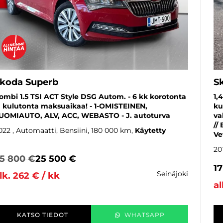
koda Superb
S
ombi 1.5 TSI ACT Style DSG Autom. - 6 kk korotonta
1,
a kulutonta maksuaikaa! - 1-OMISTEINEN,
ku
UOMIAUTO, ALV, ACC, WEBASTO - J. autoturva
va
//
022
, Automaatti, Bensiini, 180 000 km
Käytetty
Ve
20
5 800 €
25 500 €
1
seinäjoki
lk. 262 € / kk
al
KATSO TIEDOT
WHATSAPP