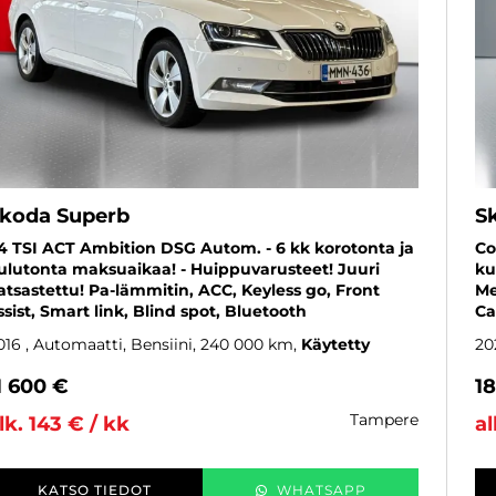
koda Superb
S
,4 TSI ACT Ambition DSG Autom. - 6 kk korotonta ja
Co
ulutonta maksuaikaa! - Huippuvarusteet! Juuri
ku
atsastettu! Pa-lämmitin, ACC, Keyless go, Front
Me
ssist, Smart link, Blind spot, Bluetooth
Ca
016
, Automaatti, Bensiini, 240 000 km
Käytetty
20
1 600 €
1
tampere
lk. 143 € / kk
al
KATSO TIEDOT
WHATSAPP