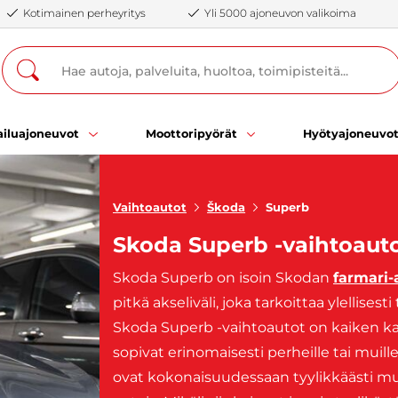
Kotimainen perheyritys
Yli 5000 ajoneuvon valikoima
iluajoneuvot
Moottoripyörät
Hyötyajoneuvo
Vaihtoautot
Škoda
Superb
Skoda Superb -vaihtoaut
Skoda Superb on isoin Skodan
farmari-
pitkä akseliväli, joka tarkoittaa ylellises
Skoda Superb -vaihtoautot on kaiken kaikki
sopivat erinomaisesti perheille tai muille
ovat kokonaisuudessaan tyylikkäästi muot