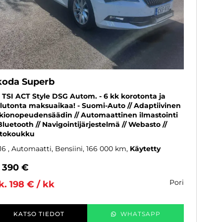
koda Superb
4 TSI ACT Style DSG Autom. - 6 kk korotonta ja
lutonta maksuaikaa! - Suomi-Auto // Adaptiivinen
kionopeudensäädin // Automaattinen ilmastointi
 Bluetooth // Navigointijärjestelmä // Webasto //
tokoukku
16
, Automaatti, Bensiini, 166 000 km
Käytetty
7 390 €
pori
k. 198 € / kk
KATSO TIEDOT
WHATSAPP