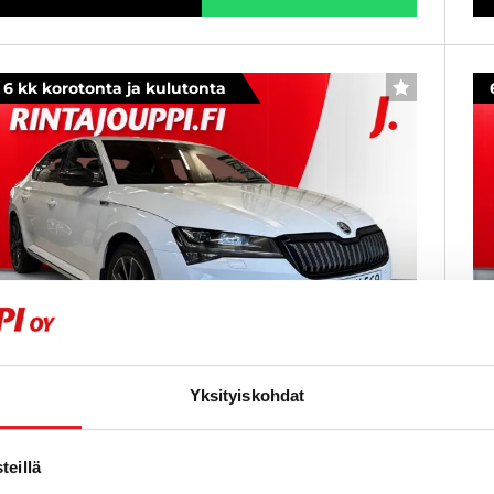
6 kk korotonta ja kulutonta
SUOSIKKI
Yksityiskohdat
koda Superb
S
.4 TSI PHEV SportLine iV DSG Autom. - 6 kk
1,
eillä
orotonta ja kulutonta maksuaikaa! - Webasto,
ku