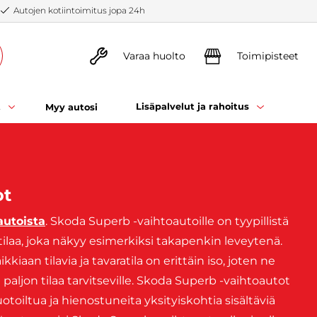
Autojen kotiintoimitus jopa 24h
Varaa huolto
Toimipisteet
t
Lisäpalvelut ja rahoitus
Myy autosi
ot
autoista
. Skoda Superb -vaihtoautoille on tyypillistä
ti tilaa, joka näkyy esimerkiksi takapenkin leveytenä.
aan tilavia ja tavaratila on erittäin iso, joten ne
 paljon tilaa tarvitseville. Skoda Superb -vaihtoautot
oiltua ja hienostuneita yksityiskohtia sisältäviä