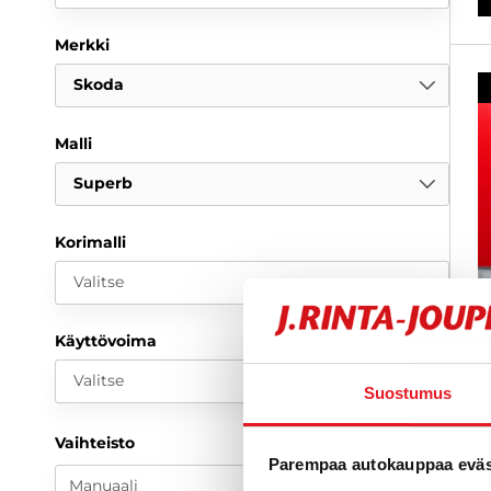
Merkki
Skoda
Malli
Superb
Korimalli
Valitse
Käyttövoima
Valitse
Suostumus
S
Vaihteisto
1
Parempaa autokauppaa eväst
k
Manuaali