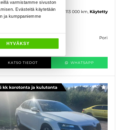
eillä varmistamme sivuston
rusteet päivittyvät pian!
amisen. Evästeitä käytetään
20
, Automaatti, Plug-in-hybridi, 113 000 km
Käytetty
dän ja kumppaniemme
9 590 €
pori
k. 220 € / kk
HYVÄKSY
KATSO TIEDOT
WHATSAPP
6 kk korotonta ja kulutonta
SUOSIKKI