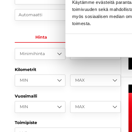
Käytämme evästeitä paranta
S
a
toimivuuden sekä mahdollista
Automaatti
myös sosiaalisen median om
2
toimesta.
K
2
Hinta
KK-erä
a
Minimihinta
Maksimihinta
Kilometrit
MIN
MAX
Vuosimalli
MIN
MAX
Toimipiste