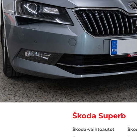
Škoda Superb
Škoda-vaihtoautot
Ško