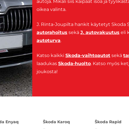
autoja. Mikäli siis kaipaat isoa ja tyylikä
oikea valinta.
J. Rinta-Joupilta hankit käytetyt Skoda 
autorahoitus
sekä
J. autovakuutus
eli 
autoturva
.
Katso kaikki
Skoda-vaihtoautot
sekä
ta
laadukas
Skoda-huolto
. Katso myös k
joukosta!
da Enyaq
Škoda Karoq
Škoda Rapid