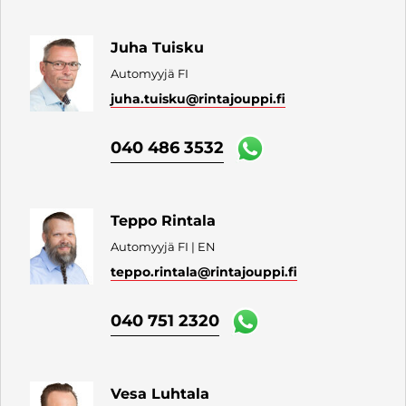
Juha Tuisku
Automyyjä FI
juha.tuisku
@rintajouppi.fi
040 486 3532
Teppo Rintala
Automyyjä FI | EN
teppo.rintala
@rintajouppi.fi
040 751 2320
Vesa Luhtala