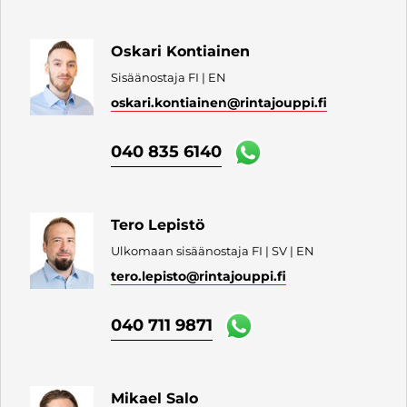
Oskari Kontiainen
Sisäänostaja FI | EN
oskari.kontiainen
@rintajouppi.fi
040 835 6140
Tero Lepistö
Ulkomaan sisäänostaja FI | SV | EN
tero.lepisto
@rintajouppi.fi
040 711 9871
Mikael Salo