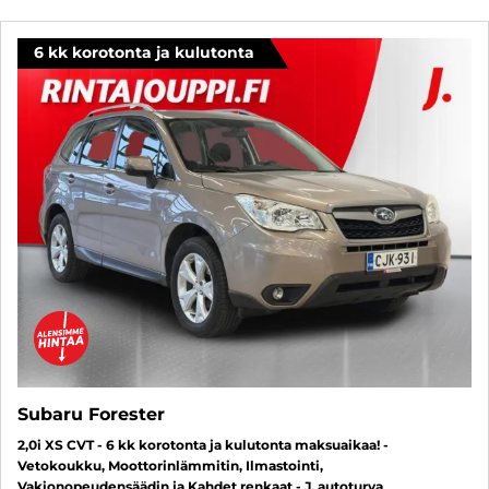
6 kk korotonta ja kulutonta
Subaru Forester
2,0i XS CVT - 6 kk korotonta ja kulutonta maksuaikaa! -
Vetokoukku, Moottorinlämmitin, Ilmastointi,
Vakionopeudensäädin ja Kahdet renkaat - J. autoturva