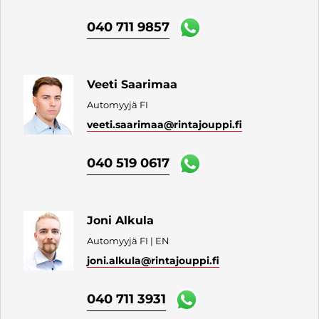
040 711 9857
Veeti Saarimaa
Automyyjä FI
veeti.saarimaa
@rintajouppi.fi
040 519 0617
Joni Alkula
Automyyjä FI | EN
joni.alkula
@rintajouppi.fi
040 711 3931