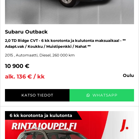
Subaru Outback
2,0 TD Ridge CVT - 6 kk korotonta ja kulutonta maksuaikaa! - **
Adapt.vak / Koukku / Muistipenkki / Nahat **
2015
, Automaatti, Diesel, 260 000 km
10 900 €
oulu
alk. 136 € / kk
KATSO TIEDOT
WHATSAPP
6 kk korotonta ja kulutonta