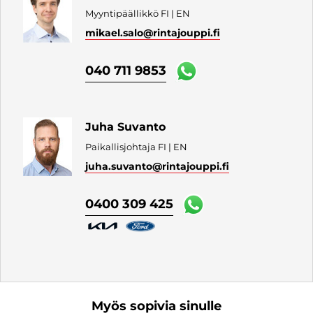
Myyntipäällikkö FI | EN
mikael.salo
@rintajouppi.fi
040 711 9853
Juha Suvanto
Paikallisjohtaja FI | EN
juha.suvanto
@rintajouppi.fi
0400 309 425
Myös sopivia sinulle