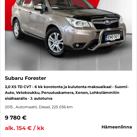
Subaru Forester
2,0 XS TD CVT - 6 kk korotonta ja kulutonta maksuaikaa! - Suomi-
Auto, Vetokoukku, Peruutuskamera, Xenon, Lohkolämmitin
sisähaaralla - J. autoturva
2015
, Automaatti, Diesel, 225 036 km
9 780 €
hämeenlinna
alk. 154 € / kk