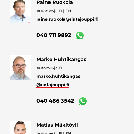
Raine Ruokola
Automyyjä FI | EN
raine.ruokola
@rintajouppi.fi
040 711 9892
Marko Huhtikangas
Automyyjä FI
marko.huhtikangas
@rintajouppi.fi
040 486 3542
Matias Mäkitöyli
Automyyjä FI | EN