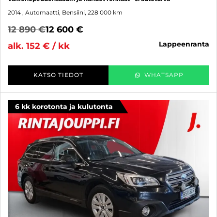
2014
, Automaatti, Bensiini, 228 000 km
12 890 €
12 600 €
lappeenranta
alk. 152 € / kk
KATSO TIEDOT
WHATSAPP
6 kk korotonta ja kulutonta