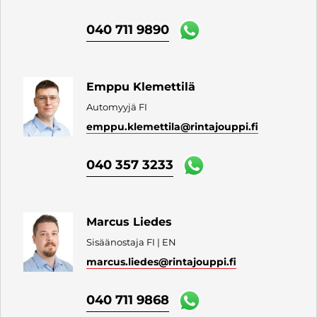
040 711 9890
Emppu Klemettilä
Automyyjä FI
emppu.klemettila
@rintajouppi.fi
040 357 3233
Marcus Liedes
Sisäänostaja FI | EN
marcus.liedes
@rintajouppi.fi
040 711 9868