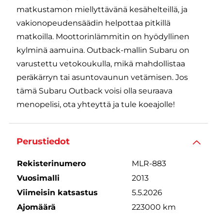
matkustamon miellyttävänä kesähelteillä, ja
vakionopeudensäädin helpottaa pitkillä
matkoilla. Moottorinlämmitin on hyödyllinen
kylminä aamuina. Outback-mallin Subaru on
varustettu vetokoukulla, mikä mahdollistaa
peräkärryn tai asuntovaunun vetämisen. Jos
tämä Subaru Outback voisi olla seuraava
menopelisi, ota yhteyttä ja tule koeajolle!
Perustiedot
Rekisterinumero
MLR-883
Vuosimalli
2013
Viimeisin katsastus
5.5.2026
Ajomäärä
223000 km