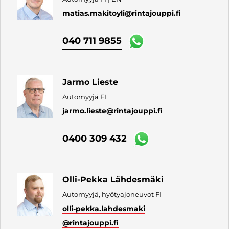
matias.makitoyli
@rintajouppi.fi
040 711 9855
Jarmo Lieste
Automyyjä FI
jarmo.lieste
@rintajouppi.fi
0400 309 432
Olli-Pekka Lähdesmäki
Automyyjä, hyötyajoneuvot FI
olli-pekka.lahdesmaki
@rintajouppi.fi