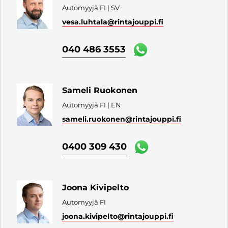
Automyyjä FI | SV
vesa.luhtala
@rintajouppi.fi
040 486 3553
Sameli Ruokonen
Automyyjä FI | EN
sameli.ruokonen
@rintajouppi.fi
0400 309 430
Joona Kivipelto
Automyyjä FI
joona.kivipelto
@rintajouppi.fi