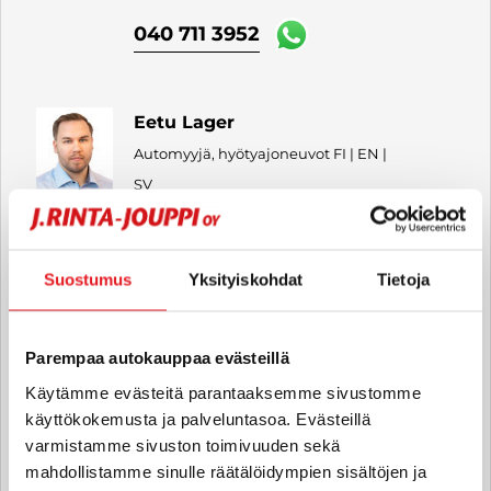
040 711 3952
Eetu Lager
Automyyjä, hyötyajoneuvot FI | EN |
SV
eetu.lager
@rintajouppi.fi
040 711 9897
Suostumus
Yksityiskohdat
Tietoja
Parempaa autokauppaa evästeillä
Jimi Esko
Käytämme evästeitä parantaaksemme sivustomme
Automyyjä
käyttökokemusta ja palveluntasoa. Evästeillä
jimi.esko
@rintajouppi.fi
varmistamme sivuston toimivuuden sekä
mahdollistamme sinulle räätälöidympien sisältöjen ja
040 711 9854