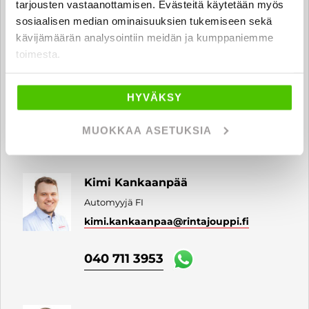
tarjousten vastaanottamisen. Evästeitä käytetään myös
sosiaalisen median ominaisuuksien tukemiseen sekä
kävijämäärän analysointiin meidän ja kumppaniemme
Harri Ojala
toimesta.
Automyyjä FI
harri.ojala
@rintajouppi.fi
HYVÄKSY
040 711 3980
MUOKKAA ASETUKSIA
Kimi Kankaanpää
Automyyjä FI
kimi.kankaanpaa
@rintajouppi.fi
040 711 3953