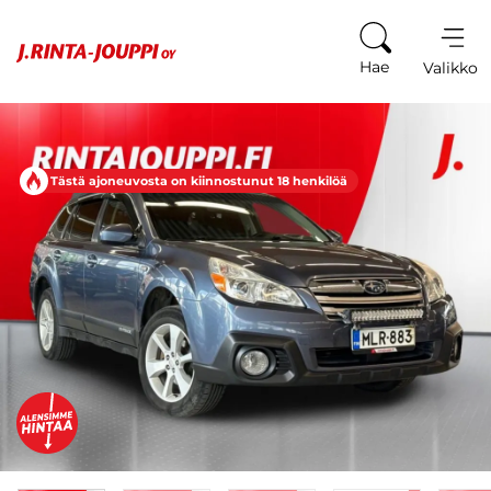
Siirry sisältöön
Hae
Valikko
Tästä ajoneuvosta on kiinnostunut 18 henkilöä