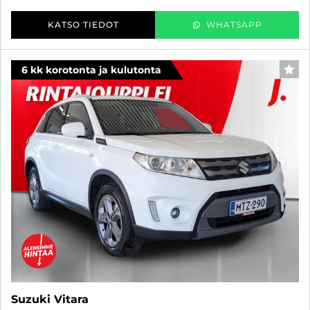
KATSO TIEDOT
WHATSAPP
6 kk korotonta ja kulutonta
SUO
Suzuki Vitara