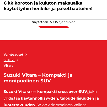
6 kk koroton ja kuluton maksuaika
käytettyihin henkilö- ja pakettiautoihin!
Näytetään
15
/
15
ajoneuvoa
Vaihtoautot
Suzuki
Vitara
Suzuki Vitara – Kompakti ja
monipuolinen SUV
Suzuki Vitara
on
kompakti crossover-SUV
, joka
yhdistää
käytännöllisyyden, taloudellisuuden ja
luotettavuuden
. Se on erinomainen valinta