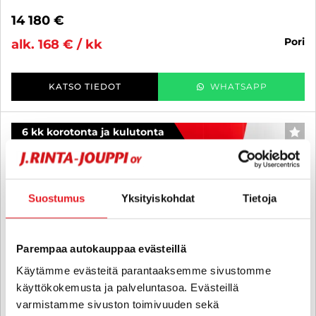
14 180 €
pori
alk. 168 € / kk
KATSO TIEDOT
WHATSAPP
6 kk korotonta ja kulutonta
SUO
Suostumus
Yksityiskohdat
Tietoja
Parempaa autokauppaa evästeillä
Käytämme evästeitä parantaaksemme sivustomme
käyttökokemusta ja palveluntasoa. Evästeillä
varmistamme sivuston toimivuuden sekä