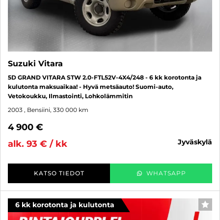
Suzuki Vitara
5D GRAND VITARA STW 2.0-FTL52V-4X4/248 - 6 kk korotonta ja
kulutonta maksuaikaa! - Hyvä metsäauto! Suomi-auto,
Vetokoukku, Ilmastointi, Lohkolämmitin
2003
, Bensiini, 330 000 km
4 900 €
jyväskylä
alk. 93 € / kk
KATSO TIEDOT
WHATSAPP
6 kk korotonta ja kulutonta
SUO