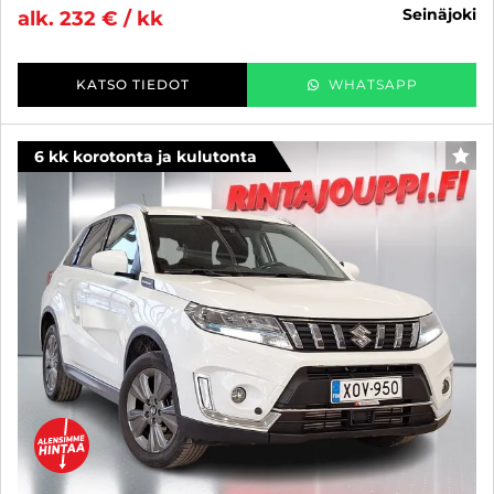
seinäjoki
alk. 232 € / kk
KATSO TIEDOT
WHATSAPP
6 kk korotonta ja kulutonta
SUO