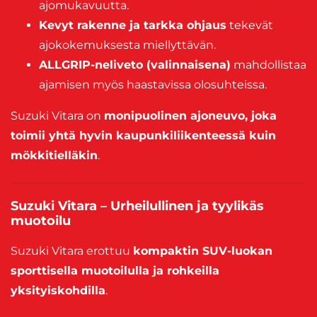
ajomukavuutta.
Kevyt rakenne ja tarkka ohjaus
tekevät
ajokokemuksesta miellyttävän.
ALLGRIP-neliveto (valinnaisena)
mahdollistaa
ajamisen myös haastavissa olosuhteissa.
Suzuki Vitara on
monipuolinen ajoneuvo, joka
toimii yhtä hyvin kaupunkiliikenteessä kuin
mökkitielläkin
.
Suzuki Vitara – Urheilullinen ja tyylikäs
muotoilu
Suzuki Vitara erottuu
kompaktin SUV-luokan
sporttisella muotoilulla ja rohkeilla
yksityiskohdilla
.