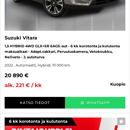
Suzuki Vitara
1,5 HYBRID 4WD GLX+SR 6AGS-aut - 6 kk korotonta ja kulutonta
maksuaikaa! - Adapt.vakkari, Peruutuskamera, Vetokoukku,
Neliveto - J. autoturva
2022
, Automaatti, Hybridi, 111 000 km
20 890 €
kuopio
alk. 221 € / kk
KATSO TIEDOT
WHATSAPP
6 kk korotonta ja kulutonta
SUO