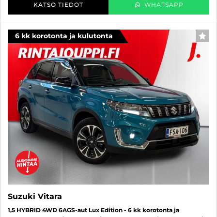
KATSO TIEDOT
WHATSAPP
6 kk korotonta ja kulutonta
SUO
Suzuki Vitara
1,5 HYBRID 4WD 6AGS-aut Lux Edition - 6 kk korotonta ja