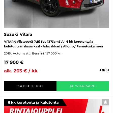
Suzuki Vitara
VITARA Viistoperä (AB) 5ov 1373cm3 A - 6 kk korotonta ja
kulutonta maksuaikaa! - Adavakkari / Allgrip / Peruutuskamera
2016
, Automaatti, Bensiini, 157 000 km
17 900 €
oulu
alk. 203 € / kk
KATSO TIEDOT
WHATSAPP
6 kk korotonta ja kulutonta
SUO