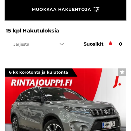
MUOKKAA HAKUEHTOJA
15
kpl
Hakutuloksia
Suosikit
Suos
0
Järjestä
6 kk korotonta ja kulutonta
SUO