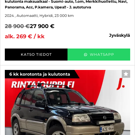
kulutonta maksuaikaa! - Suomi-auto, 1.om, Merkkihuollettu, Navi,
Panorama, Acc, P.kamera, Upea!! - J. autoturva
2024
, Automaatti, Hybridi, 23 000 km
28 900 €
27 900 €
jyväskylä
alk. 269 € / kk
KATSO TIEDOT
WHATSAPP
6 kk korotonta ja kulutonta
SUO