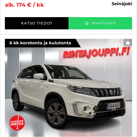
seinäjoki
alk. 174 € / kk
KATSO TIEDOT
WHATSAPP
6 kk korotonta ja kulutonta
SUO