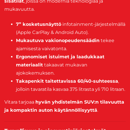
sisätilat
, joissa on modernia teknologiaa ja
mukavuutta.
7” kosketusnäyttö
infotainment-järjestelmällä
(Apple CarPlay & Android Auto).
Mukautuva vakionopeudensäädin
tekee
ajamisesta vaivatonta.
Ergonomiset istuimet ja laadukkaat
materiaalit
takaavat mukavan
ajokokemuksen.
Takapenkit taitettavissa 60/40-suhteessa
,
jolloin tavaratila kasvaa 375 litrasta yli 710 litraan.
Vitara tarjoaa
hyvän yhdistelmän SUV:n tilavuutta
ja kompaktin auton käytännöllisyyttä
.