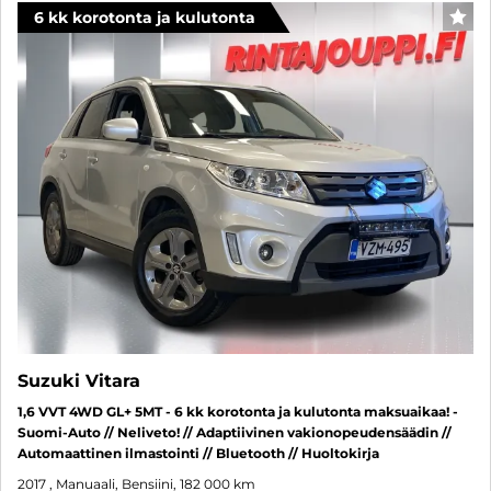
6 kk korotonta ja kulutonta
SUO
Suzuki Vitara
1,6 VVT 4WD GL+ 5MT - 6 kk korotonta ja kulutonta maksuaikaa! -
Suomi-Auto // Neliveto! // Adaptiivinen vakionopeudensäädin //
Automaattinen ilmastointi // Bluetooth // Huoltokirja
2017
, Manuaali, Bensiini, 182 000 km