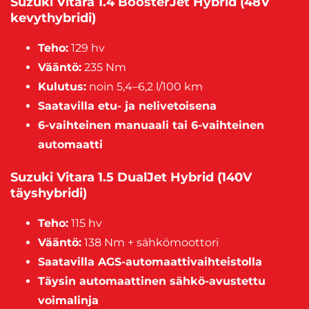
Suzuki Vitara 1.4 BoosterJet Hybrid (48V
kevythybridi)
Teho:
129 hv
Vääntö:
235 Nm
Kulutus:
noin 5,4–6,2 l/100 km
Saatavilla etu- ja nelivetoisena
6-vaihteinen manuaali tai 6-vaihteinen
automaatti
Suzuki Vitara 1.5 DualJet Hybrid (140V
täyshybridi)
Teho:
115 hv
Vääntö:
138 Nm + sähkömoottori
Saatavilla AGS-automaattivaihteistolla
Täysin automaattinen sähkö-avustettu
voimalinja