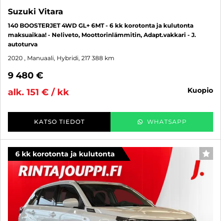
Suzuki Vitara
140 BOOSTERJET 4WD GL+ 6MT - 6 kk korotonta ja kulutonta
maksuaikaa! - Neliveto, Moottorinlämmitin, Adapt.vakkari - J.
autoturva
2020
, Manuaali, Hybridi, 217 388 km
9 480 €
kuopio
alk. 151 € / kk
KATSO TIEDOT
WHATSAPP
6 kk korotonta ja kulutonta
SUO