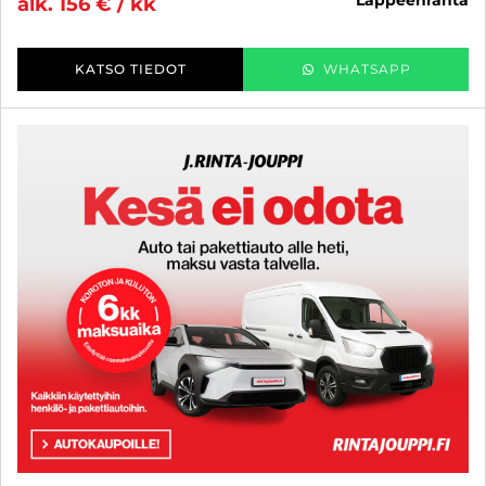
lappeenranta
alk. 156 € / kk
KATSO TIEDOT
WHATSAPP