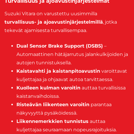
Turvallisuus ja ajoavustinjärjestelmät
Suzuki Vitara on varustettu uusimmilla
turvallisuus- ja ajoavustinjärjestelmillä
, jotka
tekevät ajamisesta turvallisempaa.
Dual Sensor Brake Support (DSBS)
–
Automaattinen hätäjarrutus jalankulkijoiden ja
autojen tunnistuksella.
Kaistavahti ja kaistanpitoavustin
varoittavat
kuljettajaa ja ohjaavat autoa tarvittaessa.
Kuolleen kulman varoitin
auttaa turvallisissa
kaistanvaihdoissa.
Risteävän liikenteen varoitin
parantaa
näkyvyyttä pysäköidessä.
Liikennemerkkien tunnistus
auttaa
kuljettajaa seuraamaan nopeusrajoituksia.