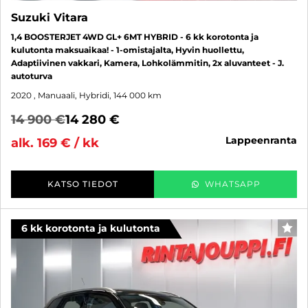
Suzuki Vitara
1,4 BOOSTERJET 4WD GL+ 6MT HYBRID - 6 kk korotonta ja
kulutonta maksuaikaa! - 1-omistajalta, Hyvin huollettu,
Adaptiivinen vakkari, Kamera, Lohkolämmitin, 2x aluvanteet - J.
autoturva
2020
, Manuaali, Hybridi, 144 000 km
14 900 €
14 280 €
lappeenranta
alk. 169 € / kk
KATSO TIEDOT
WHATSAPP
6 kk korotonta ja kulutonta
SUO