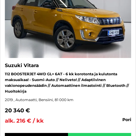
Suzuki Vitara
112 BOOSTERJET 4WD GL+ 6AT - 6 kk korotonta ja kulutonta
maksuaikaa! - Suomi-Auto // Neliveto! // Adaptiivinen
vakionopeudensäädin // Automaattinen ilmastointi // Bluetooth //
Huoltokirja
2019
, Automaatti, Bensiini, 81 000 km
20 340 €
pori
alk. 216 € / kk