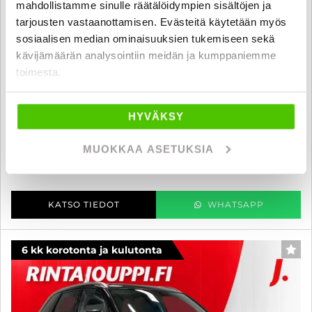
mahdollistamme sinulle räätälöidympien sisältöjen ja
tarjousten vastaanottamisen. Evästeitä käytetään myös
sosiaalisen median ominaisuuksien tukemiseen sekä
Suzuki Vitara
kävijämäärän analysointiin meidän ja kumppaniemme
1,6 VVT 4WD GL+ 5MT - 6 kk korotonta ja kulutonta maksuaikaa! -
toimesta.
SUOMI-AUTO, VAKKARI, KAMERA, NELIKKO, ERIKOISVÄRI!!! - J.
autoturva
2016
, Manuaali, Bensiini, 125 000 km
HYVÄKSY
18 400 €
18 200 €
MUOKKAA ASETUKSIA
seinäjoki
alk. 206 € / kk
KATSO TIEDOT
WHATSAPP
6 kk korotonta ja kulutonta
SUO