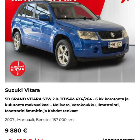
Suzuki Vitara
5D GRAND VITARA STW 2.0-JTD54V-4X4/264 - 6 kk korotonta ja
kulutonta maksuaikaa! - Neliveto, Vetokoukku, Ilmastointi,
Moottorinlämmitin ja Kahdet renkaat
2007
, Manuaali, Bensiini, 157 000 km
9 880 €