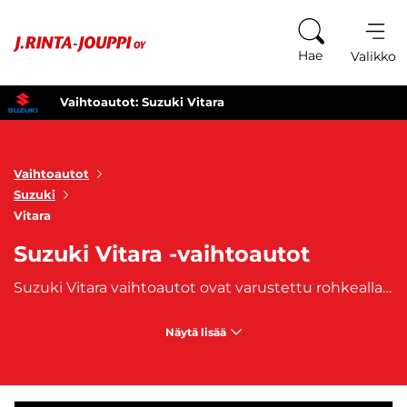
Siirry sisältöön
Hae
Valikko
Vaihtoautot: Suzuki Vitara
Vaihtoautot
Suzuki
Vitara
Suzuki Vitara -vaihtoautot
Suzuki Vitara vaihtoautot ovat varustettu rohkealla ja dynaamisella muotoilulla, joka erottuu massasta. Suzuki Vitara tarjoaa korkealuokkaista mukavuutta ja tilaa matkoille. Sen tilava sisätila ja käytännölliset ominaisuudet tekevät siitä täydellisen valinnan niin perheille kuin aktiivisille seikkailijoillekin. Turvallisuus on ensisijainen tavoite Suzuki Vitaran suunnittelussa. Tämä vaihtoauto on varustettu edistyksellisillä turvallisuusominaisuuksilla, jotka tarjoavat sinulle mielenrauhan jokaisella ajomatkalla.
Näytä lisää