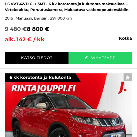
1,6 VVT 4WD GL+ 5MT - 6 kk korotonta ja kulutonta maksuaikaa! -
Vetokoukku, Peruutuskamera, Mukautuva vakionopeudensäädin
2016
, Manuaali, Bensiini, 297 000 km
9 480 €
8 800 €
kotka
alk. 142 € / kk
KATSO TIEDOT
WHATSAPP
6 kk korotonta ja kulutonta
SUO