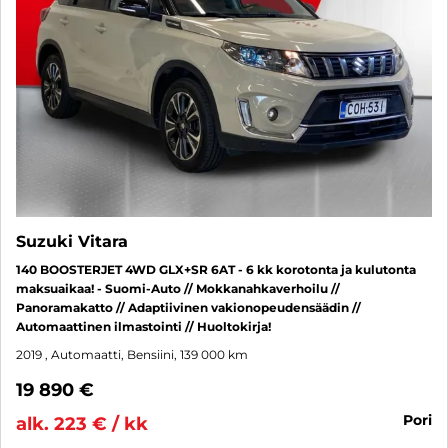
Suzuki Vitara
140 BOOSTERJET 4WD GLX+SR 6AT - 6 kk korotonta ja kulutonta
maksuaikaa! - Suomi-Auto // Mokkanahkaverhoilu //
Panoramakatto // Adaptiivinen vakionopeudensäädin //
Automaattinen ilmastointi // Huoltokirja!
2019
, Automaatti, Bensiini, 139 000 km
19 890 €
pori
alk. 223 € / kk