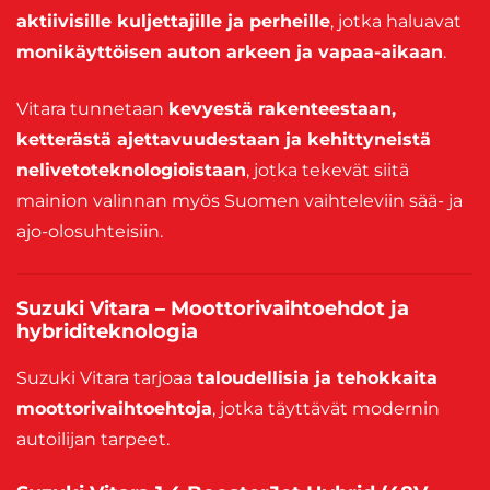
aktiivisille kuljettajille ja perheille
, jotka haluavat
monikäyttöisen auton arkeen ja vapaa-aikaan
.
Vitara tunnetaan
kevyestä rakenteestaan,
ketterästä ajettavuudestaan ja kehittyneistä
nelivetoteknologioistaan
, jotka tekevät siitä
mainion valinnan myös Suomen vaihteleviin sää- ja
ajo-olosuhteisiin.
Suzuki Vitara – Moottorivaihtoehdot ja
hybriditeknologia
Suzuki Vitara tarjoaa
taloudellisia ja tehokkaita
moottorivaihtoehtoja
, jotka täyttävät modernin
autoilijan tarpeet.