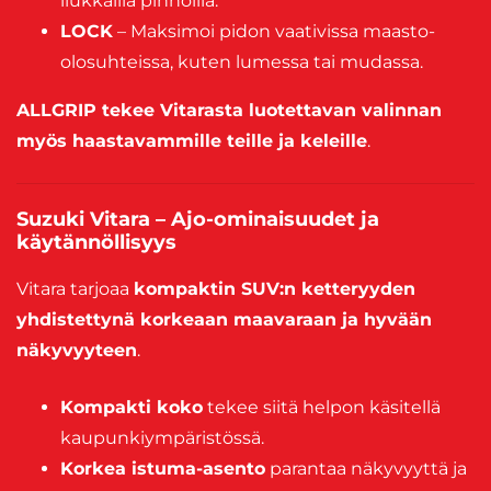
liukkailla pinnoilla.
LOCK
– Maksimoi pidon vaativissa maasto-
olosuhteissa, kuten lumessa tai mudassa.
ALLGRIP tekee Vitarasta luotettavan valinnan
myös haastavammille teille ja keleille
.
Suzuki Vitara – Ajo-ominaisuudet ja
käytännöllisyys
Vitara tarjoaa
kompaktin SUV:n ketteryyden
yhdistettynä korkeaan maavaraan ja hyvään
näkyvyyteen
.
Kompakti koko
tekee siitä helpon käsitellä
kaupunkiympäristössä.
Korkea istuma-asento
parantaa näkyvyyttä ja