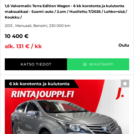
1,6 Valvematic Terra Edition Wagon - 6 kk korotonta ja kulutonta
maksuaikaa! - Suomi-auto / 2.om / Huollettu 7/2026 / Lohko+sisä /
Koukku /
2012
, Manuaali, Bensiini, 230 000 km
10 400 €
oulu
alk. 131 € / kk
KATSO TIEDOT
WHATSAPP
6 kk korotonta ja kulutonta
SUO