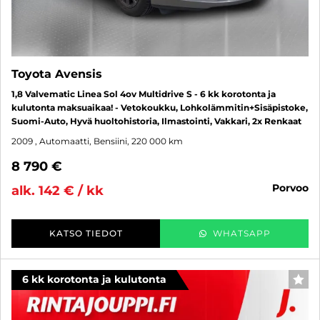
Toyota Avensis
1,8 Valvematic Linea Sol 4ov Multidrive S - 6 kk korotonta ja
kulutonta maksuaikaa! - Vetokoukku, Lohkolämmitin+Sisäpistoke,
Suomi-Auto, Hyvä huoltohistoria, Ilmastointi, Vakkari, 2x Renkaat
2009
, Automaatti, Bensiini, 220 000 km
8 790 €
porvoo
alk. 142 € / kk
KATSO TIEDOT
WHATSAPP
6 kk korotonta ja kulutonta
SUO