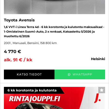
Toyota Avensis
1,6 VVT-i Linea Terra 4d - 6 kk korotonta ja kulutonta maksuaikaa! -
1-Omisteinen Suomi-Auto, 2 x renkaat, Katsastettu 5/2026 ja
Huollettu 6/2026
2001
, Manuaali, Bensiini, 158 800 km
4 770 €
helsinki
alk. 91 € / kk
KATSO TIEDOT
WHATSAPP
6 kk korotonta ja kulutonta
SUO