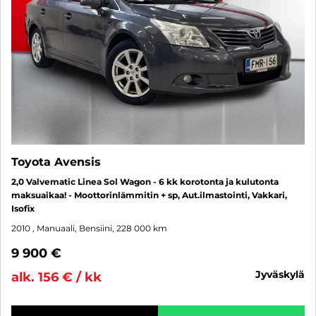
Toyota Avensis
2,0 Valvematic Linea Sol Wagon - 6 kk korotonta ja kulutonta
maksuaikaa! - Moottorinlämmitin + sp, Aut.ilmastointi, Vakkari,
Isofix
2010
, Manuaali, Bensiini, 228 000 km
9 900 €
jyväskylä
alk. 156 € / kk