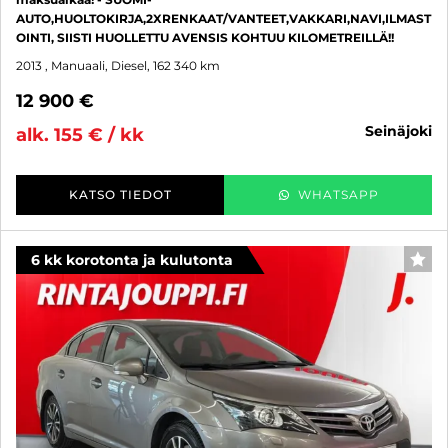
AUTO,HUOLTOKIRJA,2XRENKAAT/VANTEET,VAKKARI,NAVI,ILMAST
OINTI, SIISTI HUOLLETTU AVENSIS KOHTUU KILOMETREILLÄ!!
2013
, Manuaali, Diesel, 162 340 km
12 900 €
seinäjoki
alk. 155 € / kk
KATSO TIEDOT
WHATSAPP
6 kk korotonta ja kulutonta
SUO