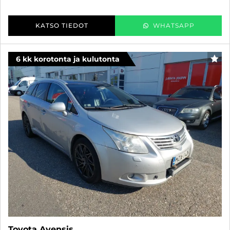
KATSO TIEDOT
WHATSAPP
6 kk korotonta ja kulutonta
SUO
Toyota Avensis