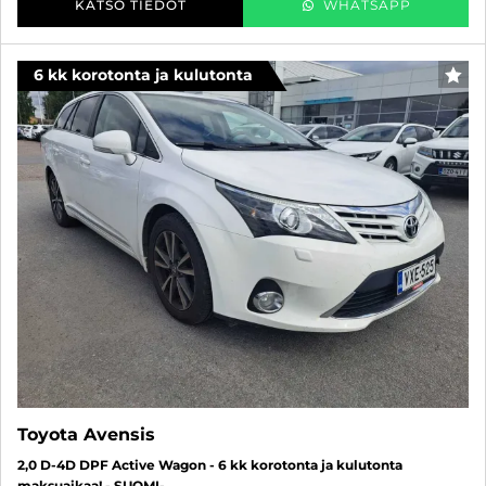
KATSO TIEDOT
WHATSAPP
6 kk korotonta ja kulutonta
SUO
Toyota Avensis
2,0 D-4D DPF Active Wagon - 6 kk korotonta ja kulutonta
maksuaikaa! - SUOMI-