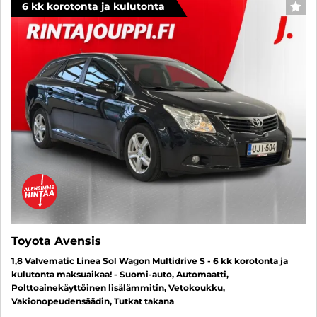
6 kk korotonta ja kulutonta
SUO
Toyota Avensis
1,8 Valvematic Linea Sol Wagon Multidrive S - 6 kk korotonta ja
kulutonta maksuaikaa! - Suomi-auto, Automaatti,
Polttoainekäyttöinen lisälämmitin, Vetokoukku,
Vakionopeudensäädin, Tutkat takana