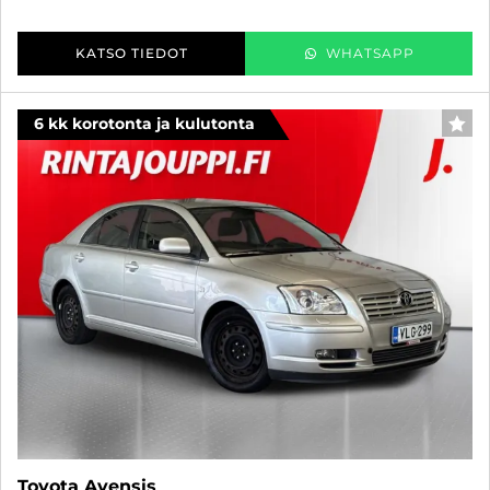
KATSO TIEDOT
WHATSAPP
6 kk korotonta ja kulutonta
SUO
Toyota Avensis