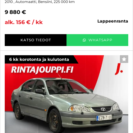
2010
, Automaatti, Bensiini, 225 000 km
9 880 €
lappeenranta
alk. 156 € / kk
KATSO TIEDOT
WHATSAPP
6 kk korotonta ja kulutonta
SUO