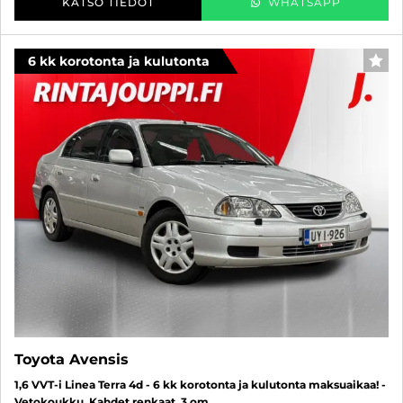
KATSO TIEDOT
WHATSAPP
6 kk korotonta ja kulutonta
SUO
Toyota Avensis
1,6 VVT-i Linea Terra 4d - 6 kk korotonta ja kulutonta maksuaikaa! -
Vetokoukku, Kahdet renkaat, 3 om.