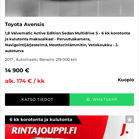
Toyota Avensis
1,8 Valvematic Active Edition Sedan Multidrive S - 6 kk korotonta
ja kulutonta maksuaikaa! - Peruutuskamera,
Navigointijärjestelmä, Moottorinlämmitin, Vetokoukku - J.
autoturva
2017
, Automaatti, Bensiini, 219 000 km
14 900 €
kuopio
alk. 174 € / kk
KATSO TIEDOT
WHATSAPP
6 kk korotonta ja kulutonta
SUO