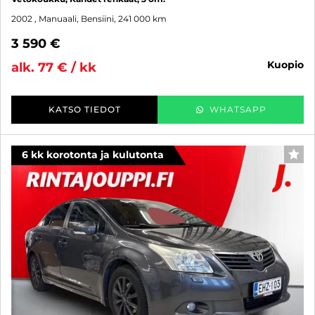
2002
, Manuaali, Bensiini, 241 000 km
3 590 €
kuopio
alk. 77 € / kk
KATSO TIEDOT
WHATSAPP
6 kk korotonta ja kulutonta
SUO