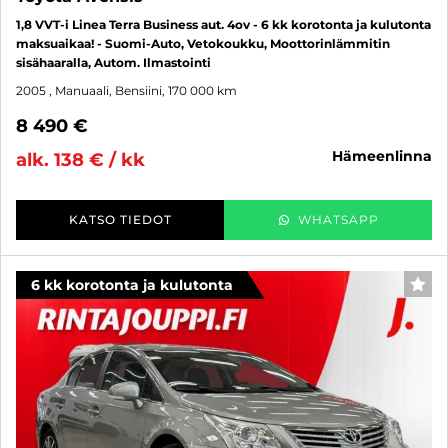
1,8 VVT-i Linea Terra Business aut. 4ov - 6 kk korotonta ja kulutonta
maksuaikaa! - Suomi-Auto, Vetokoukku, Moottorinlämmitin
sisähaaralla, Autom. Ilmastointi
2005
, Manuaali, Bensiini, 170 000 km
8 490 €
hämeenlinna
alk. 138 € / kk
KATSO TIEDOT
WHATSAPP
6 kk korotonta ja kulutonta
SUO