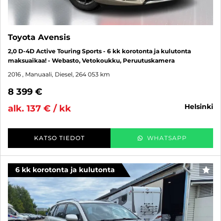
Toyota Avensis
2,0 D-4D Active Touring Sports - 6 kk korotonta ja kulutonta
maksuaikaa! - Webasto, Vetokoukku, Peruutuskamera
2016
, Manuaali, Diesel, 264 053 km
8 399 €
helsinki
alk. 137 € / kk
KATSO TIEDOT
WHATSAPP
6 kk korotonta ja kulutonta
SUO