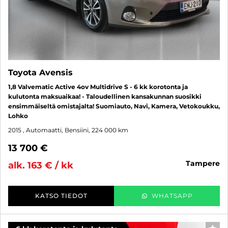
Toyota Avensis
1,8 Valvematic Active 4ov Multidrive S - 6 kk korotonta ja
kulutonta maksuaikaa! - Taloudellinen kansakunnan suosikki
ensimmäiseltä omistajalta! Suomiauto, Navi, Kamera, Vetokoukku,
Lohko
2015
, Automaatti, Bensiini, 224 000 km
13 700 €
tampere
alk. 163 € / kk
KATSO TIEDOT
WHATSAPP