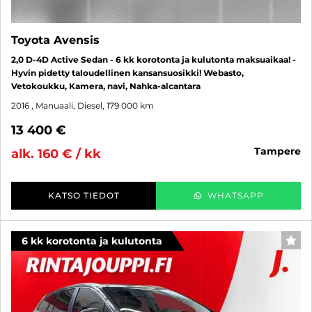
Toyota Avensis
2,0 D-4D Active Sedan - 6 kk korotonta ja kulutonta maksuaikaa! -
Hyvin pidetty taloudellinen kansansuosikki! Webasto,
Vetokoukku, Kamera, navi, Nahka-alcantara
2016
, Manuaali, Diesel, 179 000 km
13 400 €
tampere
alk. 160 € / kk
KATSO TIEDOT
WHATSAPP
6 kk korotonta ja kulutonta
SUO