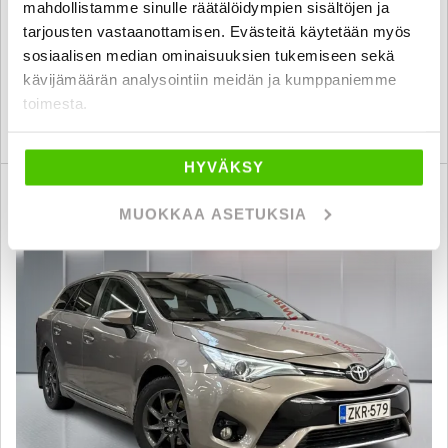
mahdollistamme sinulle räätälöidympien sisältöjen ja
tarjousten vastaanottamisen. Evästeitä käytetään myös
17 880 €
sosiaalisen median ominaisuuksien tukemiseen sekä
porvoo
alk. 203 € / kk
kävijämäärän analysointiin meidän ja kumppaniemme
toimesta.
KATSO TIEDOT
WHATSAPP
HYVÄKSY
6 kk korotonta ja kulutonta
SUO
MUOKKAA ASETUKSIA