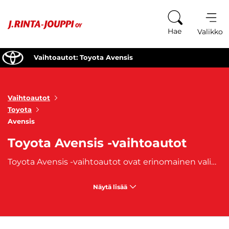
Siirry sisältöön
Hae
Valikko
Vaihtoautot: Toyota Avensis
Vaihtoautot
Toyota
Avensis
Toyota Avensis -vaihtoautot
Toyota Avensis -vaihtoautot ovat erinomainen valinta niille, jotka etsivät
Näytä lisää