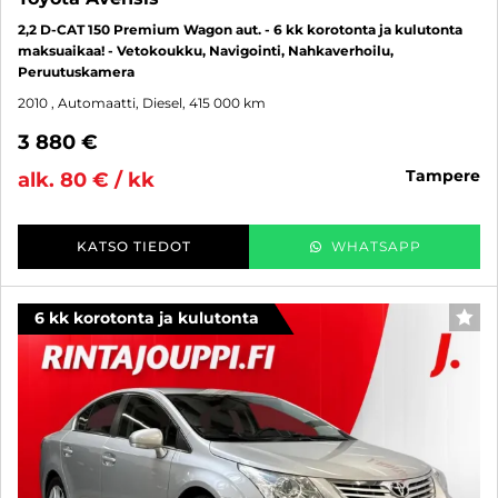
2,2 D-CAT 150 Premium Wagon aut. - 6 kk korotonta ja kulutonta
maksuaikaa! - Vetokoukku, Navigointi, Nahkaverhoilu,
Peruutuskamera
2010
, Automaatti, Diesel, 415 000 km
3 880 €
tampere
alk. 80 € / kk
KATSO TIEDOT
WHATSAPP
6 kk korotonta ja kulutonta
SUO