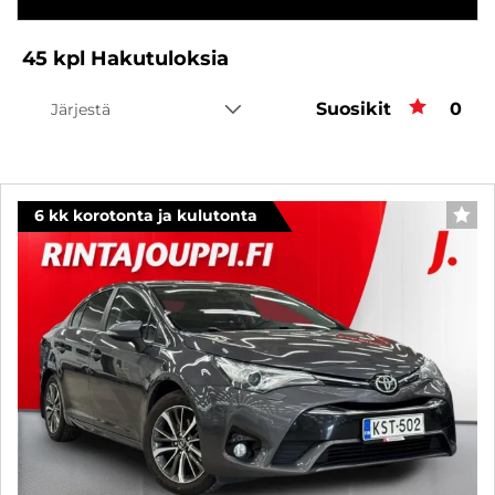
45
kpl
Hakutuloksia
Suosikit
Suos
0
Järjestä
6 kk korotonta ja kulutonta
SUO