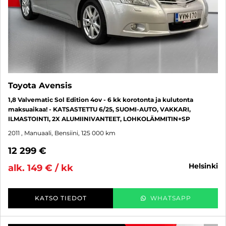
Toyota Avensis
1,8 Valvematic Sol Edition 4ov - 6 kk korotonta ja kulutonta
maksuaikaa! - KATSASTETTU 6/25, SUOMI-AUTO, VAKKARI,
ILMASTOINTI, 2X ALUMIINIVANTEET, LOHKOLÄMMITIN+SP
2011
, Manuaali, Bensiini, 125 000 km
12 299 €
helsinki
alk. 149 € / kk
KATSO TIEDOT
WHATSAPP