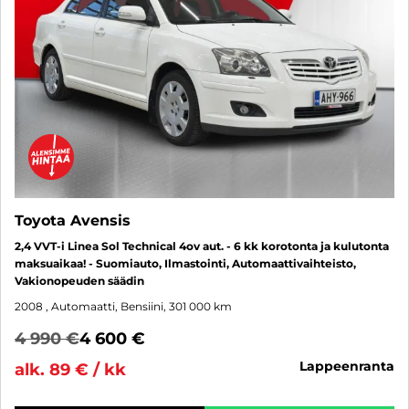
Toyota Avensis
2,4 VVT-i Linea Sol Technical 4ov aut. - 6 kk korotonta ja kulutonta
maksuaikaa! - Suomiauto, Ilmastointi, Automaattivaihteisto,
Vakionopeuden säädin
2008
, Automaatti, Bensiini, 301 000 km
4 990 €
4 600 €
lappeenranta
alk. 89 € / kk