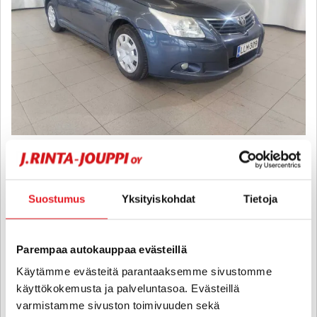
Toyota Avensis
1,6 Valvematic Linea Terra Wagon - 6 kk korotonta ja kulutonta
maksuaikaa! - Suomi-auto, Lohkolämmitin ja sisätilanpistoke,
Suostumus
Yksityiskohdat
Tietoja
Ilmastointi, Isofix.
2010
, Manuaali, Bensiini, 241 000 km
7 480 €
Parempaa autokauppaa evästeillä
hämeenlinna
alk. 125 € / kk
Käytämme evästeitä parantaaksemme sivustomme
käyttökokemusta ja palveluntasoa. Evästeillä
varmistamme sivuston toimivuuden sekä
KATSO TIEDOT
WHATSAPP