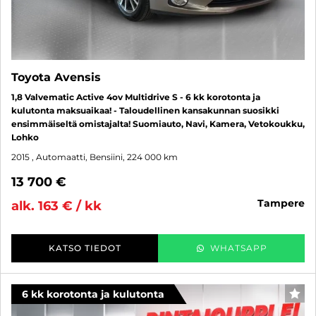
Toyota Avensis
1,8 Valvematic Active 4ov Multidrive S - 6 kk korotonta ja
kulutonta maksuaikaa! - Taloudellinen kansakunnan suosikki
ensimmäiseltä omistajalta! Suomiauto, Navi, Kamera, Vetokoukku,
Lohko
2015
, Automaatti, Bensiini, 224 000 km
13 700 €
tampere
alk. 163 € / kk
KATSO TIEDOT
WHATSAPP
6 kk korotonta ja kulutonta
SUO