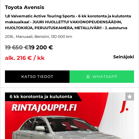
Toyota Avensis
1,8 Valvematic Active Touring Sports - 6 kk korotonta ja kulutonta
maksuaikaa! - JUURI HUOLLETTU! VAKIONOPEUDENSÄÄDIN,
HUOLTOKIRJA, PERUUTUSKAMERA, METALLIVÄRI! - J. autoturva
2016
, Manuaali, Bensiini, 130 000 km
19 650 €
19 200 €
seinäjoki
alk. 216 € / kk
KATSO TIEDOT
WHATSAPP
6 kk korotonta ja kulutonta
SUO