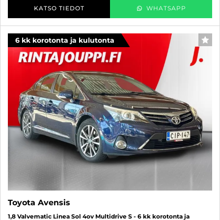
KATSO TIEDOT
WHATSAPP
6 kk korotonta ja kulutonta
SUO
Toyota Avensis
1,8 Valvematic Linea Sol 4ov Multidrive S - 6 kk korotonta ja