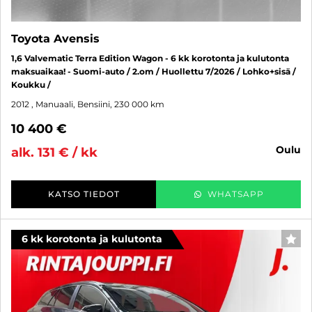
Toyota Avensis
1,6 Valvematic Terra Edition Wagon - 6 kk korotonta ja kulutonta
maksuaikaa! - Suomi-auto / 2.om / Huollettu 7/2026 / Lohko+sisä /
Koukku /
2012
, Manuaali, Bensiini, 230 000 km
10 400 €
oulu
alk. 131 € / kk
KATSO TIEDOT
WHATSAPP
6 kk korotonta ja kulutonta
SUO