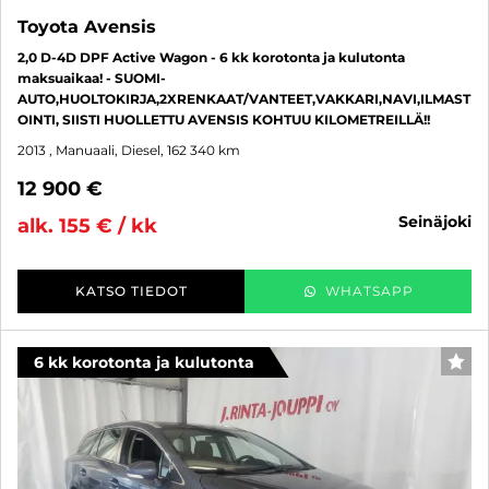
Toyota Avensis
2,0 D-4D DPF Active Wagon - 6 kk korotonta ja kulutonta
maksuaikaa! - SUOMI-
AUTO,HUOLTOKIRJA,2XRENKAAT/VANTEET,VAKKARI,NAVI,ILMAST
OINTI, SIISTI HUOLLETTU AVENSIS KOHTUU KILOMETREILLÄ!!
2013
, Manuaali, Diesel, 162 340 km
12 900 €
seinäjoki
alk. 155 € / kk
KATSO TIEDOT
WHATSAPP
6 kk korotonta ja kulutonta
SUO