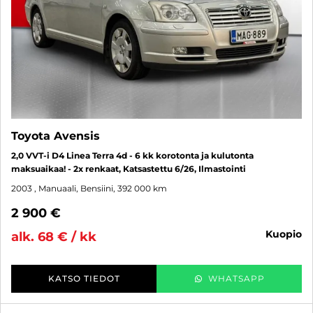
Toyota Avensis
2,0 VVT-i D4 Linea Terra 4d - 6 kk korotonta ja kulutonta
maksuaikaa! - 2x renkaat, Katsastettu 6/26, Ilmastointi
2003
, Manuaali, Bensiini, 392 000 km
2 900 €
kuopio
alk. 68 € / kk
KATSO TIEDOT
WHATSAPP