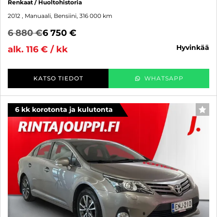
Renkaat / Huoltohistoria
2012
, Manuaali, Bensiini, 316 000 km
6 880 €
6 750 €
hyvinkää
alk. 116 € / kk
KATSO TIEDOT
WHATSAPP
6 kk korotonta ja kulutonta
SUO