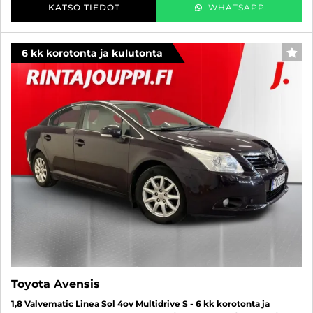
KATSO TIEDOT
WHATSAPP
6 kk korotonta ja kulutonta
SUO
Toyota Avensis
1,8 Valvematic Linea Sol 4ov Multidrive S - 6 kk korotonta ja