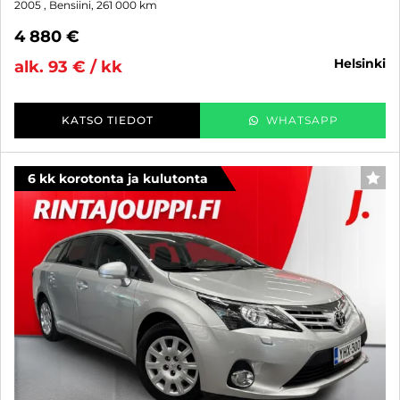
2005
, Bensiini, 261 000 km
4 880 €
helsinki
alk. 93 € / kk
KATSO TIEDOT
WHATSAPP
6 kk korotonta ja kulutonta
SUO