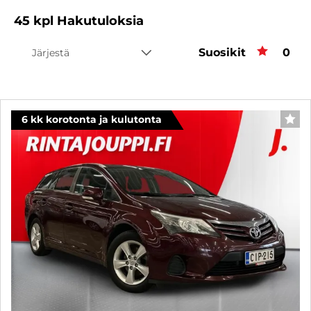
45
kpl
Hakutuloksia
Suosikit
Suos
0
Järjestä
6 kk korotonta ja kulutonta
SUO