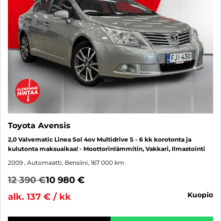
Toyota Avensis
2,0 Valvematic Linea Sol 4ov Multidrive S - 6 kk korotonta ja
kulutonta maksuaikaa! - Moottorinlämmitin, Vakkari, Ilmastointi
2009
, Automaatti, Bensiini, 167 000 km
12 390 €
10 980 €
kuopio
alk. 137 € / kk