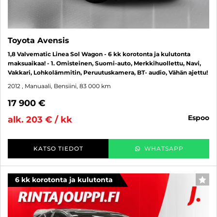
Toyota Avensis
1,8 Valvematic Linea Sol Wagon - 6 kk korotonta ja kulutonta
maksuaikaa! - 1. Omisteinen, Suomi-auto, Merkkihuollettu, Navi,
Vakkari, Lohkolämmitin, Peruutuskamera, BT- audio, Vähän ajettu!
2012
, Manuaali, Bensiini, 83 000 km
17 900 €
espoo
alk. 203 € / kk
KATSO TIEDOT
WHATSAPP
6 kk korotonta ja kulutonta
SUO