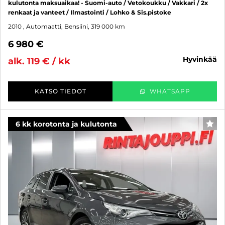
kulutonta maksuaikaa! - Suomi-auto / Vetokoukku / Vakkari / 2x
renkaat ja vanteet / Ilmastointi / Lohko & Sis.pistoke
2010
, Automaatti, Bensiini, 319 000 km
6 980 €
hyvinkää
alk. 119 € / kk
KATSO TIEDOT
WHATSAPP
6 kk korotonta ja kulutonta
SUO