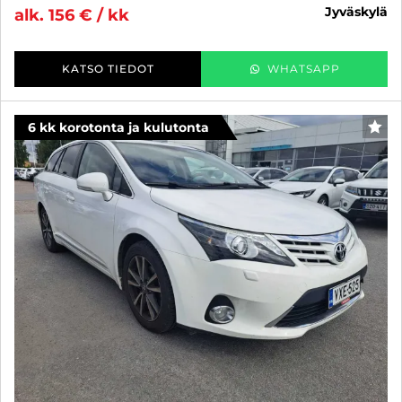
jyväskylä
alk. 156 € / kk
KATSO TIEDOT
WHATSAPP
6 kk korotonta ja kulutonta
SUO