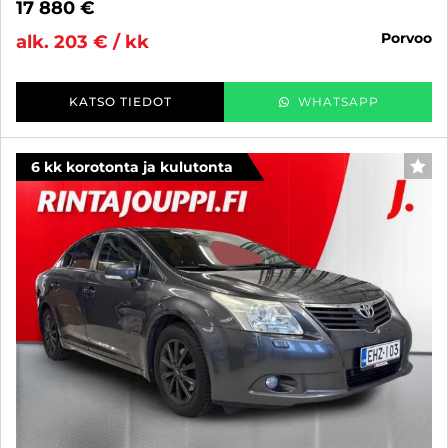
17 880 €
porvoo
alk. 203 € / kk
KATSO TIEDOT
WHATSAPP
6 kk korotonta ja kulutonta
SUO