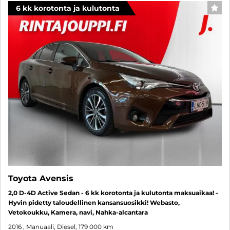
6 kk korotonta ja kulutonta
SUO
Toyota Avensis
2,0 D-4D Active Sedan - 6 kk korotonta ja kulutonta maksuaikaa! -
Hyvin pidetty taloudellinen kansansuosikki! Webasto,
Vetokoukku, Kamera, navi, Nahka-alcantara
2016
, Manuaali, Diesel, 179 000 km