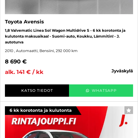
Toyota Avensis
1,8 Valvematic Linea Sol Wagon Multidrive S - 6 kk korotonta ja
kulutonta maksuaikaa! - Suomi-auto, Koukku, Lämmitin! - J.
autoturva
2010
, Automaatti, Bensiini, 292 000 km
8 690 €
jyväskylä
alk. 141 € / kk
KATSO TIEDOT
WHATSAPP
6 kk korotonta ja kulutonta
SUO