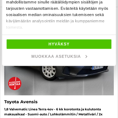
mahdollistamme sinulle räätälöidympien sisältöjen ja
tarjousten vastaanottamisen. Evästeitä käytetään myös
6 kk korotonta ja kulutonta
sosiaalisen median ominaisuuksien tukemiseen sekä
SUO
kävijämäärän analysointiin meidän ja kumppaniemme
toimesta.
HYVÄKSY
MUOKKAA ASETUKSIA
Toyota Avensis
1,8 Valvematic Linea Terra 4ov - 6 kk korotonta ja kulutonta
maksuaikaa! - Suomi-auto / Lohkolämmitin / Metalliväri / 2x