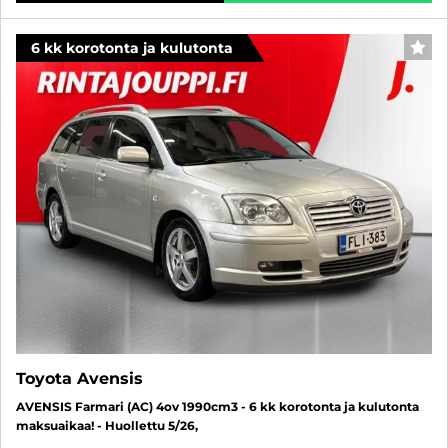
6 kk korotonta ja kulutonta
SUO
Toyota Avensis
AVENSIS Farmari (AC) 4ov 1990cm3 - 6 kk korotonta ja kulutonta
maksuaikaa! - Huollettu 5/26,