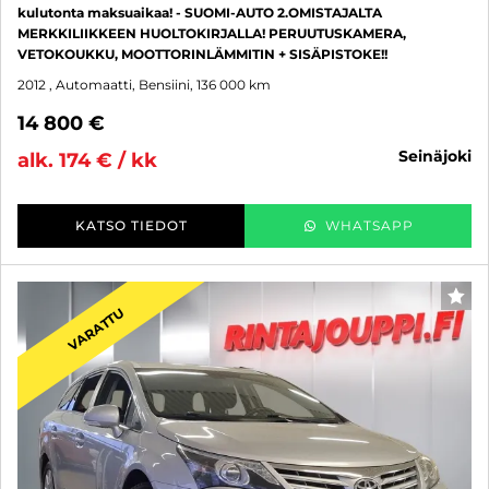
kulutonta maksuaikaa! - SUOMI-AUTO 2.OMISTAJALTA
MERKKILIIKKEEN HUOLTOKIRJALLA! PERUUTUSKAMERA,
VETOKOUKKU, MOOTTORINLÄMMITIN + SISÄPISTOKE!!
2012
, Automaatti, Bensiini, 136 000 km
14 800 €
seinäjoki
alk. 174 € / kk
KATSO TIEDOT
WHATSAPP
SUO
VARATTU