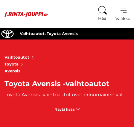
Siirry sisältöön
Hae
Valikko
Vaihtoautot: Toyota Avensis
Vaihtoautot
Toyota
Avensis
Toyota Avensis -vaihtoautot
Toyota Avensis -vaihtoautot ovat erinomainen valinta niille, jotka etsivät
Näytä lisää