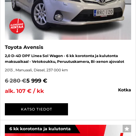
Toyota Avensis
2,0 D-4D DPF Linea Sol Wagon - 6 kk korotonta ja kulutonta
maksuaikaa! - Vetokoukku, Peruutuskamera, Bi-xenon ajovalot
2013
, Manuaali, Diesel, 237 000 km
6 280 €
5 999 €
kotka
alk. 107 € / kk
KATSO TIEDOT
6 kk korotonta ja kulutonta
SUO