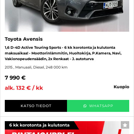
Toyota Avensis
1,6 D-4D Active Touring Sports - 6 kk korotonta ja kulutonta
maksuaikaa! - Moottorinlämmitin, Huoltokirja, P.Kamera, Navi,
Vakionopeudensäädin, 2x Renkaat - J. autoturva
2015
, Manuaali, Diesel, 248 000 km
7 990 €
kuopio
alk. 132 € / kk
KATSO TIEDOT
WHATSAPP
6 kk korotonta ja kulutonta
SUO