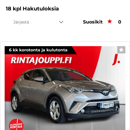
18
kpl
Hakutuloksia
Suosikit
Suos
0
Järjestä
6 kk korotonta ja kulutonta
SUO