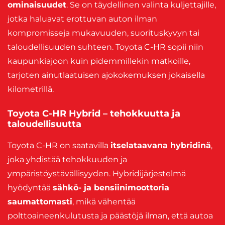
ominaisuudet
. Se on täydellinen valinta kuljettajille,
jotka haluavat erottuvan auton ilman
kompromisseja mukavuuden, suorituskyvyn tai
taloudellisuuden suhteen. Toyota C-HR sopii niin
kaupunkiajoon kuin pidemmillekin matkoille,
tarjoten ainutlaatuisen ajokokemuksen jokaisella
kilometrillä.
Toyota C-HR Hybrid – tehokkuutta ja
taloudellisuutta
Toyota C-HR on saatavilla
itselataavana hybridinä
,
joka yhdistää tehokkuuden ja
ympäristöystävällisyyden. Hybridijärjestelmä
hyödyntää
sähkö- ja bensiinimoottoria
saumattomasti
, mikä vähentää
polttoaineenkulutusta ja päästöjä ilman, että autoa