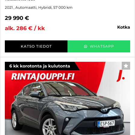
2021
, Automaatti, Hybridi, 57 000 km
29 990 €
kotka
alk. 286 € / kk
KATSO TIEDOT
WHATSAPP
6 kk korotonta ja kulutonta
SUO