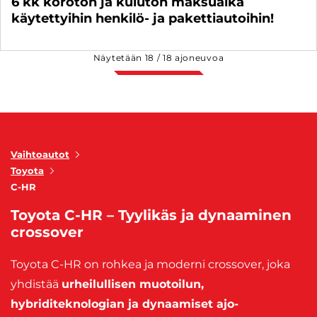
6 kk koroton ja kuluton maksuaika
käytettyihin henkilö- ja pakettiautoihin!
Näytetään
18
/
18
ajoneuvoa
Vaihtoautot
Toyota
C-HR
Toyota C-HR – Tyylikäs ja dynaaminen
crossover
Toyota C-HR on rohkea ja moderni crossover, joka
yhdistää
urheilullisen muotoilun,
hybriditeknologian ja dynaamiset ajo-