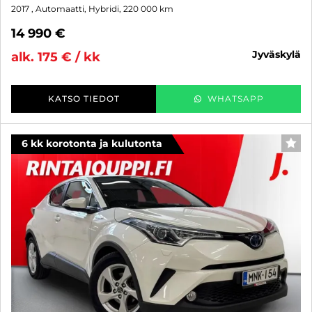
2017
, Automaatti, Hybridi, 220 000 km
14 990 €
jyväskylä
alk. 175 € / kk
KATSO TIEDOT
WHATSAPP
6 kk korotonta ja kulutonta
SUO