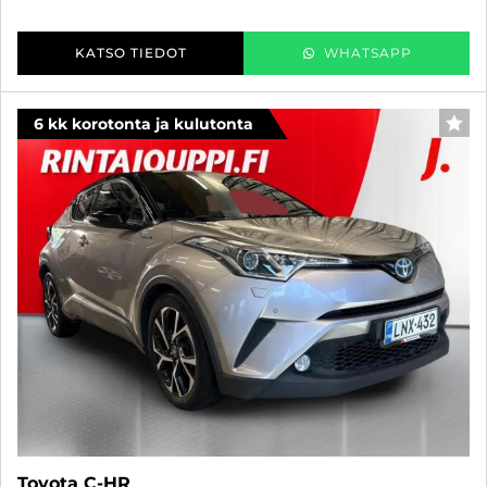
KATSO TIEDOT
WHATSAPP
6 kk korotonta ja kulutonta
SUO
Toyota C-HR