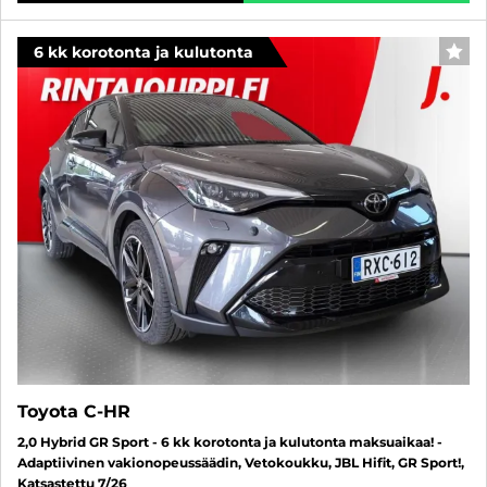
6 kk korotonta ja kulutonta
SUO
Toyota C-HR
2,0 Hybrid GR Sport - 6 kk korotonta ja kulutonta maksuaikaa! -
Adaptiivinen vakionopeussäädin, Vetokoukku, JBL Hifit, GR Sport!,
Katsastettu 7/26