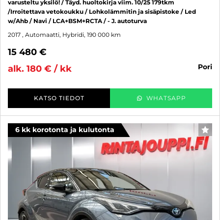
varusteltu yksilö! / Täyd. huoltokirja viim. 10/25 179tkm
/Irroitettava vetokoukku / Lohkolämmitin ja sisäpistoke / Led
w/Ahb / Navi / LCA+BSM+RCTA / - J. autoturva
2017
, Automaatti, Hybridi, 190 000 km
15 480 €
pori
alk. 180 € / kk
KATSO TIEDOT
WHATSAPP
6 kk korotonta ja kulutonta
SUO