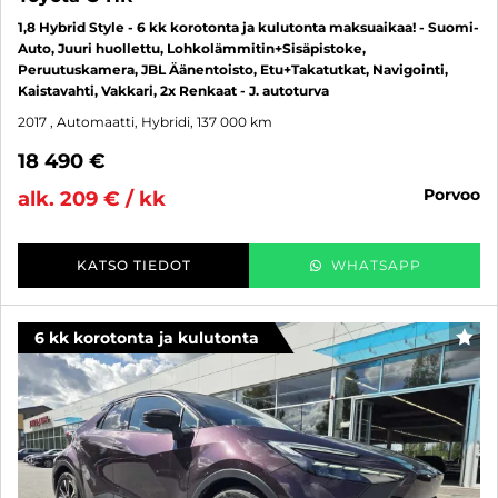
1,8 Hybrid Style - 6 kk korotonta ja kulutonta maksuaikaa! - Suomi-
Auto, Juuri huollettu, Lohkolämmitin+Sisäpistoke,
Peruutuskamera, JBL Äänentoisto, Etu+Takatutkat, Navigointi,
Kaistavahti, Vakkari, 2x Renkaat - J. autoturva
2017
, Automaatti, Hybridi, 137 000 km
18 490 €
porvoo
alk. 209 € / kk
KATSO TIEDOT
WHATSAPP
6 kk korotonta ja kulutonta
SUO