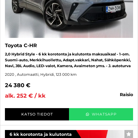
Toyota C-HR
2,0 Hybrid Style - 6 kk korotonta ja kulutonta maksuaikaa! - 1-om.
Suomi-auto, Merkkihuollettu, Adapt.vakkari, Nahat, Sähköpenkki,
Navi, JBL Audio, LED-valot, Kamera, Avaimeton yms. - J. autoturva
2020
, Automaatti, Hybridi, 123 000 km
24 380 €
raisio
alk. 252 € / kk
KATSO TIEDOT
WHATSAPP
6 kk korotonta ja kulutonta
SUO