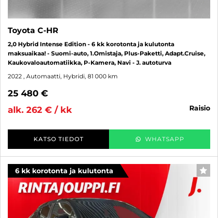
Toyota C-HR
2,0 Hybrid Intense Edition - 6 kk korotonta ja kulutonta
maksuaikaa! - Suomi-auto, 1.Omistaja, Plus-Paketti, Adapt.Cruise,
Kaukovaloautomatiikka, P-Kamera, Navi - J. autoturva
2022
, Automaatti, Hybridi, 81 000 km
25 480 €
raisio
alk. 262 € / kk
KATSO TIEDOT
WHATSAPP
6 kk korotonta ja kulutonta
SUO