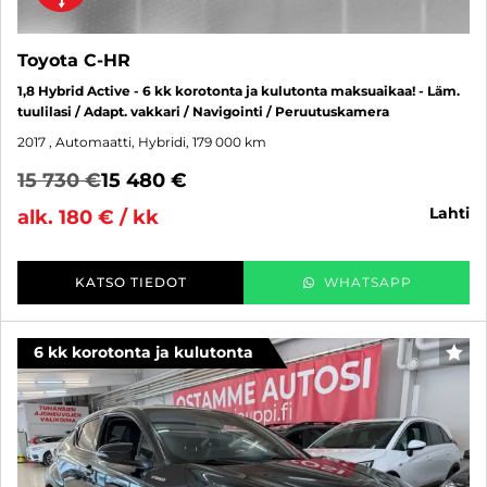
Toyota C-HR
1,8 Hybrid Active - 6 kk korotonta ja kulutonta maksuaikaa! - Läm.
tuulilasi / Adapt. vakkari / Navigointi / Peruutuskamera
2017
, Automaatti, Hybridi, 179 000 km
15 730 €
15 480 €
lahti
alk. 180 € / kk
KATSO TIEDOT
WHATSAPP
6 kk korotonta ja kulutonta
SUO