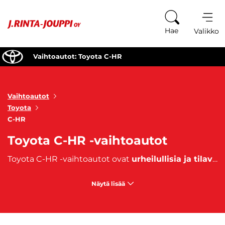
Siirry sisältöön
Hae
Valikko
Vaihtoautot: Toyota C-HR
Vaihtoautot
Toyota
C-HR
Toyota C-HR -vaihtoautot
Toyota C-HR -vaihtoautot ovat
urheilullisia ja tilavia maastureita
Näytä lisää