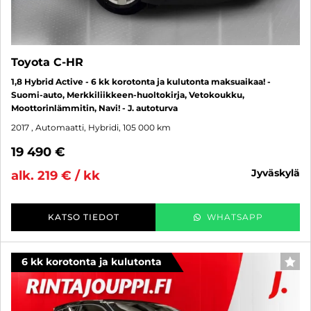
Toyota C-HR
1,8 Hybrid Active - 6 kk korotonta ja kulutonta maksuaikaa! -
Suomi-auto, Merkkiliikkeen-huoltokirja, Vetokoukku,
Moottorinlämmitin, Navi! - J. autoturva
2017
, Automaatti, Hybridi, 105 000 km
19 490 €
jyväskylä
alk. 219 € / kk
KATSO TIEDOT
WHATSAPP
6 kk korotonta ja kulutonta
SUO