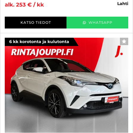
lahti
alk. 253 € / kk
KATSO TIEDOT
WHATSAPP
6 kk korotonta ja kulutonta
SUO