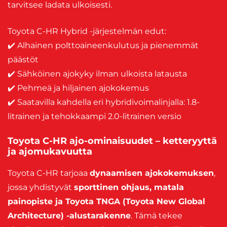
tarvitsee ladata ulkoisesti.
Toyota C-HR Hybrid -järjestelmän edut:
✔️ Alhainen polttoaineenkulutus ja pienemmät
päästöt
✔️ Sähköinen ajokyky ilman ulkoista latausta
✔️ Pehmeä ja hiljainen ajokokemus
✔️ Saatavilla kahdella eri hybridivoimalinjalla: 1.8-
litrainen ja tehokkaampi 2.0-litrainen versio
Toyota C-HR ajo-ominaisuudet – ketteryyttä
ja ajomukavuutta
Toyota C-HR tarjoaa
dynaamisen ajokokemuksen
,
jossa yhdistyvät
sporttinen ohjaus, matala
painopiste ja Toyota TNGA (Toyota New Global
Architecture) -alustarakenne
. Tämä tekee