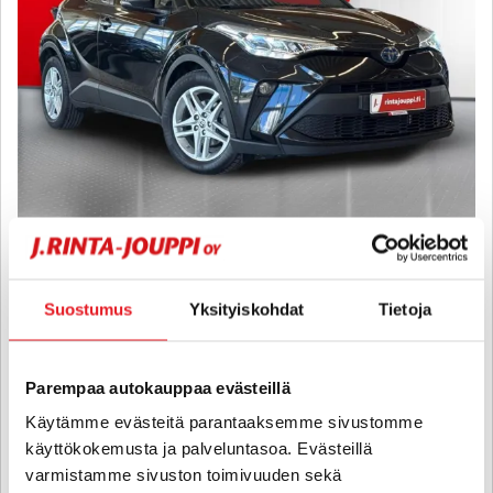
Toyota C-HR
1,8 Hybrid Active - 6 kk korotonta ja kulutonta maksuaikaa! -
Suostumus
Yksityiskohdat
Tietoja
FACELIFT, AKTIIVINEN VAKKARI, LED, KAMERA, JUURI HUOLLETTU
- J. autoturva
2023
, Automaatti, Hybridi, 64 040 km
Parempaa autokauppaa evästeillä
26 800 €
Käytämme evästeitä parantaaksemme sivustomme
seinäjoki
alk. 274 € / kk
käyttökokemusta ja palveluntasoa. Evästeillä
varmistamme sivuston toimivuuden sekä