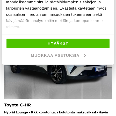
mahdollistamme sinulle räätälöidympien sisältöjen ja
KATSO TIEDOT
WHATSAPP
tarjousten vastaanottamisen. Evästeitä käytetään myös
sosiaalisen median ominaisuuksien tukemiseen sekä
6 kk korotonta ja kulutonta
kävijämäärän analysointiin meidän ja kumppaniemme
SUO
toimesta.
HYVÄKSY
MUOKKAA ASETUKSIA
Toyota C-HR
Hybrid Lounge - 6 kk korotonta ja kulutonta maksuaikaa! - Hyvin