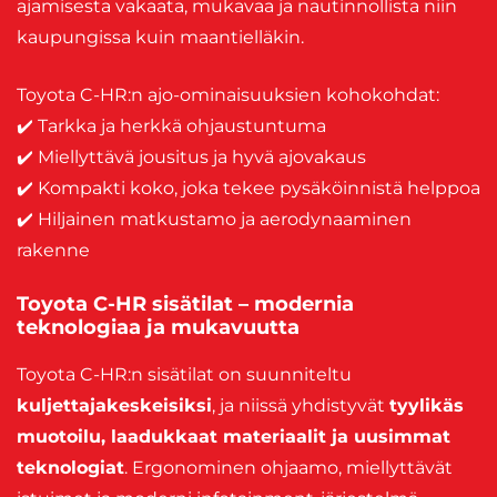
ajamisesta vakaata, mukavaa ja nautinnollista niin
kaupungissa kuin maantielläkin.
Toyota C-HR:n ajo-ominaisuuksien kohokohdat:
✔️ Tarkka ja herkkä ohjaustuntuma
✔️ Miellyttävä jousitus ja hyvä ajovakaus
✔️ Kompakti koko, joka tekee pysäköinnistä helppoa
✔️ Hiljainen matkustamo ja aerodynaaminen
rakenne
Toyota C-HR sisätilat – modernia
teknologiaa ja mukavuutta
Toyota C-HR:n sisätilat on suunniteltu
kuljettajakeskeisiksi
, ja niissä yhdistyvät
tyylikäs
muotoilu, laadukkaat materiaalit ja uusimmat
teknologiat
. Ergonominen ohjaamo, miellyttävät