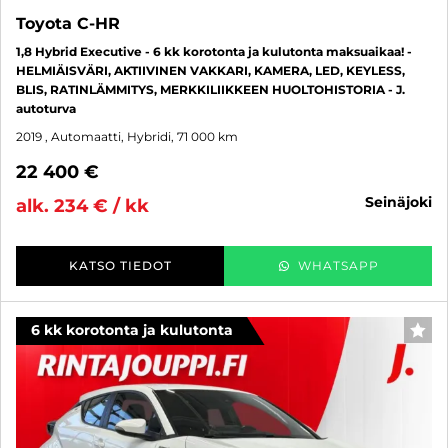
Toyota C-HR
1,8 Hybrid Executive - 6 kk korotonta ja kulutonta maksuaikaa! -
HELMIÄISVÄRI, AKTIIVINEN VAKKARI, KAMERA, LED, KEYLESS,
BLIS, RATINLÄMMITYS, MERKKILIIKKEEN HUOLTOHISTORIA - J.
autoturva
2019
, Automaatti, Hybridi, 71 000 km
22 400 €
seinäjoki
alk. 234 € / kk
KATSO TIEDOT
WHATSAPP
6 kk korotonta ja kulutonta
SUO