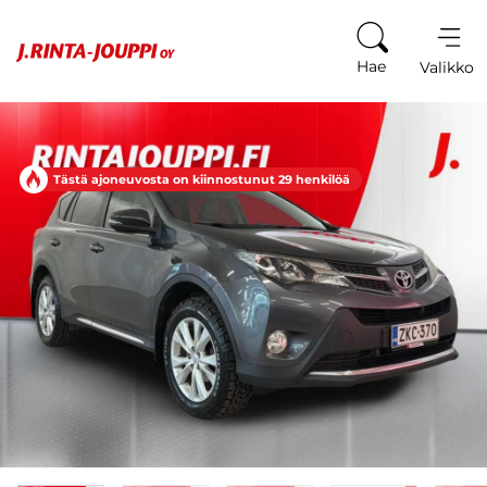
Siirry sisältöön
Hae
Valikko
Tästä ajoneuvosta on kiinnostunut 29 henkilöä