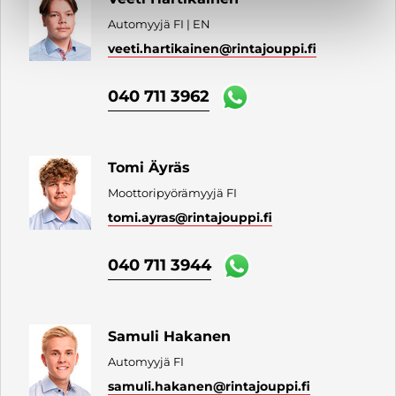
Automyyjä FI | EN
veeti.hartikainen
@rintajouppi.fi
040 711 3962
Tomi Äyräs
Moottoripyörämyyjä FI
tomi.ayras
@rintajouppi.fi
040 711 3944
Samuli Hakanen
Automyyjä FI
samuli.hakanen
@rintajouppi.fi