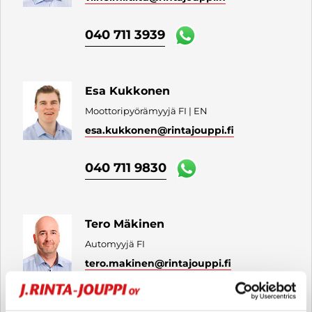
040 711 3939
Esa Kukkonen
Moottoripyörämyyjä FI | EN
esa.kukkonen
@rintajouppi.fi
040 711 9830
Tero Mäkinen
Automyyjä FI
tero.makinen
@rintajouppi.fi
040 711 3954