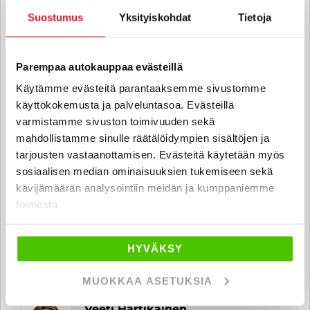
Suostumus
Yksityiskohdat
Tietoja
Tero Arola
Automyyjä FI | EN
Parempaa autokauppaa evästeillä
tero.arola
@rintajouppi.fi
Käytämme evästeitä parantaaksemme sivustomme
käyttökokemusta ja palveluntasoa. Evästeillä
040 711 9836
varmistamme sivuston toimivuuden sekä
mahdollistamme sinulle räätälöidympien sisältöjen ja
tarjousten vastaanottamisen. Evästeitä käytetään myös
sosiaalisen median ominaisuuksien tukemiseen sekä
Miro Auvinen
kävijämäärän analysointiin meidän ja kumppaniemme
Automyyjä
toimesta.
miro.auvinen
@rintajouppi.fi
HYVÄKSY
040 711 9834
MUOKKAA ASETUKSIA
Veeti Hartikainen