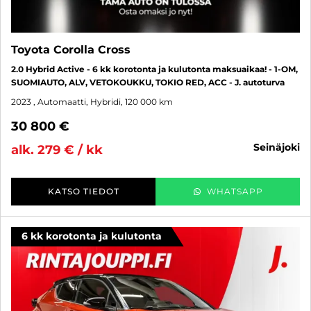
Toyota Corolla Cross
2.0 Hybrid Active - 6 kk korotonta ja kulutonta maksuaikaa! - 1-OM,
SUOMIAUTO, ALV, VETOKOUKKU, TOKIO RED, ACC - J. autoturva
2023
, Automaatti, Hybridi, 120 000 km
30 800 €
seinäjoki
alk. 279 € / kk
KATSO TIEDOT
WHATSAPP
6 kk korotonta ja kulutonta