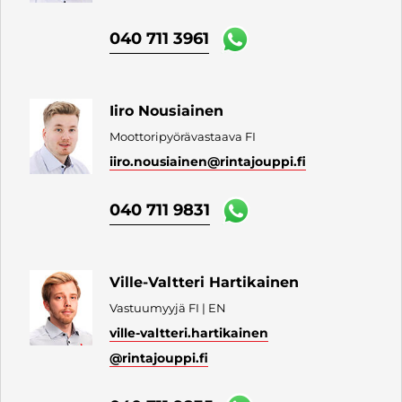
040 711 3961
Iiro Nousiainen
Moottoripyörävastaava FI
iiro.nousiainen
@rintajouppi.fi
040 711 9831
Ville-Valtteri Hartikainen
Vastuumyyjä FI | EN
ville-valtteri.hartikainen
@rintajouppi.fi