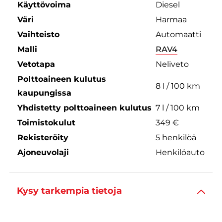
Käyttövoima
Diesel
Väri
Harmaa
Vaihteisto
Automaatti
Malli
RAV4
Vetotapa
Neliveto
Polttoaineen kulutus
8 l / 100 km
kaupungissa
Yhdistetty polttoaineen kulutus
7 l / 100 km
Toimistokulut
349 €
Rekisteröity
5 henkilöä
Ajoneuvolaji
Henkilöauto
Kysy tarkempia tietoja