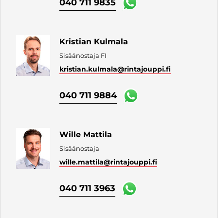
040 711 9835
Kristian Kulmala
Sisäänostaja FI
kristian.kulmala
@rintajouppi.fi
040 711 9884
Wille Mattila
Sisäänostaja
wille.mattila
@rintajouppi.fi
040 711 3963