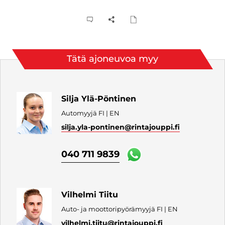
Tätä ajoneuvoa myy
Silja Ylä-Pöntinen
Automyyjä FI | EN
silja.yla-pontinen
@rintajouppi.fi
040 711 9839
Vilhelmi Tiitu
Auto- ja moottoripyörämyyjä FI | EN
vilhelmi.tiitu
@rintajouppi.fi