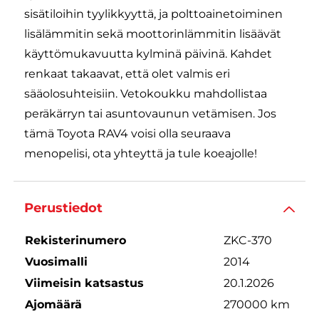
sisätiloihin tyylikkyyttä, ja polttoainetoiminen
lisälämmitin sekä moottorinlämmitin lisäävät
käyttömukavuutta kylminä päivinä. Kahdet
renkaat takaavat, että olet valmis eri
sääolosuhteisiin. Vetokoukku mahdollistaa
peräkärryn tai asuntovaunun vetämisen. Jos
tämä Toyota RAV4 voisi olla seuraava
menopelisi, ota yhteyttä ja tule koeajolle!
Perustiedot
Rekisterinumero
ZKC-370
Vuosimalli
2014
Viimeisin katsastus
20.1.2026
Ajomäärä
270000 km