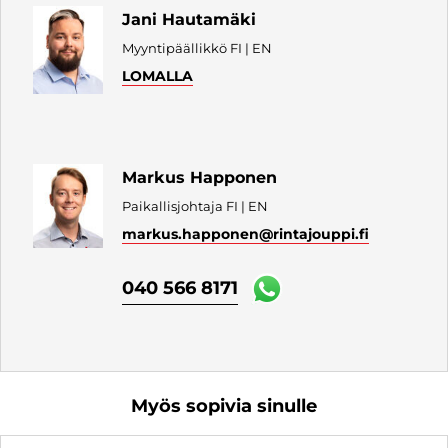
Jani Hautamäki
Myyntipäällikkö FI | EN
LOMALLA
Markus Happonen
Paikallisjohtaja FI | EN
markus.happonen
@rintajouppi.fi
040 566 8171
Myös sopivia sinulle