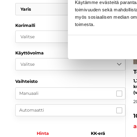
Käytämme evästeitä paranta
Yaris
toimivuuden sekä mahdollista
myös sosiaalisen median om
toimesta.
Korimalli
Valitse
Käyttövoima
Valitse
T
1
Vaihteisto
k
(
Manuaali
2
Automaatti
1
a
Hinta
KK-erä