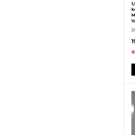
1
k
M
V
2
1
a