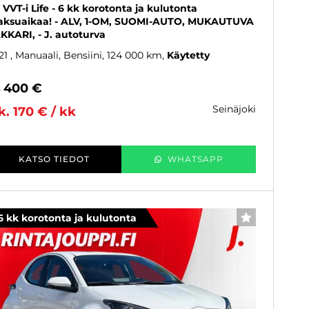
0 VVT-i Life - 6 kk korotonta ja kulutonta
ksuaikaa! - ALV, 1-OM, SUOMI-AUTO, MUKAUTUVA
KKARI, - J. autoturva
21
, Manuaali, Bensiini, 124 000 km
Käytetty
4 400 €
seinäjoki
k. 170 € / kk
KATSO TIEDOT
WHATSAPP
6 kk korotonta ja kulutonta
SUOSIKKI