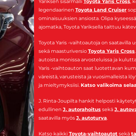
Yariksen sisarmalli
Toyota Yaris Cross
, 
legendaarinen
Toyota Land Cruiser
sop
ominaisuuksien ansiosta. Olipa kyseessä
ajomatka, Toyota Yariksella taittuu kät
Toyota Yaris -vaihtoautoja on saatavilla
sekä maasturiversio
Toyota Yaris Cross
autoista monissa arvosteluissa ja kulutt
Yaris -vaihtoauton saat luotettavan kump
väreistä, varusteista ja vuosimalleista löy
ja mieltymyksiisi.
Katso valikoima selaa
J. Rinta-Joupilta hankit helposti käytetyt
edullinen
J. autorahoitus
sekä
J. auto
saatavilla myös
J. autoturva
.
Katso kaikki
Toyota-vaihtoautot
sekä
t