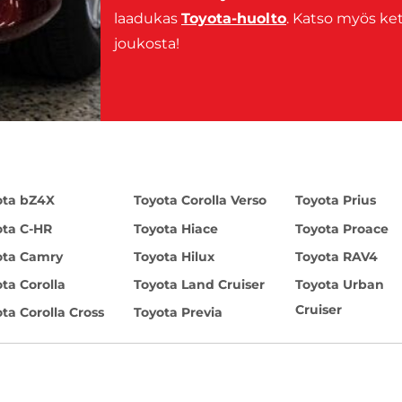
laadukas
Toyota-huolto
. Katso myös 
joukosta!
ota bZ4X
Toyota Corolla Verso
Toyota Prius
ota C-HR
Toyota Hiace
Toyota Proace
ota Camry
Toyota Hilux
Toyota RAV4
ta Corolla
Toyota Land Cruiser
Toyota Urban
Cruiser
ta Corolla Cross
Toyota Previa