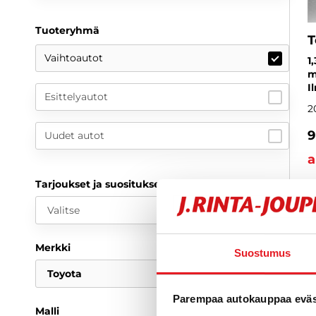
Tuoteryhmä
T
Vaihtoautot
1
m
I
Esittelyautot
2
9
Uudet autot
a
Tarjoukset ja suositukset
Valitse
Merkki
Suostumus
Toyota
Parempaa autokauppaa eväst
Malli