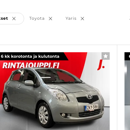
kset
Toyota
Yaris
Poista valinta
Poista valinta
Poista valinta
6 kk korotonta ja kulutonta
SUOSIKKI