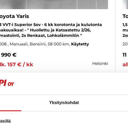
oyota Yaris
To
,3 VVT-i Superior 5ov - 6 kk korotonta ja kulutonta
1,
aksuaikaa! - " Huollettu ja Katsastettu 2/26,
ma
lmastointi, 2x Renkaat, Lohkolämmitin "
2x
008
, Manuaali, Bensiini, 58 000 km
Käytetty
20
 990 €
11
helsinki
lk. 157 € / kk
al
KATSO TIEDOT
WHATSAPP
Yksityiskohdat
6 kk korotonta ja kulutonta
SUOSIKKI
eillä