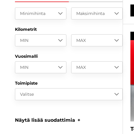
Minimihinta
Maksimihinta
Kilometrit
MIN
MAX
Vuosimalli
MIN
MAX
Toimipiste
Valitse
Näytä lisää suodattimia
T