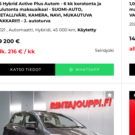
,5 Hybrid Active Plus Autom - 6 kk korotonta ja
1,
ulutonta maksuaikaa! - SUOMI-AUTO,
ma
ETALLIVÄRI, KAMERA, NAVI, MUKAUTUVA
VA
AKKARI!!! - J. autoturva
20
021
, Automaatti, Hybridi, 45 000 km
Käytetty
1
9 200 €
al
seinäjoki
lk. 216 € / kk
KATSO TIEDOT
WHATSAPP
SUOSIKKI