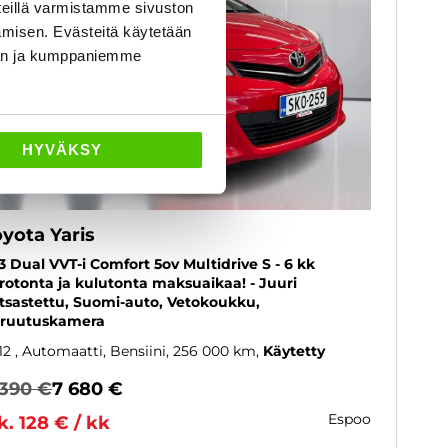
eillä varmistamme sivuston
amisen. Evästeitä käytetään
dän ja kumppaniemme
HYVÄKSY
yota Yaris
33 Dual VVT-i Comfort 5ov Multidrive S - 6 kk
rotonta ja kulutonta maksuaikaa! - Juuri
tsastettu, Suomi-auto, Vetokoukku,
ruutuskamera
12
, Automaatti, Bensiini, 256 000 km
Käytetty
 390 €
7 680 €
espoo
k. 128 € / kk