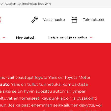
Autojen kotiintoimitus jopa 24h
Varaa huolto
Toimipisteet
t
Lisäpalvelut ja rahoitus
Myy autosi
ris -vaihtoautoja! Toyota Yaris on Toyota Motor
öauto
. Yaris on tullut tunnetuksi kompaktista
a siksi se on hyvin suosittu automalli ympäri
eltuvat erinomaisesti kaupunkiajoon ja pysäköinti
un. Jos kaipaat enemmän seikkailuhenkisyyttä, voi