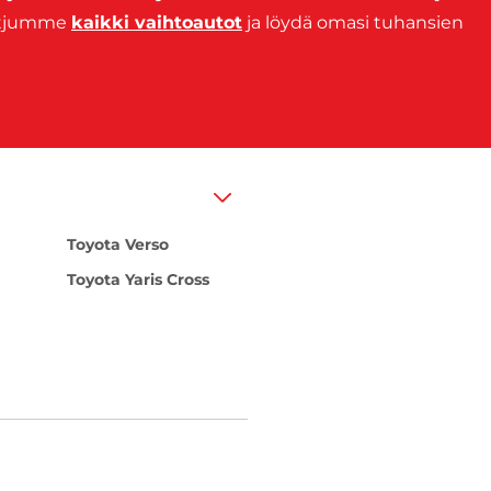
ketjumme
kaikki vaihtoautot
ja löydä omasi tuhansien
Toyota Verso
Toyota Yaris Cross