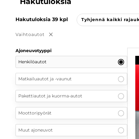
Hakutuloksia
Hakutuloksia
39
kpl
Tyhjennä kaikki rajau
Vaihtoautot
Poista valinta
Ajoneuvotyyppi
Henkilöautot
Matkailuautot ja -vaunut
Pakettiautot ja kuorma-autot
Moottoripyörät
Muut ajoneuvot