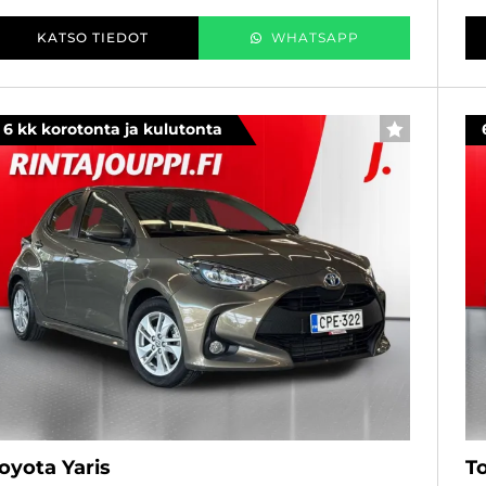
KATSO TIEDOT
WHATSAPP
6 kk korotonta ja kulutonta
SUOSIKKI
oyota Yaris
To