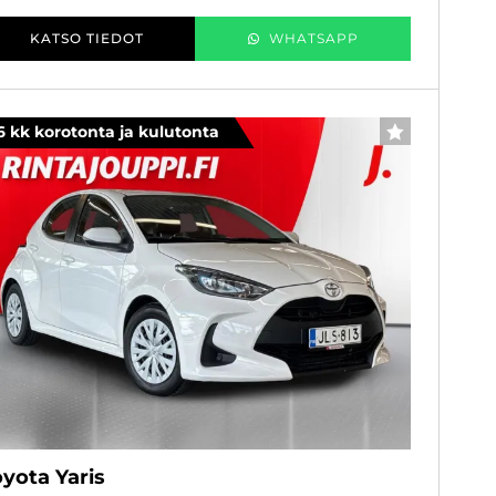
KATSO TIEDOT
WHATSAPP
6 kk korotonta ja kulutonta
SUOSIKKI
yota Yaris