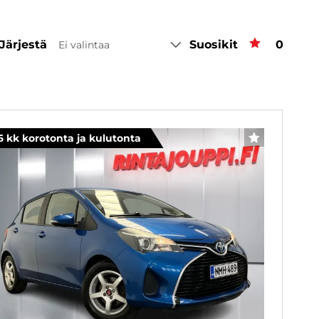
Järjestä
Suosikit
Suosiki
0
Ei valintaa
6 kk korotonta ja kulutonta
SUOSIKKI