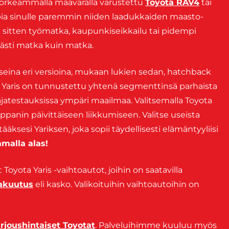
korkeammalla maavaralla varustettu
Toyota RAV4
tai
ia sinulle paremmin niiden laadukkaiden maasto-
 sitten työmatka, kaupunkiseikkailu tai pidempi
evästi matka kuin matka.
 useina eri versioina, mukaan lukien sedan, hatchback
. Yaris on tunnustettu yhtenä segmenttinsä parhaista
ajatestauksissa ympäri maailmaa. Valitsemalla Toyota
panin päivittäiseen liikkumiseen. Valitse useista
tääksesi Yariksen, joka sopii täydellisesti elämäntyyliisi
malla alas!
 Toyota Yaris -vaihtoautot, joihin on saatavilla
vakuutus
eli kasko. Valikoituihin vaihtoautoihin on
arjoushintaiset Toyotat
. Palveluihimme kuuluu myös