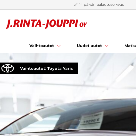
Siirry sisältöön
14 päivän palautusoikeus
Vaihtoautot
Uudet autot
Matka
Vaihtoautot: Toyota Yaris