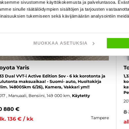
aksemme sivustomme käyttökokemusta ja palveluntasoa. Eväst
mme sinulle räätälöidympien sisältöjen ja tarjousten vastaanott
inaisuuksien tukemiseen sekä kävijämäärän analysointiin mei
MUOKKAA ASETUKSIA
oyota Yaris
To
,33 Dual VVT-i Active Edition 5ov - 6 kk korotonta ja
1,
ulutonta maksuaikaa! - Suomi- auto, Huoltokirja
ko
viim. 148005km 6/26), Kamera, Vakkari ym!!
ka
Pe
017
, Manuaali, Bensiini, 149 000 km
Käytetty
20
0 880 €
8
tampere
lk. 136 € / kk
al