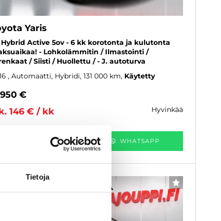
yota Yaris
5 Hybrid Active 5ov - 6 kk korotonta ja kulutonta
ksuaikaa! - Lohkolämmitin / Ilmastointi /
renkaat / Siisti / Huollettu / - J. autoturva
16
, Automaatti, Hybridi, 131 000 km
Käytetty
 950 €
hyvinkää
k. 146 € / kk
KATSO TIEDOT
WHATSAPP
Tietoja
6 kk korotonta ja kulutonta
SUOSIKKI