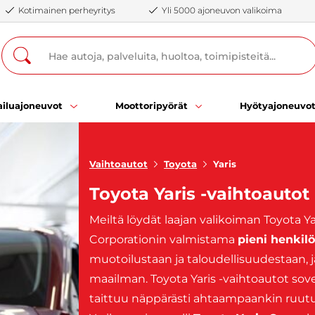
Kotimainen perheyritys
Yli 5000 ajoneuvon valikoima
iluajoneuvot
Moottoripyörät
Hyötyajoneuvo
Vaihtoautot
Toyota
Yaris
Toyota Yaris -vaihtoautot
Meiltä löydät laajan valikoiman Toyota Ya
Corporationin valmistama
pieni henkil
muotoilustaan ja taloudellisuudestaan, j
maailman. Toyota Yaris -vaihtoautot sov
taittuu näppärästi ahtaampaankin ruutu