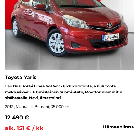
Toyota Yaris
1,33 Dual VVT-i Linea Sol 5ov - 6 kk korotonta ja kulutonta
maksuaikaa! - 1-Omisteinen Suomi-Auto, Moottorinlämmitin
sisähaaralla, Navi, Ilmastointi
2012
, Manuaali, Bensiini, 35 000 km
12 490 €
hämeenlinna
alk. 151 € / kk