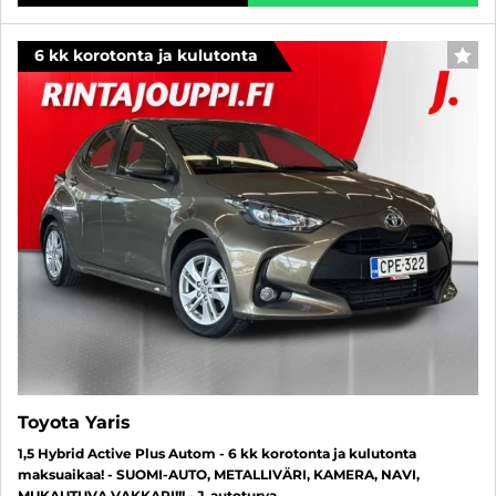
6 kk korotonta ja kulutonta
SUO
Toyota Yaris
1,5 Hybrid Active Plus Autom - 6 kk korotonta ja kulutonta
maksuaikaa! - SUOMI-AUTO, METALLIVÄRI, KAMERA, NAVI,
MUKAUTUVA VAKKARI!!! - J. autoturva