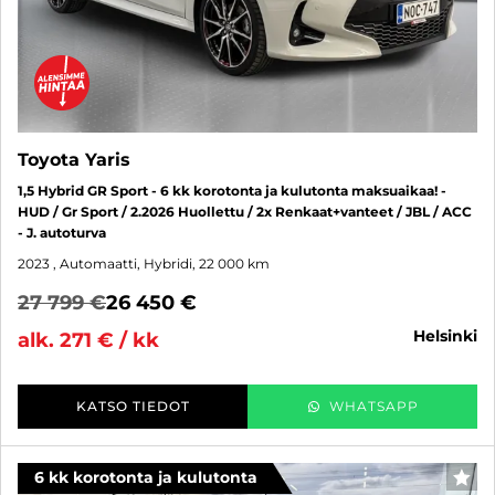
Toyota Yaris
1,5 Hybrid GR Sport - 6 kk korotonta ja kulutonta maksuaikaa! -
HUD / Gr Sport / 2.2026 Huollettu / 2x Renkaat+vanteet / JBL / ACC
- J. autoturva
2023
, Automaatti, Hybridi, 22 000 km
27 799 €
26 450 €
helsinki
alk. 271 € / kk
KATSO TIEDOT
WHATSAPP
6 kk korotonta ja kulutonta
SUO