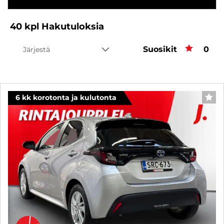
40
kpl
Hakutuloksia
Suosikit
Suos
0
Järjestä
6 kk korotonta ja kulutonta
SUO