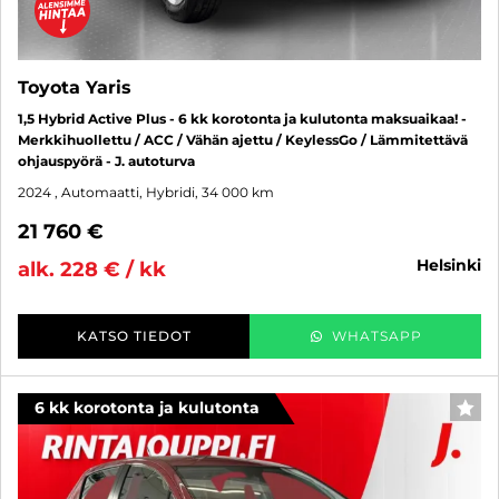
Toyota Yaris
1,5 Hybrid Active Plus - 6 kk korotonta ja kulutonta maksuaikaa! -
Merkkihuollettu / ACC / Vähän ajettu / KeylessGo / Lämmitettävä
ohjauspyörä - J. autoturva
2024
, Automaatti, Hybridi, 34 000 km
21 760 €
helsinki
alk. 228 € / kk
KATSO TIEDOT
WHATSAPP
6 kk korotonta ja kulutonta
SUO