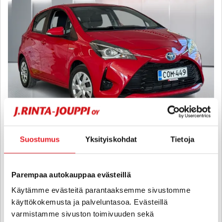
Toyota Yaris
Suostumus
Yksityiskohdat
Tietoja
1,5 Hybrid Active 5ov - 6 kk korotonta ja kulutonta maksuaikaa! -
Suomi-auto! - Kaistavahti - Peruutuskamera - LED-valot -
Lohkolämmitin ja sisätilanpistoke
Parempaa autokauppaa evästeillä
2020
, Automaatti, Hybridi, 58 000 km
Käytämme evästeitä parantaaksemme sivustomme
16 800 €
käyttökokemusta ja palveluntasoa. Evästeillä
varmistamme sivuston toimivuuden sekä
porvoo
alk. 193 € / kk