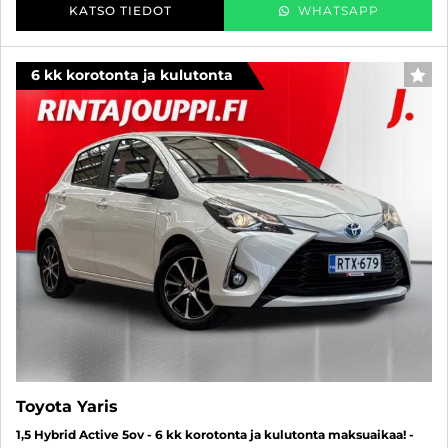
KATSO TIEDOT
WHATSAPP
6 kk korotonta ja kulutonta
SUO
Toyota Yaris
1,5 Hybrid Active 5ov - 6 kk korotonta ja kulutonta maksuaikaa! -