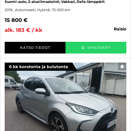
Suomi-auto, 2-alueilmastointi, Vakkari, Defa-lämppärit
2019
, Automaatti, Hybridi, 72 000 km
15 800 €
raisio
alk. 183 € / kk
KATSO TIEDOT
WHATSAPP
6 kk korotonta ja kulutonta
SUO