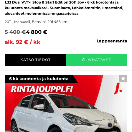
1,33 Dual VVT-i Stop & Start Edition 2011 5ov - 6 kk korotonta ja
kulutonta maksuaikaa! - Suomiauto, Lohkolämmitin, Ilmastointi,
aluvanteet molemmissa rengassarjoissa
2011
, Manuaali, Bensiini, 201 485 km
5 400 €
4 800 €
lappeenranta
alk. 92 € / kk
KATSO TIEDOT
WHATSAPP
6 kk korotonta ja kulutonta
SUO