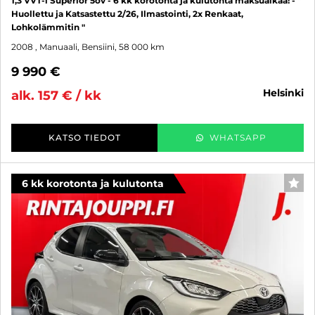
1,3 VVT-i Superior 5ov - 6 kk korotonta ja kulutonta maksuaikaa! - "
Huollettu ja Katsastettu 2/26, Ilmastointi, 2x Renkaat,
Lohkolämmitin "
2008
, Manuaali, Bensiini, 58 000 km
9 990 €
helsinki
alk. 157 € / kk
KATSO TIEDOT
WHATSAPP
6 kk korotonta ja kulutonta
SUO