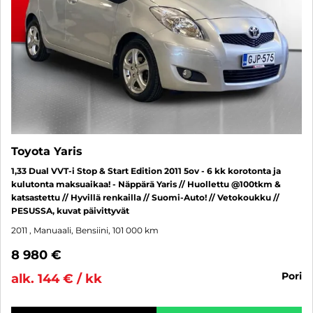
Toyota Yaris
1,33 Dual VVT-i Stop & Start Edition 2011 5ov - 6 kk korotonta ja
kulutonta maksuaikaa! - Näppärä Yaris // Huollettu @100tkm &
katsastettu // Hyvillä renkailla // Suomi-Auto! // Vetokoukku //
PESUSSA, kuvat päivittyvät
2011
, Manuaali, Bensiini, 101 000 km
8 980 €
pori
alk. 144 € / kk