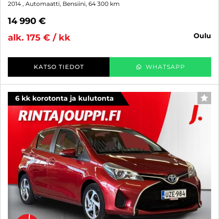
2014
, Automaatti, Bensiini, 64 300 km
14 990 €
oulu
alk. 175 € / kk
KATSO TIEDOT
WHATSAPP
6 kk korotonta ja kulutonta
SUO