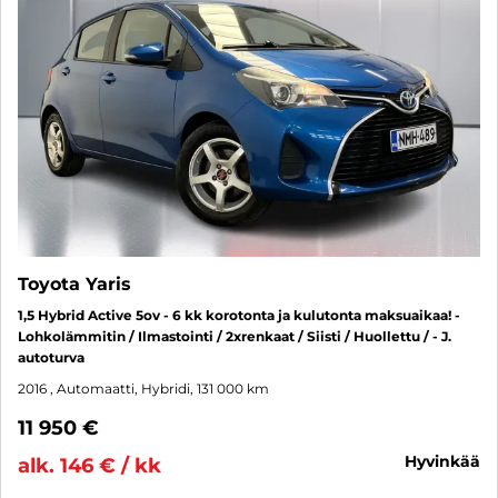
Toyota Yaris
1,5 Hybrid Active 5ov - 6 kk korotonta ja kulutonta maksuaikaa! -
Lohkolämmitin / Ilmastointi / 2xrenkaat / Siisti / Huollettu / - J.
autoturva
2016
, Automaatti, Hybridi, 131 000 km
11 950 €
hyvinkää
alk. 146 € / kk