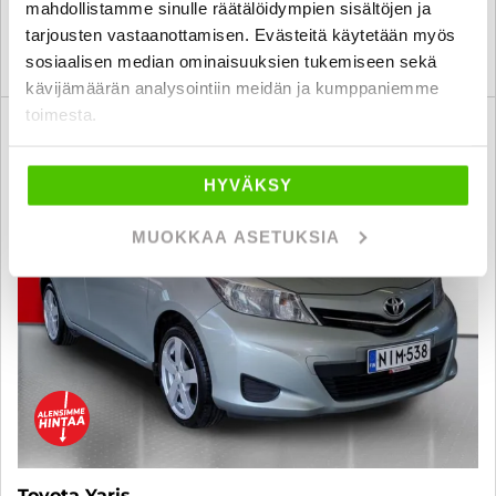
mahdollistamme sinulle räätälöidympien sisältöjen ja
tarjousten vastaanottamisen. Evästeitä käytetään myös
KATSO TIEDOT
WHATSAPP
sosiaalisen median ominaisuuksien tukemiseen sekä
kävijämäärän analysointiin meidän ja kumppaniemme
toimesta.
6 kk korotonta ja kulutonta
SUO
HYVÄKSY
MUOKKAA ASETUKSIA
Toyota Yaris