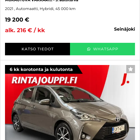
2021
, Automaatti, Hybridi, 45 000 km
19 200 €
seinäjoki
alk. 216 € / kk
KATSO TIEDOT
WHATSAPP
6 kk korotonta ja kulutonta
SUO