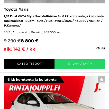
Toyota Yaris
1,33 Dual VVT-i Style 5ov Multidrive S - 6 kk korotonta ja kulutonta
maksuaikaa! - Suomi-auto / Huollettu 5/2026 / Koukku / Vakkari /
P.Kamera /
2013
, Automaatti, Bensiini, 209 000 km
9 290 €
8 800 €
oulu
alk. 142 € / kk
KATSO TIEDOT
WHATSAPP
6 kk korotonta ja kulutonta
SUO