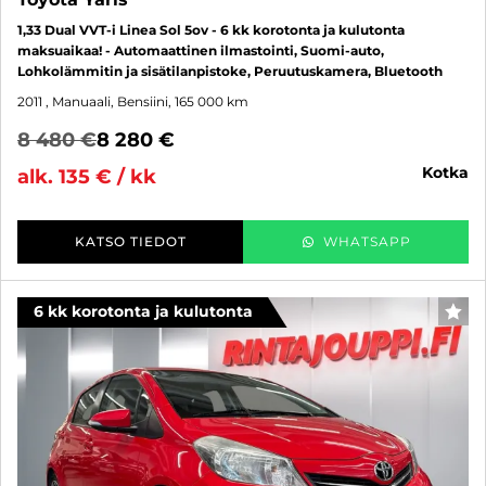
1,33 Dual VVT-i Linea Sol 5ov - 6 kk korotonta ja kulutonta
maksuaikaa! - Automaattinen ilmastointi, Suomi-auto,
Lohkolämmitin ja sisätilanpistoke, Peruutuskamera, Bluetooth
2011
, Manuaali, Bensiini, 165 000 km
8 480 €
8 280 €
kotka
alk. 135 € / kk
KATSO TIEDOT
WHATSAPP
6 kk korotonta ja kulutonta
SUO