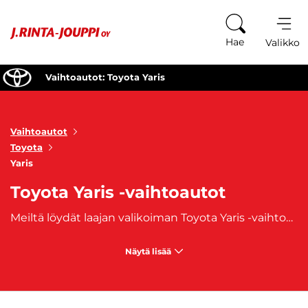
Siirry sisältöön
Hae
Valikko
Vaihtoautot: Toyota Yaris
Vaihtoautot
Toyota
Yaris
Toyota Yaris -vaihtoautot
Meiltä löydät laajan valikoiman Toyota Yaris -vaihtoautoja! Toyota Yaris on Toyota Motor Corporationin valmistama
Näytä lisää