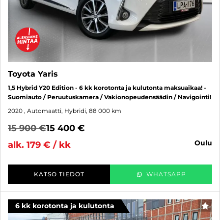
Toyota Yaris
1,5 Hybrid Y20 Edition - 6 kk korotonta ja kulutonta maksuaikaa! -
Suomiauto / Peruutuskamera / Vakionopeudensäädin / Navigointi!
2020
, Automaatti, Hybridi, 88 000 km
15 900 €
15 400 €
oulu
alk. 179 € / kk
KATSO TIEDOT
WHATSAPP
6 kk korotonta ja kulutonta
SUO