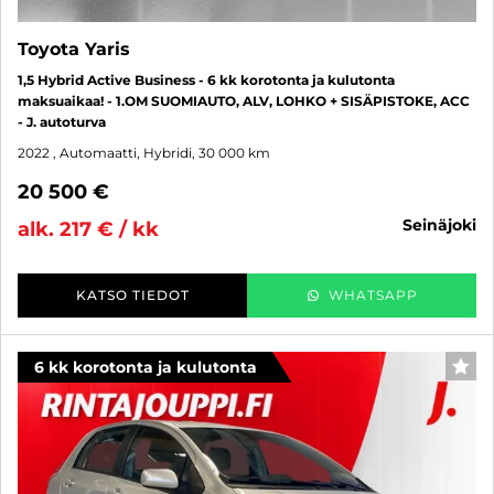
Toyota Yaris
1,5 Hybrid Active Business - 6 kk korotonta ja kulutonta
maksuaikaa! - 1.OM SUOMIAUTO, ALV, LOHKO + SISÄPISTOKE, ACC
- J. autoturva
2022
, Automaatti, Hybridi, 30 000 km
20 500 €
seinäjoki
alk. 217 € / kk
KATSO TIEDOT
WHATSAPP
6 kk korotonta ja kulutonta
SUO