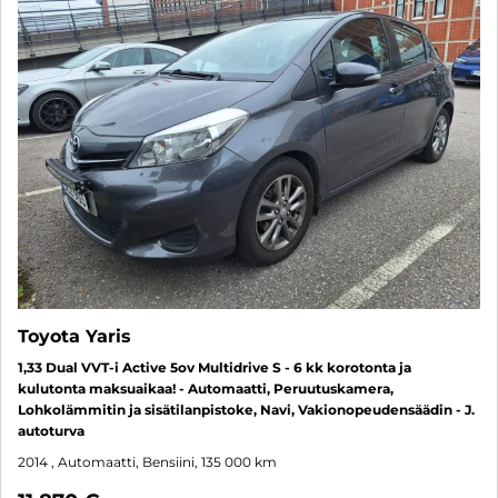
Toyota Yaris
1,33 Dual VVT-i Active 5ov Multidrive S - 6 kk korotonta ja
kulutonta maksuaikaa! - Automaatti, Peruutuskamera,
Lohkolämmitin ja sisätilanpistoke, Navi, Vakionopeudensäädin - J.
autoturva
2014
, Automaatti, Bensiini, 135 000 km