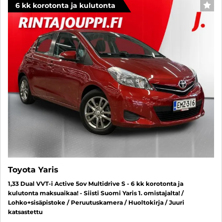
6 kk korotonta ja kulutonta
SUO
Toyota Yaris
1,33 Dual VVT-i Active 5ov Multidrive S - 6 kk korotonta ja
kulutonta maksuaikaa! - Siisti Suomi Yaris 1. omistajalta! /
Lohko+sisäpistoke / Peruutuskamera / Huoltokirja / Juuri
katsastettu