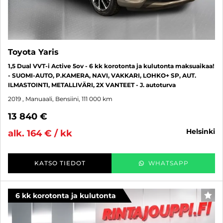
Toyota Yaris
1,5 Dual VVT-i Active 5ov - 6 kk korotonta ja kulutonta maksuaikaa!
- SUOMI-AUTO, P.KAMERA, NAVI, VAKKARI, LOHKO+ SP, AUT.
ILMASTOINTI, METALLIVÄRI, 2X VANTEET - J. autoturva
2019
, Manuaali, Bensiini, 111 000 km
13 840 €
helsinki
alk. 164 € / kk
KATSO TIEDOT
WHATSAPP
6 kk korotonta ja kulutonta
SUO