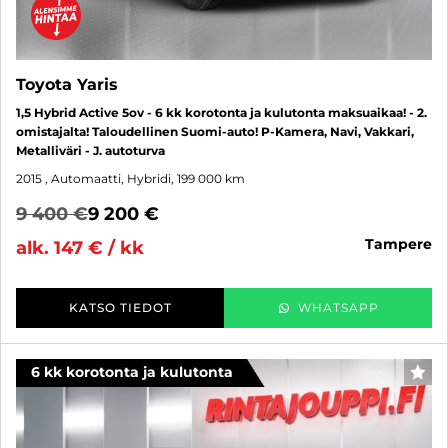
Toyota Yaris
1,5 Hybrid Active 5ov - 6 kk korotonta ja kulutonta maksuaikaa! - 2.
omistajalta! Taloudellinen Suomi-auto! P-Kamera, Navi, Vakkari,
Metalliväri - J. autoturva
2015
, Automaatti, Hybridi, 199 000 km
9 400 €
9 200 €
tampere
alk. 147 € / kk
KATSO TIEDOT
WHATSAPP
6 kk korotonta ja kulutonta
SUO