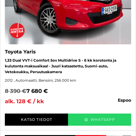
Toyota Yaris
1,33 Dual VVT-i Comfort 5ov Multidrive S - 6 kk korotonta ja
kulutonta maksuaikaa! - Juuri katsastettu, Suomi-auto,
Vetokoukku, Peruutuskamera
2012
, Automaatti, Bensiini, 256 000 km
8 390 €
7 680 €
espoo
alk. 128 € / kk
KATSO TIEDOT
WHATSAPP