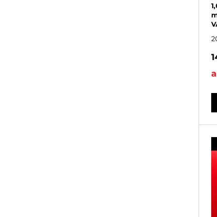
1
m
V
2
1
a