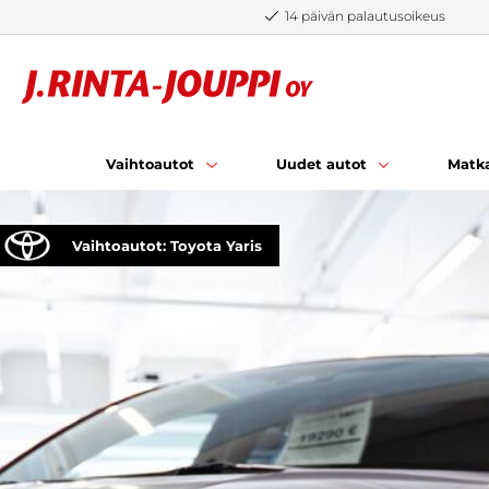
Siirry sisältöön
14 päivän palautusoikeus
Vaihtoautot
Uudet autot
Matka
Vaihtoautot: Toyota Yaris