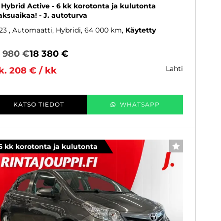
5 Hybrid Active - 6 kk korotonta ja kulutonta
ksuaikaa! - J. autoturva
23
, Automaatti, Hybridi, 64 000 km
Käytetty
8 980 €
18 380 €
lahti
k. 208 € / kk
KATSO TIEDOT
WHATSAPP
6 kk korotonta ja kulutonta
SUOSIKKI