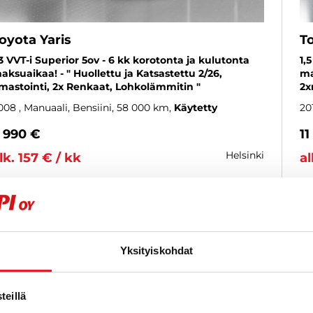
oyota Yaris
To
,3 VVT-i Superior 5ov - 6 kk korotonta ja kulutonta
1,
aksuaikaa! - " Huollettu ja Katsastettu 2/26,
ma
lmastointi, 2x Renkaat, Lohkolämmitin "
2x
008
, Manuaali, Bensiini, 58 000 km
Käytetty
20
 990 €
11
helsinki
lk. 157 € / kk
al
KATSO TIEDOT
WHATSAPP
Yksityiskohdat
6 kk korotonta ja kulutonta
SUOSIKKI
eillä