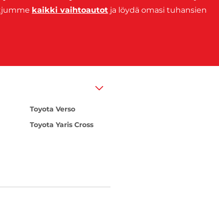
ketjumme
kaikki vaihtoautot
ja löydä omasi tuhansien
Toyota Verso
Toyota Yaris Cross