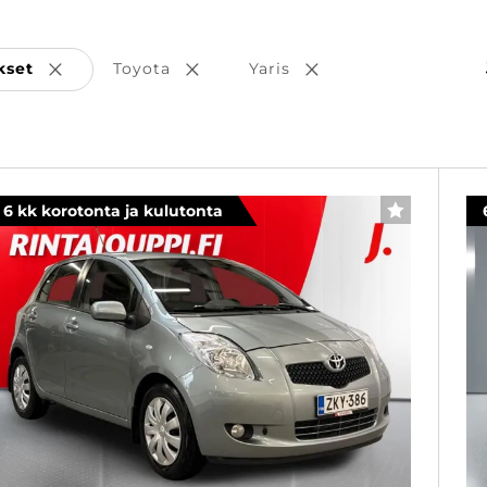
kset
Toyota
Yaris
Poista valinta
Poista valinta
Poista valinta
6 kk korotonta ja kulutonta
SUOSIKKI