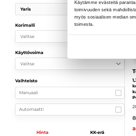
Käytämme evästeitä paranta
Yaris
toimivuuden sekä mahdollista
myös sosiaalisen median om
toimesta.
Korimalli
Valitse
Käyttövoima
Valitse
T
1
Vaihteisto
k
k
Manuaali
P
2
Automaatti
8
a
Hinta
KK-erä