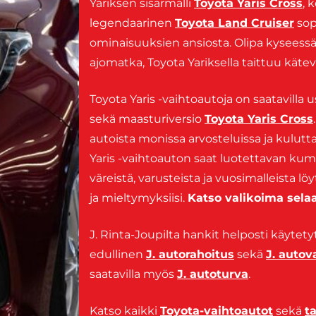
Yariksen sisarmalli
Toyota Yaris Cross
, 
legendaarinen
Toyota Land Cruiser
sop
ominaisuuksien ansiosta. Olipa kyseessä
ajomatka, Toyota Yariksella taittuu kät
Toyota Yaris -vaihtoautoja on saatavilla
sekä maasturiversio
Toyota Yaris Cross
autoista monissa arvosteluissa ja kulutt
Yaris -vaihtoauton saat luotettavan kump
väreistä, varusteista ja vuosimalleista löy
ja mieltymyksiisi.
Katso valikoima selaa
J. Rinta-Joupilta hankit helposti käytetyt
edullinen
J. autorahoitus
sekä
J. auto
saatavilla myös
J. autoturva
.
Katso kaikki
Toyota-vaihtoautot
sekä
t