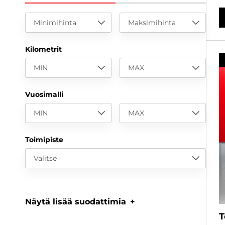
Minimihinta
Maksimihinta
Kilometrit
MIN
MAX
Vuosimalli
MIN
MAX
Toimipiste
Valitse
Näytä lisää suodattimia
T