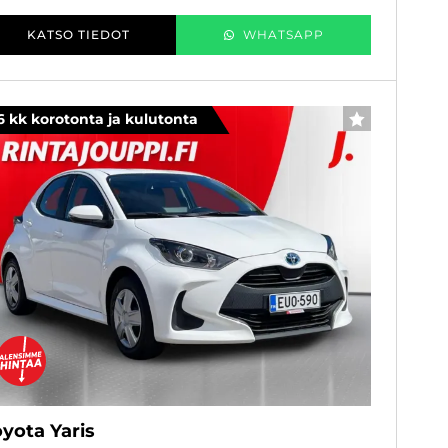
KATSO TIEDOT
WHATSAPP
6 kk korotonta ja kulutonta
SUOSIKKI
yota Yaris