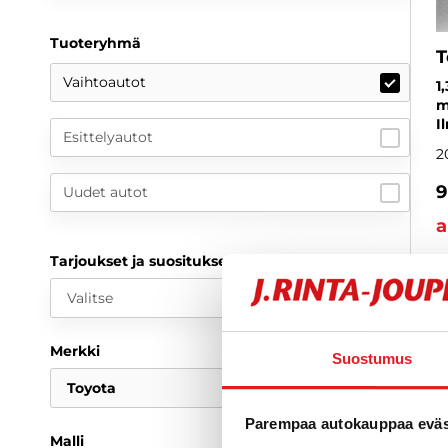
Tuoteryhmä
T
Vaihtoautot
1
m
I
Esittelyautot
2
9
Uudet autot
a
Tarjoukset ja suositukset
Valitse
Merkki
Suostumus
Toyota
Parempaa autokauppaa eväst
Malli