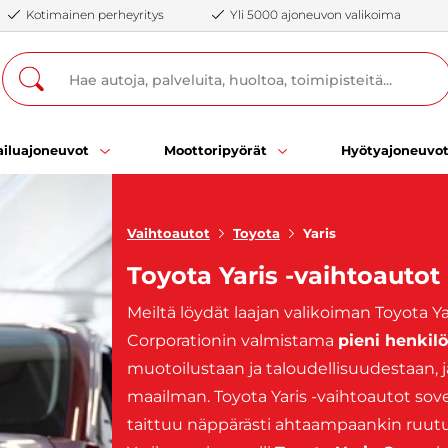
Kotimainen perheyritys
Yli 5000 ajoneuvon valikoima
iluajoneuvot
Moottoripyörät
Hyötyajoneuvo
Vaihtoautot
Toyota
Yaris
Toyota Yaris -vaihtoautot
Meiltä löydät laajan valikoiman Toyota Ya
Corporationin valmistama
pieni henkil
muotoilustaan ja taloudellisuudestaan, j
maailman. Toyota Yaris -vaihtoautot sov
taittuu näppärästi ahtaampaankin ruutu