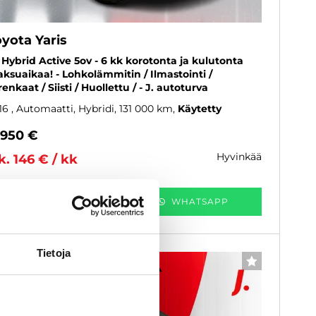
yota Yaris
5 Hybrid Active 5ov - 6 kk korotonta ja kulutonta
ksuaikaa! - Lohkolämmitin / Ilmastointi /
renkaat / Siisti / Huollettu / - J. autoturva
16
, Automaatti, Hybridi, 131 000 km
Käytetty
 950 €
hyvinkää
k. 146 € / kk
KATSO TIEDOT
WHATSAPP
Tietoja
6 kk korotonta ja kulutonta
SUOSIKKI