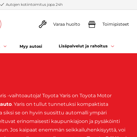
Autojen kotiintoimitus jopa 24h
Varaa huolto
Toimipisteet
t
Lisäpalvelut ja rahoitus
Myy autosi
ris -vaihtoautoja! Toyota Yaris on Toyota Motor
öauto
. Yaris on tullut tunnetuksi kompaktista
a siksi se on hyvin suosittu automalli ympäri
eltuvat erinomaisesti kaupunkiajoon ja pysäköinti
un. Jos kaipaat enemmän seikkailuhenkisyyttä, voi