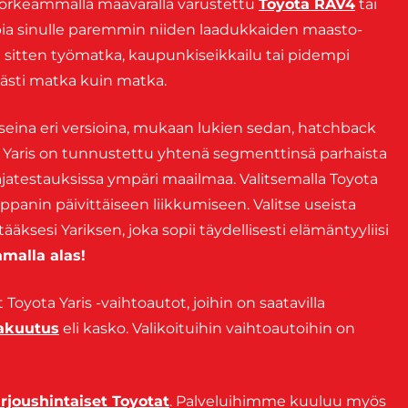
korkeammalla maavaralla varustettu
Toyota RAV4
tai
ia sinulle paremmin niiden laadukkaiden maasto-
 sitten työmatka, kaupunkiseikkailu tai pidempi
evästi matka kuin matka.
 useina eri versioina, mukaan lukien sedan, hatchback
. Yaris on tunnustettu yhtenä segmenttinsä parhaista
ajatestauksissa ympäri maailmaa. Valitsemalla Toyota
panin päivittäiseen liikkumiseen. Valitse useista
tääksesi Yariksen, joka sopii täydellisesti elämäntyyliisi
malla alas!
 Toyota Yaris -vaihtoautot, joihin on saatavilla
vakuutus
eli kasko. Valikoituihin vaihtoautoihin on
arjoushintaiset Toyotat
. Palveluihimme kuuluu myös