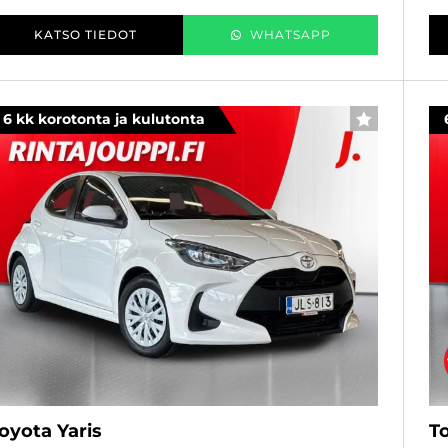
KATSO TIEDOT
WHATSAPP
6 kk korotonta ja kulutonta
SUOSIKKI
oyota Yaris
To