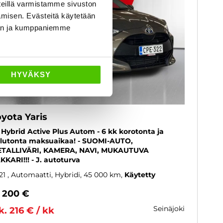
eillä varmistamme sivuston
amisen. Evästeitä käytetään
dän ja kumppaniemme
HYVÄKSY
yota Yaris
5 Hybrid Active Plus Autom - 6 kk korotonta ja
lutonta maksuaikaa! - SUOMI-AUTO,
TALLIVÄRI, KAMERA, NAVI, MUKAUTUVA
KKARI!!! - J. autoturva
21
, Automaatti, Hybridi, 45 000 km
Käytetty
9 200 €
seinäjoki
k. 216 € / kk