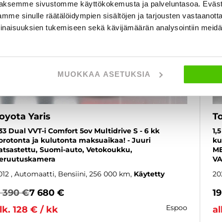
aksemme sivustomme käyttökokemusta ja palveluntasoa. Eväst
mme sinulle räätälöidympien sisältöjen ja tarjousten vastaanott
inaisuuksien tukemiseen sekä kävijämäärän analysointiin mei
MUOKKAA ASETUKSIA
oyota Yaris
To
,33 Dual VVT-i Comfort 5ov Multidrive S - 6 kk
1,
orotonta ja kulutonta maksuaikaa! - Juuri
ku
atsastettu, Suomi-auto, Vetokoukku,
ME
eruutuskamera
VA
012
, Automaatti, Bensiini, 256 000 km
Käytetty
20
 390 €
7 680 €
1
espoo
lk. 128 € / kk
al