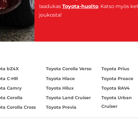
laadukas
Toyota-huolto
. Katso myös 
joukosta!
ota bZ4X
Toyota Corolla Verso
Toyota Prius
ota C-HR
Toyota Hiace
Toyota Proace
ota Camry
Toyota Hilux
Toyota RAV4
ta Corolla
Toyota Land Cruiser
Toyota Urban
Cruiser
ta Corolla Cross
Toyota Previa