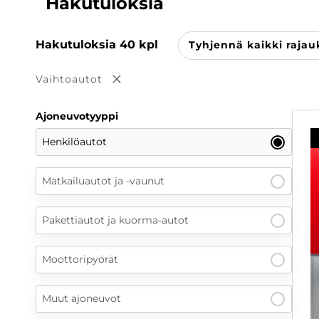
Hakutuloksia
Hakutuloksia
40
kpl
Tyhjennä kaikki rajau
Vaihtoautot
Poista valinta
Ajoneuvotyyppi
Henkilöautot
Matkailuautot ja -vaunut
Pakettiautot ja kuorma-autot
Moottoripyörät
Muut ajoneuvot