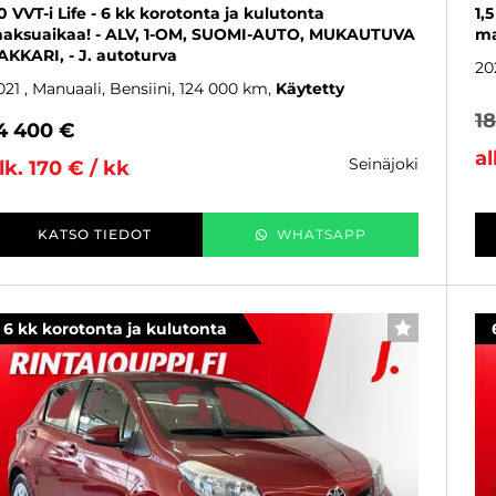
,0 VVT-i Life - 6 kk korotonta ja kulutonta
1,
aksuaikaa! - ALV, 1-OM, SUOMI-AUTO, MUKAUTUVA
ma
AKKARI, - J. autoturva
20
021
, Manuaali, Bensiini, 124 000 km
Käytetty
1
4 400 €
al
seinäjoki
lk. 170 € / kk
KATSO TIEDOT
WHATSAPP
6 kk korotonta ja kulutonta
SUOSIKKI