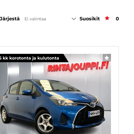
Järjestä
Suosikit
Suosiki
0
Ei valintaa
6 kk korotonta ja kulutonta
SUOSIKKI