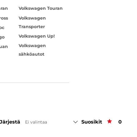
aran
Volkswagen Touran
ross
Volkswagen
Transporter
oc
Volkswagen Up!
go
Volkswagen
guan
sähköautot
Järjestä
Suosikit
Suosiki
0
Ei valintaa