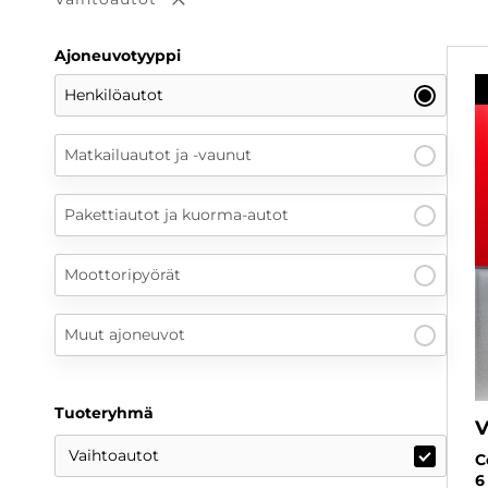
Poista valinta
Ajoneuvotyyppi
Henkilöautot
Matkailuautot ja -vaunut
Pakettiautot ja kuorma-autot
Moottoripyörät
Muut ajoneuvot
Tuoteryhmä
V
Vaihtoautot
C
6