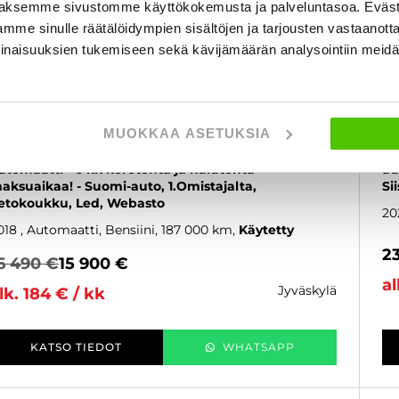
aksemme sivustomme käyttökokemusta ja palveluntasoa. Eväst
mme sinulle räätälöidympien sisältöjen ja tarjousten vastaanott
inaisuuksien tukemiseen sekä kävijämäärän analysointiin mei
olkswagen Passat
V
MUOKKAA ASETUKSIA
ariant Comfortline 1,4 TSI 92 kW (125 hv) DSG-
Pr
utomaatti - 6 kk korotonta ja kulutonta
au
aksuaikaa! - Suomi-auto, 1.Omistajalta,
Si
etokoukku, Led, Webasto
20
018
, Automaatti, Bensiini, 187 000 km
Käytetty
2
6 490 €
15 900 €
al
jyväskylä
lk. 184 € / kk
KATSO TIEDOT
WHATSAPP