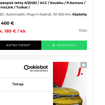
 jakopää tehty 6/2026! / ACC / Koukku / P.Kamera /
rrorLink / Tutkat /
20
, Automaatti, Plug-in-hybridi, 151 000 km
Käytetty
6 400 €
oulu
k. 189 € / kk
KATSO TIEDOT
WHATSAPP
6 kk korotonta ja kulutonta
SUOSIKKI
Tietoja