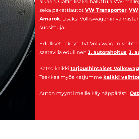
alkaen. Golfin lisäksi haluttuja VW-malle
sekä pakettiautot
VW Transporter
,
VW
Amarok
. Lisäksi Volkswagenin valmist
suosittuja.
Edulliset ja käytetyt Volkswagen-vaihtoa
saatavilla edullinen
J. autorahoitus
,
J. 
Katso kaikki
tarjoushintaiset Volkswag
Tsekkaa myös ketjumme
kaikki vaihto
Auton myynti meille käy näppärästi.
Os