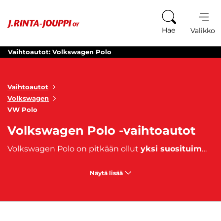
Siirry sisältöön
Hae
Valikko
Vaihtoautot: Volkswagen Polo
Vaihtoautot
Volkswagen
VW Polo
Volkswagen Polo -vaihtoautot
Volkswagen Polo on pitkään ollut
yksi suosituimmista pienistä henkilöautoista markkinoilla
Näytä lisää