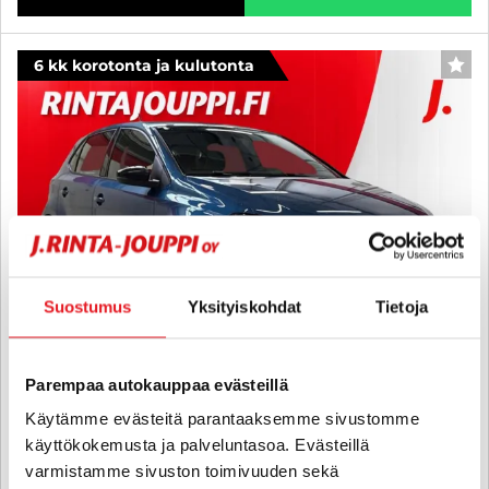
6 kk korotonta ja kulutonta
SUO
Suostumus
Yksityiskohdat
Tietoja
Parempaa autokauppaa evästeillä
Käytämme evästeitä parantaaksemme sivustomme
Volkswagen Polo
käyttökokemusta ja palveluntasoa. Evästeillä
BlueGT 1,4 TSI 110 kW (150 hv) ACT DSG-automaatti 4-ovinen - 6 kk
varmistamme sivuston toimivuuden sekä
korotonta ja kulutonta maksuaikaa! - GT, P-kamera, Tutkat,