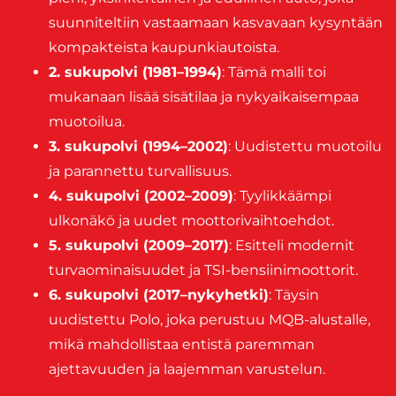
suunniteltiin vastaamaan kasvavaan kysyntään
kompakteista kaupunkiautoista.
2. sukupolvi (1981–1994)
: Tämä malli toi
mukanaan lisää sisätilaa ja nykyaikaisempaa
muotoilua.
3. sukupolvi (1994–2002)
: Uudistettu muotoilu
ja parannettu turvallisuus.
4. sukupolvi (2002–2009)
: Tyylikkäämpi
ulkonäkö ja uudet moottorivaihtoehdot.
5. sukupolvi (2009–2017)
: Esitteli modernit
turvaominaisuudet ja TSI-bensiinimoottorit.
6. sukupolvi (2017–nykyhetki)
: Täysin
uudistettu Polo, joka perustuu MQB-alustalle,
mikä mahdollistaa entistä paremman
ajettavuuden ja laajemman varustelun.