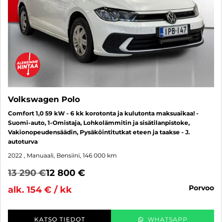
Volkswagen Polo
Comfort 1,0 59 kW - 6 kk korotonta ja kulutonta maksuaikaa! -
Suomi-auto, 1-Omistaja, Lohkolämmitin ja sisätilanpistoke,
Vakionopeudensäädin, Pysäköintitutkat eteen ja taakse - J.
autoturva
2022
, Manuaali, Bensiini, 146 000 km
13 290 €
12 800 €
porvoo
alk. 154 € / kk
KATSO TIEDOT
WHATSAPP