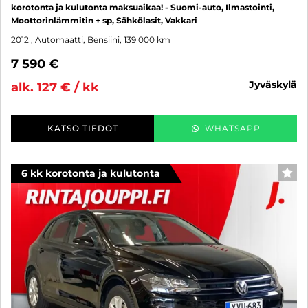
korotonta ja kulutonta maksuaikaa! - Suomi-auto, Ilmastointi,
Moottorinlämmitin + sp, Sähkölasit, Vakkari
2012
, Automaatti, Bensiini, 139 000 km
7 590 €
jyväskylä
alk. 127 € / kk
KATSO TIEDOT
WHATSAPP
6 kk korotonta ja kulutonta
SUO