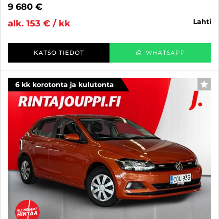
9 680 €
lahti
alk. 153 € / kk
KATSO TIEDOT
WHATSAPP
6 kk korotonta ja kulutonta
SUO