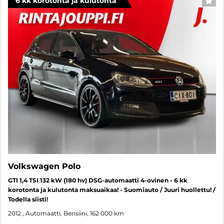
6 kk korotonta ja kulutonta
SUO
Volkswagen Polo
GTI 1,4 TSI 132 kW (180 hv) DSG-automaatti 4-ovinen - 6 kk
korotonta ja kulutonta maksuaikaa! - Suomiauto / Juuri huollettu! /
Todella siisti!
2012
, Automaatti, Bensiini, 162 000 km