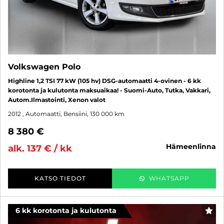
Volkswagen Polo
Highline 1,2 TSI 77 kW (105 hv) DSG-automaatti 4-ovinen - 6 kk
korotonta ja kulutonta maksuaikaa! - Suomi-Auto, Tutka, Vakkari,
Autom.Ilmastointi, Xenon valot
2012
, Automaatti, Bensiini, 130 000 km
8 380 €
hämeenlinna
alk. 137 € / kk
KATSO TIEDOT
WHATSAPP
6 kk korotonta ja kulutonta
SUO