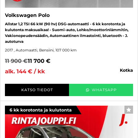
Volkswagen Polo
Allstar 1,2 TSI 66 kW (90 hv) DSG-automaatti - 6 kk korotonta ja
kulutonta maksuaikaa! - Suomi-auto, Lohko/moottorinlämmitin,
Vakionopeudensäädin, Automaattinen ilmastointi, bluetooth - J.
autoturva
2017
, Automaatti, Bensiini, 107 000 km
11 900 €
11 700 €
kotka
alk. 144 € / kk
KATSO TIEDOT
WHATSAPP
6 kk korotonta ja kulutonta
SUO