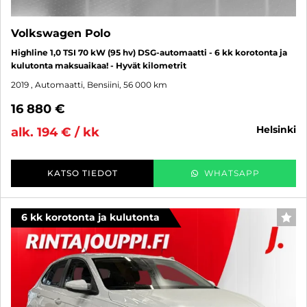
Volkswagen Polo
Highline 1,0 TSI 70 kW (95 hv) DSG-automaatti - 6 kk korotonta ja
kulutonta maksuaikaa! - Hyvät kilometrit
2019
, Automaatti, Bensiini, 56 000 km
16 880 €
helsinki
alk. 194 € / kk
KATSO TIEDOT
WHATSAPP
6 kk korotonta ja kulutonta
SUO