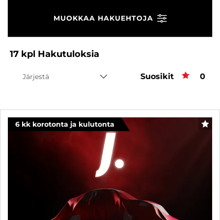
MUOKKAA HAKUEHTOJA
17
kpl
Hakutuloksia
Suosikit
Suos
0
Järjestä
6 kk korotonta ja kulutonta
SUO