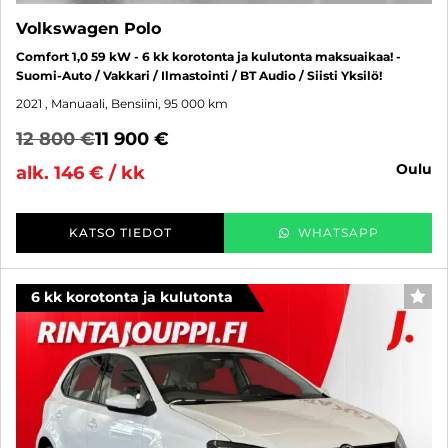
Volkswagen Polo
Comfort 1,0 59 kW - 6 kk korotonta ja kulutonta maksuaikaa! -
Suomi-Auto / Vakkari / Ilmastointi / BT Audio / Siisti Yksilö!
2021
, Manuaali, Bensiini, 95 000 km
12 800 €
11 900 €
oulu
alk. 146 € / kk
KATSO TIEDOT
WHATSAPP
6 kk korotonta ja kulutonta
SUO