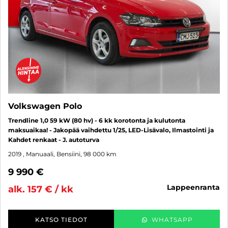
Volkswagen Polo
Trendline 1,0 59 kW (80 hv) - 6 kk korotonta ja kulutonta
maksuaikaa! - Jakopää vaihdettu 1/25, LED-Lisävalo, Ilmastointi ja
Kahdet renkaat - J. autoturva
2019
, Manuaali, Bensiini, 98 000 km
9 990 €
lappeenranta
alk. 157 € / kk
KATSO TIEDOT
WHATSAPP