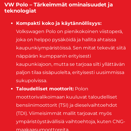
VW Polo – Tärkeimmät ominaisuudet ja
teknologiat
Kompakti koko ja käytännöllisyys:
Volkswagen Polo on pienikokoinen viistoperä,
joka on helppo pysäköidä ja hallita ahtaissa
kaupunkiympäristöissä. Sen mitat tekevät siitä
näppärän kumppanin erityisesti
kaupunkiajoon, mutta se tarjoaa silti yllättävän
paljon tilaa sisäpuolelta, erityisesti uusimmissa
sukupolvissa.
Taloudelliset moottorit:
Polon
moottorivalikoimaan kuuluvat taloudelliset
bensiinimoottorit (TSI) ja dieselvaihtoehdot
(TDI). Viimeisimmät mallit tarjoavat myös
ympäristöystävällisiä vaihtoehtoja, kuten CNG-
maakaasumoottoreita.