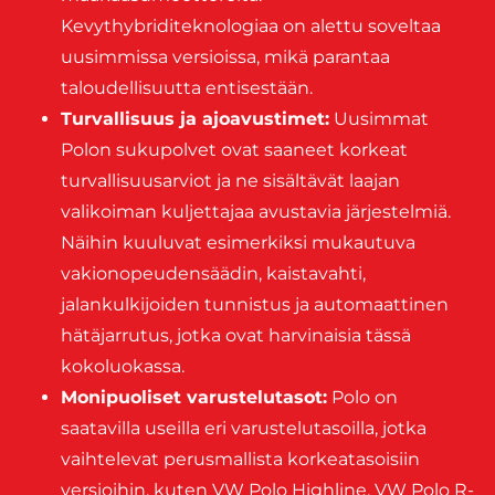
Kevythybriditeknologiaa on alettu soveltaa
uusimmissa versioissa, mikä parantaa
taloudellisuutta entisestään.
Turvallisuus ja ajoavustimet:
Uusimmat
Polon sukupolvet ovat saaneet korkeat
turvallisuusarviot ja ne sisältävät laajan
valikoiman kuljettajaa avustavia järjestelmiä.
Näihin kuuluvat esimerkiksi mukautuva
vakionopeudensäädin, kaistavahti,
jalankulkijoiden tunnistus ja automaattinen
hätäjarrutus, jotka ovat harvinaisia tässä
kokoluokassa.
Monipuoliset varustelutasot:
Polo on
saatavilla useilla eri varustelutasoilla, jotka
vaihtelevat perusmallista korkeatasoisiin
versioihin, kuten VW Polo Highline, VW Polo R-