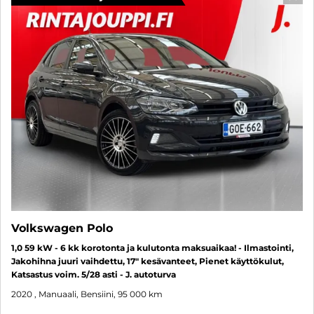
SUO
Volkswagen Polo
1,0 59 kW - 6 kk korotonta ja kulutonta maksuaikaa! - Ilmastointi,
Jakohihna juuri vaihdettu, 17" kesävanteet, Pienet käyttökulut,
Katsastus voim. 5/28 asti - J. autoturva
2020
, Manuaali, Bensiini, 95 000 km