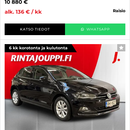
10 880 €
raisio
alk. 136 € / kk
KATSO TIEDOT
WHATSAPP
6 kk korotonta ja kulutonta
SUO