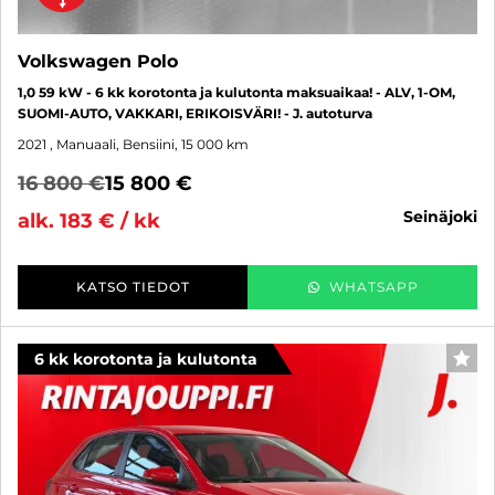
Volkswagen Polo
1,0 59 kW - 6 kk korotonta ja kulutonta maksuaikaa! - ALV, 1-OM,
SUOMI-AUTO, VAKKARI, ERIKOISVÄRI! - J. autoturva
2021
, Manuaali, Bensiini, 15 000 km
16 800 €
15 800 €
seinäjoki
alk. 183 € / kk
KATSO TIEDOT
WHATSAPP
6 kk korotonta ja kulutonta
SUO