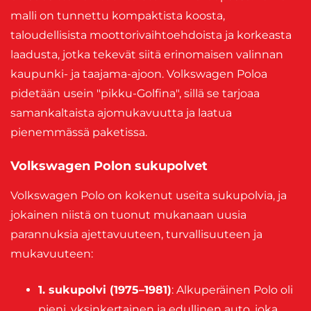
malli on tunnettu kompaktista koosta,
taloudellisista moottorivaihtoehdoista ja korkeasta
laadusta, jotka tekevät siitä erinomaisen valinnan
kaupunki- ja taajama-ajoon. Volkswagen Poloa
pidetään usein "pikku-Golfina", sillä se tarjoaa
samankaltaista ajomukavuutta ja laatua
pienemmässä paketissa.
Volkswagen Polon sukupolvet
Volkswagen Polo on kokenut useita sukupolvia, ja
jokainen niistä on tuonut mukanaan uusia
parannuksia ajettavuuteen, turvallisuuteen ja
mukavuuteen:
1. sukupolvi (1975–1981)
: Alkuperäinen Polo oli
pieni, yksinkertainen ja edullinen auto, joka