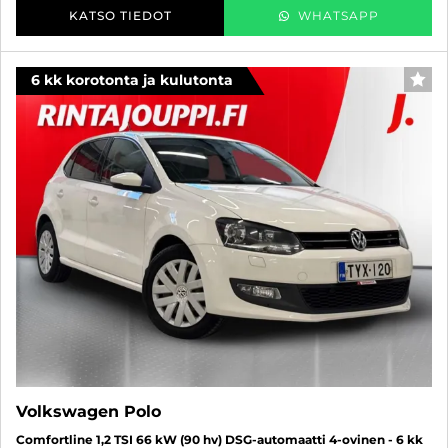
KATSO TIEDOT
WHATSAPP
6 kk korotonta ja kulutonta
SUO
Volkswagen Polo
Comfortline 1,2 TSI 66 kW (90 hv) DSG-automaatti 4-ovinen - 6 kk