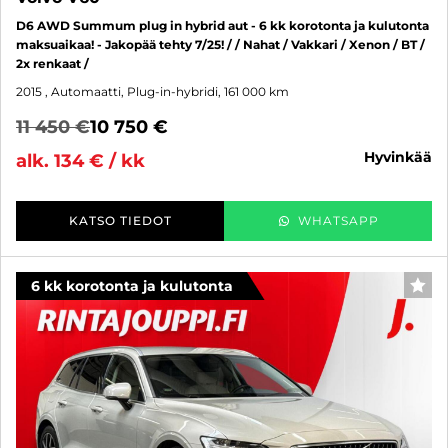
D6 AWD Summum plug in hybrid aut - 6 kk korotonta ja kulutonta
maksuaikaa! - Jakopää tehty 7/25! / / Nahat / Vakkari / Xenon / BT /
2x renkaat /
2015
, Automaatti, Plug-in-hybridi, 161 000 km
11 450 €
10 750 €
hyvinkää
alk. 134 € / kk
KATSO TIEDOT
WHATSAPP
6 kk korotonta ja kulutonta
SUO