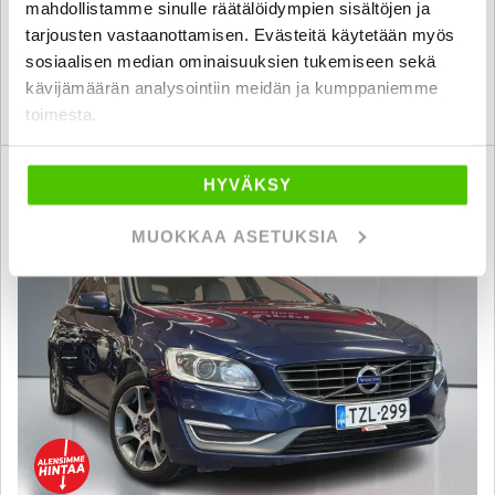
24 890 €
23 690 €
mahdollistamme sinulle räätälöidympien sisältöjen ja
tarjousten vastaanottamisen. Evästeitä käytetään myös
jyväskylä
alk. 246 € / kk
sosiaalisen median ominaisuuksien tukemiseen sekä
kävijämäärän analysointiin meidän ja kumppaniemme
KATSO TIEDOT
WHATSAPP
toimesta.
6 kk korotonta ja kulutonta
HYVÄKSY
SUO
MUOKKAA ASETUKSIA