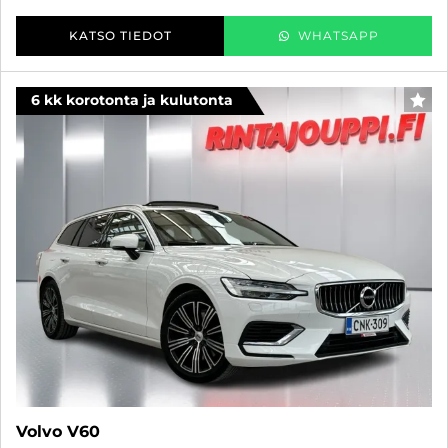
KATSO TIEDOT
WHATSAPP
6 kk korotonta ja kulutonta
SUO
Volvo V60