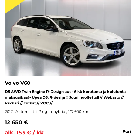
Volvo V60
D5 AWD Twin Engine R-Design aut - 6 kk korotonta ja kulutonta
maksuaikaa! - Upea D5, R-design!! Juuri huollettu!! // Webasto //
Vakkari // Tutkat // VOC //
2017
, Automaatti, Plug-in-hybridi, 147 600 km
12 650 €
pori
alk. 153 € / kk