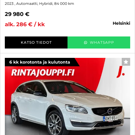
2023
, Automaatti, Hybridi, 84 000 km
29 980 €
helsinki
alk. 286 € / kk
KATSO TIEDOT
WHATSAPP
6 kk korotonta ja kulutonta
SUO