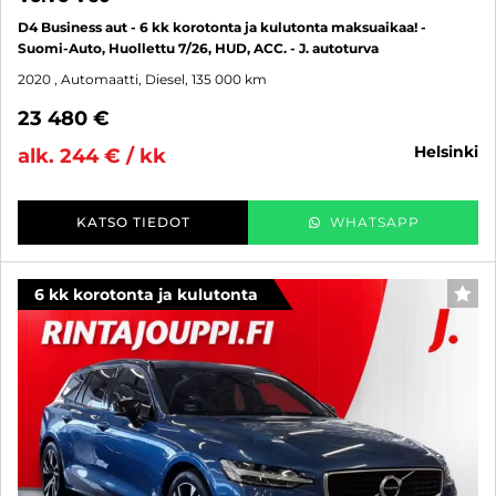
D4 Business aut - 6 kk korotonta ja kulutonta maksuaikaa! -
Suomi-Auto, Huollettu 7/26, HUD, ACC. - J. autoturva
2020
, Automaatti, Diesel, 135 000 km
23 480 €
helsinki
alk. 244 € / kk
KATSO TIEDOT
WHATSAPP
6 kk korotonta ja kulutonta
SUO