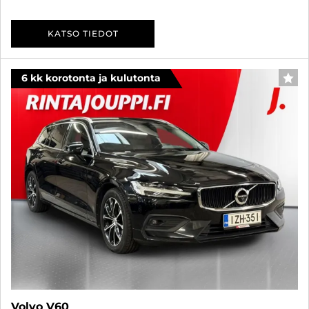
KATSO TIEDOT
6 kk korotonta ja kulutonta
SUO
Volvo V60