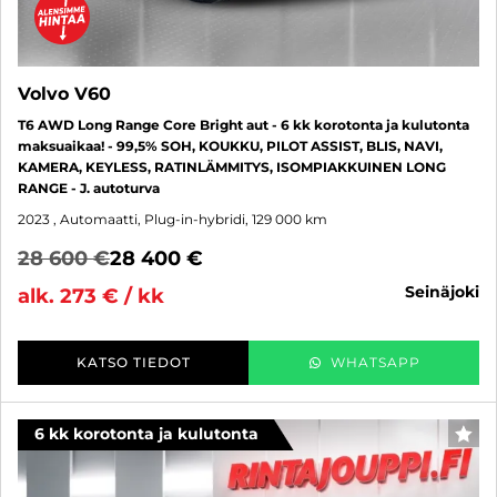
Volvo V60
T6 AWD Long Range Core Bright aut - 6 kk korotonta ja kulutonta
maksuaikaa! - 99,5% SOH, KOUKKU, PILOT ASSIST, BLIS, NAVI,
KAMERA, KEYLESS, RATINLÄMMITYS, ISOMPIAKKUINEN LONG
RANGE - J. autoturva
2023
, Automaatti, Plug-in-hybridi, 129 000 km
28 600 €
28 400 €
seinäjoki
alk. 273 € / kk
KATSO TIEDOT
WHATSAPP
6 kk korotonta ja kulutonta
SUO