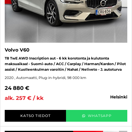
Volvo V60
T8 TwE AWD Inscription aut - 6 kk korotonta ja kulutonta
maksuaikaa! - Suomi-auto / ACC / Carplay / Harman/Kardon / Pilot
assist / Kuolleenkulman varoitin / Nahat / Neliveto - J. autoturva
2020
, Automaatti, Plug-in-hybridi, 98 000 km
24 880 €
helsinki
alk. 257 € / kk
KATSO TIEDOT
WHATSAPP