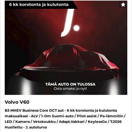
6 kk korotonta ja kulutonta
SUO
Volvo V60
B3 MHEV Business Core DCT aut - 6 kk korotonta ja kulutonta
maksuaikaa! - ALV / 1-Om Suomi-auto / Pilot assist / Pa-lämmitin /
LED / Kamera / Vetokoukku / Adapt.Vakkari / KeylessGo / 7.2026
Huollettu - J. autoturva