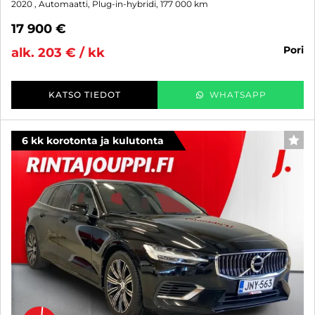
2020
, Automaatti, Plug-in-hybridi, 177 000 km
17 900 €
pori
alk. 203 € / kk
KATSO TIEDOT
WHATSAPP
6 kk korotonta ja kulutonta
SUO