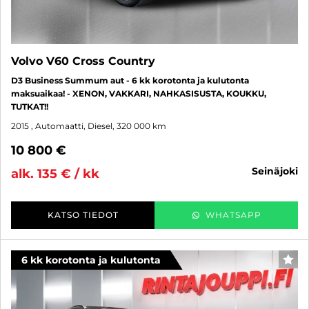
Volvo V60 Cross Country
D3 Business Summum aut - 6 kk korotonta ja kulutonta
maksuaikaa! - XENON, VAKKARI, NAHKASISUSTA, KOUKKU,
TUTKAT!!
2015
, Automaatti, Diesel, 320 000 km
10 800 €
seinäjoki
alk. 135 € / kk
KATSO TIEDOT
WHATSAPP
6 kk korotonta ja kulutonta
SUO