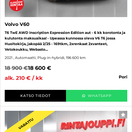
Volvo V60
T6 TwE AWD Inscription Expression Edition aut - 6 kk korotonta ja
kulutonta maksuaikaa! - Upeassa kunnossa oleva V6 T6 jossa
Huoltokirja, jakopää 2/25 - 169tkm, 2xrenkaat 2xvanteet,
Vetokoukku, Webasto...
2021
, Automaatti, Plug-in-hybridi, 196 600 km
18 900 €
18 600 €
pori
alk. 210 € / kk
KATSO TIEDOT
WHATSAPP
SUO
VARATTU