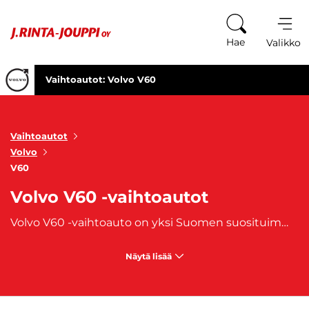
Siirry sisältöön
Hae
Valikko
Vaihtoautot: Volvo V60
Vaihtoautot
Volvo
V60
Volvo V60 -vaihtoautot
Volvo V60 -vaihtoauto on yksi Suomen suosituimmista farmariautoista. V60:stä on valmistettu vuodesta 2010 lähtien. Volvo V60 -vaihtoauto on hieman pienempi kuin isoveljensä
Näytä lisää