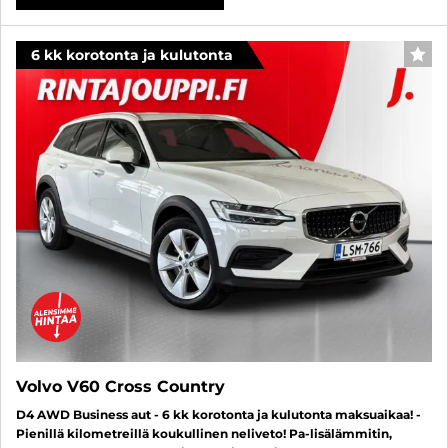
6 kk korotonta ja kulutonta
SUO
Volvo V60 Cross Country
D4 AWD Business aut - 6 kk korotonta ja kulutonta maksuaikaa! -
Pienillä kilometreillä koukullinen neliveto! Pa-lisälämmitin,