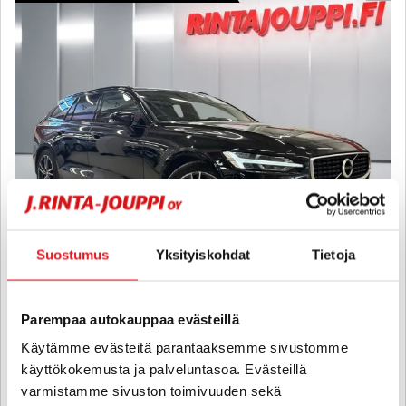
Suostumus
Yksityiskohdat
Tietoja
Volvo V60
T8 AWD R-Design aut - 6 kk korotonta ja kulutonta maksuaikaa! -
Parempaa autokauppaa evästeillä
R-Design, Huoltokirja, Webasto, Vetokoukku, Kamera, Panorama,
Käytämme evästeitä parantaaksemme sivustomme
Vakkari, Navi, Juuri huollettu ja jakopää vaihdettu!!
käyttökokemusta ja palveluntasoa. Evästeillä
2019
, Automaatti, Plug-in-hybridi, 136 000 km
varmistamme sivuston toimivuuden sekä