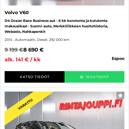
Volvo V60
D4 Ocean Race Business aut - 6 kk korotonta ja kulutonta
maksuaikaa! - Suomi-auto, Merkkiliikkeen huoltohistoria,
Webasto, Nahkapenkit
2014
, Automaatti, Diesel, 292 000 km
9 199 €
8 690 €
espoo
alk. 141 € / kk
KATSO TIEDOT
WHATSAPP
SUO
VARATTU