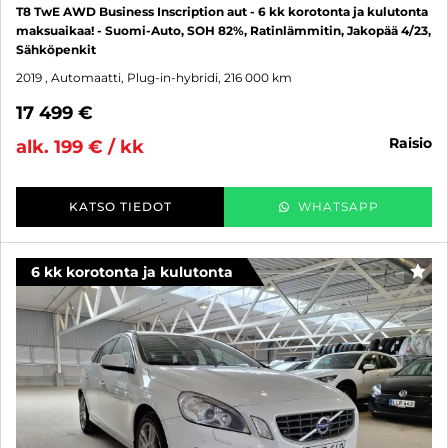
T8 TwE AWD Business Inscription aut - 6 kk korotonta ja kulutonta
maksuaikaa! - Suomi-Auto, SOH 82%, Ratinlämmitin, Jakopää 4/23,
Sähköpenkit
2019
, Automaatti, Plug-in-hybridi, 216 000 km
17 499 €
raisio
alk. 199 € / kk
KATSO TIEDOT
WHATSAPP
6 kk korotonta ja kulutonta
SUO