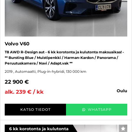
Volvo V60
T8 AWD R-Design aut - 6 kk korotonta ja kulutonta maksuaikaa! -
** Bursting Blue / Muistipenkki / Harman-Kardon / Panorama /
Peruutuskamera / Navi / Adapt.vak **
2019
, Automaatti, Plug-in-hybridi, 130 000 km
22 900 €
oulu
alk. 239 € / kk
KATSO TIEDOT
WHATSAPP
6 kk korotonta ja kulutonta
SUO