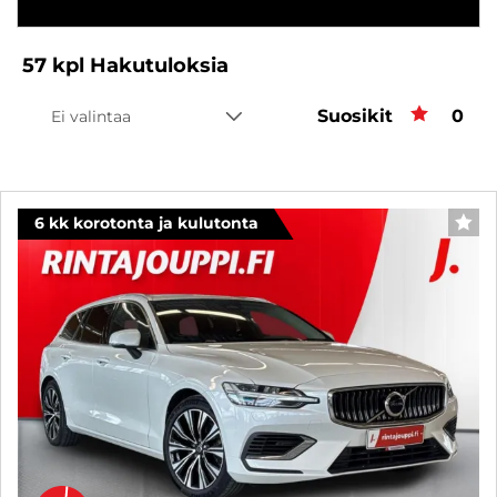
57
kpl
Hakutuloksia
Suosikit
Suos
0
Ei valintaa
6 kk korotonta ja kulutonta
SUO