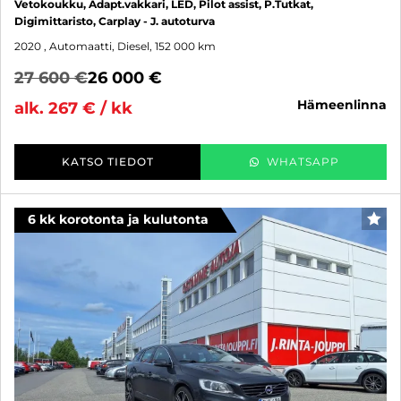
Vetokoukku, Adapt.vakkari, LED, Pilot assist, P.Tutkat,
Digimittaristo, Carplay - J. autoturva
2020
, Automaatti, Diesel, 152 000 km
27 600 €
26 000 €
hämeenlinna
alk. 267 € / kk
KATSO TIEDOT
WHATSAPP
6 kk korotonta ja kulutonta
SUO