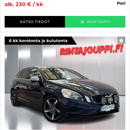
pori
alk. 230 € / kk
KATSO TIEDOT
WHATSAPP
6 kk korotonta ja kulutonta
SUO