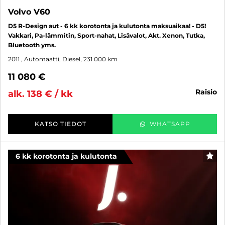
Volvo V60
D5 R-Design aut - 6 kk korotonta ja kulutonta maksuaikaa! - D5!
Vakkari, Pa-lämmitin, Sport-nahat, Lisävalot, Akt. Xenon, Tutka,
Bluetooth yms.
2011
, Automaatti, Diesel, 231 000 km
11 080 €
raisio
alk. 138 € / kk
KATSO TIEDOT
WHATSAPP
6 kk korotonta ja kulutonta
SUO