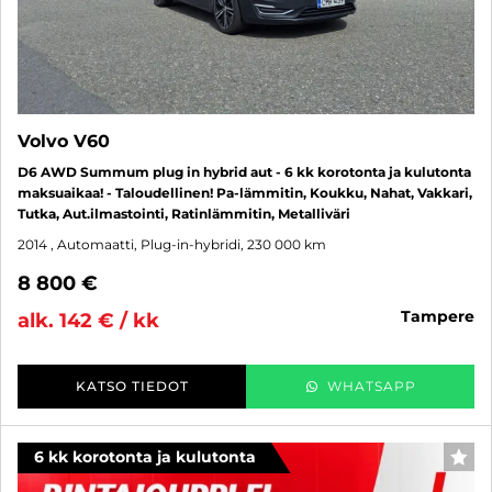
Volvo V60
D6 AWD Summum plug in hybrid aut - 6 kk korotonta ja kulutonta
maksuaikaa! - Taloudellinen! Pa-lämmitin, Koukku, Nahat, Vakkari,
Tutka, Aut.ilmastointi, Ratinlämmitin, Metalliväri
2014
, Automaatti, Plug-in-hybridi, 230 000 km
8 800 €
tampere
alk. 142 € / kk
KATSO TIEDOT
WHATSAPP
6 kk korotonta ja kulutonta
SUO