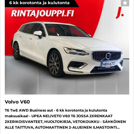
6 kk korotonta ja kulutonta
SUO
Volvo V60
T6 TwE AWD Business aut - 6 kk korotonta ja kulutonta
maksuaikaa! - UPEA NELIVETO V60 T6 JOSSA 2XRENKAAT
2XERIKOISVANTEET, HUOLTOKIRJA, VETOKOUKKU - SÄHKÖINEN
ALLE TAITTUVA, AUTOMAATTINEN 2-ALUEINEN ILMASTOINTI...