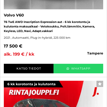
Volvo V60
T6 TwE AWD Inscription Expression aut - 6 kk korotonta ja
kulutonta maksuaikaa! - Vetokoukku, Polt.lämmitin, Kamera,
Keyless, LED, Navi, Adapt.vakkari
2021
, Automaatti, Plug-in-hybridi, 225 000 km
17 500 €
tampere
alk. 199 € / kk
KATSO TIEDOT
WHATSAPP
6 kk korotonta ja kulutonta
SUO