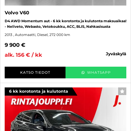
Volvo V60
D4 AWD Momentum aut - 6 kk korotonta ja kulutonta maksuaikaa!
- Neliveto, Webasto, Vetokoukku, ACC, BLIS, Nahkasisusta
2013
, Automaatti, Diesel, 272 000 km
9 900 €
jyväskylä
alk. 156 € / kk
KATSO TIEDOT
WHATSAPP
6 kk korotonta ja kulutonta
SUO