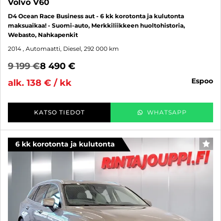
Volvo V60
D4 Ocean Race Business aut - 6 kk korotonta ja kulutonta
maksuaikaa! - Suomi-auto, Merkkiliikkeen huoltohistoria,
Webasto, Nahkapenkit
2014
, Automaatti, Diesel, 292 000 km
9 199 €
8 490 €
espoo
alk. 138 € / kk
KATSO TIEDOT
WHATSAPP
6 kk korotonta ja kulutonta
SUO