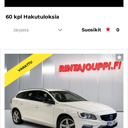
60
kpl
Hakutuloksia
Suosikit
Suos
0
Järjestä
SUO
VARATTU