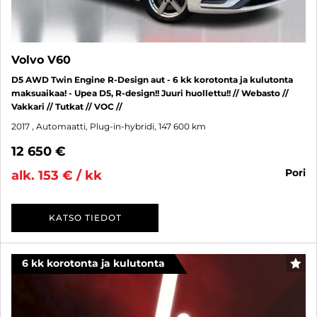
Volvo V60
D5 AWD Twin Engine R-Design aut - 6 kk korotonta ja kulutonta
maksuaikaa! - Upea D5, R-design!! Juuri huollettu!! // Webasto //
Vakkari // Tutkat // VOC //
2017
, Automaatti, Plug-in-hybridi, 147 600 km
12 650 €
pori
alk. 153 € / kk
KATSO TIEDOT
6 kk korotonta ja kulutonta
SUO