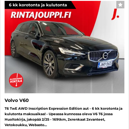
6 kk korotonta ja kulutonta
SUO
Volvo V60
T6 TwE AWD Inscription Expression Edition aut - 6 kk korotonta ja
kulutonta maksuaikaa! - Upeassa kunnossa oleva V6 T6 jossa
Huoltokirja, jakopää 2/25 - 169tkm, 2xrenkaat 2xvanteet,
Vetokoukku, Webasto...