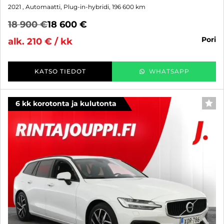
2021
, Automaatti, Plug-in-hybridi, 196 600 km
18 900 €
18 600 €
pori
alk. 210 € / kk
KATSO TIEDOT
WHATSAPP
6 kk korotonta ja kulutonta
SUO