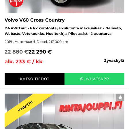
Volvo V60 Cross Country
D4 AWD aut - 6 kk korotonta ja kulutonta maksuaikaa! - Neliveto,
Webasto, Vetokoukku, Huoltokirja, Pilot assist - J. autoturva
2019
, Automaatti, Diesel, 217 000 km
22 880 €
22 290 €
jyväskylä
alk. 233 € / kk
KATSO TIEDOT
WHATSAPP
SUO
VARATTU