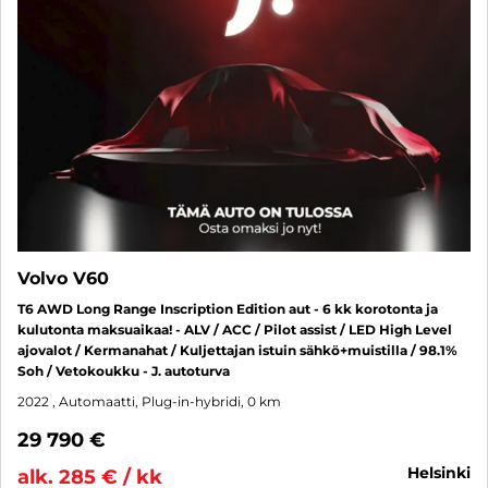
Volvo V60
T6 AWD Long Range Inscription Edition aut - 6 kk korotonta ja
kulutonta maksuaikaa! - ALV / ACC / Pilot assist / LED High Level
ajovalot / Kermanahat / Kuljettajan istuin sähkö+muistilla / 98.1%
Soh / Vetokoukku - J. autoturva
2022
, Automaatti, Plug-in-hybridi, 0 km
29 790 €
helsinki
alk. 285 € / kk