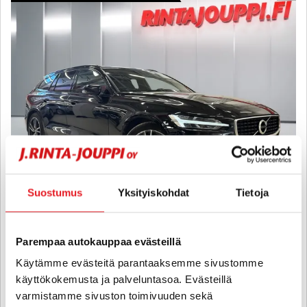
Suostumus
Yksityiskohdat
Tietoja
Volvo V60
T8 AWD R-Design aut - 6 kk korotonta ja kulutonta maksuaikaa! -
Parempaa autokauppaa evästeillä
R-Design, Huoltokirja, Webasto, Vetokoukku, Kamera, Panorama,
Käytämme evästeitä parantaaksemme sivustomme
Vakkari, Navi, Juuri huollettu ja jakopää vaihdettu!!
käyttökokemusta ja palveluntasoa. Evästeillä
2019
, Automaatti, Plug-in-hybridi, 136 000 km
varmistamme sivuston toimivuuden sekä