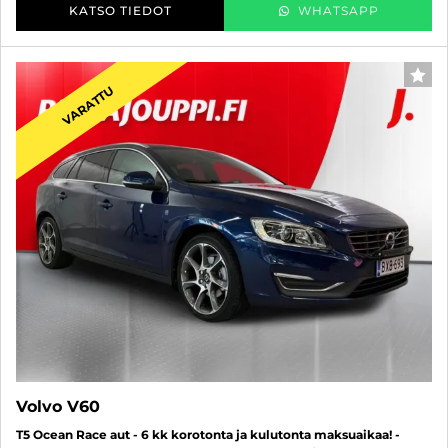
KATSO TIEDOT
WHATSAPP
SUO
VARATTU
Volvo V60
T5 Ocean Race aut - 6 kk korotonta ja kulutonta maksuaikaa! -