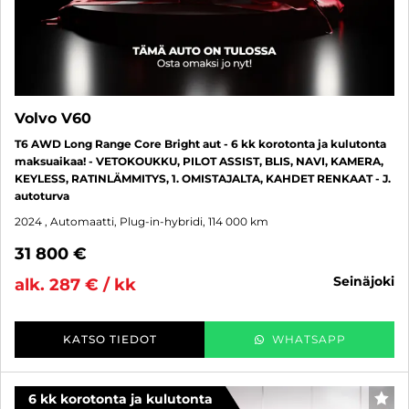
Volvo V60
T6 AWD Long Range Core Bright aut - 6 kk korotonta ja kulutonta
maksuaikaa! - VETOKOUKKU, PILOT ASSIST, BLIS, NAVI, KAMERA,
KEYLESS, RATINLÄMMITYS, 1. OMISTAJALTA, KAHDET RENKAAT - J.
autoturva
2024
, Automaatti, Plug-in-hybridi, 114 000 km
31 800 €
seinäjoki
alk. 287 € / kk
KATSO TIEDOT
WHATSAPP
6 kk korotonta ja kulutonta
SUO