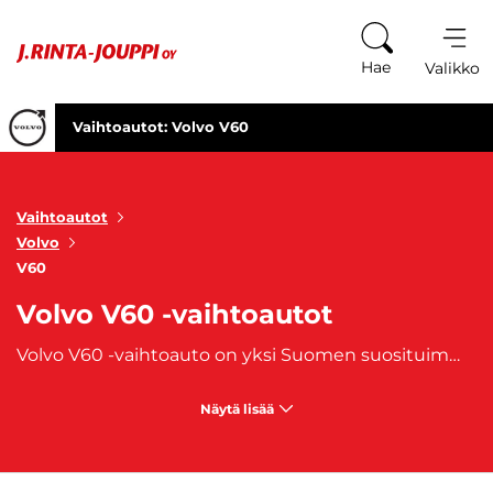
Siirry sisältöön
Hae
Valikko
Vaihtoautot: Volvo V60
Vaihtoautot
Volvo
V60
Volvo V60 -vaihtoautot
Volvo V60 -vaihtoauto on yksi Suomen suosituimmista farmariautoista. V60:stä on valmistettu vuodesta 2010 lähtien. Volvo V60 -vaihtoauto on hieman pienempi kuin isoveljensä
Näytä lisää