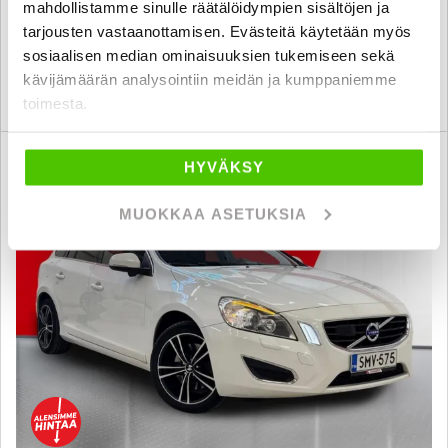
24 890 €
23 490 €
mahdollistamme sinulle räätälöidympien sisältöjen ja
tarjousten vastaanottamisen. Evästeitä käytetään myös
jyväskylä
alk. 244 € / kk
sosiaalisen median ominaisuuksien tukemiseen sekä
kävijämäärän analysointiin meidän ja kumppaniemme
KATSO TIEDOT
WHATSAPP
toimesta.
6 kk korotonta ja kulutonta
HYVÄKSY
SUO
MUOKKAA ASETUKSIA