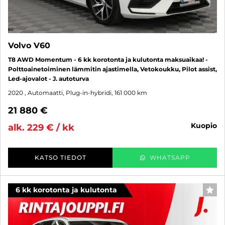
Volvo V60
T8 AWD Momentum - 6 kk korotonta ja kulutonta maksuaikaa! -
Polttoainetoiminen lämmitin ajastimella, Vetokoukku, Pilot assist,
Led-ajovalot - J. autoturva
2020
, Automaatti, Plug-in-hybridi, 161 000 km
21 880 €
kuopio
alk. 229 € / kk
KATSO TIEDOT
WHATSAPP
6 kk korotonta ja kulutonta
SUO