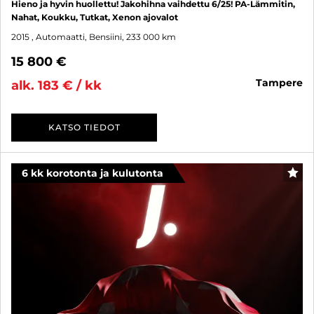
Hieno ja hyvin huollettu! Jakohihna vaihdettu 6/25! PA-Lämmitin,
Nahat, Koukku, Tutkat, Xenon ajovalot
2015
, Automaatti, Bensiini, 233 000 km
15 800 €
tampere
alk. 183 € / kk
KATSO TIEDOT
6 kk korotonta ja kulutonta
SUO