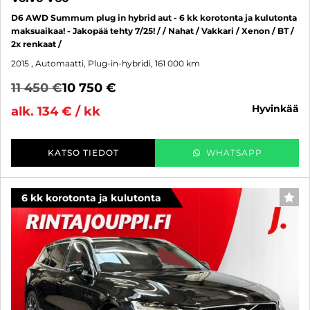
D6 AWD Summum plug in hybrid aut - 6 kk korotonta ja kulutonta
maksuaikaa! - Jakopää tehty 7/25! / / Nahat / Vakkari / Xenon / BT /
2x renkaat /
2015
, Automaatti, Plug-in-hybridi, 161 000 km
11 450 €
10 750 €
hyvinkää
alk. 134 € / kk
KATSO TIEDOT
WHATSAPP
6 kk korotonta ja kulutonta
SUO