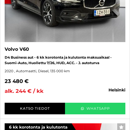
Volvo V60
D4 Business aut - 6 kk korotonta ja kulutonta maksuaikaa! -
Suomi-Auto, Huollettu 7/26, HUD, ACC. - J. autoturva
2020
, Automaatti, Diesel, 135 000 km
23 480 €
helsinki
alk. 244 € / kk
KATSO TIEDOT
WHATSAPP
6 kk korotonta ja kulutonta
SUO