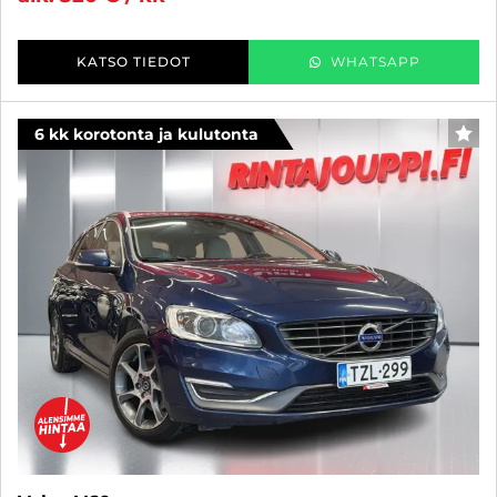
KATSO TIEDOT
WHATSAPP
6 kk korotonta ja kulutonta
SUO