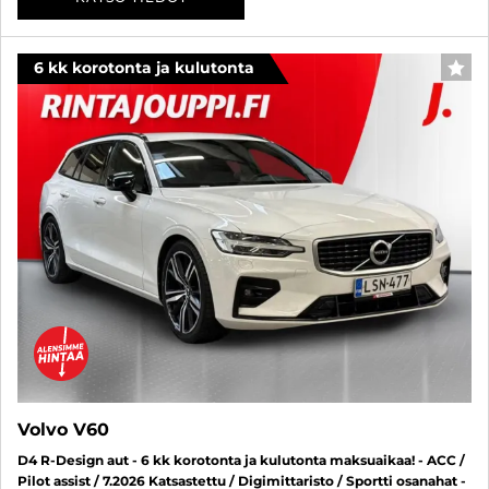
6 kk korotonta ja kulutonta
SUO
Volvo V60
D4 R-Design aut - 6 kk korotonta ja kulutonta maksuaikaa! - ACC /
Pilot assist / 7.2026 Katsastettu / Digimittaristo / Sportti osanahat -