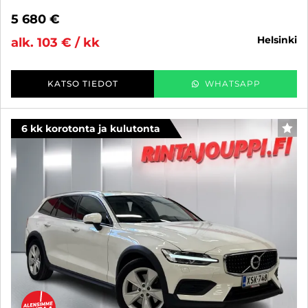
5 680 €
helsinki
alk. 103 € / kk
KATSO TIEDOT
WHATSAPP
6 kk korotonta ja kulutonta
SUO