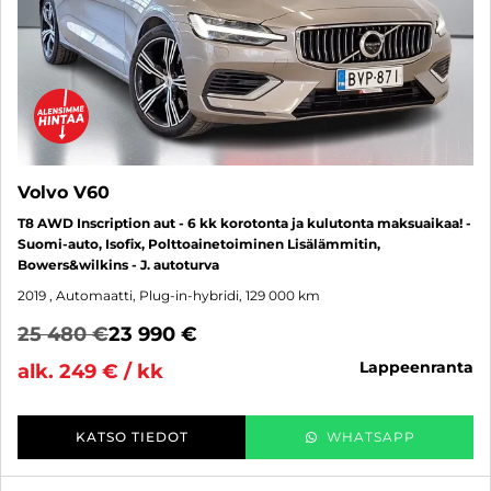
Volvo V60
T8 AWD Inscription aut - 6 kk korotonta ja kulutonta maksuaikaa! -
Suomi-auto, Isofix, Polttoainetoiminen Lisälämmitin,
Bowers&wilkins - J. autoturva
2019
, Automaatti, Plug-in-hybridi, 129 000 km
25 480 €
23 990 €
lappeenranta
alk. 249 € / kk
KATSO TIEDOT
WHATSAPP