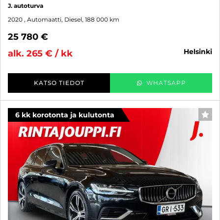
J. autoturva
2020
, Automaatti, Diesel, 188 000 km
25 780 €
helsinki
alk. 265 € / kk
KATSO TIEDOT
WHATSAPP
6 kk korotonta ja kulutonta
SUO