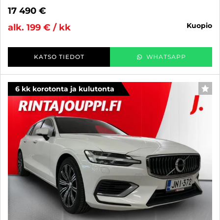
17 490 €
kuopio
alk. 199 € / kk
KATSO TIEDOT
WHATSAPP
6 kk korotonta ja kulutonta
SUO