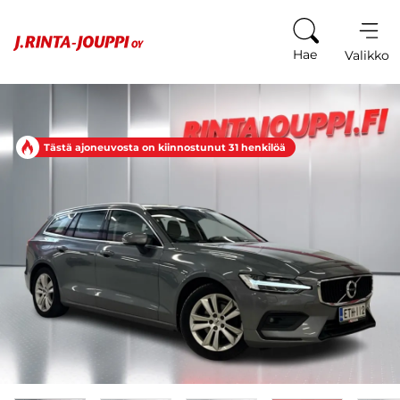
Siirry sisältöön
Hae
Valikko
Tästä ajoneuvosta on kiinnostunut 31 henkilöä