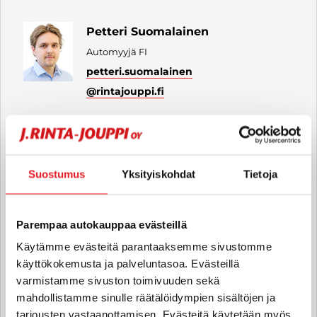
Petteri Suomalainen
Automyyjä FI
petteri.suomalainen
@rintajouppi.fi
040 711 3911
Suostumus
Yksityiskohdat
Tietoja
Jiri Sjöman
Automyyjä FI | EN
Parempaa autokauppaa evästeillä
jiri.sjoman
@rintajouppi.fi
Käytämme evästeitä parantaaksemme sivustomme
040 711 3902
käyttökokemusta ja palveluntasoa. Evästeillä
varmistamme sivuston toimivuuden sekä
mahdollistamme sinulle räätälöidympien sisältöjen ja
tarjousten vastaanottamisen. Evästeitä käytetään myös