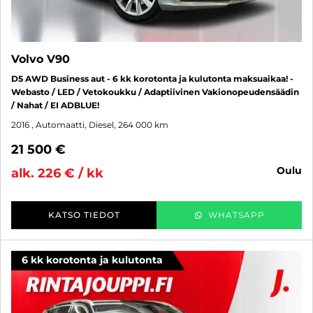
Volvo V90
D5 AWD Business aut - 6 kk korotonta ja kulutonta maksuaikaa! -
Webasto / LED / Vetokoukku / Adaptiivinen Vakionopeudensäädin
/ Nahat / EI ADBLUE!
2016
, Automaatti, Diesel, 264 000 km
21 500 €
oulu
alk. 226 € / kk
KATSO TIEDOT
WHATSAPP
6 kk korotonta ja kulutonta