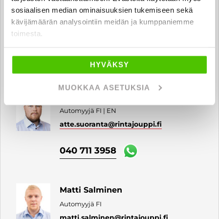
Onni Hujanen
sosiaalisen median ominaisuuksien tukemiseen sekä
Automyyjä
kävijämäärän analysointiin meidän ja kumppaniemme
onni.hujanen
@rintajouppi.fi
toimesta.
040 711 6172
HYVÄKSY
MUOKKAA ASETUKSIA
Atte Suoranta
Automyyjä FI | EN
atte.suoranta
@rintajouppi.fi
040 711 3958
Matti Salminen
Automyyjä FI
matti.salminen
@rintajouppi.fi