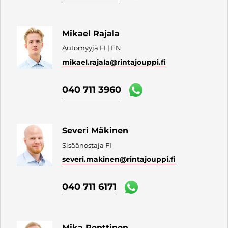
Mikael Rajala
Automyyjä FI | EN
mikael.rajala
@rintajouppi.fi
040 711 3960
Severi Mäkinen
Sisäänostaja FI
severi.makinen
@rintajouppi.fi
040 711 6171
Mika Penttinen