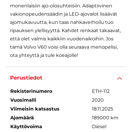
monenlaisiin ajo-olosuhteisiin. Adaptiivinen
vakionopeudensäädin ja LED-ajovalot lisäävät
ajomukavuutta, kun taas nahkaverhoilu tuo
ripauksen ylellisyyttä. Kahdet renkaat takaavat,
että olet valmis kaikkiin vuodenaikoihin. Jos
tämä Volvo V60 voisi olla seuraava menopelisi,
ota yhteyttä ja tule koeajolle!
Perustiedot
Rekisterinumero
ETH-112
Vuosimalli
2020
Viimeisin katsastus
18.11.2025
Ajomäärä
189000 km
Käyttövoima
Diesel