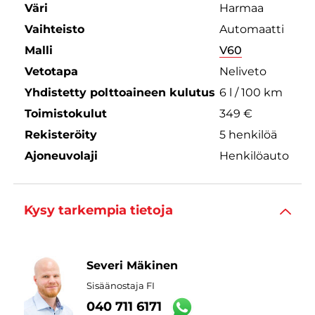
Väri
Harmaa
Vaihteisto
Automaatti
Malli
V60
Vetotapa
Neliveto
Yhdistetty polttoaineen kulutus
6 l / 100 km
Toimistokulut
349 €
Rekisteröity
5 henkilöä
Ajoneuvolaji
Henkilöauto
Kysy tarkempia tietoja
Severi Mäkinen
Sisäänostaja FI
040 711 6171