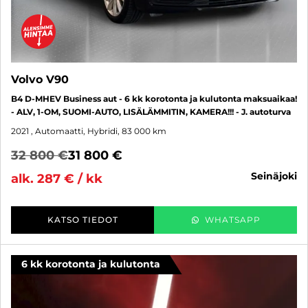
Volvo V90
B4 D-MHEV Business aut - 6 kk korotonta ja kulutonta maksuaikaa!
- ALV, 1-OM, SUOMI-AUTO, LISÄLÄMMITIN, KAMERA!!! - J. autoturva
2021
, Automaatti, Hybridi, 83 000 km
32 800 €
31 800 €
seinäjoki
alk. 287 € / kk
KATSO TIEDOT
WHATSAPP
6 kk korotonta ja kulutonta