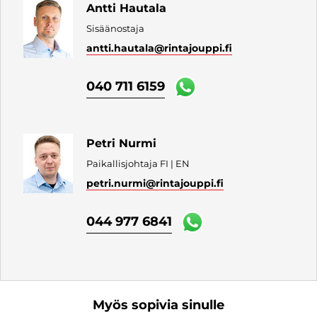
Antti Hautala
Sisäänostaja
antti.hautala
@rintajouppi.fi
040 711 6159
Petri Nurmi
Paikallisjohtaja FI | EN
petri.nurmi
@rintajouppi.fi
044 977 6841
Myös sopivia sinulle