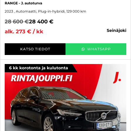
RANGE - J. autoturva
2023
, Automaatti, Plug-in-hybridi, 129 000 km
28 600 €
28 400 €
seinäjoki
alk. 273 € / kk
KATSO TIEDOT
WHATSAPP
6 kk korotonta ja kulutonta