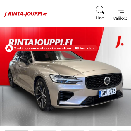
Siirry sisältöön
Hae
Valikko
Tästä ajoneuvosta on kiinnostunut 63 henkilöä