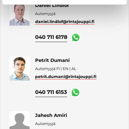
Daniel Lindlöf
Automyyjä
daniel.lindlof
@rintajouppi.fi
040 711 6178
Petrit Dumani
Automyyjä FI | EN | AL
petrit.dumani
@rintajouppi.fi
040 711 6153
Jahesh Amiri
Automyyjä