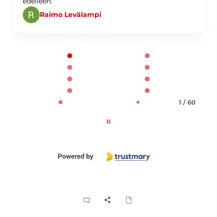
edelleen.
Raimo Levälampi
Page 1 of 60
1 / 60