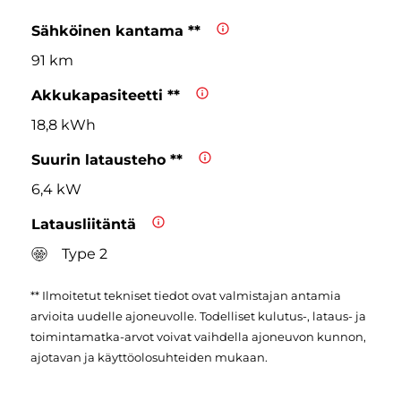
Sähköinen kantama **
91 km
Akkukapasiteetti **
18,8 kWh
Suurin latausteho **
6,4 kW
Latausliitäntä
Type 2
** Ilmoitetut tekniset tiedot ovat valmistajan antamia
arvioita uudelle ajoneuvolle. Todelliset kulutus-, lataus- ja
toimintamatka-arvot voivat vaihdella ajoneuvon kunnon,
ajotavan ja käyttöolosuhteiden mukaan.