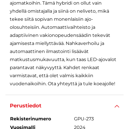
ajomatkoihin. Tämä hybridi on ollut vain
yhdellä omistajalla ja siinä on neliveto, mikä
tekee siitä sopivan monenlaisiin ajo-
olosuhteisiin. Automaattivaihteisto ja
adaptiivinen vakionopeudensäädin tekevät
ajamisesta miellyttävää. Nahkaverhoilu ja
automaattinen ilmastointi lisäävät
matkustusmukavuutta, kun taas LED-ajovalot
parantavat näkyvyyttä. Kahdet renkaat
varmistavat, että olet valmis kaikkiin
vuodenaikoihin. Ota yhteyttä ja tule koeajolle!
Perustiedot
Rekisterinumero
GPU-273
Vuosimalli
2024