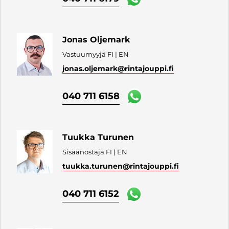
Jonas Oljemark
Vastuumyyjä FI | EN
jonas.oljemark
@rintajouppi.fi
040 711 6158
Tuukka Turunen
Sisäänostaja FI | EN
tuukka.turunen
@rintajouppi.fi
040 711 6152