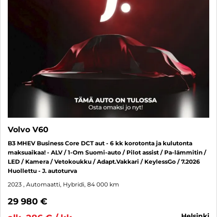
Volvo V60
B3 MHEV Business Core DCT aut - 6 kk korotonta ja kulutonta
maksuaikaa! - ALV / 1-Om Suomi-auto / Pilot assist / Pa-lämmitin /
LED / Kamera / Vetokoukku / Adapt.Vakkari / KeylessGo / 7.2026
Huollettu - J. autoturva
2023
, Automaatti, Hybridi, 84 000 km
29 980 €
helsinki