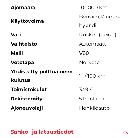
Ajomäärä
100000 km
Bensiini, Plug-in-
Käyttövoima
hybridi
Väri
Ruskea (beige)
Vaihteisto
Automaatti
Malli
V60
Vetotapa
Neliveto
Yhdistetty polttoaineen
1 l / 100 km
kulutus
Toimistokulut
349 €
Rekisteröity
5 henkilöä
Ajoneuvolaji
Henkilöauto
Sähkö- ja lataustiedot