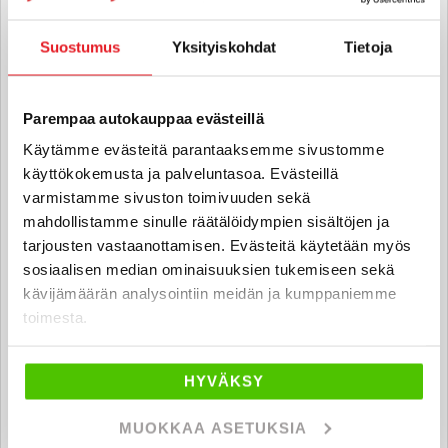
040 711 6154
Suostumus
Yksityiskohdat
Tietoja
Tiia Carlstedt
Automyyjä FI | EN
Parempaa autokauppaa evästeillä
tiia.carlstedt
@rintajouppi.fi
Käytämme evästeitä parantaaksemme sivustomme
käyttökokemusta ja palveluntasoa. Evästeillä
040 711 6156
varmistamme sivuston toimivuuden sekä
mahdollistamme sinulle räätälöidympien sisältöjen ja
tarjousten vastaanottamisen. Evästeitä käytetään myös
sosiaalisen median ominaisuuksien tukemiseen sekä
Milad Amiri
kävijämäärän analysointiin meidän ja kumppaniemme
Automyyjä
toimesta.
milad.amiri
@rintajouppi.fi
HYVÄKSY
040 711 6177
MUOKKAA ASETUKSIA