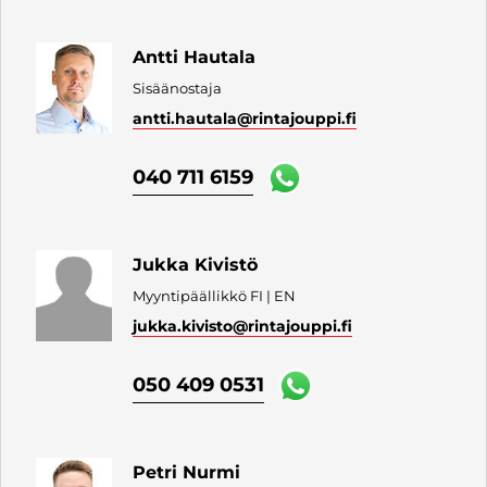
Antti Hautala
Sisäänostaja
antti.hautala
@rintajouppi.fi
040 711 6159
Jukka Kivistö
Myyntipäällikkö FI | EN
jukka.kivisto
@rintajouppi.fi
050 409 0531
Petri Nurmi