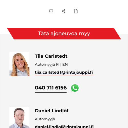
Tätä ajoneuvoa myy
Tiia Carlstedt
Automyyjä FI | EN
tiia.carlstedt
@rintajouppi.fi
040 711 6156
Daniel Lindlöf
Automyyjä
daniel.lindlof
@rintajouppi.fi