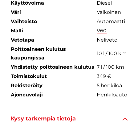
Käyttövoima
Diesel
Väri
Valkoinen
Vaihteisto
Automaatti
Malli
V60
Vetotapa
Neliveto
Polttoaineen kulutus
10 l / 100 km
kaupungissa
Yhdistetty polttoaineen kulutus
7 l / 100 km
Toimistokulut
349 €
Rekisteröity
5 henkilöä
Ajoneuvolaji
Henkilöauto
Kysy tarkempia tietoja