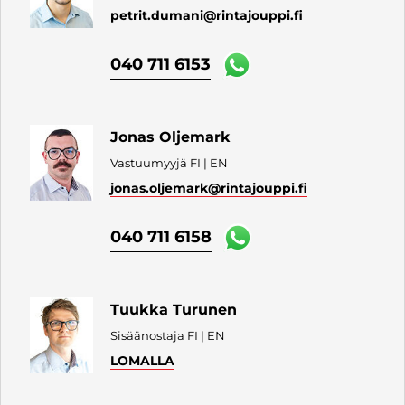
petrit.dumani
@rintajouppi.fi
040 711 6153
Jonas Oljemark
Vastuumyyjä FI | EN
jonas.oljemark
@rintajouppi.fi
040 711 6158
Tuukka Turunen
Sisäänostaja FI | EN
LOMALLA