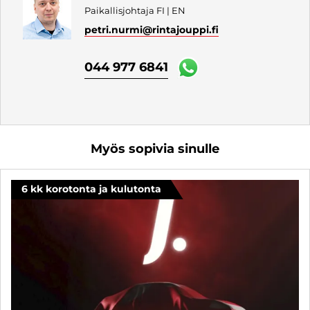
Paikallisjohtaja FI | EN
petri.nurmi
@rintajouppi.fi
044 977 6841
Myös sopivia sinulle
6 kk korotonta ja kulutonta