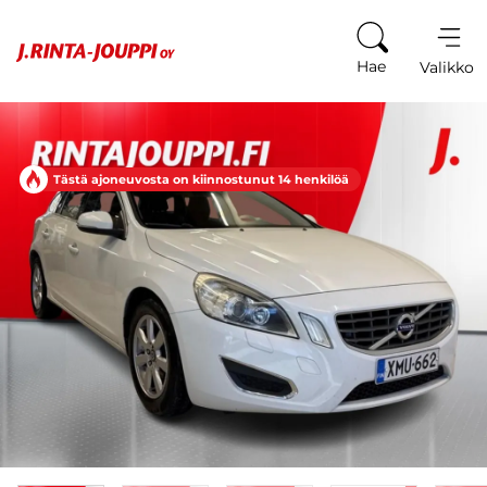
Siirry sisältöön
Hae
Valikko
Tästä ajoneuvosta on kiinnostunut 14 henkilöä