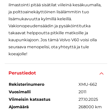
ilmastointi pitää sisätilat viileinä kesäkuumalla,
ja polttoainekäyttöinen lisälämmitin tuo
lisämukavuutta kylmillä keleillä.
Vakionopeudensäädin ja pysäköintitutka
takaavat helppoutta pitkille matkoille ja
kaupunkiajoon. Jos tämä Volvo V60 voisi olla
seuraava menopelisi, ota yhteyttä ja tule
koeajolle!
Perustiedot
Rekisterinumero
XMU-662
Vuosimalli
2011
Viimeisin katsastus
27.10.2025
Ajomäärä
268000 km