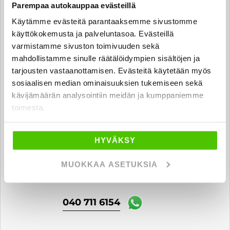
Parempaa autokauppaa evästeillä
Käytämme evästeitä parantaaksemme sivustomme
Milad Amiri
käyttökokemusta ja palveluntasoa. Evästeillä
varmistamme sivuston toimivuuden sekä
Automyyjä
mahdollistamme sinulle räätälöidympien sisältöjen ja
milad.amiri
@rintajouppi.fi
tarjousten vastaanottamisen. Evästeitä käytetään myös
sosiaalisen median ominaisuuksien tukemiseen sekä
040 711 6177
kävijämäärän analysointiin meidän ja kumppaniemme
toimesta.
Sebastian Kontuniemi
HYVÄKSY
Automyyjä FI | SV | EN
sebastian.kontuniemi
MUOKKAA ASETUKSIA
@rintajouppi.fi
040 711 6154