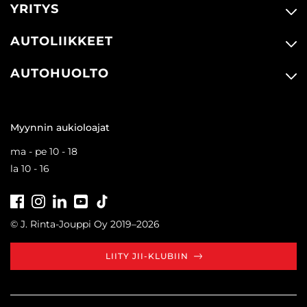
YRITYS
AUTOLIIKKEET
AUTOHUOLTO
Myynnin aukioloajat
ma - pe 10 - 18
la 10 - 16
Facebook
Instagram
LinkedIn
Youtube
Tiktok
© J. Rinta-Jouppi Oy 2019–2026
LIITY JII-KLUBIIN