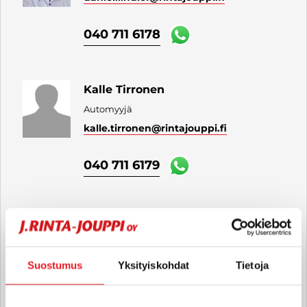
040 711 6178
Kalle Tirronen
Automyyjä
kalle.tirronen
@rintajouppi.fi
040 711 6179
Leevi Paananen
Automyyjä
leevi.paananen
@rintajouppi.fi
Suostumus
Yksityiskohdat
Tietoja
040 711 6176