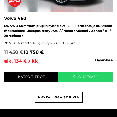
Volvo V60
D6 AWD Summum plug in hybrid aut - 6 kk korotonta ja kulutonta
maksuaikaa! - Jakopää tehty 7/25! / / Nahat / Vakkari / Xenon / BT /
2x renkaat /
2015
, Automaatti, Plug-in-hybridi, 161 000 km
11 450 €
10 750 €
hyvinkää
alk. 134 € / kk
KATSO TIEDOT
WHATSAPP
NÄYTÄ LISÄÄ SOPIVIA