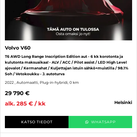
Volvo V60
T6 AWD Long Range Inscription Edition aut - 6 kk korotonta ja
kulutonta maksuaikaa! - ALV / ACC / Pilot assist / LED High Level
ajovalot / Kermanahat / Kuljettajan istuin sähkö+muistilla / 98.1%
Soh / Vetokoukku - J. autoturva
2022
, Automaatti, Plug-in-hybridi, 0 km
29 790 €
helsinki
alk. 285 € / kk
KATSO TIEDOT
WHATSAPP