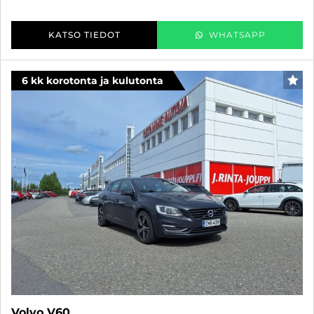
KATSO TIEDOT
WHATSAPP
6 kk korotonta ja kulutonta
SUO
Volvo V60