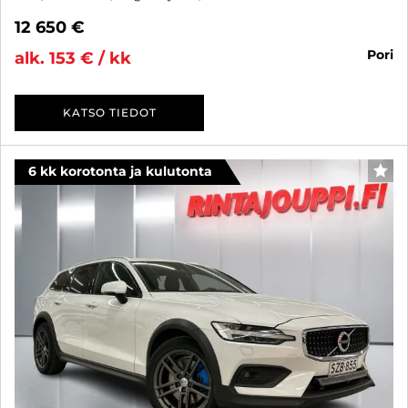
12 650 €
pori
alk. 153 € / kk
KATSO TIEDOT
6 kk korotonta ja kulutonta
SUO