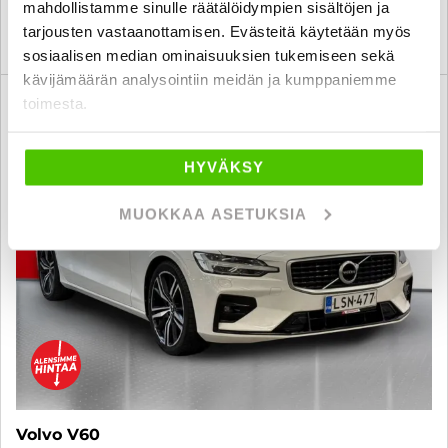
mahdollistamme sinulle räätälöidympien sisältöjen ja
tarjousten vastaanottamisen. Evästeitä käytetään myös
KATSO TIEDOT
WHATSAPP
sosiaalisen median ominaisuuksien tukemiseen sekä
kävijämäärän analysointiin meidän ja kumppaniemme
6 kk korotonta ja kulutonta
toimesta.
SUO
HYVÄKSY
MUOKKAA ASETUKSIA
Volvo V60