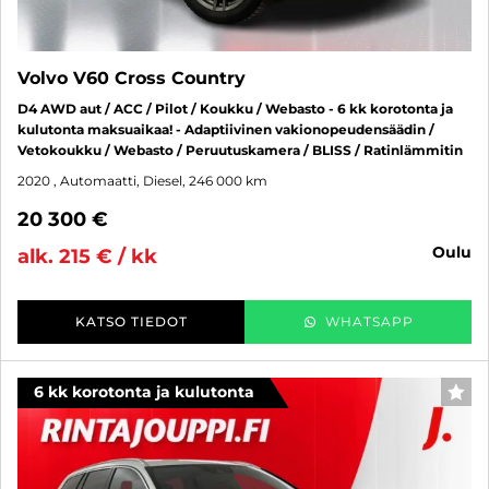
Volvo V60 Cross Country
D4 AWD aut / ACC / Pilot / Koukku / Webasto - 6 kk korotonta ja
kulutonta maksuaikaa! - Adaptiivinen vakionopeudensäädin /
Vetokoukku / Webasto / Peruutuskamera / BLISS / Ratinlämmitin
2020
, Automaatti, Diesel, 246 000 km
20 300 €
oulu
alk. 215 € / kk
KATSO TIEDOT
WHATSAPP
6 kk korotonta ja kulutonta
SUO