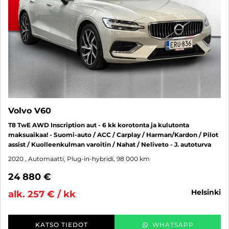
Volvo V60
T8 TwE AWD Inscription aut - 6 kk korotonta ja kulutonta
maksuaikaa! - Suomi-auto / ACC / Carplay / Harman/Kardon / Pilot
assist / Kuolleenkulman varoitin / Nahat / Neliveto - J. autoturva
2020
, Automaatti, Plug-in-hybridi, 98 000 km
24 880 €
helsinki
alk. 257 € / kk
KATSO TIEDOT
WHATSAPP