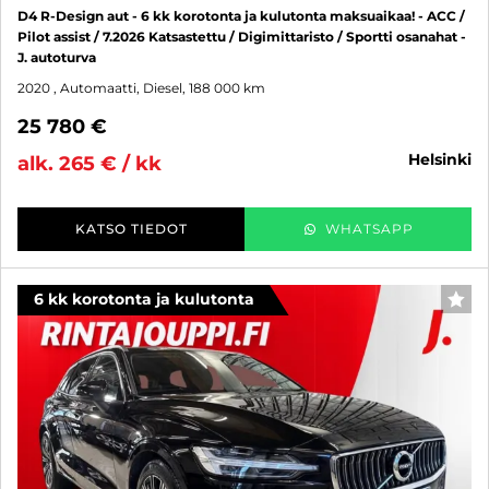
D4 R-Design aut - 6 kk korotonta ja kulutonta maksuaikaa! - ACC /
Pilot assist / 7.2026 Katsastettu / Digimittaristo / Sportti osanahat -
J. autoturva
2020
, Automaatti, Diesel, 188 000 km
25 780 €
helsinki
alk. 265 € / kk
KATSO TIEDOT
WHATSAPP
6 kk korotonta ja kulutonta
SUO