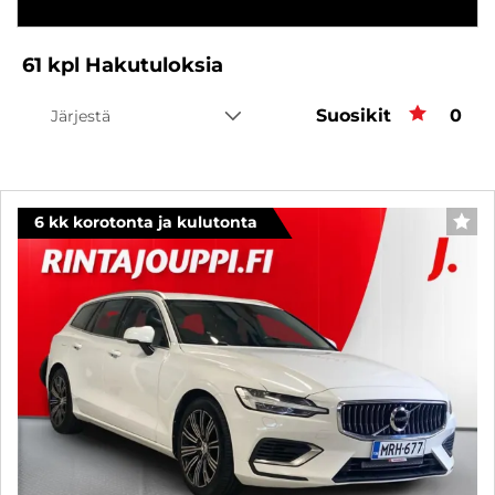
61
kpl
Hakutuloksia
Suosikit
Suos
0
Järjestä
6 kk korotonta ja kulutonta
SUO