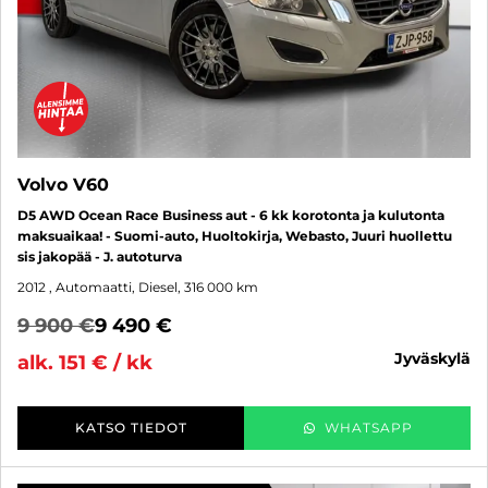
Volvo V60
D5 AWD Ocean Race Business aut - 6 kk korotonta ja kulutonta
maksuaikaa! - Suomi-auto, Huoltokirja, Webasto, Juuri huollettu
sis jakopää - J. autoturva
2012
, Automaatti, Diesel, 316 000 km
9 900 €
9 490 €
jyväskylä
alk. 151 € / kk
KATSO TIEDOT
WHATSAPP