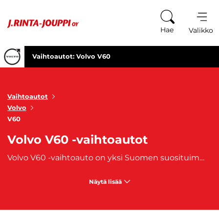
Siirry sisältöön
Hae
Valikko
Vaihtoautot: Volvo V60
Vaihtoautot
Volvo
V60
Volvo V60 -vaihtoautot
Volvo V60 -vaihtoauto on yksi Suomen suosituimmista farmariautoista. V60:stä on valmistettu vuodesta 2010 lähtien. Volvo V60 -vaihtoauto on hieman pienempi kuin isoveljensä
Näytä lisää