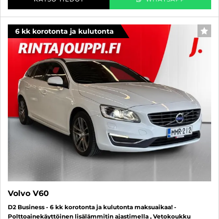
6 kk korotonta ja kulutonta
SUO
Volvo V60
D2 Business - 6 kk korotonta ja kulutonta maksuaikaa! -
Polttoainekäyttöinen lisälämmitin ajastimella , Vetokoukku