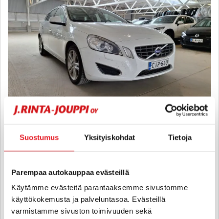
Suostumus
Yksityiskohdat
Tietoja
Volvo V60
T4 Momentum - 6 kk korotonta ja kulutonta maksuaikaa! - Juuri
huollettu, Lohkolämmitin, Peruutustutka
Parempaa autokauppaa evästeillä
2012
, Manuaali, Bensiini, 168 000 km
Käytämme evästeitä parantaaksemme sivustomme
12 880 €
käyttökokemusta ja palveluntasoa. Evästeillä
espoo
alk. 155 € / kk
varmistamme sivuston toimivuuden sekä