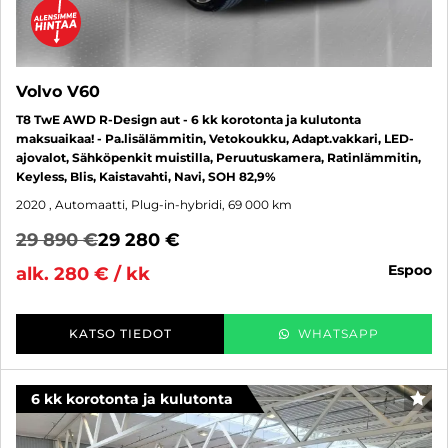
Volvo V60
T8 TwE AWD R-Design aut - 6 kk korotonta ja kulutonta
maksuaikaa! - Pa.lisälämmitin, Vetokoukku, Adapt.vakkari, LED-
ajovalot, Sähköpenkit muistilla, Peruutuskamera, Ratinlämmitin,
Keyless, Blis, Kaistavahti, Navi, SOH 82,9%
2020
, Automaatti, Plug-in-hybridi, 69 000 km
29 890 €
29 280 €
espoo
alk. 280 € / kk
KATSO TIEDOT
WHATSAPP
6 kk korotonta ja kulutonta
SUO