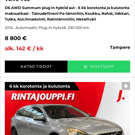
D6 AWD Summum plug in hybrid aut - 6 kk korotonta ja kulutonta
maksuaikaa! - Taloudellinen! Pa-lämmitin, Koukku, Nahat, Vakkari,
Tutka, Aut.ilmastointi, Ratinlämmitin, Metalliväri
2014
, Automaatti, Plug-in-hybridi, 230 000 km
8 800 €
tampere
alk. 142 € / kk
KATSO TIEDOT
WHATSAPP
6 kk korotonta ja kulutonta
SUO