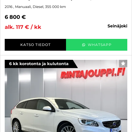
2016
, Manuaali, Diesel, 355 000 km
6 800 €
seinäjoki
alk. 117 € / kk
KATSO TIEDOT
WHATSAPP
6 kk korotonta ja kulutonta
SUO