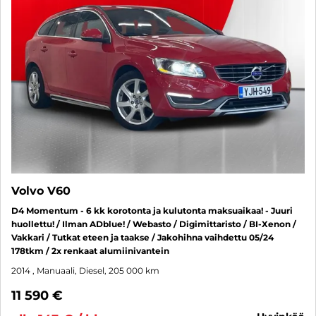
Volvo V60
D4 Momentum - 6 kk korotonta ja kulutonta maksuaikaa! - Juuri
huollettu! / Ilman ADblue! / Webasto / Digimittaristo / BI-Xenon /
Vakkari / Tutkat eteen ja taakse / Jakohihna vaihdettu 05/24
178tkm / 2x renkaat alumiinivantein
2014
, Manuaali, Diesel, 205 000 km
11 590 €