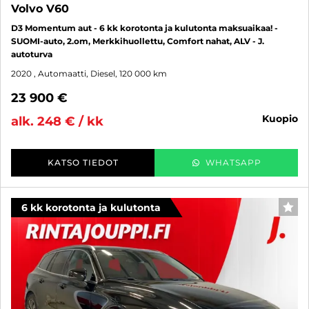
Volvo V60
D3 Momentum aut - 6 kk korotonta ja kulutonta maksuaikaa! -
SUOMI-auto, 2.om, Merkkihuollettu, Comfort nahat, ALV - J.
autoturva
2020
, Automaatti, Diesel, 120 000 km
23 900 €
kuopio
alk. 248 € / kk
KATSO TIEDOT
WHATSAPP
6 kk korotonta ja kulutonta
SUO