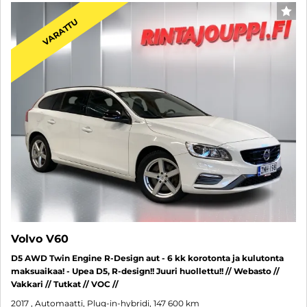
SUO
VARATTU
Volvo V60
D5 AWD Twin Engine R-Design aut - 6 kk korotonta ja kulutonta
maksuaikaa! - Upea D5, R-design!! Juuri huollettu!! // Webasto //
Vakkari // Tutkat // VOC //
2017
, Automaatti, Plug-in-hybridi, 147 600 km