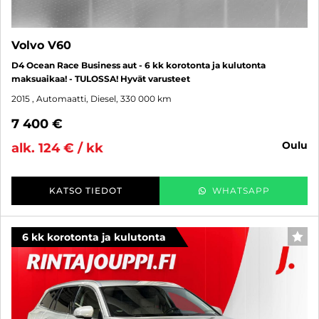
Volvo V60
D4 Ocean Race Business aut - 6 kk korotonta ja kulutonta
maksuaikaa! - TULOSSA! Hyvät varusteet
2015
, Automaatti, Diesel, 330 000 km
7 400 €
oulu
alk. 124 € / kk
KATSO TIEDOT
WHATSAPP
6 kk korotonta ja kulutonta
SUO