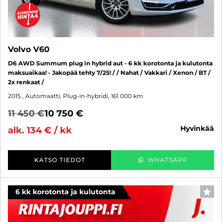
Volvo V60
D6 AWD Summum plug in hybrid aut - 6 kk korotonta ja kulutonta
maksuaikaa! - Jakopää tehty 7/25! / / Nahat / Vakkari / Xenon / BT /
2x renkaat /
2015
, Automaatti, Plug-in-hybridi, 161 000 km
11 450 €
10 750 €
hyvinkää
alk. 134 € / kk
KATSO TIEDOT
WHATSAPP
6 kk korotonta ja kulutonta
SUO