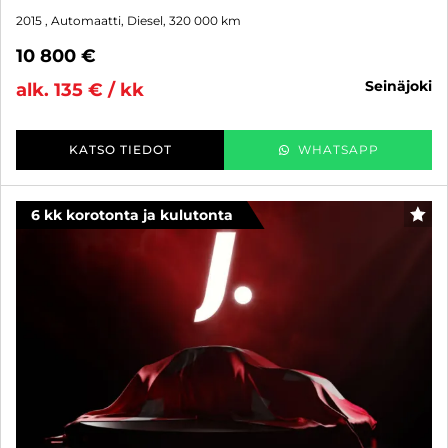
2015
, Automaatti, Diesel, 320 000 km
10 800 €
seinäjoki
alk. 135 € / kk
KATSO TIEDOT
WHATSAPP
6 kk korotonta ja kulutonta
SUO