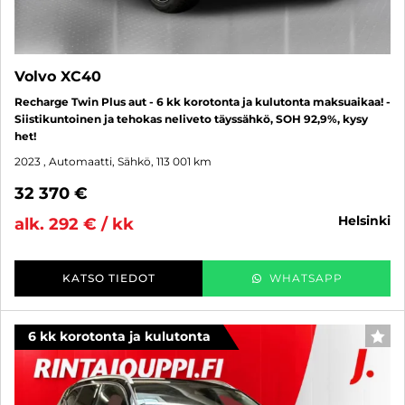
Volvo XC40
Recharge Twin Plus aut - 6 kk korotonta ja kulutonta maksuaikaa! -
Siistikuntoinen ja tehokas neliveto täyssähkö, SOH 92,9%, kysy
het!
2023
, Automaatti, Sähkö, 113 001 km
32 370 €
helsinki
alk. 292 € / kk
KATSO TIEDOT
WHATSAPP
6 kk korotonta ja kulutonta
SUO