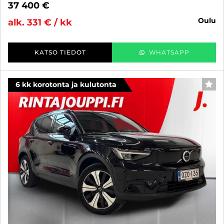
37 400 €
oulu
alk. 331 € / kk
KATSO TIEDOT
WHATSAPP
6 kk korotonta ja kulutonta
SUO