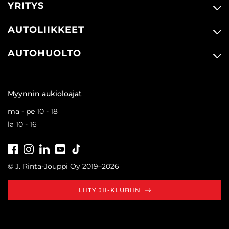
YRITYS
AUTOLIIKKEET
AUTOHUOLTO
Myynnin aukioloajat
ma - pe 10 - 18
la 10 - 16
Facebook
Instagram
LinkedIn
Youtube
Tiktok
© J. Rinta-Jouppi Oy 2019–2026
LIITY JII-KLUBIIN