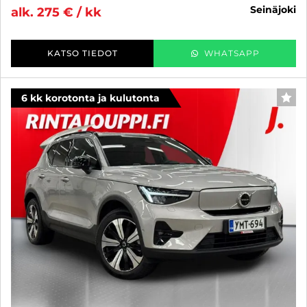
seinäjoki
alk. 275 € / kk
KATSO TIEDOT
WHATSAPP
6 kk korotonta ja kulutonta
SUO