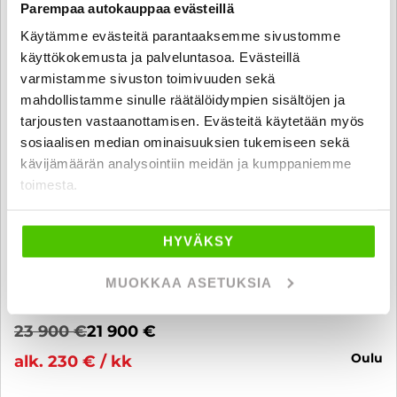
Parempaa autokauppaa evästeillä
Käytämme evästeitä parantaaksemme sivustomme
käyttökokemusta ja palveluntasoa. Evästeillä
varmistamme sivuston toimivuuden sekä
mahdollistamme sinulle räätälöidympien sisältöjen ja
tarjousten vastaanottamisen. Evästeitä käytetään myös
sosiaalisen median ominaisuuksien tukemiseen sekä
kävijämäärän analysointiin meidän ja kumppaniemme
toimesta.
Volvo XC40
HYVÄKSY
D3 Business Inscription aut - 6 kk korotonta ja kulutonta
maksuaikaa! - Merkkihuollettu Suomi-auto! / Pilot assist / LED /
VOC / Panoraama / Nahat
MUOKKAA ASETUKSIA
2019
, Automaatti, Diesel, 176 500 km
23 900 €
21 900 €
oulu
alk. 230 € / kk