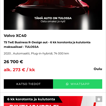
Volvo XC40
T5 TwE Business R-Design aut - 6 kk korotonta ja kulutonta
maksuaikaa! - TULOSSA
2020
, Automaatti, Plug-in-hybridi, 74 000 km
26 700 €
oulu
alk. 273 € / kk
KATSO TIEDOT
WHATSAPP
6 kk korotonta ja kulutonta
SUO