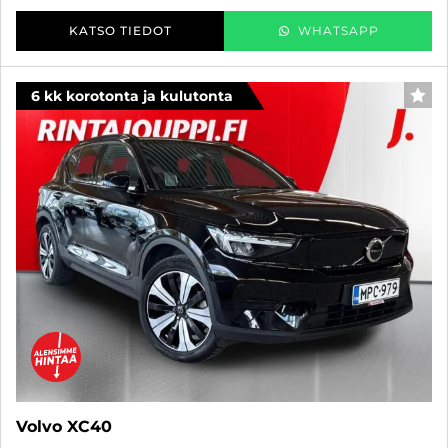
KATSO TIEDOT
WHATSAPP
6 kk korotonta ja kulutonta
SUO
Volvo XC40