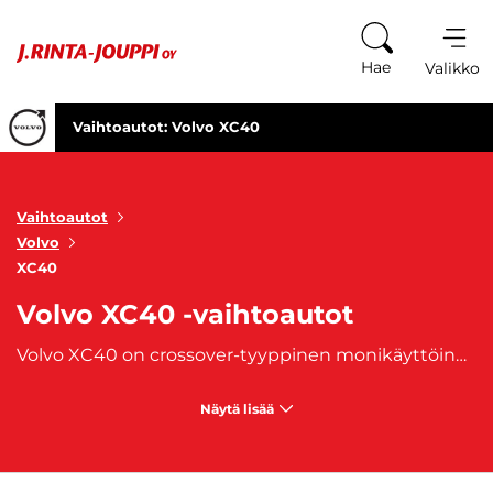
Siirry sisältöön
Hae
Valikko
Vaihtoautot: Volvo XC40
Vaihtoautot
Volvo
XC40
Volvo XC40 -vaihtoautot
Volvo XC40 on crossover-tyyppinen monikäyttöinen automalli, jota on valmistettu vuodesta 2017 lähtien. Tämä premium-auto tunnetaan näyttävästä ja kestävästä suunnittelustaan. Mallin töyssöhköinen Volvo XC40 Recharge tarjoaa taloudellisen ja ympäristöystävällisemmän vaihtoehdon. XC40-mallin lisäksi Volvon XC-malliperheeseen kuuluvat
Näytä lisää