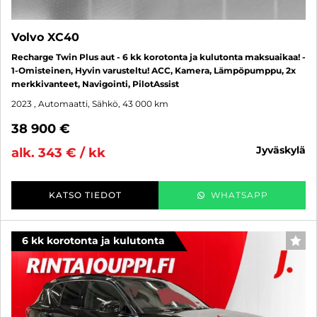
Volvo XC40
Recharge Twin Plus aut - 6 kk korotonta ja kulutonta maksuaikaa! -
1-Omisteinen, Hyvin varusteltu! ACC, Kamera, Lämpöpumppu, 2x
merkkivanteet, Navigointi, PilotAssist
2023
, Automaatti, Sähkö, 43 000 km
38 900 €
jyväskylä
alk. 343 € / kk
KATSO TIEDOT
WHATSAPP
6 kk korotonta ja kulutonta
SUO