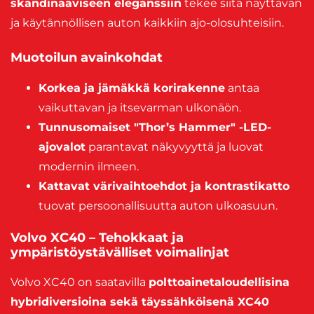
skandinaaviseen eleganssiin
tekee siitä näyttävän
ja käytännöllisen auton kaikkiin ajo-olosuhteisiin.
Muotoilun avainkohdat
Korkea ja jämäkkä korirakenne
antaa
vaikuttavan ja itsevarman ulkonäön.
Tunnusomaiset "Thor’s Hammer" -LED-
ajovalot
parantavat näkyvyyttä ja luovat
modernin ilmeen.
Kattavat värivaihtoehdot ja kontrastikatto
tuovat persoonallisuutta auton ulkoasuun.
Volvo XC40 – Tehokkaat ja
ympäristöystävälliset voimalinjat
Volvo XC40 on saatavilla
polttoainetaloudellisina
hybridiversioina sekä täyssähköisenä XC40