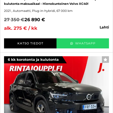
kulutonta maksuaikaa! - Hienokuntoinen Volvo XC40!
2021
, Automaatti, Plug-in-hybridi, 67 000 km
27 350 €
26 890 €
lahti
alk. 275 € / kk
KATSO TIEDOT
WHATSAPP
6 kk korotonta ja kulutonta
SUO