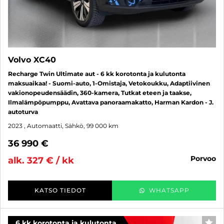
Volvo XC40
Recharge Twin Ultimate aut - 6 kk korotonta ja kulutonta
maksuaikaa! - Suomi-auto, 1-Omistaja, Vetokoukku, Adaptiivinen
vakionopeudensäädin, 360-kamera, Tutkat eteen ja taakse,
Ilmalämpöpumppu, Avattava panoraamakatto, Harman Kardon - J.
autoturva
2023
, Automaatti, Sähkö, 99 000 km
36 990 €
porvoo
alk. 327 € / kk
KATSO TIEDOT
WHATSAPP
6 kk korotonta ja kulutonta