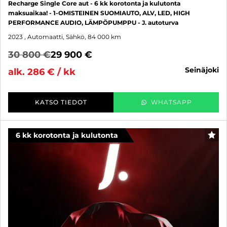
Recharge Single Core aut - 6 kk korotonta ja kulutonta
maksuaikaa! - 1-OMISTEINEN SUOMIAUTO, ALV, LED, HIGH
PERFORMANCE AUDIO, LÄMPÖPUMPPU - J. autoturva
2023
, Automaatti, Sähkö, 84 000 km
30 800 €
29 900 €
seinäjoki
alk. 286 € / kk
KATSO TIEDOT
WHATSAPP
6 kk korotonta ja kulutonta
SUO