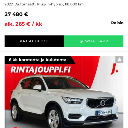
2022
, Automaatti, Plug-in-hybridi, 118 000 km
27 480 €
raisio
alk. 265 € / kk
KATSO TIEDOT
WHATSAPP
6 kk korotonta ja kulutonta
SUO