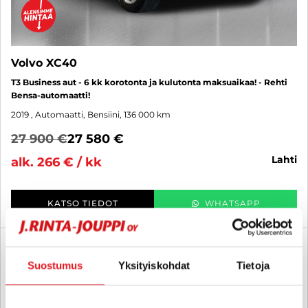
Volvo XC40
T3 Business aut - 6 kk korotonta ja kulutonta maksuaikaa! - Rehti
Bensa-automaatti!
2019
, Automaatti, Bensiini, 136 000 km
27 900 €
27 580 €
lahti
alk. 266 € / kk
KATSO TIEDOT
WHATSAPP
6 kk korotonta ja kulutonta
SUO
Suostumus
Yksityiskohdat
Tietoja