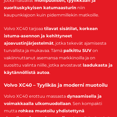
jotka haluavat
monipuolisen, tyylikkään ja
suorituskykyisen katumaasturin
niin
kaupunkiajoon kuin pidemmillekin matkoille.
Volvo XC40 tarjoaa
tilavat sisätilat, korkean
istuma-asennon ja kehittyneet
ajoavustinjärjestelmät
, jotka tekevät ajamisesta
turvallista ja mukavaa. Tämä
palkittu SUV
on
vakiinnuttanut asemansa markkinoilla ja on
suosittu valinta niille, jotka arvostavat
laadukasta ja
käytännöllistä autoa
.
Volvo XC40 – Tyylikäs ja moderni muotoilu
Volvo XC40 erottuu massasta
dynaamisella ja
voimakkaalla ulkomuodollaan
. Sen kompakti
mutta
rohkea muotoilu yhdistettynä