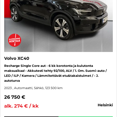
Volvo XC40
Recharge Single Core aut - 6 kk korotonta ja kulutonta
maksuaikaa! - Akkutesti tehty 92/100, ALV / 1. Om. Suomi-auto /
LED / ILP / Kamera / Lämmitettävät etu&takaistuimet / - J.
autoturva
2023
, Automaatti, Sähkö, 123 500 km
26 750 €
helsinki
alk. 274 € / kk