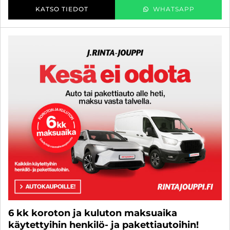
KATSO TIEDOT
WHATSAPP
6 kk koroton ja kuluton maksuaika
käytettyihin henkilö- ja pakettiautoihin!