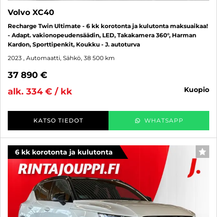
Volvo XC40
Recharge Twin Ultimate - 6 kk korotonta ja kulutonta maksuaikaa!
- Adapt. vakionopeudensäädin, LED, Takakamera 360°, Harman
Kardon, Sporttipenkit, Koukku - J. autoturva
2023
, Automaatti, Sähkö, 38 500 km
37 890 €
kuopio
alk. 334 € / kk
KATSO TIEDOT
WHATSAPP
6 kk korotonta ja kulutonta
SUO