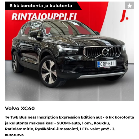
6 kk korotonta ja kulutonta
SUO
Volvo XC40
T4 TwE Business Inscription Expression Edition aut - 6 kk korotonta
ja kulutonta maksuaikaa! - SUOMI-auto, 1 om., Koukku,
Ratinlämmitin, Pysäköinti-ilmastointi, LED- valot ym!! - J.
autoturva