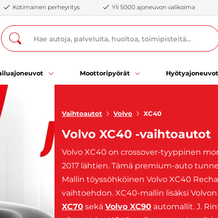
Kotimainen perheyritys
Yli 5000 ajoneuvon valikoima
iluajoneuvot
Moottoripyörät
Hyötyajoneuvo
Vaihtoautot
Volvo
XC40
Volvo XC40 -vaihtoautot
Volvo XC40 on crossover-tyyppinen moni
2017 lähtien. Tämä premium-auto tunnet
Mallin töyssöhköinen Volvo XC40 Rechar
vaihtoehdon. XC40-mallin lisäksi Volv
XC70
sekä
Volvo XC90
automallit. J. Ri