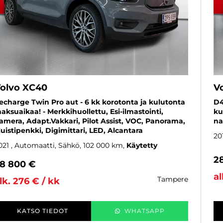
olvo XC40
V
echarge Twin Pro aut - 6 kk korotonta ja kulutonta
D4
aksuaikaa! - Merkkihuollettu, Esi-ilmastointi,
ku
amera, Adapt.Vakkari, Pilot Assist, VOC, Panorama,
na
uistipenkki, Digimittari, LED, Alcantara
20
021
, Automaatti, Sähkö, 102 000 km
Käytetty
2
8 800 €
al
tampere
lk. 276 € / kk
KATSO TIEDOT
WHATSAPP