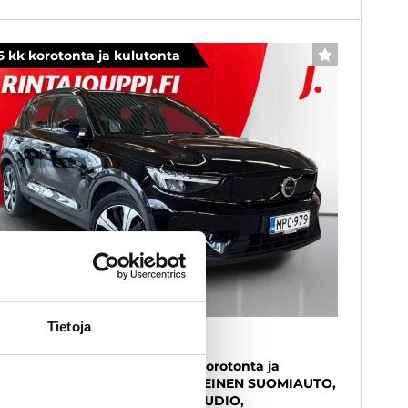
6 kk korotonta ja kulutonta
SUOSIKKI
Tietoja
olvo XC40
charge Single Core aut - 6 kk korotonta ja
lutonta maksuaikaa! - 1-OMISTEINEN SUOMIAUTO,
V, LED, HIGH PERFORMANCE AUDIO,