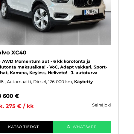
olvo XC40
 AWD Momentum aut - 6 kk korotonta ja
lutonta maksuaikaa! - VoC, Adapt vakkari, Sport-
hat, Kamera, Keyless, Neliveto! - J. autoturva
18
, Automaatti, Diesel, 126 000 km
Käytetty
8 600 €
seinäjoki
k. 275 € / kk
KATSO TIEDOT
WHATSAPP