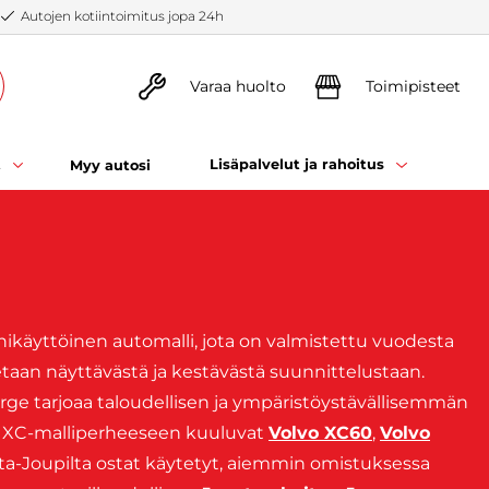
Autojen kotiintoimitus jopa 24h
Varaa huolto
Toimipisteet
t
Lisäpalvelut ja rahoitus
Myy autosi
käyttöinen automalli, jota on valmistettu vuodesta
aan näyttävästä ja kestävästä suunnittelustaan.
ge tarjoaa taloudellisen ja ympäristöystävällisemmän
on XC-malliperheeseen kuuluvat
Volvo XC60
,
Volvo
nta-Joupilta ostat käytetyt, aiemmin omistuksessa