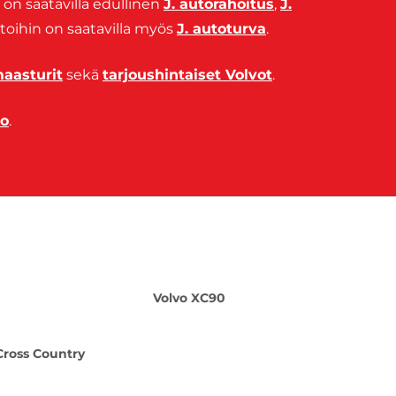
 on saatavilla edullinen
J. autorahoitus
,
J.
utoihin on saatavilla myös
J. autoturva
.
aasturit
sekä
tarjoushintaiset Volvot
.
to
.
Volvo XC90
Cross Country
0