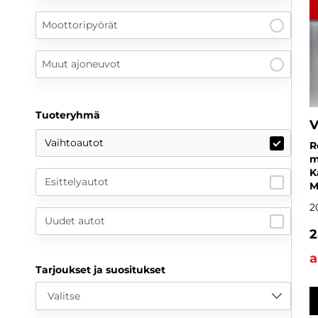
Moottoripyörät
Muut ajoneuvot
Tuoteryhmä
V
Vaihtoautot
R
m
K
Esittelyautot
M
2
Uudet autot
2
a
Tarjoukset ja suositukset
Valitse