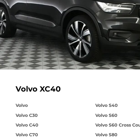
Volvo XC40
Volvo
Volvo S40
Volvo C30
Volvo S60
Volvo C40
Volvo S60 Cross Co
Volvo C70
Volvo S80