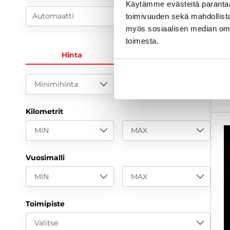
Käytämme evästeitä paranta
2
Automaatti
toimivuuden sekä mahdollista
myös sosiaalisen median om
2
toimesta.
a
Hinta
KK-erä
Minimihinta
Maksimihinta
Kilometrit
MIN
MAX
Vuosimalli
MIN
MAX
Toimipiste
Valitse