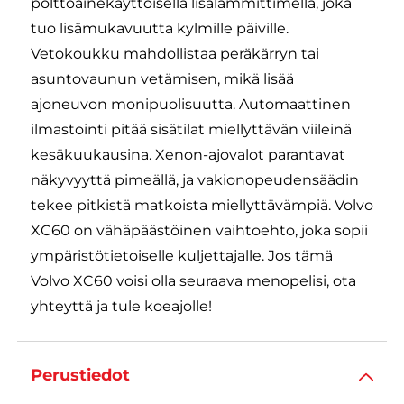
polttoainekäyttöisellä lisälämmittimellä, joka
tuo lisämukavuutta kylmille päiville.
Vetokoukku mahdollistaa peräkärryn tai
asuntovaunun vetämisen, mikä lisää
ajoneuvon monipuolisuutta. Automaattinen
ilmastointi pitää sisätilat miellyttävän viileinä
kesäkuukausina. Xenon-ajovalot parantavat
näkyvyyttä pimeällä, ja vakionopeudensäädin
tekee pitkistä matkoista miellyttävämpiä. Volvo
XC60 on vähäpäästöinen vaihtoehto, joka sopii
ympäristötietoiselle kuljettajalle. Jos tämä
Volvo XC60 voisi olla seuraava menopelisi, ota
yhteyttä ja tule koeajolle!
Perustiedot