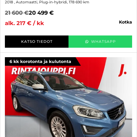
2018
, Automaatti, Plug-in-hybridi, 178 690 km
21 600 €
20 499 €
kotka
alk. 217 € / kk
KATSO TIEDOT
WHATSAPP
6 kk korotonta ja kulutonta