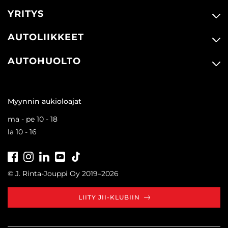
YRITYS
AUTOLIIKKEET
AUTOHUOLTO
Myynnin aukioloajat
ma - pe 10 - 18
la 10 - 16
Facebook
Instagram
LinkedIn
Youtube
Tiktok
© J. Rinta-Jouppi Oy 2019–2026
LIITY JII-KLUBIIN