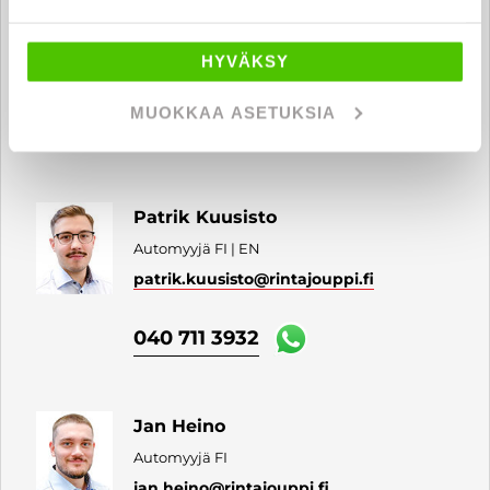
Pauliina Erkintalo
Automyyjä FI
HYVÄKSY
pauliina.erkintalo
@rintajouppi.fi
MUOKKAA ASETUKSIA
040 711 3922
Patrik Kuusisto
Automyyjä FI | EN
patrik.kuusisto
@rintajouppi.fi
040 711 3932
Jan Heino
Automyyjä FI
jan.heino
@rintajouppi.fi