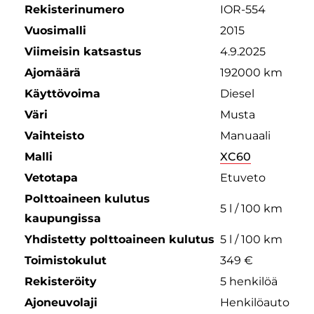
Rekisterinumero
IOR-554
Vuosimalli
2015
Viimeisin katsastus
4.9.2025
Ajomäärä
192000 km
Käyttövoima
Diesel
Väri
Musta
Vaihteisto
Manuaali
Malli
XC60
Vetotapa
Etuveto
Polttoaineen kulutus
5 l / 100 km
kaupungissa
Yhdistetty polttoaineen kulutus
5 l / 100 km
Toimistokulut
349 €
Rekisteröity
5 henkilöä
Ajoneuvolaji
Henkilöauto