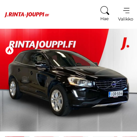
Siirry sisältöön
Hae
Valikko
Tästä ajoneuvosta on kiinnostunut 10 henkilöä