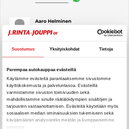
Aaro Helminen
Hyötyajoneuvomyyjä FI
aaro.helminen
@rintajouppi.fi
Suostumus
Yksityiskohdat
Tietoja
040 711 4020
Parempaa autokauppaa evästeillä
Jere Markkanen
Käytämme evästeitä parantaaksemme sivustomme
Automyyjä FI
käyttökokemusta ja palveluntasoa. Evästeillä
varmistamme sivuston toimivuuden sekä
jere.markkanen
@rintajouppi.fi
mahdollistamme sinulle räätälöidympien sisältöjen ja
tarjousten vastaanottamisen. Evästeitä käytetään myös
040 711 3920
sosiaalisen median ominaisuuksien tukemiseen sekä
kävijämäärän analysointiin meidän ja kumppaniemme
toimesta.