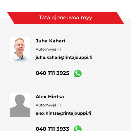
Tätä ajoneuvoa myy
Juha Kahari
Automyyjä FI
juha.kahari
@rintajouppi.fi
040 711 3925
Alex Hintsa
Automyyjä FI
alex.hintsa
@rintajouppi.fi
040 711 3933