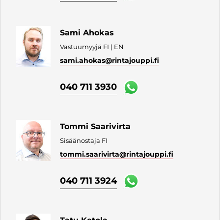
Sami Ahokas
Vastuumyyjä FI | EN
sami.ahokas
@rintajouppi.fi
040 711 3930
Tommi Saarivirta
Sisäänostaja FI
tommi.saarivirta
@rintajouppi.fi
040 711 3924