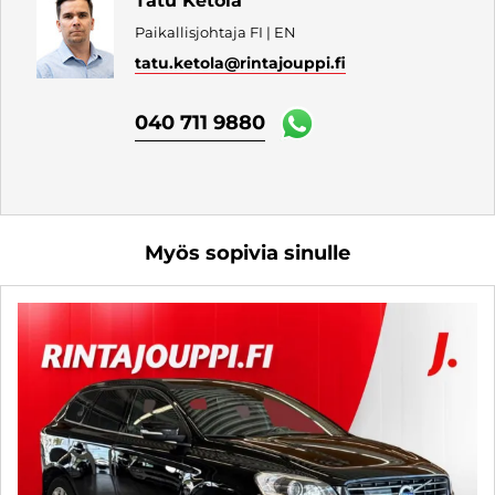
Tatu Ketola
Paikallisjohtaja FI | EN
tatu.ketola
@rintajouppi.fi
040 711 9880
Myös sopivia sinulle