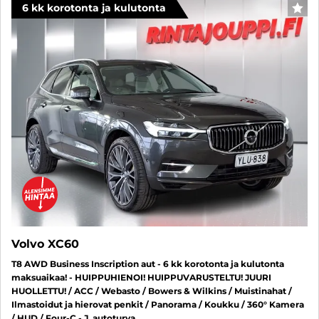
6 kk korotonta ja kulutonta
SUO
Volvo XC60
T8 AWD Business Inscription aut - 6 kk korotonta ja kulutonta
maksuaikaa! - HUIPPUHIENOI! HUIPPUVARUSTELTU! JUURI
HUOLLETTU! / ACC / Webasto / Bowers & Wilkins / Muistinahat /
Ilmastoidut ja hierovat penkit / Panorama / Koukku / 360° Kamera
/ HUD / Four-C - J. autoturva