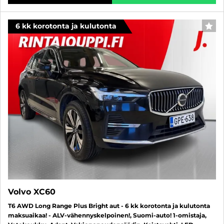
6 kk korotonta ja kulutonta
SUO
Volvo XC60
T6 AWD Long Range Plus Bright aut - 6 kk korotonta ja kulutonta
maksuaikaa! - ALV-vähennyskelpoinen!, Suomi-auto! 1-omistaja,