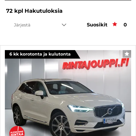
72
kpl
Hakutuloksia
Suosikit
Suos
0
Järjestä
6 kk korotonta ja kulutonta
SUO