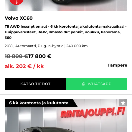
Volvo XC60
T8 AWD Inscription aut - 6 kk korotonta ja kulutonta maksuaikaa! -
Huippuvarusteet, B&W, Ilmastoidut penkit, Koukku, Panorama,
360
2018
, Automaatti, Plug-in-hybridi, 240 000 km
18 800 €
17 800 €
tampere
alk. 202 € / kk
KATSO TIEDOT
WHATSAPP
6 kk korotonta ja kulutonta
SUO