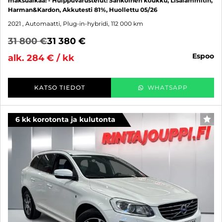
maksuaikaa! - Huippuvarustelut! Sähköinen koukku, Lisälämmitin,
Harman&Kardon, Akkutesti 81%, Huollettu 05/26
2021
, Automaatti, Plug-in-hybridi, 112 000 km
31 800 €
31 380 €
espoo
alk. 284 € / kk
KATSO TIEDOT
WHATSAPP
6 kk korotonta ja kulutonta
SUO