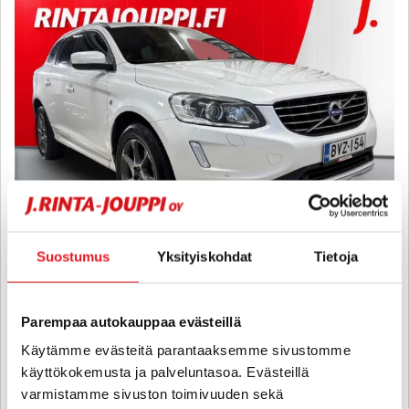
Suostumus
Yksityiskohdat
Tietoja
Volvo XC60
D5 AWD Ocean Race aut - 6 kk korotonta ja kulutonta maksuaikaa!
Parempaa autokauppaa evästeillä
- Vetokoukku, Webasto, Jakohihna 9/24, Nahkaverhoilu, Xenon
Käytämme evästeitä parantaaksemme sivustomme
Ajovalot, Navigointi, Sähkökontti, Vakkari, Bluetooth, Etu+Taka
Tutkat, 2x Renkaat
käyttökokemusta ja palveluntasoa. Evästeillä
2015
, Automaatti, Diesel, 278 000 km
varmistamme sivuston toimivuuden sekä