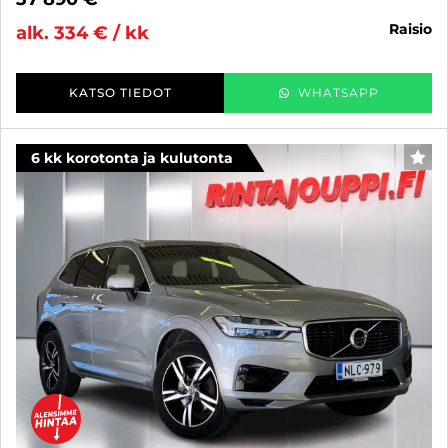
raisio
alk. 334 € / kk
KATSO TIEDOT
WHATSAPP
6 kk korotonta ja kulutonta
SUO