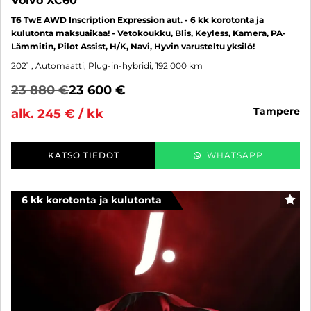
Volvo XC60
T6 TwE AWD Inscription Expression aut. - 6 kk korotonta ja
kulutonta maksuaikaa! - Vetokoukku, Blis, Keyless, Kamera, PA-
Lämmitin, Pilot Assist, H/K, Navi, Hyvin varusteltu yksilö!
2021
, Automaatti, Plug-in-hybridi, 192 000 km
23 880 €
23 600 €
tampere
alk. 245 € / kk
KATSO TIEDOT
WHATSAPP
6 kk korotonta ja kulutonta
SUO