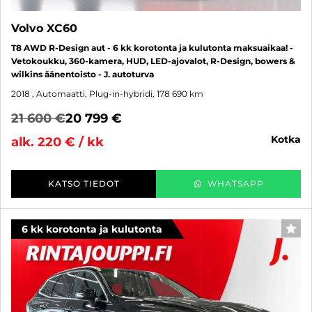
Volvo XC60
T8 AWD R-Design aut - 6 kk korotonta ja kulutonta maksuaikaa! -
Vetokoukku, 360-kamera, HUD, LED-ajovalot, R-Design, bowers &
wilkins äänentoisto - J. autoturva
2018
, Automaatti, Plug-in-hybridi, 178 690 km
21 600 €
20 799 €
kotka
alk. 220 € / kk
KATSO TIEDOT
WHATSAPP
6 kk korotonta ja kulutonta
SUO