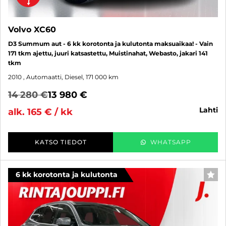
Volvo XC60
D3 Summum aut - 6 kk korotonta ja kulutonta maksuaikaa! - Vain
171 tkm ajettu, juuri katsastettu, Muistinahat, Webasto, jakari 141
tkm
2010
, Automaatti, Diesel, 171 000 km
14 280 €
13 980 €
lahti
alk. 165 € / kk
KATSO TIEDOT
WHATSAPP
6 kk korotonta ja kulutonta
SUO