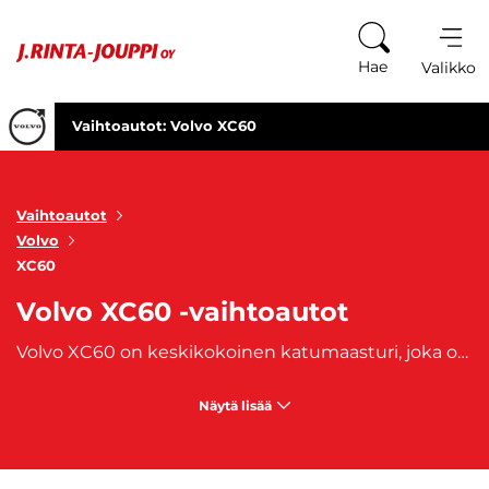
Siirry sisältöön
Hae
Valikko
Vaihtoautot: Volvo XC60
Vaihtoautot
Volvo
XC60
Volvo XC60 -vaihtoautot
Volvo XC60 on keskikokoinen katumaasturi, joka on varustettu tyylikkäällä muotoilulla, erinomaisilla turvallisuusominaisuuksilla ja laadukkailla sisätiloilla. Volvo XC60 on erinomainen valinta niille, jotka etsivät luotettavaa, tyylikästä ja turvallista katumaasturia, josta löytyy hyvä yhdistelmä suorituskykyä, mukavuutta ja tilavuutta. XC60-mallin lisäksi Volvon XC-malliperheeseen kuuluvat
Näytä lisää