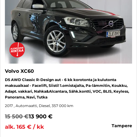
Volvo XC60
D5 AWD Classic R-Design aut - 6 kk korotonta ja kulutonta
maksuaikaa! - Facelift, Siisti! 1.omistajalta, Pa-lämmitin, Koukku,
Adapt. vakkari, Nahka&Alcantara, Sähk.kontti, VOC, BLIS, Keyless,
Panorama, Navi, Tutka
2017
, Automaatti, Diesel, 357 000 km
15 500 €
13 900 €
tampere
alk. 165 € / kk