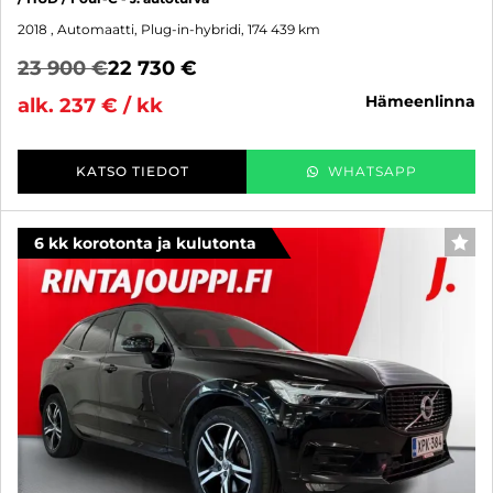
2018
, Automaatti, Plug-in-hybridi, 174 439 km
23 900 €
22 730 €
hämeenlinna
alk. 237 € / kk
KATSO TIEDOT
WHATSAPP
6 kk korotonta ja kulutonta
SUO