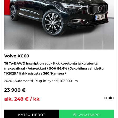
Volvo XC60
T8 TwE AWD Inscription aut - 6 kk korotonta ja kulutonta
maksuaikaa! - Adavakkari / SOH 86,6% / Jakohihna vaihdettu
11/2025 / Nahkasisusta / 360´Kamera /
2020
, Automaatti, Plug-in-hybridi, 167 000 km
23 900 €
oulu
alk. 248 € / kk
KATSO TIEDOT
WHATSAPP