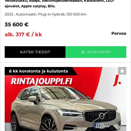
Vetokoukku, Adapt, Vakionopeudensäädin, Kaistavahti, LED-
ajovalot, Apple carplay, Blis.
2023
, Automaatti, Plug-in-hybridi, 130 000 km
35 600 €
porvoo
alk. 317 € / kk
KATSO TIEDOT
WHATSAPP
6 kk korotonta ja kulutonta
SUO