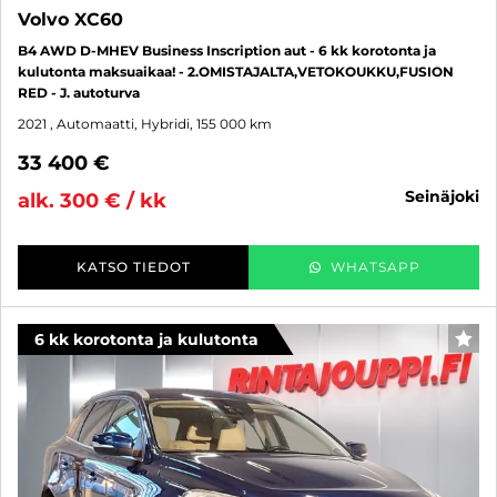
Volvo XC60
B4 AWD D-MHEV Business Inscription aut - 6 kk korotonta ja
kulutonta maksuaikaa! - 2.OMISTAJALTA,VETOKOUKKU,FUSION
RED - J. autoturva
2021
, Automaatti, Hybridi, 155 000 km
33 400 €
seinäjoki
alk. 300 € / kk
KATSO TIEDOT
WHATSAPP
6 kk korotonta ja kulutonta
SUO