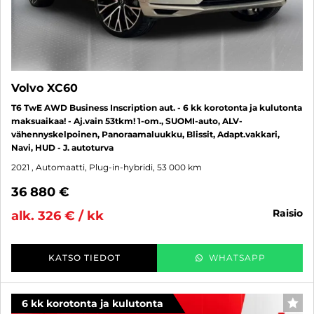
Volvo XC60
T6 TwE AWD Business Inscription aut. - 6 kk korotonta ja kulutonta
maksuaikaa! - Aj.vain 53tkm! 1-om., SUOMI-auto, ALV-
vähennyskelpoinen, Panoraamaluukku, Blissit, Adapt.vakkari,
Navi, HUD - J. autoturva
2021
, Automaatti, Plug-in-hybridi, 53 000 km
36 880 €
raisio
alk. 326 € / kk
KATSO TIEDOT
WHATSAPP
6 kk korotonta ja kulutonta
SUO