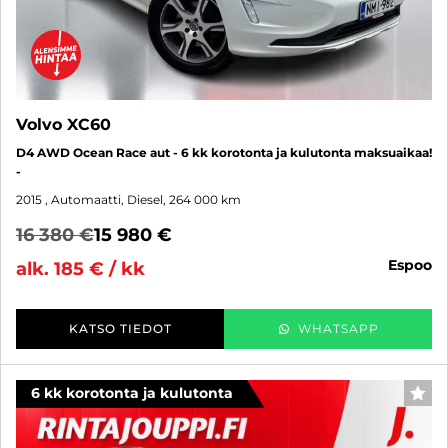
Volvo XC60
D4 AWD Ocean Race aut - 6 kk korotonta ja kulutonta maksuaikaa!
-
2015
, Automaatti, Diesel, 264 000 km
16 380 €
15 980 €
espoo
alk. 185 € / kk
KATSO TIEDOT
WHATSAPP
6 kk korotonta ja kulutonta
SUO