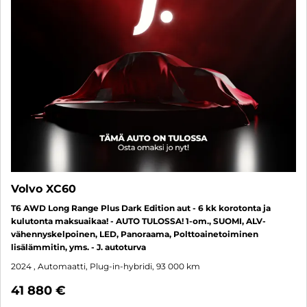
Volvo XC60
T6 AWD Long Range Plus Dark Edition aut - 6 kk korotonta ja
kulutonta maksuaikaa! - AUTO TULOSSA! 1-om., SUOMI, ALV-
vähennyskelpoinen, LED, Panoraama, Polttoainetoiminen
lisälämmitin, yms. - J. autoturva
2024
, Automaatti, Plug-in-hybridi, 93 000 km
41 880 €