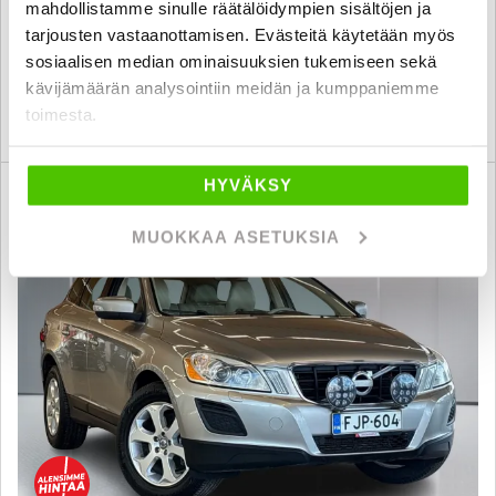
mahdollistamme sinulle räätälöidympien sisältöjen ja
15 700 €
tarjousten vastaanottamisen. Evästeitä käytetään myös
porvoo
alk. 182 € / kk
sosiaalisen median ominaisuuksien tukemiseen sekä
kävijämäärän analysointiin meidän ja kumppaniemme
toimesta.
KATSO TIEDOT
WHATSAPP
HYVÄKSY
6 kk korotonta ja kulutonta
SUO
MUOKKAA ASETUKSIA