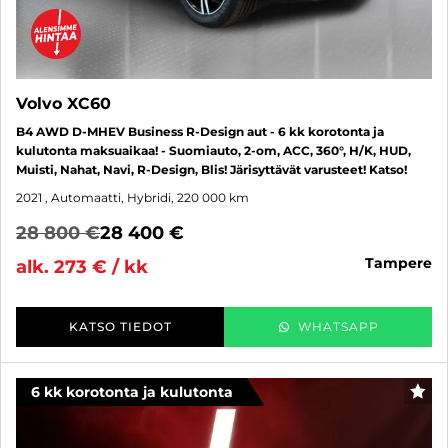
Volvo XC60
B4 AWD D-MHEV Business R-Design aut - 6 kk korotonta ja
kulutonta maksuaikaa! - Suomiauto, 2-om, ACC, 360°, H/K, HUD,
Muisti, Nahat, Navi, R-Design, Blis! Järisyttävät varusteet! Katso!
2021
, Automaatti, Hybridi, 220 000 km
28 800 €
28 400 €
tampere
alk. 273 € / kk
KATSO TIEDOT
WHATSAPP
6 kk korotonta ja kulutonta
SUO