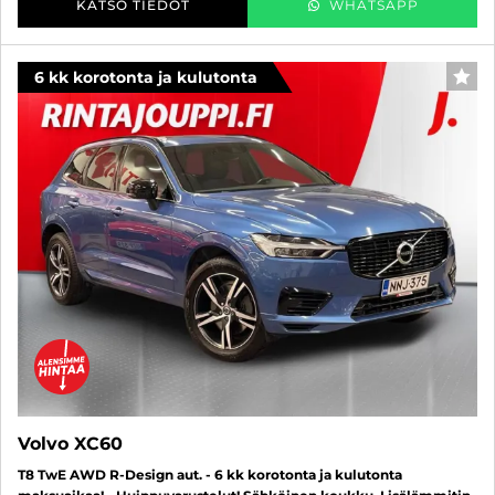
KATSO TIEDOT
WHATSAPP
6 kk korotonta ja kulutonta
SUO
Volvo XC60
T8 TwE AWD R-Design aut. - 6 kk korotonta ja kulutonta