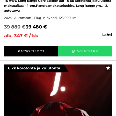
T6 AWD Long Range Core Edition aut - 6 kk korotonta ja kulutonta
maksuaikaa! - 1-om,Panoraamakattoluukku, Long Range ym.. - J.
autoturva
2024
, Automaatti, Plug-in-hybridi, 123 000 km
39 880 €
39 480 €
lahti
alk. 347 € / kk
KATSO TIEDOT
WHATSAPP
6 kk korotonta ja kulutonta
SUO