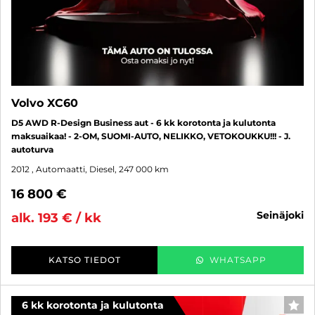
Volvo XC60
D5 AWD R-Design Business aut - 6 kk korotonta ja kulutonta
maksuaikaa! - 2-OM, SUOMI-AUTO, NELIKKO, VETOKOUKKU!!! - J.
autoturva
2012
, Automaatti, Diesel, 247 000 km
16 800 €
seinäjoki
alk. 193 € / kk
KATSO TIEDOT
WHATSAPP
6 kk korotonta ja kulutonta
SUO