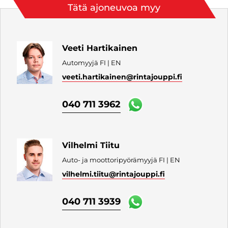
Tätä ajoneuvoa myy
Veeti Hartikainen
Automyyjä FI | EN
veeti.hartikainen
@rintajouppi.fi
040 711 3962
Vilhelmi Tiitu
Auto- ja moottoripyörämyyjä FI | EN
vilhelmi.tiitu
@rintajouppi.fi
040 711 3939