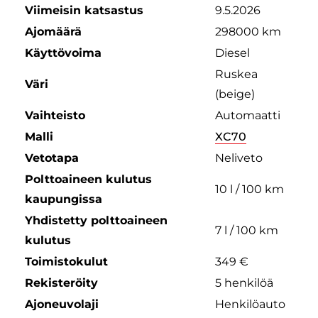
Viimeisin katsastus
9.5.2026
Ajomäärä
298000 km
Käyttövoima
Diesel
Ruskea
Väri
(beige)
Vaihteisto
Automaatti
Malli
XC70
Vetotapa
Neliveto
Polttoaineen kulutus
10 l / 100 km
kaupungissa
Yhdistetty polttoaineen
7 l / 100 km
kulutus
Toimistokulut
349 €
Rekisteröity
5 henkilöä
Ajoneuvolaji
Henkilöauto