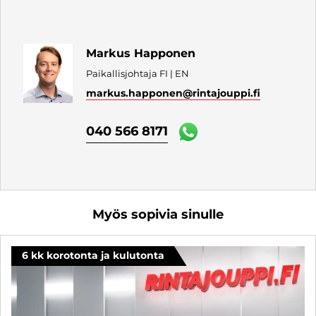
Markus Happonen
Paikallisjohtaja FI | EN
markus.happonen
@rintajouppi.fi
040 566 8171
Myös sopivia sinulle
6 kk korotonta ja kulutonta