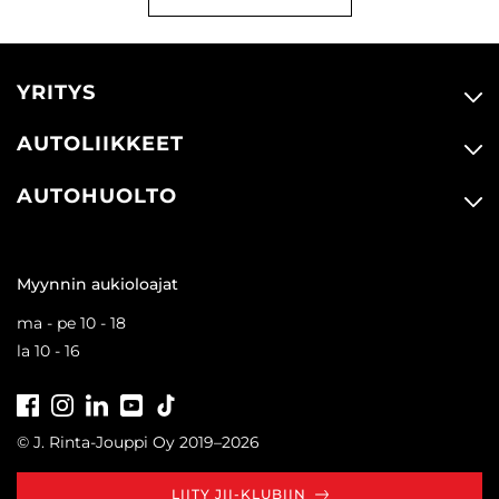
YRITYS
AUTOLIIKKEET
AUTOHUOLTO
Myynnin aukioloajat
ma - pe 10 - 18
la 10 - 16
Facebook
Instagram
LinkedIn
Youtube
Tiktok
© J. Rinta-Jouppi Oy 2019–2026
LIITY JII-KLUBIIN