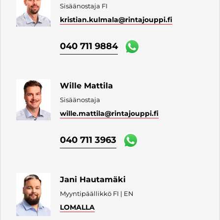
Sisäänostaja FI
kristian.kulmala
@rintajouppi.fi
040 711 9884
Wille Mattila
Sisäänostaja
wille.mattila
@rintajouppi.fi
040 711 3963
Jani Hautamäki
Myyntipäällikkö FI | EN
LOMALLA