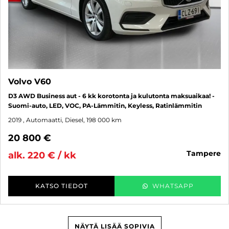
Volvo V60
D3 AWD Business aut - 6 kk korotonta ja kulutonta maksuaikaa! -
Suomi-auto, LED, VOC, PA-Lämmitin, Keyless, Ratinlämmitin
2019
, Automaatti, Diesel, 198 000 km
20 800 €
tampere
alk. 220 € / kk
KATSO TIEDOT
WHATSAPP
NÄYTÄ LISÄÄ SOPIVIA