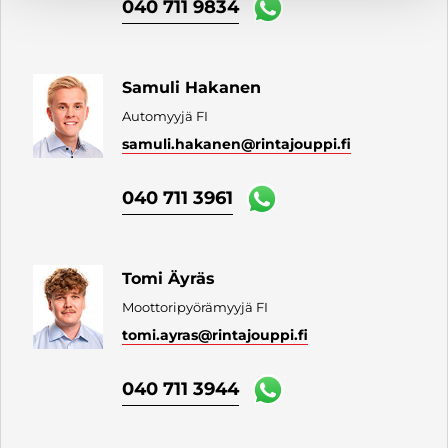
040 711 9834
Samuli Hakanen
Automyyjä FI
samuli.hakanen
@rintajouppi.fi
040 711 3961
Tomi Äyräs
Moottoripyörämyyjä FI
tomi.ayras
@rintajouppi.fi
040 711 3944