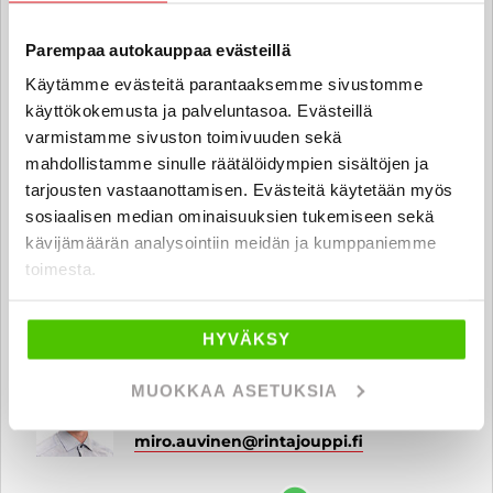
silja.yla-pontinen
@rintajouppi.fi
Parempaa autokauppaa evästeillä
040 711 9839
Käytämme evästeitä parantaaksemme sivustomme
käyttökokemusta ja palveluntasoa. Evästeillä
varmistamme sivuston toimivuuden sekä
mahdollistamme sinulle räätälöidympien sisältöjen ja
Tero Mäkinen
tarjousten vastaanottamisen. Evästeitä käytetään myös
Automyyjä FI
sosiaalisen median ominaisuuksien tukemiseen sekä
tero.makinen
@rintajouppi.fi
kävijämäärän analysointiin meidän ja kumppaniemme
toimesta.
040 711 3954
HYVÄKSY
Miro Auvinen
MUOKKAA ASETUKSIA
Automyyjä
miro.auvinen
@rintajouppi.fi