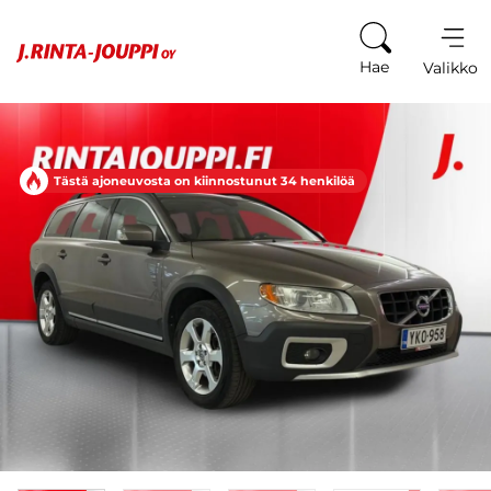
Siirry sisältöön
Hae
Valikko
Tästä ajoneuvosta on kiinnostunut 34 henkilöä