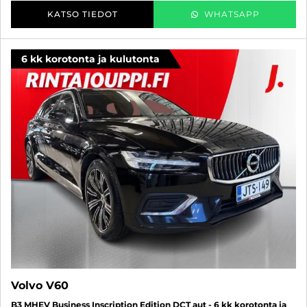
KATSO TIEDOT
WHATSAPP
6 kk korotonta ja kulutonta
Volvo V60
B3 MHEV Business Inscription Edition DCT aut - 6 kk korotonta ja