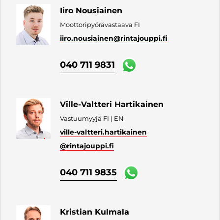
Iiro Nousiainen
Moottoripyörävastaava FI
iiro.nousiainen
@rintajouppi.fi
040 711 9831
Ville-Valtteri Hartikainen
Vastuumyyjä FI | EN
ville-valtteri.hartikainen
@rintajouppi.fi
040 711 9835
Kristian Kulmala