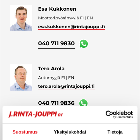
Esa Kukkonen
Moottoripyörämyyjä FI | EN
esa.kukkonen
@rintajouppi.fi
040 711 9830
Tero Arola
Automyyjä FI | EN
tero.arola
@rintajouppi.fi
040 711 9836
Silja Ylä-Pöntinen
Suostumus
Yksityiskohdat
Tietoja
Automyyjä FI | EN