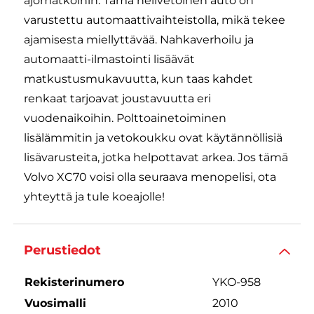
ajomatkoihin. Tämä nelivetoinen auto on
varustettu automaattivaihteistolla, mikä tekee
ajamisesta miellyttävää. Nahkaverhoilu ja
automaatti-ilmastointi lisäävät
matkustusmukavuutta, kun taas kahdet
renkaat tarjoavat joustavuutta eri
vuodenaikoihin. Polttoainetoiminen
lisälämmitin ja vetokoukku ovat käytännöllisiä
lisävarusteita, jotka helpottavat arkea. Jos tämä
Volvo XC70 voisi olla seuraava menopelisi, ota
yhteyttä ja tule koeajolle!
Perustiedot
Rekisterinumero
YKO-958
Vuosimalli
2010