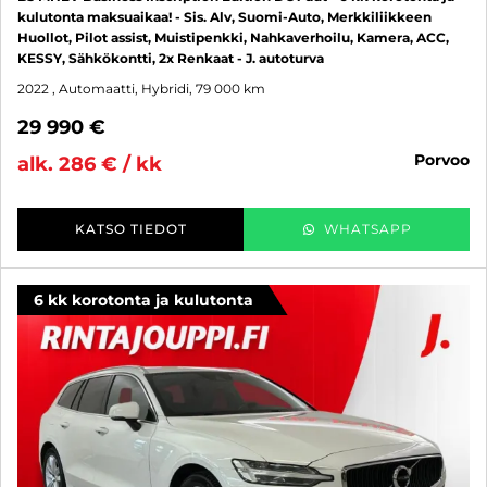
kulutonta maksuaikaa! - Sis. Alv, Suomi-Auto, Merkkiliikkeen
Huollot, Pilot assist, Muistipenkki, Nahkaverhoilu, Kamera, ACC,
KESSY, Sähkökontti, 2x Renkaat - J. autoturva
2022
, Automaatti, Hybridi, 79 000 km
29 990 €
porvoo
alk. 286 € / kk
KATSO TIEDOT
WHATSAPP
6 kk korotonta ja kulutonta