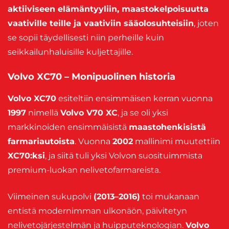
aktiiviseen elämäntyyliin, maastokelpoisuutta
vaativille teille ja vaativiin sääolosuhteisiin
, joten
se sopii täydellisesti niin perheille kuin
seikkailunhaluisille kuljettajille.
Volvo XC70 – Monipuolinen historia
Volvo XC70
esiteltiin ensimmäisen kerran vuonna
1997
nimellä
Volvo V70 XC
, ja se oli yksi
markkinoiden ensimmäisistä
maastohenkisistä
farmariautoista
. Vuonna
2002
mallinimi muutettiin
XC70:ksi
, ja siitä tuli yksi Volvon suosituimmista
premium-luokan nelivetofarmareista.
Viimeinen sukupolvi
(2013–2016)
toi mukanaan
entistä modernimman ulkonäön, päivitetyn
nelivetojärjestelmän ja huipputeknologian.
Volvo