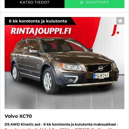
KATSO TIEDOT
WHATSAPP
6 kk korotonta ja kulutonta
SUO
Volvo XC70
D5 AWD Kinetic aut - 6 kk korotonta ja kulutonta maksuaikaa! -