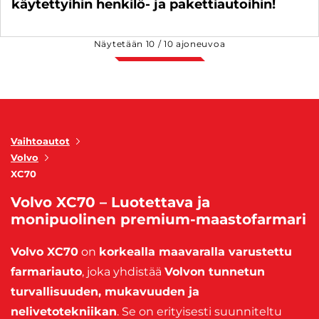
käytettyihin henkilö- ja pakettiautoihin!
Näytetään
10
/
10
ajoneuvoa
Vaihtoautot
Volvo
XC70
Volvo XC70 – Luotettava ja
monipuolinen premium-maastofarmari
Volvo XC70
on
korkealla maavaralla varustettu
farmariauto
, joka yhdistää
Volvon tunnetun
turvallisuuden, mukavuuden ja
nelivetotekniikan
. Se on erityisesti suunniteltu