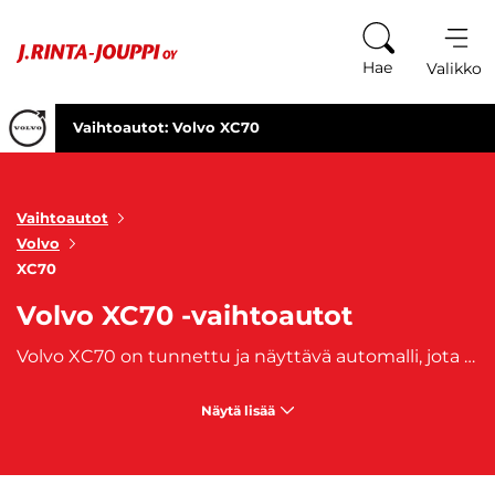
Siirry sisältöön
Hae
Valikko
Vaihtoautot: Volvo XC70
Vaihtoautot
Volvo
XC70
Volvo XC70 -vaihtoautot
Volvo XC70 on tunnettu ja näyttävä automalli, jota on valmistettu vuosien 1996 ja 2016 välillä. XC70 on maastokelpoisempi versio
Näytä lisää