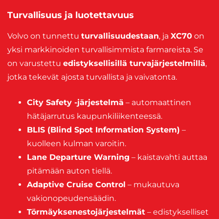
Turvallisuus ja luotettavuus
Volvo on tunnettu
turvallisuudestaan
, ja
XC70
on
yksi markkinoiden turvallisimmista farmareista. Se
on varustettu
edistyksellisillä turvajärjestelmillä
,
jotka tekevät ajosta turvallista ja vaivatonta.
City Safety -järjestelmä
– automaattinen
hätäjarrutus kaupunkiliikenteessä.
BLIS (Blind Spot Information System)
–
kuolleen kulman varoitin.
Lane Departure Warning
– kaistavahti auttaa
pitämään auton tiellä.
Adaptive Cruise Control
– mukautuva
vakionopeudensäädin.
Törmäyksenestojärjestelmät
– edistykselliset