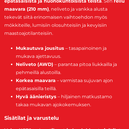
epätasaisista ja huonokuntoisista teistä
. Sen
reilu
maavara (210 mm)
, neliveto ja vankka alusta
tekevät siitä erinomaisen vaihtoehdon myös
mökkiteille, lumisiin olosuhteisiin ja kevyisiin
maastoajotilanteisiin.
Mukautuva jousitus
– tasapainoinen ja
mukava ajettavuus.
Neliveto (AWD)
– parantaa pitoa liukkailla ja
pehmeillä alustoilla.
Korkea maavara
– varmistaa sujuvan ajon
epätasaisilla teillä.
Hyvä äänieristys
– hiljainen matkustamo
takaa mukavan ajokokemuksen.
Sisätilat ja varustelu