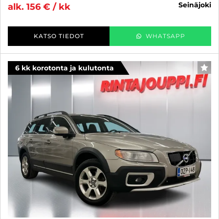
seinäjoki
alk. 156 € / kk
KATSO TIEDOT
WHATSAPP
6 kk korotonta ja kulutonta
SUO