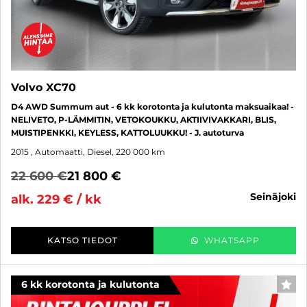
Volvo XC70
D4 AWD Summum aut - 6 kk korotonta ja kulutonta maksuaikaa! -
NELIVETO, P-LÄMMITIN, VETOKOUKKU, AKTIIVIVAKKARI, BLIS,
MUISTIPENKKI, KEYLESS, KATTOLUUKKU! - J. autoturva
2015
, Automaatti, Diesel, 220 000 km
22 600 €
21 800 €
seinäjoki
alk. 229 € / kk
KATSO TIEDOT
WHATSAPP
6 kk korotonta ja kulutonta
SUO