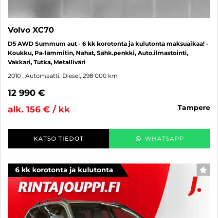
Volvo XC70
D5 AWD Summum aut - 6 kk korotonta ja kulutonta maksuaikaa! -
Koukku, Pa-lämmitin, Nahat, Sähk.penkki, Auto.ilmastointi,
Vakkari, Tutka, Metalliväri
2010
, Automaatti, Diesel, 298 000 km
12 990 €
tampere
alk. 156 € / kk
KATSO TIEDOT
WHATSAPP
6 kk korotonta ja kulutonta
SUO