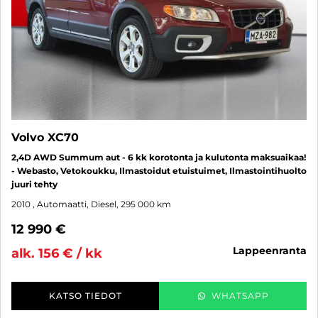
Volvo XC70
2,4D AWD Summum aut - 6 kk korotonta ja kulutonta maksuaikaa!
- Webasto, Vetokoukku, Ilmastoidut etuistuimet, Ilmastointihuolto
juuri tehty
2010
, Automaatti, Diesel, 295 000 km
12 990 €
lappeenranta
alk. 156 € / kk
KATSO TIEDOT
WHATSAPP