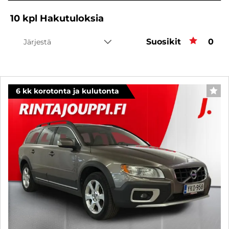
10
kpl
Hakutuloksia
Suosikit
Suos
0
Järjestä
6 kk korotonta ja kulutonta
SUO