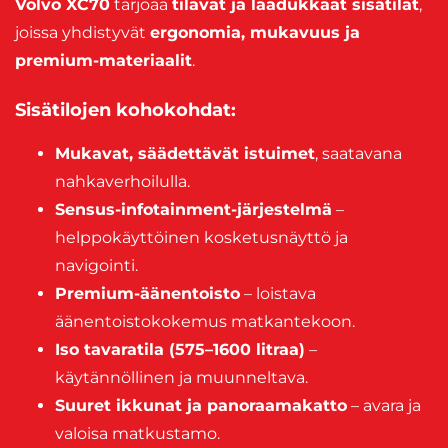
Volvo XC70
tarjoaa
tilavat ja laadukkaat sisätilat
,
joissa yhdistyvät
ergonomia, mukavuus ja
premium-materiaalit
.
Sisätilojen kohokohdat:
Mukavat, säädettävät istuimet
, saatavana
nahkaverhoilulla.
Sensus-infotainment-järjestelmä
–
helppokäyttöinen kosketusnäyttö ja
navigointi.
Premium-äänentoisto
– loistava
äänentoistokokemus matkantekoon.
Iso tavaratila (575–1600 litraa)
–
käytännöllinen ja muunneltava.
Suuret ikkunat ja panoraamakatto
– avara ja
valoisa matkustamo.