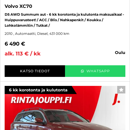
Volvo XC70
D5 AWD Summum aut - 6 kk korotonta ja kulutonta maksuaikaa! -
Huippuvarusteet! / ACC / Blis / Nahkapenkit / Koukku /
Lohkolämmitin / Tutkat /
2010
, Automaatti, Diesel, 431 000 km
6 490 €
oulu
alk. 113 € / kk
KATSO TIEDOT
WHATSAPP
6 kk korotonta ja kulutonta
SUO