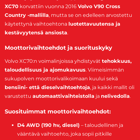
XC70
korvattiin vuonna 2016
Volvo V90 Cross
Country -mallilla
, mutta se on edelleen arvostettu
käytettynä vaihtoehtona
luotettavuutensa ja
kestävyytensä ansiosta
.
Moottorivaihtoehdot ja suorituskyky
Volvo XC70:n voimalinjoissa yhdistyvät
tehokkuus,
taloudellisuus ja ajomukavuus
. Viimeisimmän
sukupolven moottorivalikoimaan kuului sekä
bensiini- että dieselvaihtoehtoja
, ja kaikki mallit oli
varustettu
automaattivaihteistolla
ja
nelivedolla
.
Suosituimmat moottorivaihtoehdot:
D4 AWD (190 hv, diesel)
– taloudellinen ja
vääntävä vaihtoehto, joka sopii pitkille