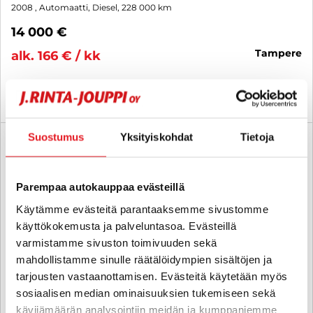
2008
, Automaatti, Diesel, 228 000 km
14 000 €
tampere
alk. 166 € / kk
KATSO TIEDOT
WHATSAPP
Suostumus
Yksityiskohdat
Tietoja
6 kk korotonta ja kulutonta
SUO
Parempaa autokauppaa evästeillä
Käytämme evästeitä parantaaksemme sivustomme
käyttökokemusta ja palveluntasoa. Evästeillä
varmistamme sivuston toimivuuden sekä
mahdollistamme sinulle räätälöidympien sisältöjen ja
tarjousten vastaanottamisen. Evästeitä käytetään myös
sosiaalisen median ominaisuuksien tukemiseen sekä
kävijämäärän analysointiin meidän ja kumppaniemme