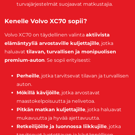
turvajärjestelmät suojaavat matkustajia.
Kenelle Volvo XC70 sopii?
Volvo XC70 on täydellinen valinta
aktiivista
elämäntyyliä arvostaville kuljettajille
, jotka
haluavat
tilavan, turvallisen ja monipuolisen
premium-auton
. Se sopii erityisesti:
Perheille
, jotka tarvitsevat tilavan ja turvallisen
auton.
Mökillä kävijöille
, jotka arvostavat
maastokelpoisuutta ja nelivetoa.
Pitkän matkan kuljettajille
, jotka haluavat
mukavuutta ja hyvää ajettavuutta.
Retkeilijöille ja luonnossa liikkujille
, jotka
tarvitsevat luotettavan ja käytännöllisen