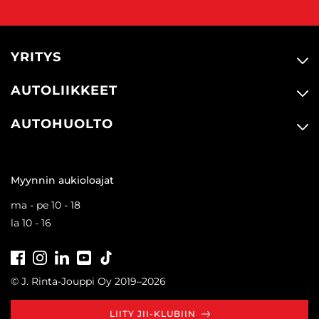
YRITYS
AUTOLIIKKEET
AUTOHUOLTO
Myynnin aukioloajat
ma - pe 10 - 18
la 10 - 16
Facebook
Instagram
LinkedIn
Youtube
Tiktok
© J. Rinta-Jouppi Oy 2019–2026
LIITY JII-KLUBIIN