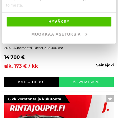
toimesta.
HYVÄKSY
Volvo XC70
D4 AWD Momentum aut - 6 kk korotonta ja kulutonta maksuaikaa!
MUOKKAA ASETUKSIA
- ACC, BLIS, WEBASTO, KOUKKU, RATINLÄMMITIN, HIENO
KARTANO VOLVO!!!
2015
, Automaatti, Diesel, 322 000 km
14 700 €
seinäjoki
alk. 173 € / kk
KATSO TIEDOT
WHATSAPP
6 kk korotonta ja kulutonta
SUO