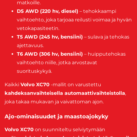
matkoille.
D5 AWD (220 hv, diesel)
– tehokkaampi
vaihtoehto, joka tarjoaa reilusti voimaa ja hyvän
vetokapasiteetin.
T5 AWD (245 hv, bensiini)
– sulava ja tehokas
ajettavuus.
T6 AWD (306 hv, bensiini)
– huipputehokas
vaihtoehto niille, jotka arvostavat
suorituskykyä.
Kaikki
Volvo XC70
-mallit on varustettu
kahdeksanvaihteisella automaattivaihteistolla
,
joka takaa mukavan ja vaivattoman ajon.
Ajo-ominaisuudet ja maastoajokyky
Volvo XC70
on suunniteltu selviytymään