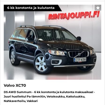
6 kk korotonta ja kulutonta
SUO
Volvo XC70
D5 AWD Summum - 6 kk korotonta ja kulutonta maksuaikaa! -
Juuri huollettu! Pa-lämmitin, Vetokoukku, Kattoluukku,
Nahkaverhoilu, Vakkari