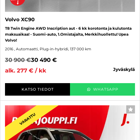
Volvo XC90
T8 Twin Engine AWD Inscription aut - 6 kk korotonta ja kulutonta
maksuaikaa! - Suomi-auto, 1.Omistajalta, Merkkihuollettu! Upea
Volvo!
2016
, Automaatti, Plug-in-hybridi, 137 000 km
30 900 €
30 490 €
jyväskylä
alk. 277 € / kk
KATSO TIEDOT
WHATSAPP
SUO
VARATTU