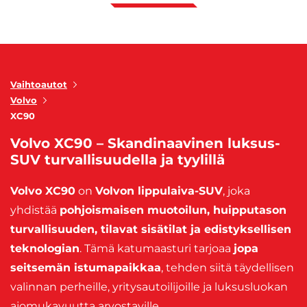
Vaihtoautot
Volvo
XC90
Volvo XC90 – Skandinaavinen luksus-
SUV turvallisuudella ja tyylillä
Volvo XC90
on
Volvon lippulaiva-SUV
, joka
yhdistää
pohjoismaisen muotoilun, huipputason
turvallisuuden, tilavat sisätilat ja edistyksellisen
teknologian
. Tämä katumaasturi tarjoaa
jopa
seitsemän istumapaikkaa
, tehden siitä täydellisen
valinnan perheille, yritysautoilijoille ja luksusluokan
ajomukavuutta arvostaville.