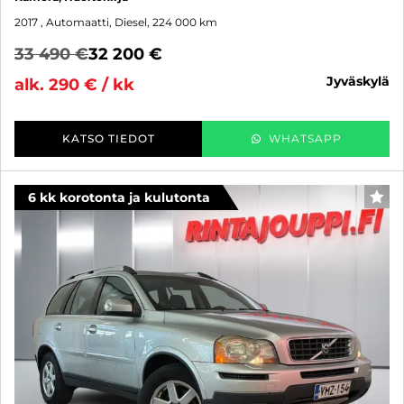
2017
, Automaatti, Diesel, 224 000 km
33 490 €
32 200 €
jyväskylä
alk. 290 € / kk
KATSO TIEDOT
WHATSAPP
6 kk korotonta ja kulutonta
SUO