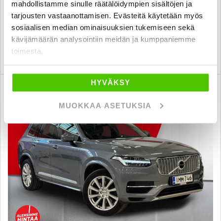
mahdollistamme sinulle räätälöidympien sisältöjen ja
23 790 €
tarjousten vastaanottamisen. Evästeitä käytetään myös
tampere
alk. 247 € / kk
sosiaalisen median ominaisuuksien tukemiseen sekä
kävijämäärän analysointiin meidän ja kumppaniemme
toimesta.
KATSO TIEDOT
WHATSAPP
HYVÄKSY
6 kk korotonta ja kulutonta
SUO
MUOKKAA ASETUKSIA