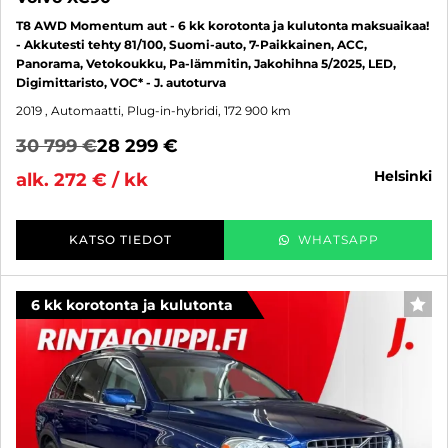
T8 AWD Momentum aut - 6 kk korotonta ja kulutonta maksuaikaa!
- Akkutesti tehty 81/100, Suomi-auto, 7-Paikkainen, ACC,
Panorama, Vetokoukku, Pa-lämmitin, Jakohihna 5/2025, LED,
Digimittaristo, VOC* - J. autoturva
2019
, Automaatti, Plug-in-hybridi, 172 900 km
30 799 €
28 299 €
helsinki
alk. 272 € / kk
KATSO TIEDOT
WHATSAPP
6 kk korotonta ja kulutonta
SUO