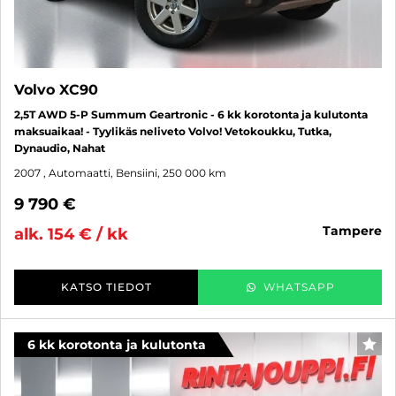
Volvo XC90
2,5T AWD 5-P Summum Geartronic - 6 kk korotonta ja kulutonta
maksuaikaa! - Tyylikäs neliveto Volvo! Vetokoukku, Tutka,
Dynaudio, Nahat
2007
, Automaatti, Bensiini, 250 000 km
9 790 €
tampere
alk. 154 € / kk
KATSO TIEDOT
WHATSAPP
6 kk korotonta ja kulutonta
SUO