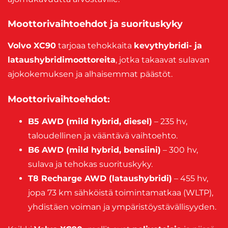
Moottorivaihtoehdot ja suorituskyky
Volvo XC90
tarjoaa tehokkaita
kevythybridi- ja
lataushybridimoottoreita
, jotka takaavat sulavan
ajokokemuksen ja alhaisemmat päästöt.
Moottorivaihtoehdot:
B5 AWD (mild hybrid, diesel)
– 235 hv,
taloudellinen ja vääntävä vaihtoehto.
B6 AWD (mild hybrid, bensiini)
– 300 hv,
sulava ja tehokas suorituskyky.
T8 Recharge AWD (lataushybridi)
– 455 hv,
jopa 73 km sähköistä toimintamatkaa (WLTP),
yhdistäen voiman ja ympäristöystävällisyyden.