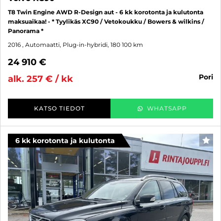
T8 Twin Engine AWD R-Design aut - 6 kk korotonta ja kulutonta
maksuaikaa! - * Tyylikäs XC90 / Vetokoukku / Bowers & wilkins /
Panorama *
2016
, Automaatti, Plug-in-hybridi, 180 100 km
24 910 €
pori
alk. 257 € / kk
KATSO TIEDOT
WHATSAPP
6 kk korotonta ja kulutonta
SUO