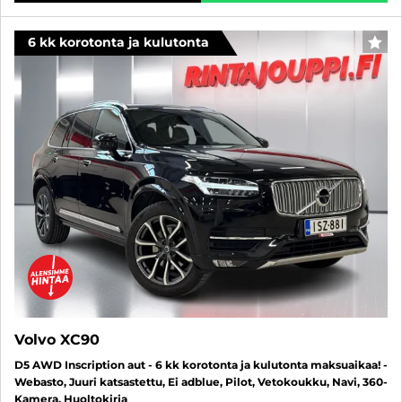
6 kk korotonta ja kulutonta
SUO
Volvo XC90
D5 AWD Inscription aut - 6 kk korotonta ja kulutonta maksuaikaa! -
Webasto, Juuri katsastettu, Ei adblue, Pilot, Vetokoukku, Navi, 360-
Kamera, Huoltokirja