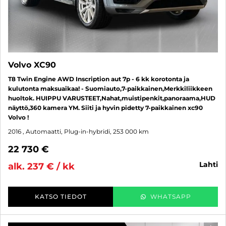
Volvo XC90
T8 Twin Engine AWD Inscription aut 7p - 6 kk korotonta ja
kulutonta maksuaikaa! - Suomiauto,7-paikkainen,Merkkiliikkeen
huoltok. HUIPPU VARUSTEET,Nahat,muistipenkit,panoraama,HUD
näyttö,360 kamera YM. Siiti ja hyvin pidetty 7-paikkainen xc90
Volvo !
2016
, Automaatti, Plug-in-hybridi, 253 000 km
22 730 €
lahti
alk. 237 € / kk
KATSO TIEDOT
WHATSAPP