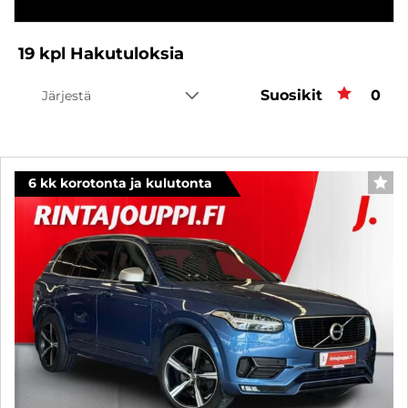
19
kpl
Hakutuloksia
Suosikit
Suos
0
Järjestä
6 kk korotonta ja kulutonta
SUO