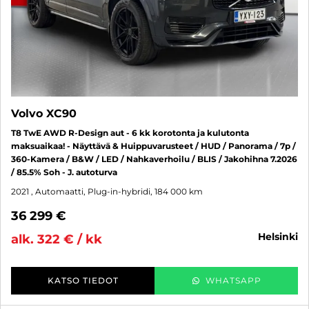
Volvo XC90
T8 TwE AWD R-Design aut - 6 kk korotonta ja kulutonta
maksuaikaa! - Näyttävä & Huippuvarusteet / HUD / Panorama / 7p /
360-Kamera / B&W / LED / Nahkaverhoilu / BLIS / Jakohihna 7.2026
/ 85.5% Soh - J. autoturva
2021
, Automaatti, Plug-in-hybridi, 184 000 km
36 299 €
helsinki
alk. 322 € / kk
KATSO TIEDOT
WHATSAPP