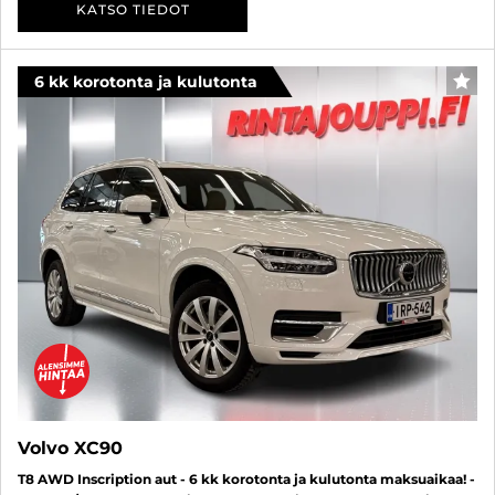
KATSO TIEDOT
6 kk korotonta ja kulutonta
SUO
Volvo XC90
T8 AWD Inscription aut - 6 kk korotonta ja kulutonta maksuaikaa! -