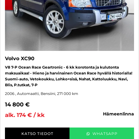
Volvo XC90
V8 7-P Ocean Race Geartronic - 6 kk korotonta ja kulutonta
maksuaikaa! - Hieno ja harvinainen Ocean Race hyvällä historialla!
Suomi-auto, Vetokoukku, Lohko+sisä, Nahat, Kattoluukku, Navi,
Blis, P.tutkat, 7-P
2006
, Automaatti, Bensiini, 271 000 km
14 800 €
hämeenlinna
alk. 174 € / kk
KATSO TIEDOT
WHATSAPP