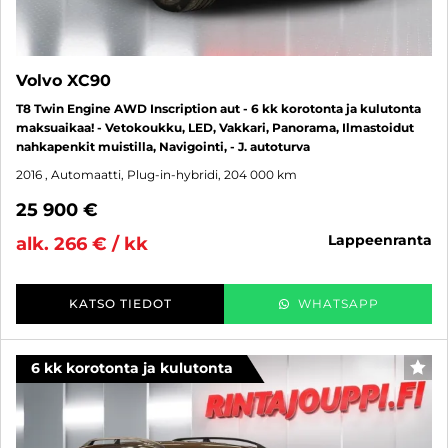
Volvo XC90
T8 Twin Engine AWD Inscription aut - 6 kk korotonta ja kulutonta
maksuaikaa! - Vetokoukku, LED, Vakkari, Panorama, Ilmastoidut
nahkapenkit muistilla, Navigointi, - J. autoturva
2016
, Automaatti, Plug-in-hybridi, 204 000 km
25 900 €
lappeenranta
alk. 266 € / kk
KATSO TIEDOT
WHATSAPP
6 kk korotonta ja kulutonta
SUO