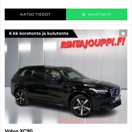
KATSO TIEDOT
WHATSAPP
6 kk korotonta ja kulutonta
SUO
Volvo XC90