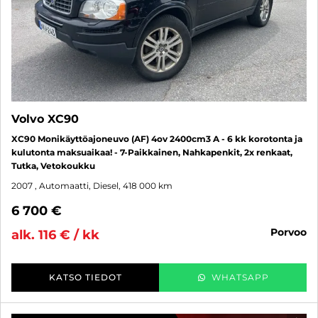
Volvo XC90
XC90 Monikäyttöajoneuvo (AF) 4ov 2400cm3 A - 6 kk korotonta ja
kulutonta maksuaikaa! - 7-Paikkainen, Nahkapenkit, 2x renkaat,
Tutka, Vetokoukku
2007
, Automaatti, Diesel, 418 000 km
6 700 €
porvoo
alk. 116 € / kk
KATSO TIEDOT
WHATSAPP