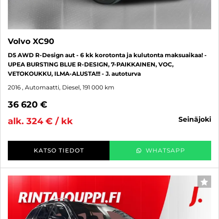
Volvo XC90
D5 AWD R-Design aut - 6 kk korotonta ja kulutonta maksuaikaa! -
UPEA BURSTING BLUE R-DESIGN, 7-PAIKKAINEN, VOC,
VETOKOUKKU, ILMA-ALUSTA!!! - J. autoturva
2016
, Automaatti, Diesel, 191 000 km
36 620 €
seinäjoki
alk. 324 € / kk
KATSO TIEDOT
WHATSAPP
SUO