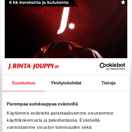
6 kk korotonta ja kulutonta
SUO
Suostumus
Yksityiskohdat
Tietoja
Volvo XC90
Parempaa autokauppaa evästeillä
T8 Twin Engine AWD Inscription aut - 6 kk korotonta ja kulutonta
Käytämme evästeitä parantaaksemme sivustomme
maksuaikaa! - Merkkihuollettu, B&W, 360° Kamera, Vetokoukku,
Panorama, BLIS, Pa-lämmitin, Jakohihna vaihdettu -25, Tulossa
käyttökokemusta ja palveluntasoa. Evästeillä
varmistamme sivuston toimivuuden sekä
2016
, Automaatti, Plug-in-hybridi, 206 000 km