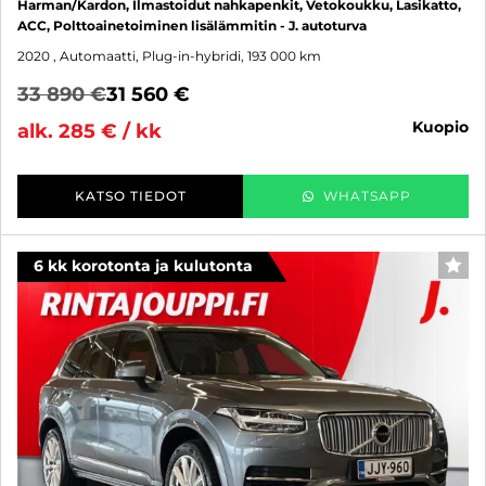
Harman/Kardon, Ilmastoidut nahkapenkit, Vetokoukku, Lasikatto,
ACC, Polttoainetoiminen lisälämmitin - J. autoturva
2020
, Automaatti, Plug-in-hybridi, 193 000 km
33 890 €
31 560 €
kuopio
alk. 285 € / kk
KATSO TIEDOT
WHATSAPP
6 kk korotonta ja kulutonta
SUO