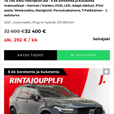
T8 TwE AWD Inscription aut - 6 kk korotonta ja kulutonta
maksuaikaa! - Harman / Kardon, HUD, LED, Adapt.Vakkari, Pilot
assist, Vetokoukku, Navigointi, Peruutuskamera, 7-Paikkainen - J.
autoturva
2021
, Automaatti, Plug-in-hybridi, 213 000 km
32 600 €
32 400 €
seinäjoki
alk. 292 € / kk
KATSO TIEDOT
WHATSAPP
6 kk korotonta ja kulutonta
SUO