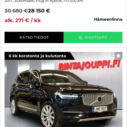
2017
, Automaatti, Plug-in-hybridi, 170 000 km
30 680 €
28 150 €
hämeenlinna
alk. 271 € / kk
KATSO TIEDOT
WHATSAPP
6 kk korotonta ja kulutonta
SUO