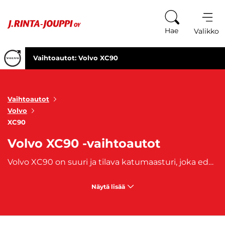
Siirry sisältöön
Hae
Valikko
Vaihtoautot: Volvo XC90
Vaihtoautot
Volvo
XC90
Volvo XC90 -vaihtoautot
Volvo XC90 on suuri ja tilava katumaasturi, joka edustaa Volvon huippuluokkaa. Se tarjoaa ylellisen ja tyylikkään muotoilun, erinomaisen turvallisuuden ja korkealuokkasen sisätilan. Volvo XC90 on erittäin tilava ja siitä löytyy kolme istuinriviä, mikä mahdollistaa jopa seitsemän matkustajan kuljettamisen. XC90-automalli on suurempi ja tilavampi vaihtoehto, kuin samaan malliperheeseen kuuluvat
Näytä lisää