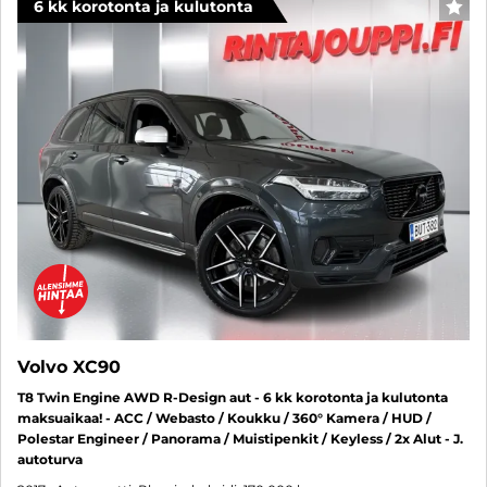
6 kk korotonta ja kulutonta
SUO
Volvo XC90
T8 Twin Engine AWD R-Design aut - 6 kk korotonta ja kulutonta
maksuaikaa! - ACC / Webasto / Koukku / 360° Kamera / HUD /
Polestar Engineer / Panorama / Muistipenkit / Keyless / 2x Alut - J.
autoturva