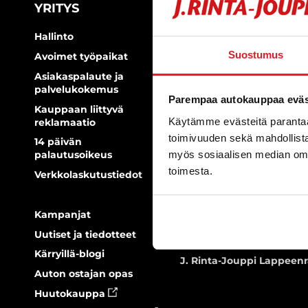
YRITYS
AUTOLIIKKEET
Hallinto
J. Rinta-Jouppi Espoo
Suostumus
Avoimet työpaikat
J. Rinta-Jouppi Helsinki, 
Asiakaspalaute ja
J. Rinta-Jouppi Helsinki,
palvelukokemus
Bike
Parempaa autokauppaa eväst
Kauppaan liittyvä
J. Rinta-Jouppi Hyvinkää
Käytämme evästeitä paranta
reklamaatio
J. Rinta-Jouppi Hämeenl
toimivuuden sekä mahdollista
14 päivän
J. Rinta-Jouppi Ilmajoki,
myös sosiaalisen median om
palautusoikeus
Machine
toimesta.
Verkkolaskutustiedot
J. Rinta-Jouppi Jyväskylä
J. Rinta-Jouppi Kotka
Kampanjat
J. Rinta-Jouppi Kuopio
Uutiset ja tiedotteet
J. Rinta-Jouppi Lahti
Kärryillä-blogi
J. Rinta-Jouppi Lappeen
Auton ostajan opas
Huutokauppa