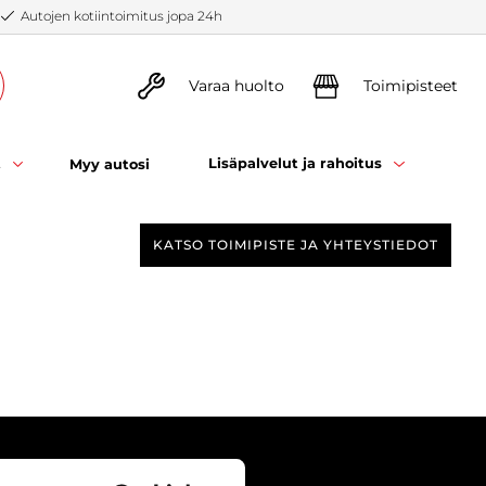
Autojen kotiintoimitus jopa 24h
Varaa huolto
Toimipisteet
t
Lisäpalvelut ja rahoitus
Myy autosi
KATSO TOIMIPISTE JA YHTEYSTIEDOT