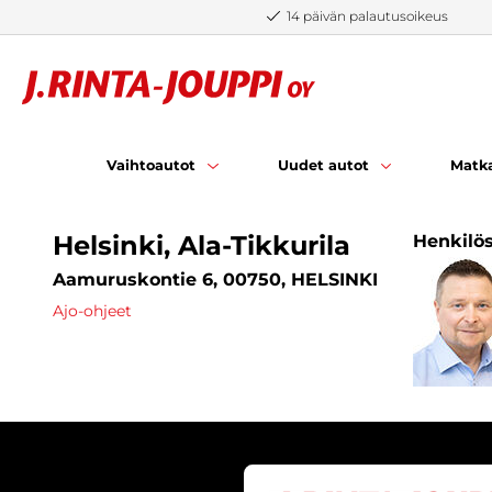
Siirry sisältöön
14 päivän palautusoikeus
Vaihtoautot
Uudet autot
Matka
Helsinki, Ala-Tikkurila
Henkilö
Aamuruskontie 6, 00750, HELSINKI
Ajo-ohjeet