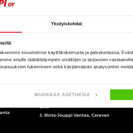
J. Rinta-Jouppi Oulu
Yksityiskohdat
Ala-Tikkurila
J. Rinta-Jouppi Pori
 Rinta-Jouppi
J. Rinta-Jouppi Porvoo
J. Rinta-Jouppi Raisio
eillä
J. Rinta-Jouppi Seinäjoki, Caravan &
aksemme sivustomme käyttökokemusta ja palveluntasoa. Eväst
inna
autohuolto
mme sinulle räätälöidympien sisältöjen ja tarjousten vastaanott
 Rinta-Jouppi
J. Rinta-Jouppi Seinäjoki, Jouppilantie
inaisuuksien tukemiseen sekä kävijämäärän analysointiin mei
J. Rinta-Jouppi Tampere, Hatanpään
valtatie
J. Rinta-Jouppi Tampere, Lielahti,
Sellukatu
MUOKKAA ASETUKSIA
J. Rinta-Jouppi Tampere, Rinta-Jouppi
Bike
ranta
J. Rinta-Jouppi Vantaa, Caravan