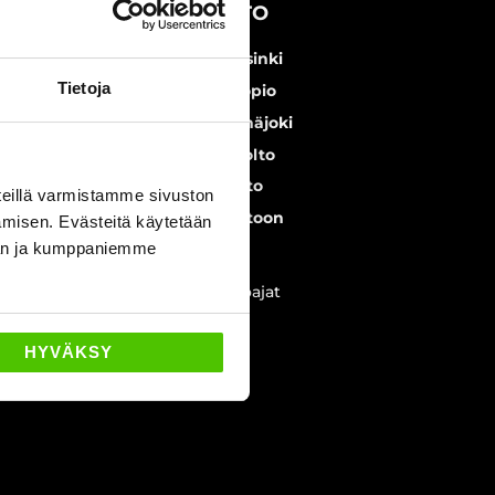
AUTOHUOLTO
Autohuolto Helsinki
Tietoja
Autohuolto Kuopio
Autohuolto Seinäjoki
Ford-merkkihuolto
Kia-merkkihuolto
eillä varmistamme sivuston
Varaa aika huoltoon
amisen. Evästeitä käytetään
dän ja kumppaniemme
Myynnin aukioloajat
ma - pe 10 - 18
HYVÄKSY
la 10 - 16