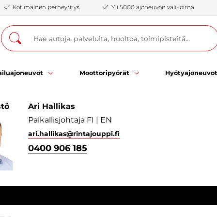
Kotimainen perheyritys
Yli 5000 ajoneuvon valikoima
iluajoneuvot
Moottoripyörät
Hyötyajoneuvo
stö
Ari Hallikas
Paikallisjohtaja FI | EN
ari.hallikas
@rintajouppi.fi
0400 906 185