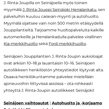
J. Rinta-Joupilla on Seinäjoella myös toinen
myymälä
J. Rinta-Jouppi Seinäjoki Herralankatu
, sen
palveluihin kuuluu caravan-myynti ja autohuolto.
Myymälä sijaitsee vain noin 500 metrin etäisyydellä
Jouppilantieltä. Tarjoamme huoltopalveluita kaikille
automerkeille ja Herralankadulla palvelee virallinen
Kia-merkkihuolto
sekä
Ford-merkkihuolto
.
Seinäjoen Jouppilantien J. Rinta-Joupin aukioloajat
ovat arkisin 10–18 ja lauantaisin 10–16. Seinäjoen
autoliikkeen henkilöstön yhteystiedot löytyvät alta.
Osaava henkilökuntamme palvelee mielellään
ajoneuvoihin liittyvissä asioissa – ota rohkeasti
yhteyttä J. Rinta-Joupin autoliikkeet Seinäjoki!
Seinäjoen vaihtoautot
|
Autohuolto ja -korjaamo