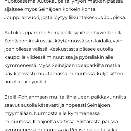
huoltoasema. Autokaupalta lyhyen matkan päässä
sijaitsee myös Seinäjoen korkein kohta,
Jouppilanvuori, josta löytyy liikuntakeskus Joupiska.
Autokauppamme Seinäjoella sijaitsee hyvin lähellä
Seinäjoen keskustaa, käytännössä sen laidalla, vain
joen ollessa välissä. Keskustasta pääsee autolla
kaupoille viidessä minuutissa ja pyörälläkin alle
kymmenessä. Myös Seinäjoen Ideaparkilta matka
käy kätevästi muutamassa minuutissa, kuljit sitten
autolla tai pyörällä.
Etelä-Pohjanmaan muilta lähialueen paikkakunnilta
saavut autolla kätevästi ja nopeasti Seinäjoen
myymälään. Nurmosta alle kymmenessä
minuutissa, Ilmajoelta vartissa, Ylistarosta parissa
kymmenessä minuutissa ja Peräseinäjoelta sekä