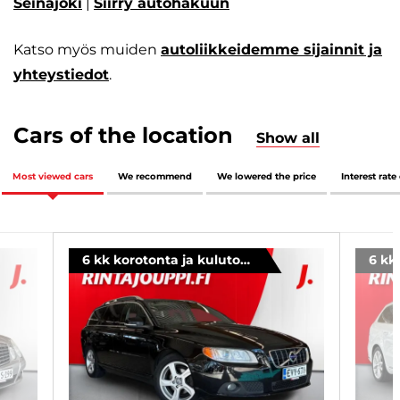
Seinäjoki
|
Siirry autohakuun
Katso myös muiden
autoliikkeidemme sijainnit ja
yhteystiedot
.
Cars of the location
Show all
Most viewed cars
We recommend
We lowered the price
Interest rate
6 kk korotonta ja kulutonta