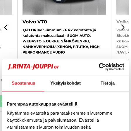
Volvo V70
Volks
a
1,6D DRIVe Summum - 6 kk korotonta ja
Variant 
PREVIOUS
NEX
kulutonta maksuaikaa! - SUOMIAUTO,
BlueMot
WEBASTO, KOUKKU, SÄHKÖPENKKI,
kk koro
,
NAHKAVERHOILU, XENON, P.TUTKA, HIGH
SUOMI-
PERFORMANCE AUDIO
NAVI, 
2012
, Manual, Diesel, 307 000 km
2014
, A
5 800 €
5 70
inäjoki
seinäjoki
from 104 € / kk
from 
Suostumus
Yksityiskohdat
Tietoja
APP
KATSO TIEDOT
WHATSAPP
KAT
Parempaa autokauppaa evästeillä
Käytämme evästeitä parantaaksemme sivustomme
käyttökokemusta ja palveluntasoa. Evästeillä
VIEW ALL MOST VIEWED
varmistamme sivuston toimivuuden sekä