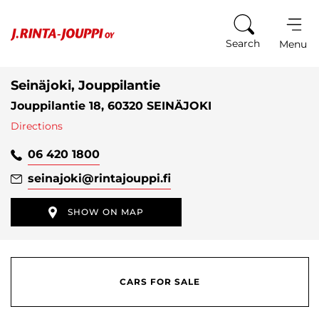
Skip to content
Search
Menu
Seinäjoki, Jouppilantie
Jouppilantie 18, 60320 SEINÄJOKI
Directions
06 420 1800
seinajoki
@rintajouppi.fi
SHOW ON MAP
CARS FOR SALE