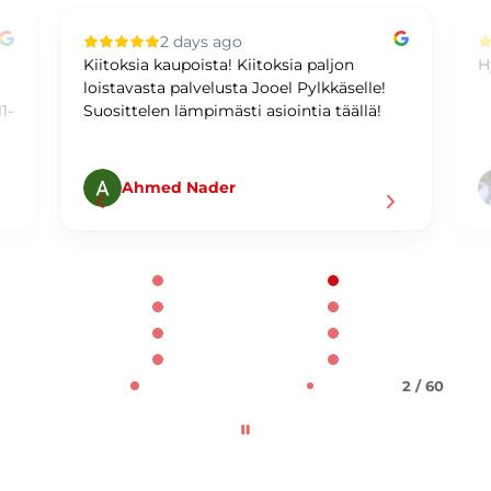
2 days ago
Kiitoksia kaupoista! Kiitoksia paljon
H
loistavasta palvelusta Jooel Pylkkäselle!
1-
Suosittelen lämpimästi asiointia täällä!
Ahmed Nader
Page 2 of 60
2 / 60