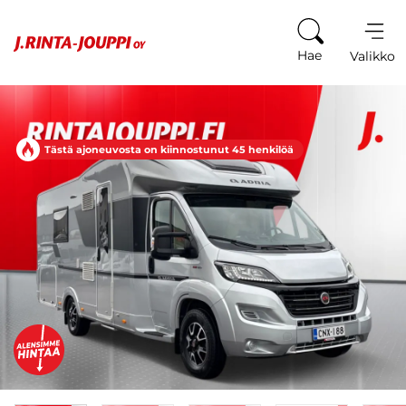
Siirry sisältöön
Hae
Valikko
Tästä ajoneuvosta on kiinnostunut 45 henkilöä