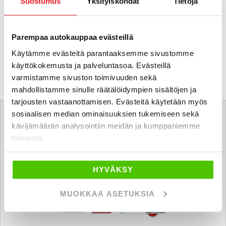
Suostumus
Yksityiskohdat
Tietoja
Parempaa autokauppaa evästeillä
Käytämme evästeitä parantaaksemme sivustomme
käyttökokemusta ja palveluntasoa. Evästeillä
varmistamme sivuston toimivuuden sekä
mahdollistamme sinulle räätälöidympien sisältöjen ja
Tätä ajoneuvoa myy
tarjousten vastaanottamisen. Evästeitä käytetään myös
sosiaalisen median ominaisuuksien tukemiseen sekä
kävijämäärän analysointiin meidän ja kumppaniemme
toimesta.
Toni Rask
Automyyjä FI
toni.rask
@rintajouppi.fi
HYVÄKSY
MUOKKAA ASETUKSIA
040 711 9899