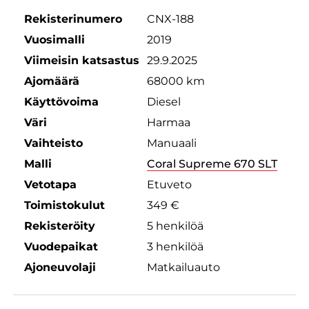
Rekisterinumero
CNX-188
Vuosimalli
2019
Viimeisin katsastus
29.9.2025
Ajomäärä
68000 km
Käyttövoima
Diesel
Väri
Harmaa
Vaihteisto
Manuaali
Malli
Coral Supreme 670 SLT
Vetotapa
Etuveto
Toimistokulut
349 €
Rekisteröity
5 henkilöä
Vuodepaikat
3 henkilöä
Ajoneuvolaji
Matkailuauto