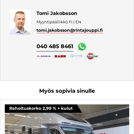
Tomi Jakobsson
Myyntipäällikkö FI | EN
tomi.jakobsson
@rintajouppi.fi
040 485 8461
Myös sopivia sinulle
Rahoituskorko 2,99 % + kulut