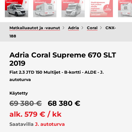
Matkailuautot ja -vaunut
Adria
Coral
CNX-
188
Adria Coral Supreme 670 SLT
2019
Fiat 2.3 JTD 150 Multijet - B-kortti - ALDE - J.
autoturva
Käytetty
69 380 €
68 380 €
alk. 579 € / kk
Saatavilla
J. autoturva