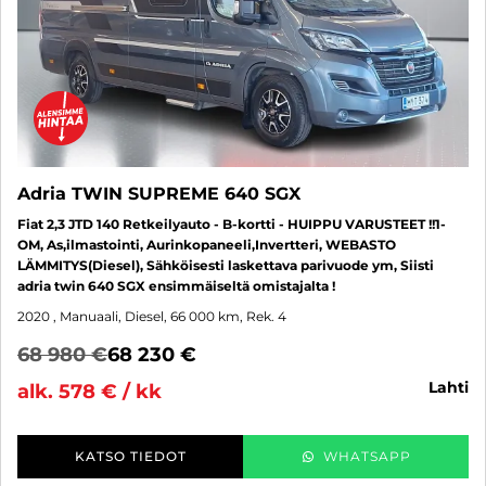
Adria TWIN SUPREME 640 SGX
Fiat 2,3 JTD 140 Retkeilyauto - B-kortti - HUIPPU VARUSTEET !!1-
OM, As,ilmastointi, Aurinkopaneeli,Invertteri, WEBASTO
LÄMMITYS(Diesel), Sähköisesti laskettava parivuode ym, Siisti
adria twin 640 SGX ensimmäiseltä omistajalta !
2020
, Manuaali, Diesel, 66 000 km, Rek. 4
68 980 €
68 230 €
lahti
alk. 578 € / kk
KATSO TIEDOT
WHATSAPP