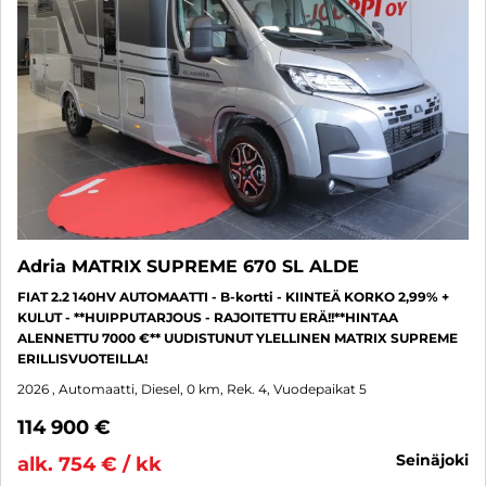
Adria MATRIX SUPREME 670 SL ALDE
FIAT 2.2 140HV AUTOMAATTI - B-kortti - KIINTEÄ KORKO 2,99% +
KULUT - **HUIPPUTARJOUS - RAJOITETTU ERÄ!!**HINTAA
ALENNETTU 7000 €** UUDISTUNUT YLELLINEN MATRIX SUPREME
ERILLISVUOTEILLA!
2026
, Automaatti, Diesel, 0 km, Rek. 4, Vuodepaikat 5
114 900 €
seinäjoki
alk. 754 € / kk