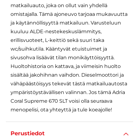
matkailuauto, joka on ollut vain yhdellä
omistajalla. Tämä ajoneuvo tarjoaa mukavuutta
ja käytännöllisyyttä matkailuun. Varusteluun
kuuluu ALDE-nestekeskuslämmitys,
erillisvuoteet, L-keittiö sekä suuri taka
wc/suihkutila. Kääntyvät etuistuimet ja
sivusohva lisäävät tilan monikäyttöisyyttä.
Huoltohistoria on kattava, ja viimeisin huolto
sisältää jakohihnan vaihdon. Dieselmoottori ja
vähäpäästöisyys tekevät tästä matkailuautosta
ympäristöystävällisen valinnan. Jos tämä Adria
Coral Supreme 670 SLT voisi olla seuraava
menopelisi, ota yhteyttä ja tule koeajolle!
Perustiedot