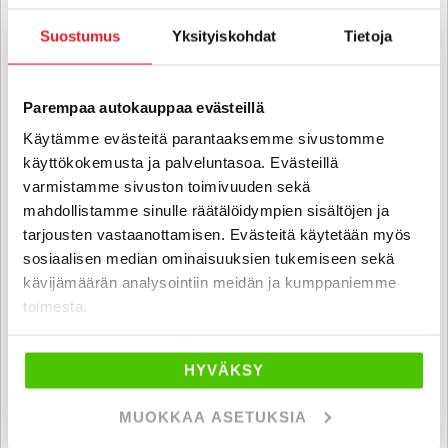
Suostumus
Yksityiskohdat
Tietoja
Parempaa autokauppaa evästeillä
Käytämme evästeitä parantaaksemme sivustomme
käyttökokemusta ja palveluntasoa. Evästeillä
varmistamme sivuston toimivuuden sekä
mahdollistamme sinulle räätälöidympien sisältöjen ja
tarjousten vastaanottamisen. Evästeitä käytetään myös
Adria Coral Plus 670 SLT
sosiaalisen median ominaisuuksien tukemiseen sekä
Fiat 2,3 JTD 130 Multijet Puoli-integroitu ALDE - B-kortti -
kävijämäärän analysointiin meidän ja kumppaniemme
YKSIOMISTEINEN SUPERHIENO CORAL, ERILLISVUOTEET +
toimesta.
TAKAKYLPPÄRI - J. autoturva
2013
, Manuaali, Diesel, 68 000 km, Rek. 5, Vuodepaikat 3
HYVÄKSY
46 780 €
vantaa
alk. 406 € / kk
MUOKKAA ASETUKSIA