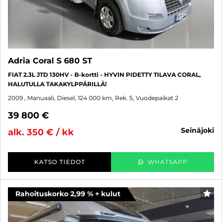
Adria Coral S 680 ST
FIAT 2.3L JTD 130HV - B-kortti - HYVIN PIDETTY TILAVA CORAL,
HALUTULLA TAKAKYLPPÄRILLÄ!
2009
, Manuaali, Diesel, 124 000 km, Rek. 5, Vuodepaikat 2
39 800 €
seinäjoki
alk. 350 € / kk
KATSO TIEDOT
WHATSAPP
Rahoituskorko 2,99 % + kulut
SUO