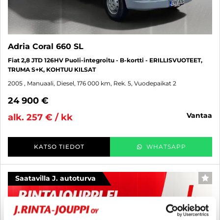
Adria Coral 660 SL
Fiat 2,8 JTD 126HV Puoli-integroitu - B-kortti - ERILLISVUOTEET,
TRUMA S+K, KOHTUU KILSAT
2005
, Manuaali, Diesel, 176 000 km, Rek. 5, Vuodepaikat 2
24 900 €
vantaa
alk. 257 € / kk
KATSO TIEDOT
WHATSAPP
Saatavilla J. autoturva
SUO