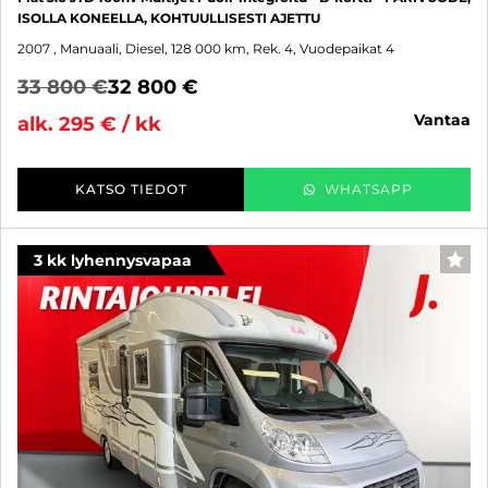
ISOLLA KONEELLA, KOHTUULLISESTI AJETTU
2007
, Manuaali, Diesel, 128 000 km, Rek. 4, Vuodepaikat 4
33 800 €
32 800 €
vantaa
alk. 295 € / kk
KATSO TIEDOT
WHATSAPP
3 kk lyhennysvapaa
SUO