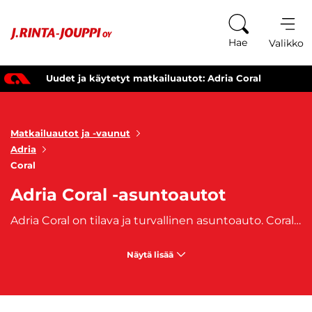
Siirry sisältöön
Hae
Valikko
Uudet ja käytetyt matkailuautot: Adria Coral
Matkailuautot ja -vaunut
Adria
Coral
Adria Coral -asuntoautot
Adria Coral on tilava ja turvallinen asuntoauto. Coral omaa neljä tai viisi istuinpaikkaa ja sen hyväksytyt vuodepaikat vaihtelevat kolmen ja seitsemän välillä. Osta oma, heti saatavilla oleva ja vähäpäästöinen Adria Coral asuntoautosi J. Rinta-joupilta. Autoon on saatavilla myös edullinen
Näytä lisää