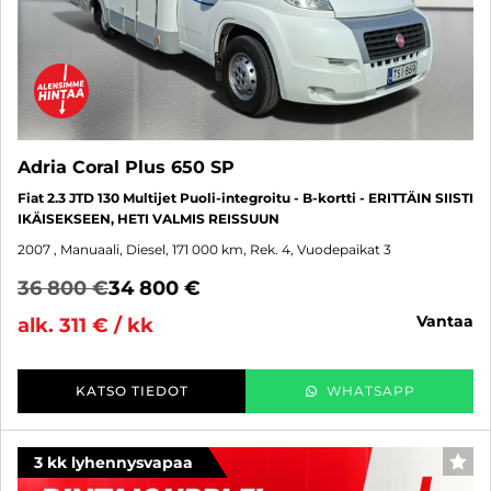
Adria Coral Plus 650 SP
Fiat 2.3 JTD 130 Multijet Puoli-integroitu - B-kortti - ERITTÄIN SIISTI
IKÄISEKSEEN, HETI VALMIS REISSUUN
2007
, Manuaali, Diesel, 171 000 km, Rek. 4, Vuodepaikat 3
36 800 €
34 800 €
vantaa
alk. 311 € / kk
KATSO TIEDOT
WHATSAPP
3 kk lyhennysvapaa
SUO