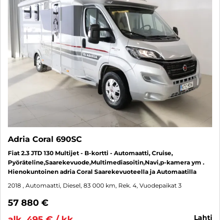
Adria Coral 690SC
Fiat 2.3 JTD 130 Multijet - B-kortti - Automaatti, Cruise,
Pyöräteline,Saarekevuode,Multimediasoitin,Navi,p-kamera ym .
Hienokuntoinen adria Coral Saarekevuoteella ja Automaatilla
2018
, Automaatti, Diesel, 83 000 km, Rek. 4, Vuodepaikat 3
57 880 €
lahti
alk. 495 € / kk