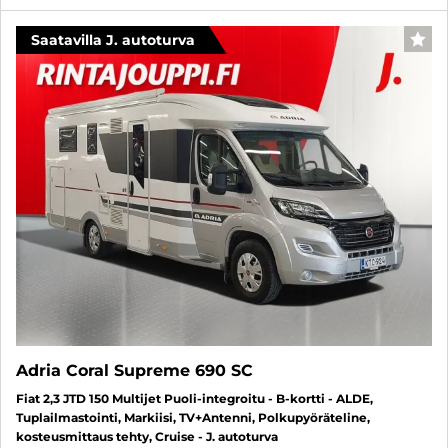
Saatavilla J. autoturva
SUO
Adria Coral Supreme 690 SC
Fiat 2,3 JTD 150 Multijet Puoli-integroitu - B-kortti - ALDE,
Tuplailmastointi, Markiisi, TV+Antenni, Polkupyöräteline,
kosteusmittaus tehty, Cruise - J. autoturva