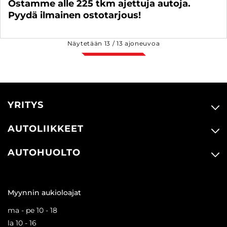
Ostamme alle 225 tkm ajettuja autoja.
Pyydä ilmainen ostotarjous!
Näytetään
13
/
13
ajoneuvoa
YRITYS
AUTOLIIKKEET
AUTOHUOLTO
Myynnin aukioloajat
ma - pe 10 - 18
la 10 - 16