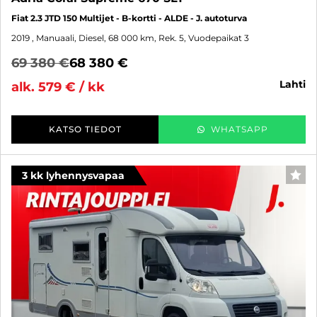
Fiat 2.3 JTD 150 Multijet - B-kortti - ALDE - J. autoturva
2019
, Manuaali, Diesel, 68 000 km, Rek. 5, Vuodepaikat 3
69 380 €
68 380 €
lahti
alk. 579 € / kk
KATSO TIEDOT
WHATSAPP
3 kk lyhennysvapaa
SUO