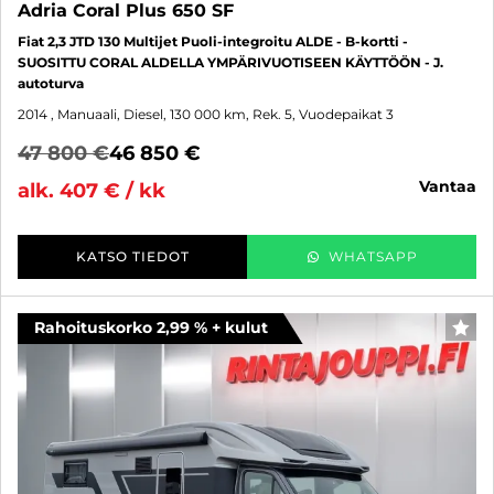
Adria Coral Plus 650 SF
Fiat 2,3 JTD 130 Multijet Puoli-integroitu ALDE - B-kortti -
SUOSITTU CORAL ALDELLA YMPÄRIVUOTISEEN KÄYTTÖÖN - J.
autoturva
2014
, Manuaali, Diesel, 130 000 km, Rek. 5, Vuodepaikat 3
47 800 €
46 850 €
vantaa
alk. 407 € / kk
KATSO TIEDOT
WHATSAPP
Rahoituskorko 2,99 % + kulut
SUO