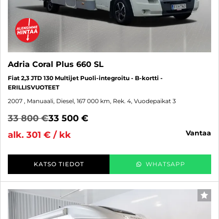
Adria Coral Plus 660 SL
Fiat 2,3 JTD 130 Multijet Puoli-integroitu - B-kortti -
ERILLISVUOTEET
2007
, Manuaali, Diesel, 167 000 km, Rek. 4, Vuodepaikat 3
33 800 €
33 500 €
vantaa
alk. 301 € / kk
KATSO TIEDOT
WHATSAPP
SUO