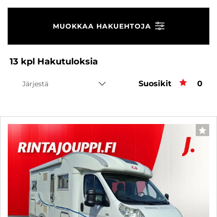
MUOKKAA HAKUEHTOJA
13
kpl
Hakutuloksia
Suosikit
Suos
0
Järjestä
SUO