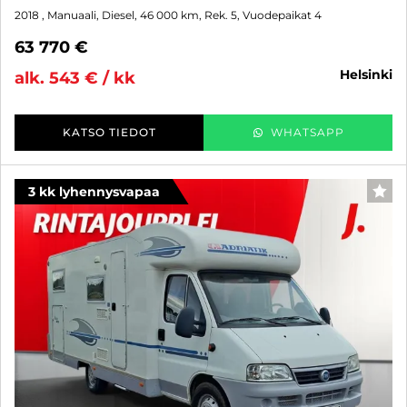
2018
, Manuaali, Diesel, 46 000 km, Rek. 5, Vuodepaikat 4
63 770 €
helsinki
alk. 543 € / kk
KATSO TIEDOT
WHATSAPP
3 kk lyhennysvapaa
SUO