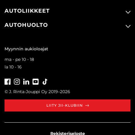
AUTOLIIKKEET
AUTOHUOLTO
Myynnin aukioloajat
ma - pe 10 - 18
la 10 - 16
Facebook
Instagram
LinkedIn
Youtube
Tiktok
© J. Rinta-Jouppi Oy 2019–2026
LIITY JII-KLUBIIN
Rekisteriseloste