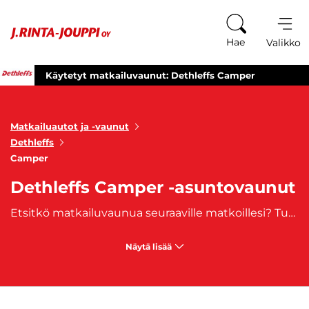
Siirry sisältöön
Hae
Valikko
Käytetyt matkailuvaunut: Dethleffs Camper
Matkailuautot ja -vaunut
Dethleffs
Camper
Dethleffs Camper -asuntovaunut
Etsitkö matkailuvaunua seuraaville matkoillesi? Tutustu laajaan valikoimaamme käytettyjä Dethleffs Camper -matkailuvaunuja, jotka tarjoavat luotettavuutta ja mukavuutta matkoillesi. Dethleffs Camper -matkailuvaunut ovat tunnettuja laadustaan ja käytännöllisyydestään, tarjoten ihanteellisen yhdistelmän tilaa, mukavuutta ja helppokäyttöisyyttä kaikenlaisiin seikkailuihin. Olipa suunnitelmissasi sitten rentouttava perheloma, aktiivinen retkeilyreissu tai seikkailu ystävien kanssa, meiltä löydät juuri sinulle sopivan matkakumppanin. Tutustu valikoimaamme ja löydä unelmiesi matkailuvaunu, joka vie sinut seuraavaan seikkailuun!
Näytä lisää