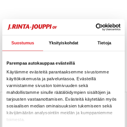
Hups, ei tuloksia!
Suostumus
Yksityiskohdat
Tietoja
Ei huolta, tässä valikoimassamme olevat lähimmät
vastaavat ajoneuvot.
Parempaa autokauppaa evästeillä
KATSO VASTAAVANLAISET AUTOT
Käytämme evästeitä parantaaksemme sivustomme
käyttökokemusta ja palveluntasoa. Evästeillä
varmistamme sivuston toimivuuden sekä
mahdollistamme sinulle räätälöidympien sisältöjen ja
tarjousten vastaanottamisen. Evästeitä käytetään myös
sosiaalisen median ominaisuuksien tukemiseen sekä
kävijämäärän analysointiin meidän ja kumppaniemme
toimesta.