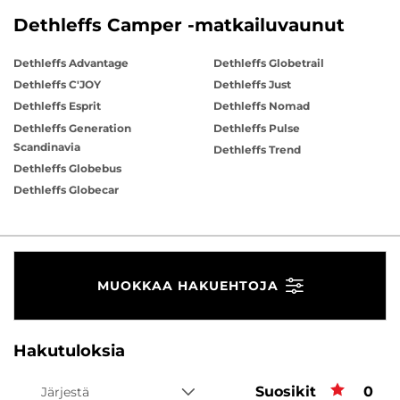
Dethleffs Camper -matkailuvaunut
Dethleffs Advantage
Dethleffs Globetrail
Dethleffs C'JOY
Dethleffs Just
Dethleffs Esprit
Dethleffs Nomad
Dethleffs Generation
Dethleffs Pulse
Scandinavia
Dethleffs Trend
Dethleffs Globebus
Dethleffs Globecar
MUOKKAA HAKUEHTOJA
Hakutuloksia
Suosikit
Suos
0
Järjestä