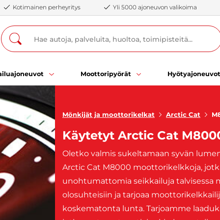
Kotimainen perheyritys
Yli 5000 ajoneuvon valikoima
iluajoneuvot
Moottoripyörät
Hyötyajoneuvo
Mönkijät ja moottorikelkat
Arctic Cat
M
Käytetyt Arctic Cat M800
Oletko valmis sukeltamaan syvän lume
Arctic Cat M8000 moottorikelkkoja, jotk
unohtumattomia seikkailuja talvisessa 
olosuhteisiin ja tarjoaa moottorikelkkail
koskematonta lunta. Tarjoamme laadukka