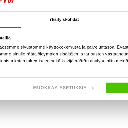
Näytetään
0
/
0
ajo
Yksityiskohdat
eillä
aksemme sivustomme käyttökokemusta ja palveluntasoa. Eväst
mme sinulle räätälöidympien sisältöjen ja tarjousten vastaanott
inaisuuksien tukemiseen sekä kävijämäärän analysointiin mei
MUOKKAA ASETUKSIA