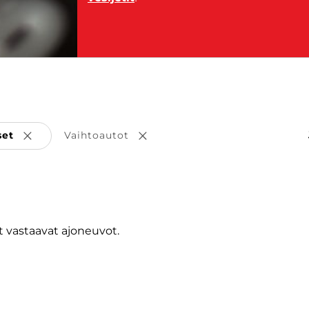
set
Vaihtoautot
Poista valinta
Poista valinta
 vastaavat ajoneuvot.