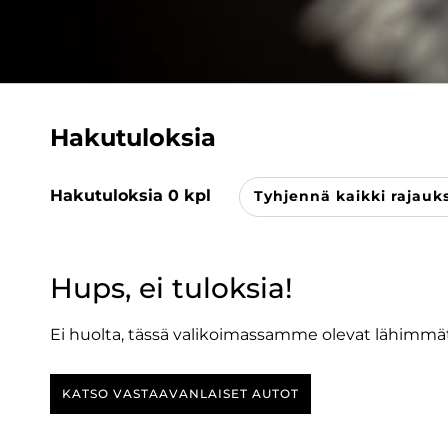
Hakutuloksia
Hakutuloksia
0
kpl
Tyhjennä kaikki rajauk
Hups, ei tuloksia!
Ei huolta, tässä valikoimassamme olevat lähimmät
KATSO VASTAAVANLAISET AUTOT