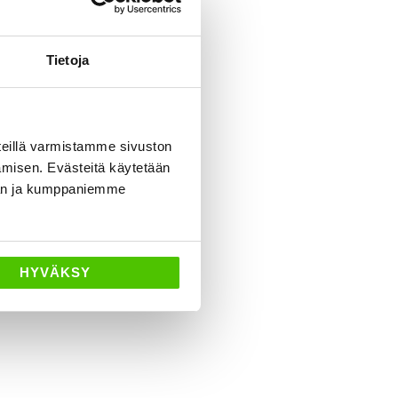
neuvoa
Tietoja
eillä varmistamme sivuston
amisen. Evästeitä käytetään
dän ja kumppaniemme
HYVÄKSY