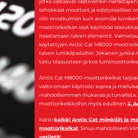
jotka vastaavat vaativienkin harrastaji
tehokkaat moottorit ja edistykselliset o
niin rinnekulmiin kuin avoimille lumiken
moottorikelkan saat käyttöösi laadukka
haastamaan talven elementit. Valmist
käytettyjen Arctic Cat M8000 moottori
talven lumikilpailuihin. Jokainen jyrkkä
tartu tilaisuuteen ja koe lumimoottorik
Arctic Cat M8000-moottorikelkat tarjoav
valita omaan käyttöön sopiva ja mieluis
mahdollisimman mukavaa ja turvallista. J. 
moottorikelkkoihin myös edullinen
J. A
Katso
kaikki Arctic Cat mönkijät ja mo
moottorikelkat
. Sinua mahdollisesti k
vesijetit
!