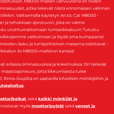
en odotuksiin. M8000-mallien vahvuutena on niiden
minaisuudet, jotka tekevät niistä erinomaisen valinnan
tillekin. Valitsemalla käytetyn Arctic Cat M8000 -
an ja tehokkaan ajoneuvon, joka on valmis
audu unohtumattomaan lumiseikkailuun! Tutustu
kelkkojemme valikoimaan ja löydä oma kumppanisi
 rinteiden lasku ja lumipeitteinen maisema odottavat –
elkkailun ilo M8000-malliston kanssa!
at erilaisia ominaisuuksia ja kokemuksia. On tärkeää
a maastoajoneuvo, jotta liikkumisesta tulee
Rinta-Joupilta on saatavilla kilvellisiin mönkijöihin ja
utorahoitus
.
ottorikelkat
, sekä
kaikki mönkijät ja
iinnostavat myös
moottoripyörät
sekä
veneet ja