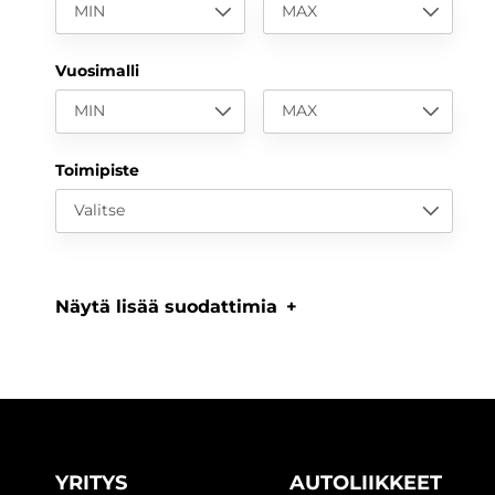
MIN
MAX
Vuosimalli
MIN
MAX
Toimipiste
Valitse
Näytä lisää suodattimia
YRITYS
AUTOLIIKKEET