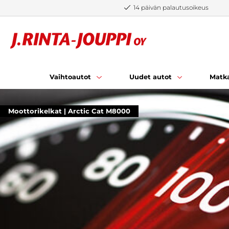
Siirry sisältöön
14 päivän palautusoikeus
Vaihtoautot
Uudet autot
Matka
Moottorikelkat | Arctic Cat M8000