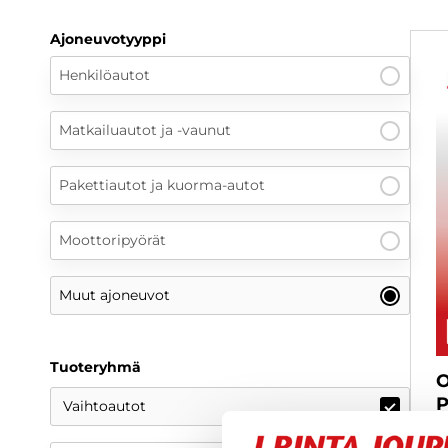
Ajoneuvotyyppi
Henkilöautot
Matkailuautot ja -vaunut
Pakettiautot ja kuorma-autot
Moottoripyörät
Muut ajoneuvot
Tuoteryhmä
O
P
Vaihtoautot