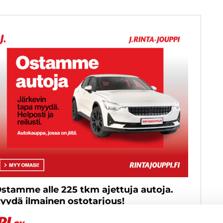
stamme alle 225 tkm ajettuja autoja.
yydä ilmainen ostotarjous!