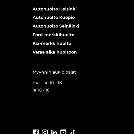
Autohuolto Helsinki
Autohuolto Kuopio
Autohuolto Seinäjoki
Ford-merkkihuolto
Kia-merkkihuolto
Varaa aika huoltoon
Myynnin aukioloajat
ma - pe 10 - 18
la 10 - 16
Facebook
Instagram
LinkedIn
Youtube
Tiktok