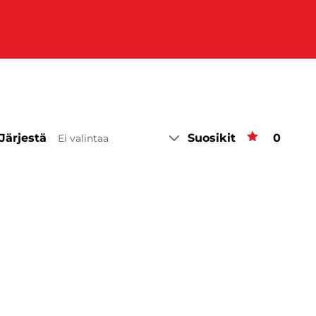
Järjestä
Suosikit
Suosiki
0
Ei valintaa