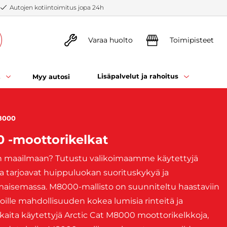
Autojen kotiintoimitus jopa 24h
Varaa huolto
Toimipisteet
t
Lisäpalvelut ja rahoitus
Myy autosi
8000
0 -moottorikelkat
n maailmaan? Tutustu valikoimaamme käytettyjä
a tarjoavat huippuluokan suorituskykyä ja
maisemassa. M8000-mallisto on suunniteltu haastaviin
ijoille mahdollisuuden kokea lumisia rinteitä ja
ita käytettyjä Arctic Cat M8000 moottorikelkkoja,