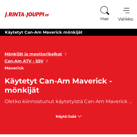
Siirry sisältöön
Hae
Valikko
Käytetyt Can-Am Maverick mönkijät
Mönkijät ja moottorikelkat
Can-Am ATV - SSV
Maverick
Käytetyt Can-Am Maverick -
mönkijät
Oletko kiinnostunut käytetyistä Can-Am Maverick mönkijöistä? Meiltä löydät laadukkaat vaihtoehdot, jotka tarjoavat huippuluokan suorituskykyä ja jännittäviä off-road-seikkailuja. Can-Am Maverick -mallisto on suunniteltu tarjoamaan vauhdikasta ja monipuolista ajokokemusta, ja käytettyinä nämä mönkijät ovat edelleen erinomaisia valintoja. Valikoimassamme on eri Can-Am Maverick -mallit ja varustelutasot, joten voit valita juuri itsellesi sopivan käytetyn mönkijän. Olipa kyse sitten mutkikkaista poluista, hiekkadyyneistä tai haastavista maastoista, Can-Am Maverick tarjoaa voimaa ja hallittavuutta kaikissa olosuhteissa. Tutustu valikoimaamme ja löydä itsellesi sopiva käytetty Can-Am Maverick mönkijä nyt. Astu ulos mukavuusalueeltasi ja valmistaudu kokemaan jännittäviä off-road-seikkailuja käytetyllä Can-Am Maverickilla!
Näytä lisää