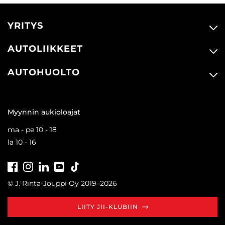
YRITYS
AUTOLIIKKEET
AUTOHUOLTO
Myynnin aukioloajat
ma - pe 10 - 18
la 10 - 16
Facebook
Instagram
LinkedIn
Youtube
Tiktok
© J. Rinta-Jouppi Oy 2019–2026
LIITY JII-KLUBIIN