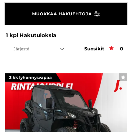
MUOKKAA HAKUEHTOJA
1
kpl
Hakutuloksia
Suosikit
Suos
0
Järjestä
3 kk lyhennysvapaa
SUO