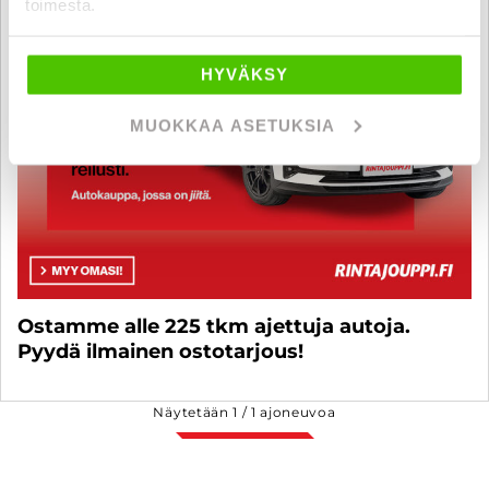
toimesta.
HYVÄKSY
MUOKKAA ASETUKSIA
Ostamme alle 225 tkm ajettuja autoja.
Pyydä ilmainen ostotarjous!
Näytetään
1
/
1
ajoneuvoa