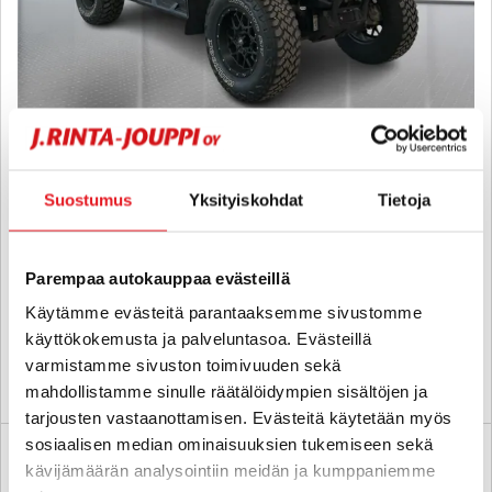
Can-am MAVERICK
SPORT DPS T 1000 SSV - Suomi-mönkijä, Lämpöhytti,
Suostumus
Yksityiskohdat
Tietoja
Ohjaustehostin, ABS - Jarrut, Lavakate, Lisävalo. 1000 KUUTIOINEN!
2020
, Automaatti, Bensiini, 35 000 km
Parempaa autokauppaa evästeillä
16 499 €
Käytämme evästeitä parantaaksemme sivustomme
tampere
alk. 190 € / kk
käyttökokemusta ja palveluntasoa. Evästeillä
varmistamme sivuston toimivuuden sekä
KATSO TIEDOT
WHATSAPP
mahdollistamme sinulle räätälöidympien sisältöjen ja
tarjousten vastaanottamisen. Evästeitä käytetään myös
sosiaalisen median ominaisuuksien tukemiseen sekä
kävijämäärän analysointiin meidän ja kumppaniemme