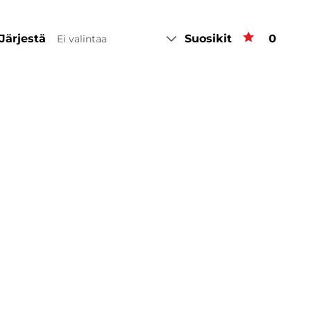
Järjestä
Suosikit
Suosiki
0
Ei valintaa
a