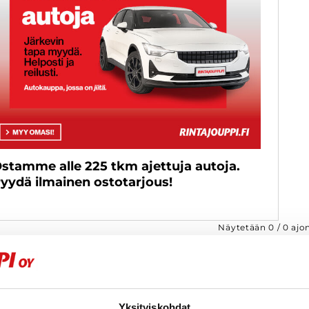
stamme alle 225 tkm ajettuja autoja.
yydä ilmainen ostotarjous!
Näytetään
0
/
0
ajo
Yksityiskohdat