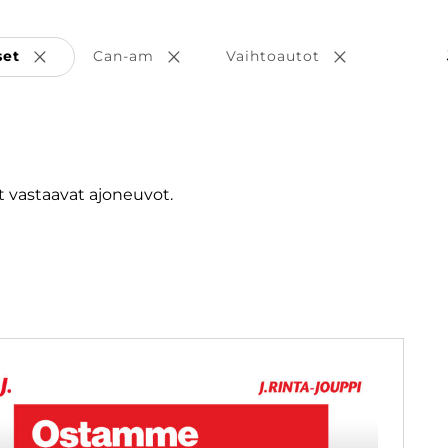
set
Can-am
Vaihtoautot
Poista valinta
Poista valinta
Poista valint
 vastaavat ajoneuvot.