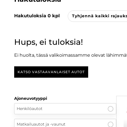
Hakutuloksia
0
kpl
Tyhjennä kaikki rajauk
Hups, ei tuloksia!
Ei huolta, tässä valikoimassamme olevat lähimmät
KATSO VASTAAVANLAISET AUTOT
Ajoneuvotyyppi
Henkilöautot
Matkailuautot ja -vaunut