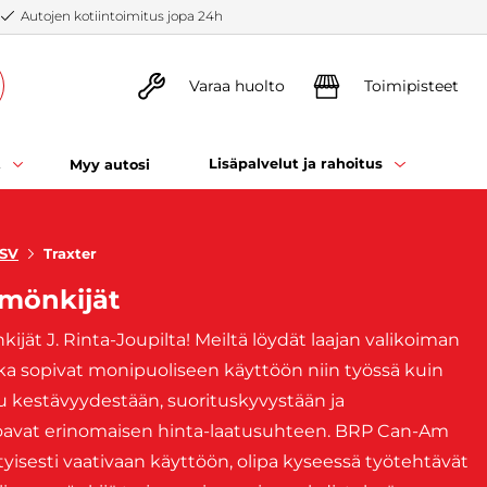
Autojen kotiintoimitus jopa 24h
Varaa huolto
Toimipisteet
t
Lisäpalvelut ja rahoitus
Myy autosi
SSV
Traxter
-mönkijät
ät J. Rinta-Joupilta! Meiltä löydät laajan valikoiman
tka sopivat monipuoliseen käyttöön niin työssä kuin
u kestävyydestään, suorituskyvystään ja
joavat erinomaisen hinta-laatusuhteen. BRP Can-Am
yisesti vaativaan käyttöön, olipa kyseessä työtehtävät