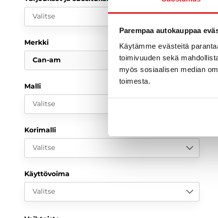
Valitse
Parempaa autokauppaa eväst
Merkki
Käytämme evästeitä paranta
toimivuuden sekä mahdollista
Can-am
myös sosiaalisen median om
toimesta.
Malli
Valitse
Korimalli
Valitse
Käyttövoima
Valitse