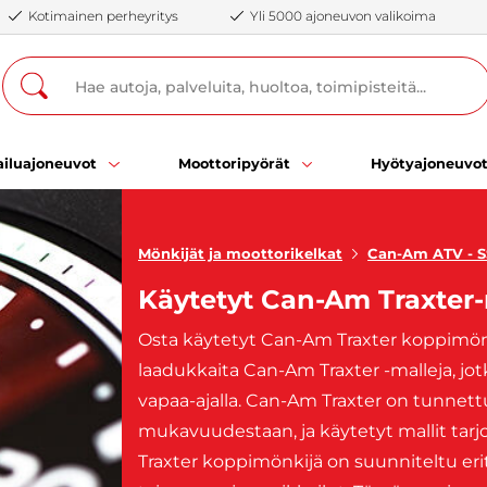
Kotimainen perheyritys
Yli 5000 ajoneuvon valikoima
iluajoneuvot
Moottoripyörät
Hyötyajoneuvo
Mönkijät ja moottorikelkat
Can-Am ATV - 
Käytetyt Can-Am Traxter
Osta käytetyt Can-Am Traxter koppimönkij
laadukkaita Can-Am Traxter -malleja, jo
vapaa-ajalla. Can-Am Traxter on tunnett
mukavuudestaan, ja käytetyt mallit tar
Traxter koppimönkijä on suunniteltu erit