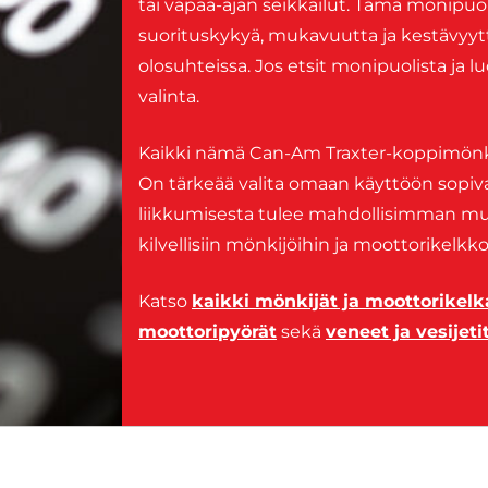
tai vapaa-ajan seikkailut. Tämä monipu
suorituskykyä, mukavuutta ja kestävyyttä
olosuhteissa. Jos etsit monipuolista ja
valinta.
Kaikki nämä Can-Am Traxter-koppimönkijä
On tärkeää valita omaan käyttöön sopiva 
liikkumisesta tulee mahdollisimman mukav
kilvellisiin mönkijöihin ja moottorikelk
Katso
kaikki mönkijät ja moottorikelk
moottoripyörät
sekä
veneet ja vesijeti