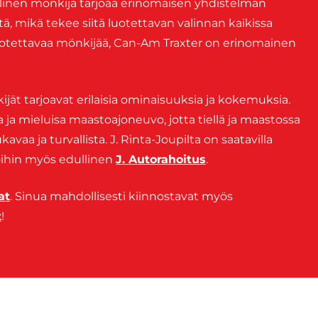
olinen mönkijä tarjoaa erinomaisen yhdistelmän
, mikä tekee siitä luotettavan valinnan kaikissa
 luotettavaa mönkijää, Can-Am Traxter on erinomainen
t tarjoavat erilaisia ominaisuuksia ja kokemuksia.
ja mieluisa maastoajoneuvo, jotta tiellä ja maastossa
aa ja turvallista. J. Rinta-Joupilta on saatavilla
koihin myös edullinen
J. Autorahoitus
.
at
. Sinua mahdollisesti kiinnostavat myös
t
!