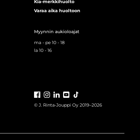
Kia-merkkihuolto
Varaa aika huoltoon
Myynnin aukioloajat
ma - pe 10 - 18
la 10 - 16
Facebook
Instagram
LinkedIn
Youtube
Tiktok
© J. Rinta-Jouppi Oy 2019–2026