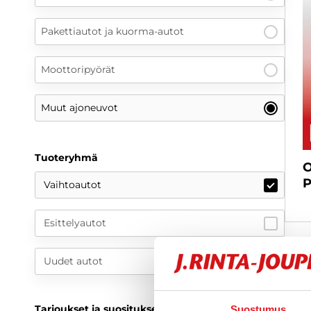
Pakettiautot ja kuorma-autot
Moottoripyörät
Muut ajoneuvot
Tuoteryhmä
O
P
Vaihtoautot
Esittelyautot
Uudet autot
Tarjoukset ja suositukset
Suostumus