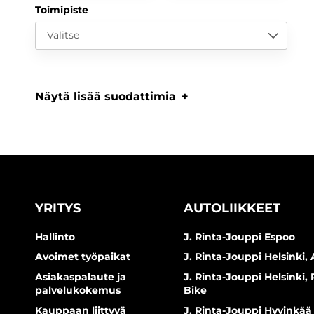
Toimipiste
Valitse
Näytä lisää suodattimia
YRITYS
AUTOLIIKKEET
Hallinto
J. Rinta-Jouppi Espoo
Avoimet työpaikat
J. Rinta-Jouppi Helsinki, 
Asiakaspalaute ja
J. Rinta-Jouppi Helsinki,
palvelukokemus
Bike
Kauppaan liittyvä
J. Rinta-Jouppi Hyvinkää