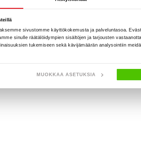
eillä
aksemme sivustomme käyttökokemusta ja palveluntasoa. Eväst
mme sinulle räätälöidympien sisältöjen ja tarjousten vastaanott
inaisuuksien tukemiseen sekä kävijämäärän analysointiin mei
MUOKKAA ASETUKSIA