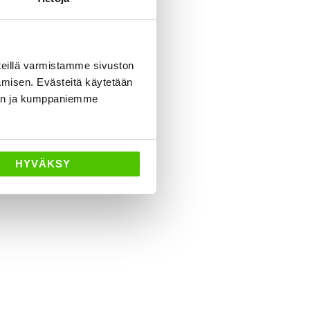
eillä varmistamme sivuston
amisen. Evästeitä käytetään
dän ja kumppaniemme
HYVÄKSY