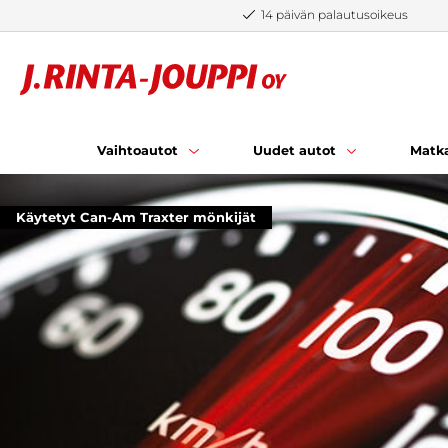
Siirry sisältöön
14 päivän palautusoikeus
Vaihtoautot
Uudet autot
Matka
Käytetyt Can-Am Traxter mönkijät