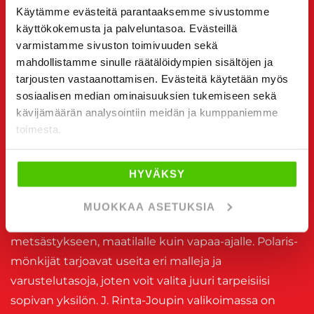
kuljettajalle vakautta ja luotettavuutta joka
Käytämme evästeitä parantaaksemme sivustomme
käyttökokemusta ja palveluntasoa. Evästeillä
tilanteessa. Käytettynä hankittuna Polaris-mönkijä
varmistamme sivuston toimivuuden sekä
on myös taloudellinen valinta, jolla saat erinomaisen
mahdollistamme sinulle räätälöidympien sisältöjen ja
hinta-laatusuhteen.
tarjousten vastaanottamisen. Evästeitä käytetään myös
sosiaalisen median ominaisuuksien tukemiseen sekä
Mönkijä Polaris – Suorituskykyä kaikissa
kävijämäärän analysointiin meidän ja kumppaniemme
olosuhteissa
toimesta.
Mönkijä Polaris tarjoaa erinomaista suorituskykyä
HYVÄKSY
vaihtelevissa maastoissa. Näiden mönkijöiden
vahvuus piilee niiden monikäyttöisyydessä ja
MUOKKAA ASETUKSIA
ketteryydessä, minkä ansiosta ne soveltuvat niin
metsästykseen, maatilalle kuin vapaa-ajalle. Polaris-
mönkijät tarjoavat useita eri malleja ja
varustelutasoja, joten voit valita juuri tarpeisiisi
sopivan yksilön. J. Rinta-Joupin valikoimassa on