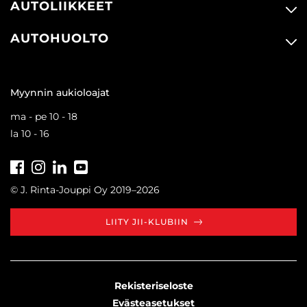
AUTOLIIKKEET
AUTOHUOLTO
Myynnin aukioloajat
ma - pe 10 - 18
la 10 - 16
Facebook
Instagram
LinkedIn
Youtube
Tiktok
© J. Rinta-Jouppi Oy 2019–2026
LIITY JII-KLUBIIN
Rekisteriseloste
Evästeasetukset