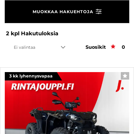
MUOKKAA HAKUEHTOJA
2
kpl
Hakutuloksia
Suosikit
Suos
0
Ei valintaa
3 kk lyhennysvapaa
SUO