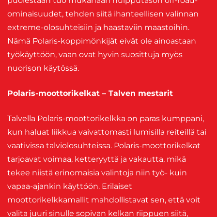
puolestaan tuo mukanaan huipputason off-road-
ominaisuudet, tehden siitä ihanteellisen valinnan
extreme-olosuhteisiin ja haastaviin maastoihin.
Nämä Polaris-koppimönkijät eivät ole ainoastaan
työkäyttöön, vaan ovat hyvin suosittuja myös
nuorison käytössä.
Polaris-moottorikelkat – Talven mestarit
Talvella Polaris-moottorikelkka on paras kumppani,
kun haluat liikkua vaivattomasti lumisilla reiteillä tai
vaativissa talviolosuhteissa. Polaris-moottorikelkat
tarjoavat voimaa, ketteryyttä ja vakautta, mikä
tekee niistä erinomaisia valintoja niin työ- kuin
vapaa-ajankin käyttöön. Erilaiset
moottorikelkkamallit mahdollistavat sen, että voit
valita juuri sinulle sopivan kelkan riippuen siitä,