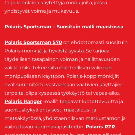
tarjolla erilaisia käytettyjä mönkijöitä, joissa
yhdistyvät voima ja mukavuus.
Polaris Sportsman – Suosituin malli maastossa
Polaris Sportsman 570
on ehdottomasti suosituin
Polaris-mönkijä, ja hyvästä syystä. Se tarjoaa
täydellisen tasapainon voiman ja hallittavuuden
välillä, mikä tekee siitä ihanteellisen valinnan
monipuoliseen käyttöön. Polaris-koppimönkijät
ovat suunniteltu vastaamaan vaativien käyttäjien
tarpeita, olipa kyseessä työkäyttö tai vapaa-aika.
Polaris Ranger
-mallit tarjoavat luotettavuutta ja
suorituskykyä erityisesti maatalous- ja
metsäkäytössä, yhdistäen tilavan matkustamon ja
vaikuttavan kuormakapasiteetin.
Polaris RZR