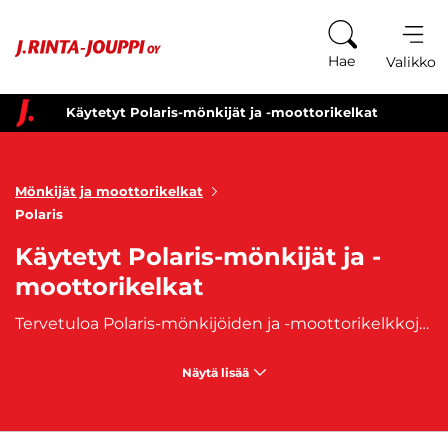
Siirry sisältöön
Hae
Valikko
Käytetyt Polaris-mönkijät ja -moottorikelkat
Mönkijät ja moottorikelkat
Polaris
Käytetyt Polaris-mönkijät ja -
moottorikelkat
Tervetuloa Polaris-mönkijöiden ja -moottorikelkkojen maailmaan, missä amerikkalainen voima yhdistyy tinkimättömään luotettavuuteen! Meiltä löydät laajan valikoiman käytettyjä Polaris koneita, jotka ovat valmistettu Yhdysvalloissa. Jokainen mönkijä ja moottorikelkka kantaa mukanaan amerikkalaista insinööritaitoa, tarjoten voimaa ja suorituskykyä kaikissa olosuhteissa. Polaris-mönkijät ovat ihanteellisia maastoon, tarjoten vahvan suorituskyvyn ja kestävyyden. Etsitpä sitten työjuhtaa maatalouteen tai harrastuskumppania, meiltä löytyy Polaris-mönkijä juuri sinulle. Maailman suosituin mönkijä on
Näytä lisää