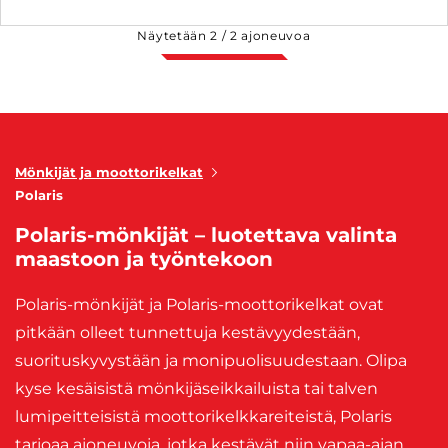
Näytetään
2
/
2
ajoneuvoa
Mönkijät ja moottorikelkat
Polaris
Polaris-mönkijät – luotettava valinta
maastoon ja työntekoon
Polaris-mönkijät ja Polaris-moottorikelkat ovat
pitkään olleet tunnettuja kestävyydestään,
suorituskyvystään ja monipuolisuudestaan. Olipa
kyse kesäisistä mönkijäseikkailuista tai talven
lumipeitteisistä moottorikelkkareiteistä, Polaris
tarjoaa ajoneuvoja, jotka kestävät niin vapaa-ajan