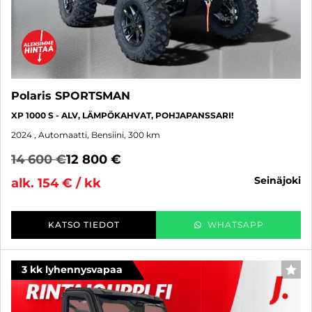
Polaris SPORTSMAN
XP 1000 S - ALV, LÄMPÖKAHVAT, POHJAPANSSARI!
2024
, Automaatti, Bensiini, 300 km
14 600 €
12 800 €
seinäjoki
alk. 154 € / kk
KATSO TIEDOT
WHATSAPP
3 kk lyhennysvapaa
SUO