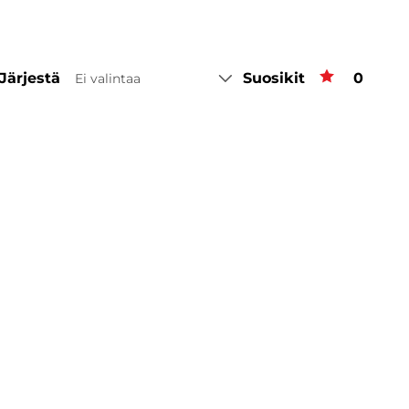
Järjestä
Suosikit
Suosiki
0
Ei valintaa