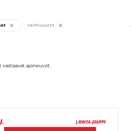
set
Vaihtoautot
Poista valinta
Poista valinta
 vastaavat ajoneuvot.