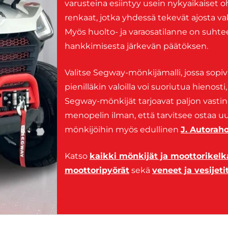
varusteina esiintyy usein nykyaikaiset oh
renkaat, jotka yhdessä tekevät ajosta va
Myös huolto- ja varaosatilanne on suht
hankkimisesta järkevän päätöksen.
Valitse Segway-mönkijämalli, jossa sopiv
pienilläkin valoilla voi suoriutua hieno
Segway-mönkijät tarjoavat paljon vastine
menopelin ilman, että tarvitsee ostaa uutt
mönkijöihin myös edullinen
J. Autorah
Katso
kaikki mönkijät ja moottorikelk
moottoripyörät
sekä
veneet ja vesijeti