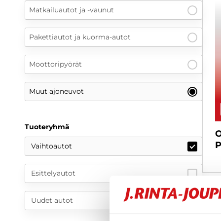
Matkailuautot ja -vaunut
Pakettiautot ja kuorma-autot
Moottoripyörät
Muut ajoneuvot
Tuoteryhmä
O
P
Vaihtoautot
Esittelyautot
Uudet autot