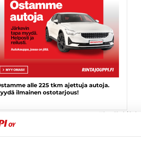
stamme alle 225 tkm ajettuja autoja.
yydä ilmainen ostotarjous!
Näytetään
0
/
0
ajo