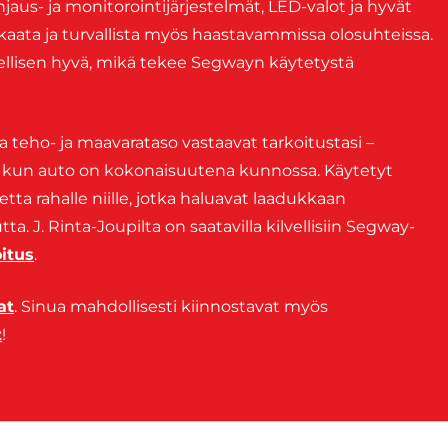
jaus- ja monitorointijärjestelmät, LED-valot ja hyvät
kaata ja turvallista myös haastavammissa olosuhteissa.
eellisen hyvä, mikä tekee Segwayn käytetystä
a teho- ja maavarataso vastaavat tarkoitustasi –
sti, kun auto on kokonaisuutena kunnossa. Käytetyt
tta rahalle niille, jotka haluavat laadukkaan
a. J. Rinta-Joupilta on saatavilla kilvellisiin Segway-
oitus
.
at
. Sinua mahdollisesti kiinnostavat myös
t
!