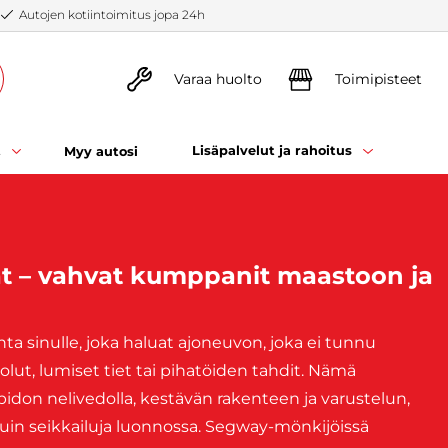
Autojen kotiintoimitus jopa 24h
Varaa huolto
Toimipisteet
t
Lisäpalvelut ja rahoitus
Myy autosi
t – vahvat kumppanit maastoon ja
a sinulle, joka haluat ajoneuvon, joka ei tunnu
lut, lumiset tiet tai pihatöiden tahdit. Nämä
pidon nelivedolla, kestävän rakenteen ja varustelun,
uin seikkailuja luonnossa. Segway-mönkijöissä