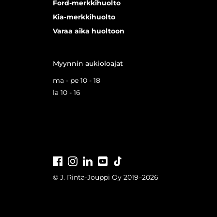
Ford-merkkihuolto
Kia-merkkihuolto
Varaa aika huoltoon
Myynnin aukioloajat
ma - pe 10 - 18
la 10 - 16
Facebook
Instagram
LinkedIn
Youtube
Tiktok
© J. Rinta-Jouppi Oy 2019–2026