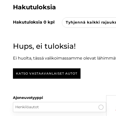
Hakutuloksia
Hakutuloksia
0
kpl
Tyhjennä kaikki rajauk
Hups, ei tuloksia!
Ei huolta, tässä valikoimassamme olevat lähimmät
KATSO VASTAAVANLAISET AUTOT
Ajoneuvotyyppi
Henkilöautot