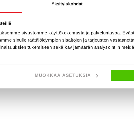
Yksityiskohdat
eillä
aksemme sivustomme käyttökokemusta ja palveluntasoa. Eväst
mme sinulle räätälöidympien sisältöjen ja tarjousten vastaanott
inaisuuksien tukemiseen sekä kävijämäärän analysointiin mei
MUOKKAA ASETUKSIA