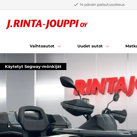
Siirry sisältöön
14 päivän palautusoikeus
Vaihtoautot
Uudet autot
Matka
Käytetyt Segway-mönkijät