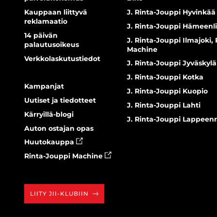
Kauppaan liittyvä
J. Rinta-Jouppi Hyvinkää
reklamaatio
J. Rinta-Jouppi Hämeenl
14 päivän
J. Rinta-Jouppi Ilmajoki,
palautusoikeus
Machine
Verkkolaskutustiedot
J. Rinta-Jouppi Jyväskylä
J. Rinta-Jouppi Kotka
Kampanjat
J. Rinta-Jouppi Kuopio
Uutiset ja tiedotteet
J. Rinta-Jouppi Lahti
Kärryillä-blogi
J. Rinta-Jouppi Lappeen
Auton ostajan opas
Huutokauppa
Rinta-Jouppi Machine
LIITY JII-KLUBIIN