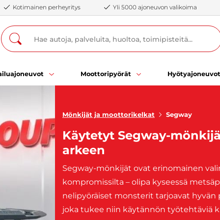
Kotimainen perheyritys
Yli 5000 ajoneuvon valikoima
iluajoneuvot
Moottoripyörät
Hyötyajoneuvo
Mönkijät ja moottorikelkat
Segway
Käytetyt Segway-mönkijä
arkeen
Segway-mönkijät ovat erinomainen valint
kompromissilta – olipa kyseessä metsäpo
nelipyöräiset monsterit tarjoavat hyvän 
joka tukee niin käytännön työtehtäviä k