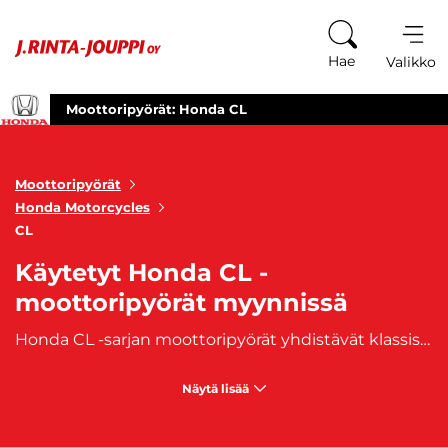
Siirry sisältöön
Hae
Valikko
Moottoripyörät: Honda CL
Moottoripyörät
Honda Motorcycles
CL
Käytetyt Honda CL -
moottoripyörät myynnissä
Honda CL -sarjan moottoripyörät yhdistävät klassisen scrambler-tyylin ja modernin ajettavuuden tavalla, joka puhuttelee sekä uusia että kokeneita motoristeja. Käytettynä Honda CL tarjoaa erinomaisen hinta-laatusuhteen, sillä nämä pyörät tunnetaan luotettavuudestaan, helppohoitoisuudestaan ja ajamisen ilosta. Olitpa etsimässä pyörää kaupunkiajoon, viikonloppuretkiin tai tyylikästä kulkupeliä arkeen, Honda CL on varma valinta.
Näytä lisää