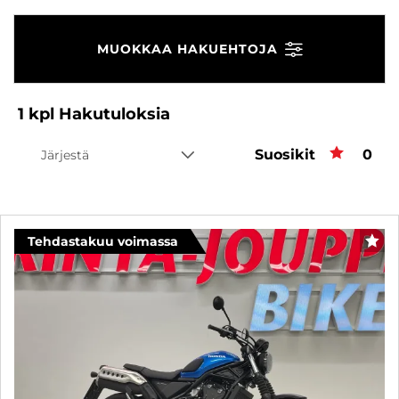
MUOKKAA HAKUEHTOJA
1
kpl
Hakutuloksia
Suosikit
Suos
0
Järjestä
Tehdastakuu voimassa
SUO