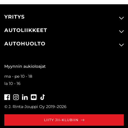
YRITYS
AUTOLIIKKEET
AUTOHUOLTO
Myynnin aukioloajat
ma - pe 10 - 18
la 10 - 16
Facebook
Instagram
LinkedIn
Youtube
Tiktok
© J. Rinta-Jouppi Oy 2019–2026
LIITY JII-KLUBIIN