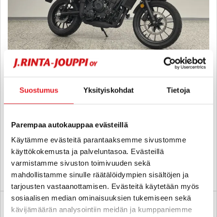
Honda CL
500 Scrambler - A2 - Retrohenkinen Scrambler, 1 omistajalta
Suostumus
Yksityiskohdat
Tietoja
Suomi pyörä, näyttävä metalliväri
2023
, Manuaali, Bensiini, 1 000 km
Parempaa autokauppaa evästeillä
6 880 €
Käytämme evästeitä parantaaksemme sivustomme
helsinki
alk. 118 € / kk
käyttökokemusta ja palveluntasoa. Evästeillä
varmistamme sivuston toimivuuden sekä
KATSO TIEDOT
WHATSAPP
mahdollistamme sinulle räätälöidympien sisältöjen ja
tarjousten vastaanottamisen. Evästeitä käytetään myös
sosiaalisen median ominaisuuksien tukemiseen sekä
kävijämäärän analysointiin meidän ja kumppaniemme