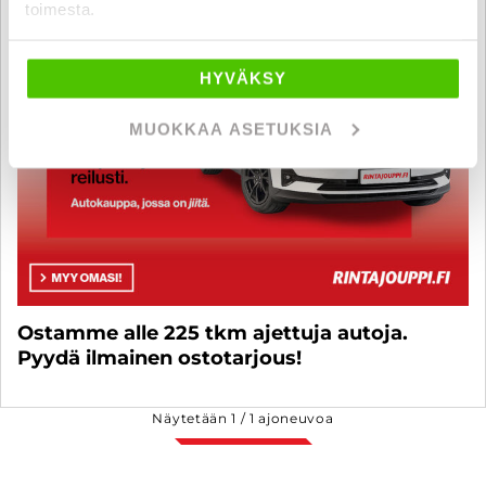
toimesta.
HYVÄKSY
MUOKKAA ASETUKSIA
Ostamme alle 225 tkm ajettuja autoja.
Pyydä ilmainen ostotarjous!
Näytetään
1
/
1
ajoneuvoa