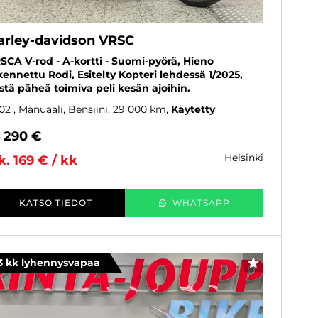
arley-davidson VRSC
SCA V-rod - A-kortti - Suomi-pyörä, Hieno
kennettu Rodi, Esitelty Kopteri lehdessä 1/2025,
stä päheä toimiva peli kesän ajoihin.
02
, Manuaali, Bensiini, 29 000 km
Käytetty
4 290 €
helsinki
k. 169 € / kk
KATSO TIEDOT
WHATSAPP
3 kk lyhennysvapaa
SUOSIKKI