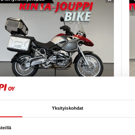
SUOSIKKI
BMW R
B
200 GS - A-kortti - Vähän ajettu Gessu!
10
Ku
Yksityiskohdat
005
, Manuaali, Bensiini, 40 000 km
Käytetty
Sh
ha
eillä
20
 490 €