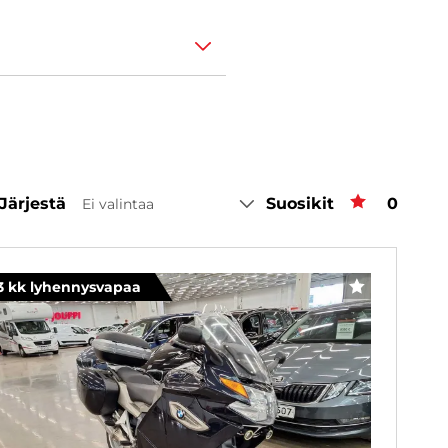
Järjestä
Suosikit
Suosiki
0
Ei valintaa
3 kk lyhennysvapaa
SUOSIKKI