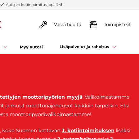
Autojen kotiintoimitus jopa 24h
Varaa huolto
Toimipisteet
t
Lisäpalvelut ja rahoitus
Myy autosi
tettyjen moottoripyörien myyjä
. Valikoimastamme
it ja muut moottoriajoneuvot kaikkiin tarpeisiin. Etsi
isesta moottoripyörävalikoimastamme!
n, koko Suomen kattavan
J. kotiintoimituksen
lisäksi