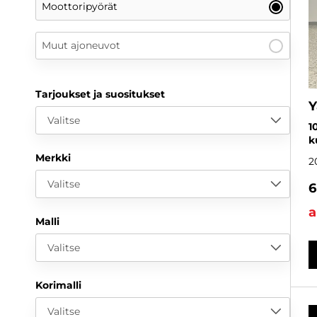
Moottoripyörät
Muut ajoneuvot
Tarjoukset ja suositukset
Y
Valitse
1
k
Merkki
2
Valitse
6
a
Malli
Valitse
Korimalli
Valitse