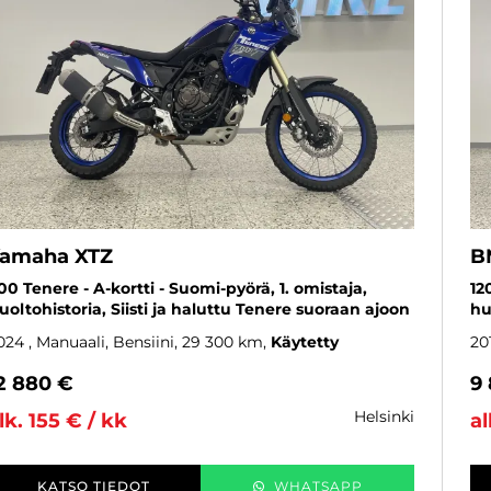
amaha XTZ
B
00 Tenere - A-kortti - Suomi-pyörä, 1. omistaja,
12
uoltohistoria, Siisti ja haluttu Tenere suoraan ajoon
hu
024
, Manuaali, Bensiini, 29 300 km
Käytetty
20
2 880 €
9
helsinki
lk. 155 € / kk
al
KATSO TIEDOT
WHATSAPP