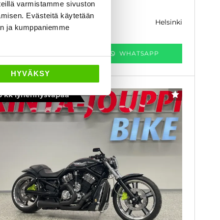
eillä varmistamme sivuston
7 880 €
amisen. Evästeitä käytetään
helsinki
k. 268 € / kk
dän ja kumppaniemme
KATSO TIEDOT
WHATSAPP
HYVÄKSY
3 kk lyhennysvapaa
SUOSIKKI