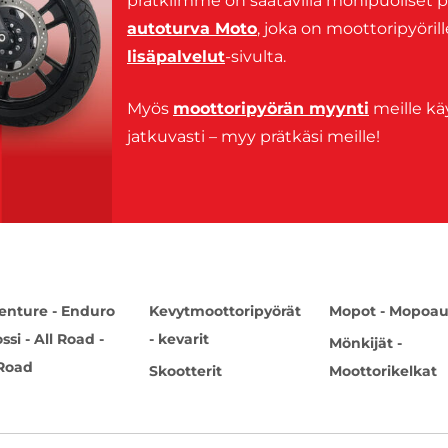
prätkiimme on saatavilla monipuoliset p
autoturva Moto
, joka on moottoripyöril
lisäpalvelut
-sivulta.
Myös
moottoripyörän myynti
meille kä
jatkuvasti – myy prätkäsi meille!
enture - Enduro
Kevytmoottoripyörät
Mopot - Mopoau
ossi - All Road -
- kevarit
Mönkijät -
 Road
Skootterit
Moottorikelkat