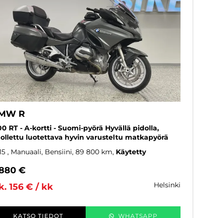
MW R
00 RT - A-kortti - Suomi-pyörä Hyvällä pidolla,
ollettu luotettava hyvin varusteltu matkapyörä
15
, Manuaali, Bensiini, 89 800 km
Käytetty
 880 €
helsinki
k. 156 € / kk
KATSO TIEDOT
WHATSAPP