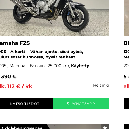
amaha FZS
B
000 - A-kortti - Vähän ajettu, siisti pyörä,
13
ulutusosat kunnossa, hyvät renkaat
Me
005
, Manuaali, Bensiini, 25 000 km
Käytetty
20
 390 €
5
helsinki
lk. 112 € / kk
al
KATSO TIEDOT
WHATSAPP
3 kk lyhennysvapaa