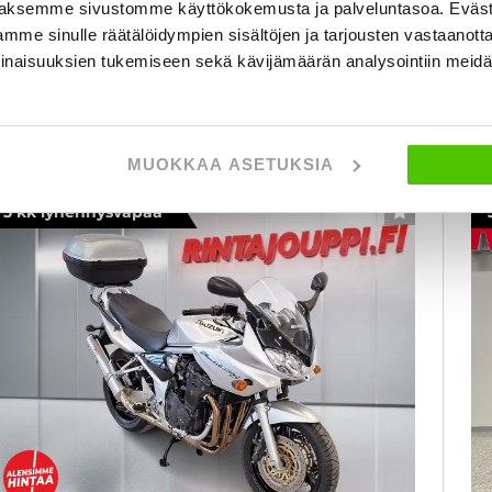
aksemme sivustomme käyttökokemusta ja palveluntasoa. Eväst
2
tampere
lk. 151 € / kk
mme sinulle räätälöidympien sisältöjen ja tarjousten vastaanott
al
inaisuuksien tukemiseen sekä kävijämäärän analysointiin mei
KATSO TIEDOT
WHATSAPP
MUOKKAA ASETUKSIA
3 kk lyhennysvapaa
SUOSIKKI