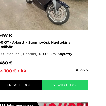
MW K
00 GT - A-kortti - Suomipyörä, Huoltokirja,
talliväri
09
, Manuaali, Bensiini, 96 000 km
Käytetty
 480 €
kuopio
k. 100 € / kk
KATSO TIEDOT
WHATSAPP
3 kk lyhennysvapaa