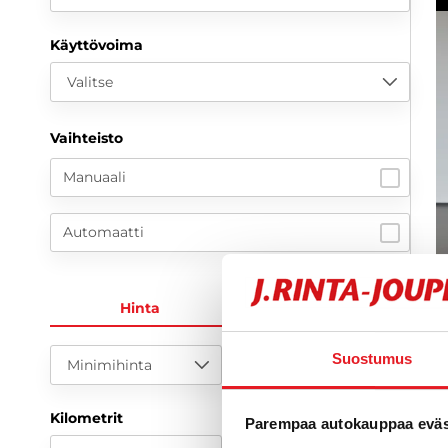
Käyttövoima
Valitse
Vaihteisto
Manuaali
Automaatti
Hinta
KK-erä
1
Suostumus
Minimihinta
Maksimihinta
2
Kilometrit
Parempaa autokauppaa eväst
9