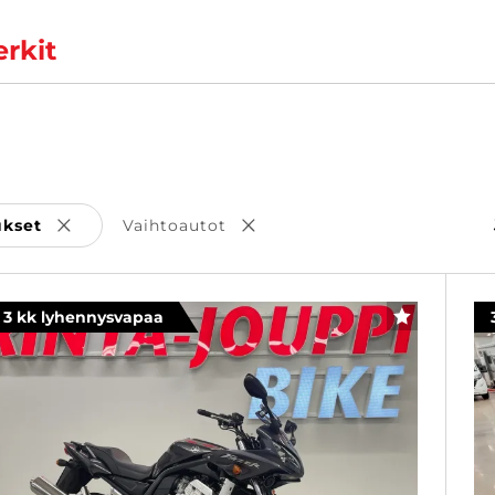
rkit
ukset
Vaihtoautot
Poista valinta
Poista valinta
3 kk lyhennysvapaa
SUOSIKKI