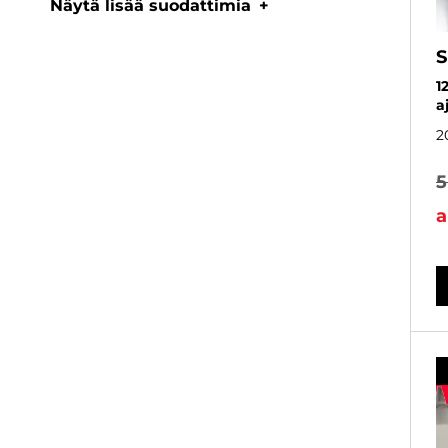
Näytä lisää suodattimia
S
1
a
2
5
a