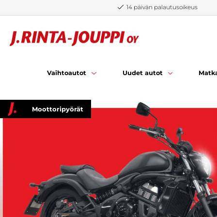
Siirry sisältöön
14 päivän palautusoikeus
Vaihtoautot
Uudet autot
Matka
Moottoripyörät