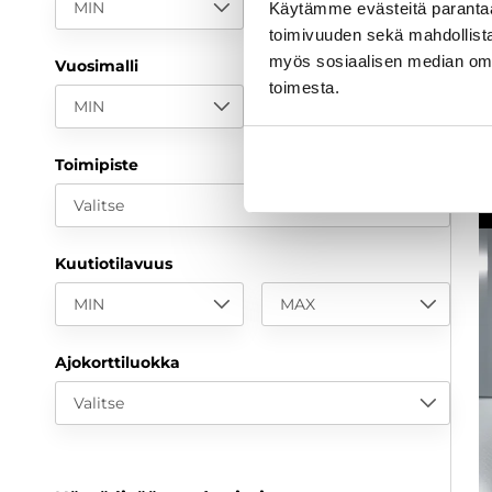
MIN
MAX
Käytämme evästeitä paranta
a
toimivuuden sekä mahdollista
myös sosiaalisen median om
Vuosimalli
toimesta.
MIN
MAX
Toimipiste
Valitse
Kuutiotilavuus
MIN
MAX
Ajokorttiluokka
Valitse