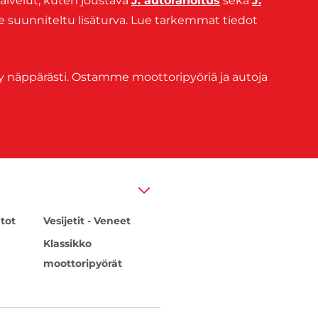
alvelut, kuten joustava
J. autorahoitus
sekä
J.
le suunniteltu lisäturva. Lue tarkemmat tiedot
y näppärästi. Ostamme moottoripyöriä ja autoja
tot
Vesijetit - Veneet
Klassikko
moottoripyörät