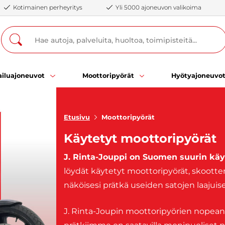
Kotimainen perheyritys
Yli 5000 ajoneuvon valikoima
iluajoneuvot
Moottoripyörät
Hyötyajoneuvo
Etusivu
Moottoripyörät
Käytetyt moottoripyörät
J. Rinta-Jouppi on Suomen suurin käy
löydät käytetyt moottoripyörät, skootter
näköisesi prätkä useiden satojen laaju
J. Rinta-Joupin moottoripyörien nopea