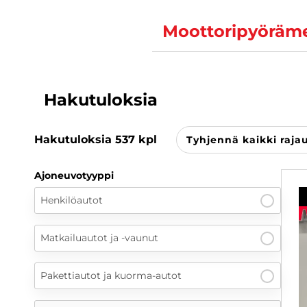
Moottoripyöräme
Hakutuloksia
Hakutuloksia
537
kpl
Tyhjennä kaikki raja
Ajoneuvotyyppi
Henkilöautot
Matkailuautot ja -vaunut
Pakettiautot ja kuorma-autot