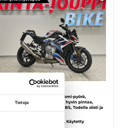
SUOSIKKI
MW M
00R - A-kortti - 1.omisteinen Suomi-pyörä,
lutusosat kunnossa, Renkaissa hyvin pintaa,
Tietoja
ifteri, Ajomoodit, Luistonesto ABS, Todella siisti ja
luttu voimapesä!
23
, Manuaali, Bensiini, 6 400 km
Käytetty