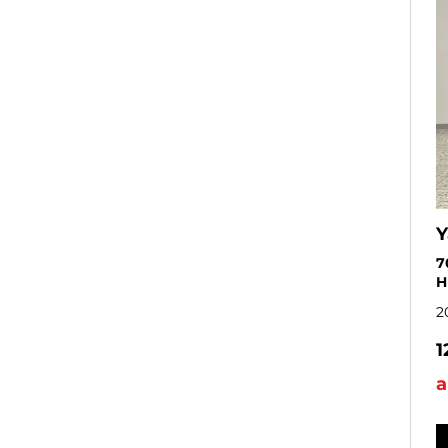
Y
7
H
2
1
a