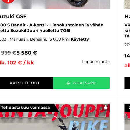
uzuki GSF
H
200 S Bandit - A-kortti - Hienokuntoinen ja vähän
VR
jettu Suzuki! Juuri huollettu 7/26!
ra
Tä
003
, Manuaali, Bensiini, 13 000 km
Käytetty
20
 999 €
5 580 €
1
lappeenranta
lk. 102 € / kk
al
KATSO TIEDOT
WHATSAPP
Tehdastakuu voimassa
SUOSIKKI