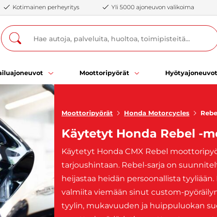
Kotimainen perheyritys
Yli 5000 ajoneuvon valikoima
iluajoneuvot
Moottoripyörät
Hyötyajoneuvo
Moottoripyörät
Honda Motorcycles
Rebe
Käytetyt Honda Rebel -m
Käytetyt Honda CMX Rebel moottoripyör
tarjoushintaan. Rebel-sarja on suunnitel
heijastaa heidän persoonallista tyyliä
valmiita viemään sinut custom-pyöräily
tyylin, mukavuuden ja huippuluokan suori