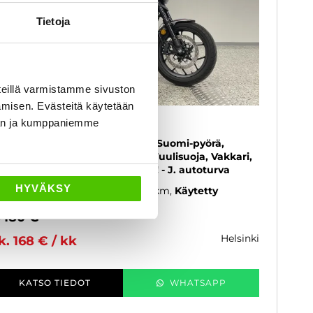
Tietoja
eillä varmistamme sivuston
amisen. Evästeitä käytetään
onda REBEL
dän ja kumppaniemme
00 - A-kortti - DCT 1.omisteinen Suomi-pyörä,
oltohistoria, ABS, Ajomoodit, Tuulisuoja, Vakkari,
della siisti yksilö suoraan ajoon! - J. autoturva
HYVÄKSY
23
, Automaatti, Bensiini, 6 000 km
Käytetty
 180 €
helsinki
k. 168 € / kk
KATSO TIEDOT
WHATSAPP