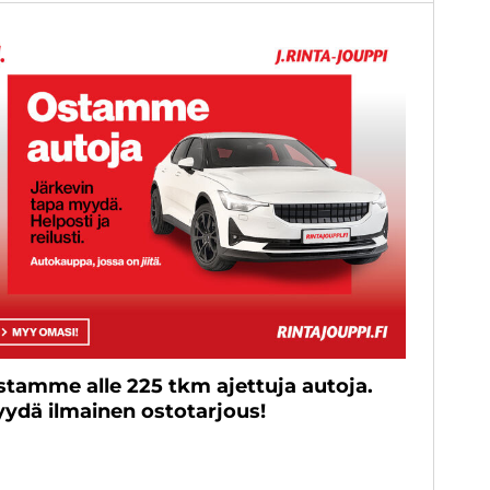
stamme alle 225 tkm ajettuja autoja.
yydä ilmainen ostotarjous!