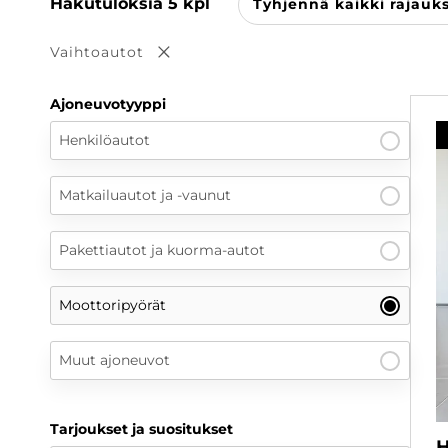
Hakutuloksia
5
kpl
Tyhjennä kaikki rajauk
Vaihtoautot
Poista valinta
Ajoneuvotyyppi
Henkilöautot
Matkailuautot ja -vaunut
Pakettiautot ja kuorma-autot
Moottoripyörät
Muut ajoneuvot
Tarjoukset ja suositukset
H