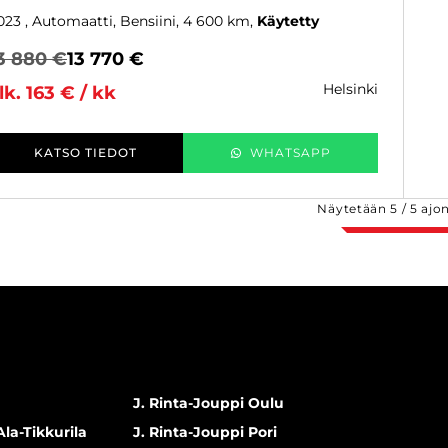
023
, Automaatti, Bensiini, 4 600 km
Käytetty
3 880 €
13 770 €
helsinki
lk. 163 € / kk
KATSO TIEDOT
WHATSAPP
Näytetään
5
/
5
ajo
J. Rinta-Jouppi Oulu
Ala-Tikkurila
J. Rinta-Jouppi Pori