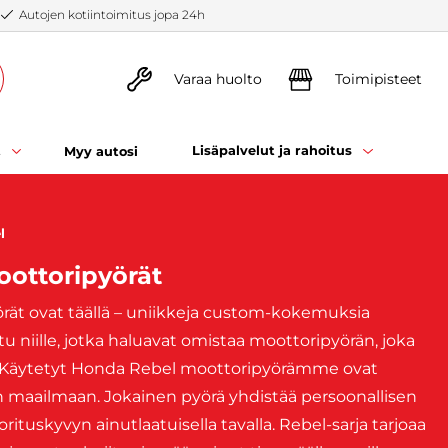
Autojen kotiintoimitus jopa 24h
Varaa huolto
Toimipisteet
t
Lisäpalvelut ja rahoitus
Myy autosi
l
oottoripyörät
ät ovat täällä – uniikkeja custom-kokemuksia
tu niille, jotka haluavat omistaa moottoripyörän, joka
än. Käytetyt Honda Rebel moottoripyörämme ovat
n maailmaan. Jokainen pyörä yhdistää persoonallisen
tuskyvyn ainutlaatuisella tavalla. Rebel-sarja tarjoaa