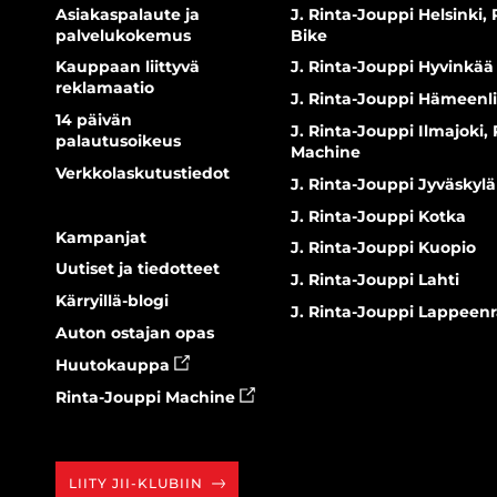
Asiakaspalaute ja
J. Rinta-Jouppi Helsinki,
palvelukokemus
Bike
Kauppaan liittyvä
J. Rinta-Jouppi Hyvinkää
reklamaatio
J. Rinta-Jouppi Hämeenl
14 päivän
J. Rinta-Jouppi Ilmajoki,
palautusoikeus
Machine
Verkkolaskutustiedot
J. Rinta-Jouppi Jyväskylä
J. Rinta-Jouppi Kotka
Kampanjat
J. Rinta-Jouppi Kuopio
Uutiset ja tiedotteet
J. Rinta-Jouppi Lahti
Kärryillä-blogi
J. Rinta-Jouppi Lappeen
Auton ostajan opas
Huutokauppa
Rinta-Jouppi Machine
LIITY JII-KLUBIIN