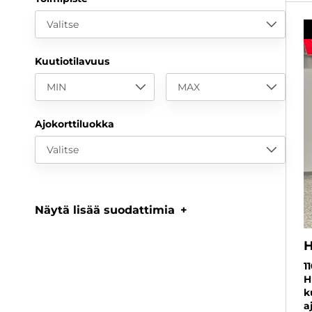
Valitse
Kuutiotilavuus
MIN
MAX
Ajokorttiluokka
Valitse
Näytä lisää suodattimia
H
1
H
k
a