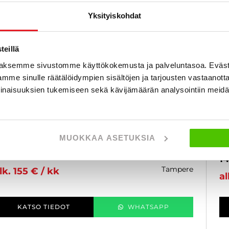
Yksityiskohdat
eillä
aksemme sivustomme käyttökokemusta ja palveluntasoa. Eväst
mme sinulle räätälöidympien sisältöjen ja tarjousten vastaanott
onda REBEL
H
inaisuuksien tukemiseen sekä kävijämäärän analysointiin mei
100 DCT - A-kortti - Suomipyörä, DCT, Vakkari,
11
aukut
Hu
To
021
, Automaatti, Bensiini, 9 000 km
Käytetty
MUOKKAA ASETUKSIA
20
2 900 €
14
tampere
lk. 155 € / kk
al
KATSO TIEDOT
WHATSAPP