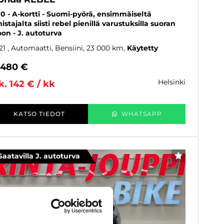
00 - A-kortti - Suomi-pyörä, ensimmäiseltä
istajalta siisti rebel pienillä varustuksilla suoran
oon - J. autoturva
21
, Automaatti, Bensiini, 23 000 km
Käytetty
 480 €
helsinki
k. 142 € / kk
KATSO TIEDOT
WHATSAPP
Saatavilla J. autoturva
SUOSIKKI