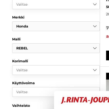
Valitse
5
2
Merkki
Honda
7
a
Malli
REBEL
Korimalli
Valitse
Käyttövoima
Valitse
Vaihteisto