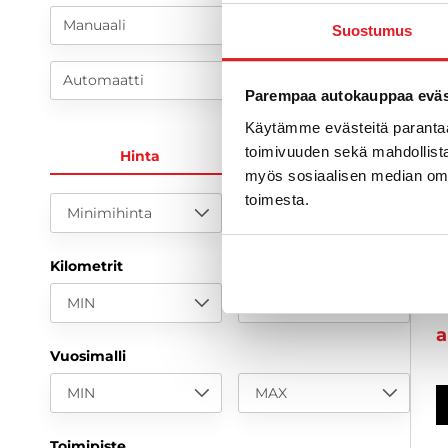
Manuaali
Suostumus
Automaatti
Parempaa autokauppaa eväst
Käytämme evästeitä paranta
toimivuuden sekä mahdollista
Hinta
KK-erä
H
myös sosiaalisen median om
toimesta.
1
Minimihinta
Maksimihinta
L
2
Kilometrit
1
MIN
MAX
a
Vuosimalli
MIN
MAX
Toimipiste