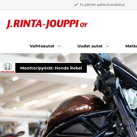
Siirry sisältöön
14 päivän palautusoikeus
Vaihtoautot
Uudet autot
Matka
Moottoripyörät: Honda Rebel