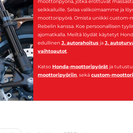
moottoripyöriä, jotka erottuvat massasta 
seikkailuille. Selaa valikoimaamme ja lö
moottoripyörä. Omista uniikki custom-mo
Rebelin kanssa. Koe persoonallisen tyyli
ajomatkalla. Meiltä löydät käytetyt Hon
edullinen
J. autorahoitus
ja
J. autotur
vaihtoautot
.
Katso
Honda-moottoripyörät
ja tutustu
moottoripyöriin
, sekä
custom-moottori