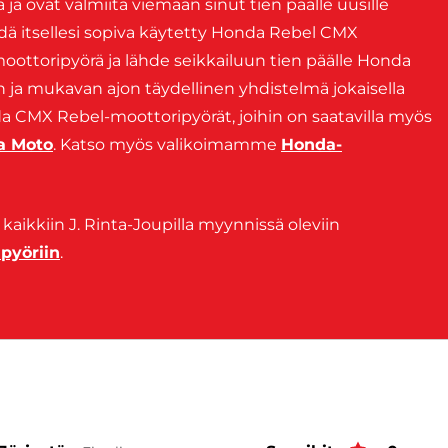
ja ovat valmiita viemään sinut tien päälle uusille
ydä itsellesi sopiva käytetty Honda Rebel CMX
ottoripyörä ja lähde seikkailuun tien päälle Honda
n ja mukavan ajon täydellinen yhdistelmä jokaisella
da CMX Rebel-moottoripyörät, joihin on saatavilla myös
va Moto
. Katso myös valikoimamme
Honda-
 kaikkiin J. Rinta-Joupilla myynnissä oleviin
pyöriin
.