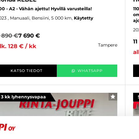
00 - A2 - Vähän ajettu! Hyvillä varusteilla!
11
om
023
, Manuaali, Bensiini, 5 000 km
Käytetty
aj
20
 890 €
7 690 €
11
tampere
lk. 128 € / kk
al
KATSO TIEDOT
WHATSAPP
3 kk lyhennysvapaa
SUOSIKKI