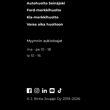
Autohuolto Seinäjoki
Ford-merkkihuolto
Kia-merkkihuolto
Varaa aika huoltoon
Myynnin aukioloajat
ma - pe 10 - 18
la 10 - 16
Facebook
Instagram
LinkedIn
Youtube
Tiktok
© J. Rinta-Jouppi Oy 2019–2026