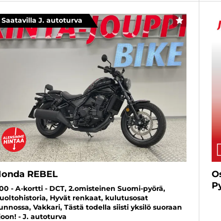
Saatavilla J. autoturva
SUOSIKKI
onda REBEL
O
P
100 - A-kortti - DCT, 2.omisteinen Suomi-pyörä,
uoltohistoria, Hyvät renkaat, kulutusosat
unnossa, Vakkari, Tästä todella siisti yksilö suoraan
joon! - J. autoturva