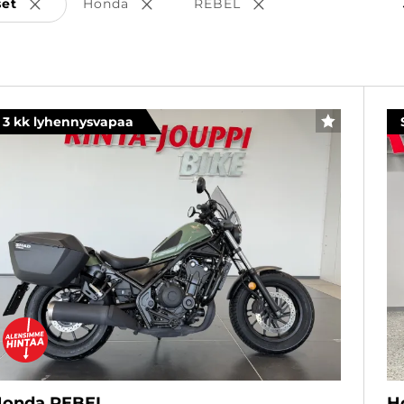
set
Honda
REBEL
Poista valinta
Poista valinta
Poista valinta
3 kk lyhennysvapaa
SUOSIKKI
onda REBEL
H