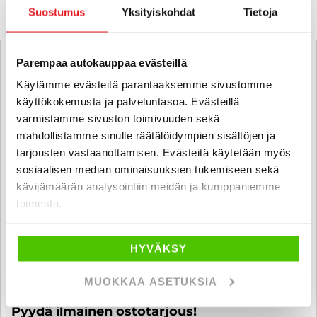
Suostumus
Yksityiskohdat
Tietoja
Parempaa autokauppaa evästeillä
Käytämme evästeitä parantaaksemme sivustomme
käyttökokemusta ja palveluntasoa. Evästeillä
varmistamme sivuston toimivuuden sekä
mahdollistamme sinulle räätälöidympien sisältöjen ja
tarjousten vastaanottamisen. Evästeitä käytetään myös
sosiaalisen median ominaisuuksien tukemiseen sekä
kävijämäärän analysointiin meidän ja kumppaniemme
toimesta.
HYVÄKSY
MUOKKAA ASETUKSIA
Ostamme alle 225 tkm ajettuja autoja.
Pyydä ilmainen ostotarjous!