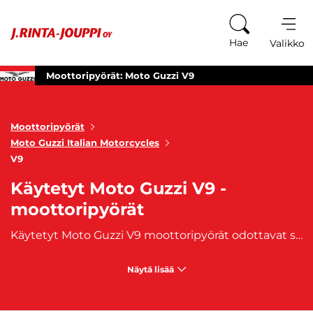
Siirry sisältöön
Hae
Valikko
Moottoripyörät: Moto Guzzi V9
Moottoripyörät
Moto Guzzi Italian Motorcycles
V9
Käytetyt Moto Guzzi V9 -
moottoripyörät
Käytetyt Moto Guzzi V9 moottoripyörät odottavat sinua – retrotyyliä ja voimaa ajoelämyksiin. V9-sarja yhdistää nostalgisen ilmeen ja modernit ominaisuudet tarjoten moottoripyöräilyn ystäville ainutlaatuisen kokemuksen. Käytetyt Moto Guzzi V9 moottoripyörämme ovat valmiita viemään sinut retroseikkailuihin tien päälle. Valikoimastamme löydät erilaisia malleja, jotka tarjoavat retrohenkeä ja voimakasta suorituskykyä. Jokainen pyörä yhdistää tyylin, voiman ja modernit ominaisuudet ainutlaatuisella tavalla. Selaa valikoimaamme ja löydä itsellesi sopiva käytetty Moto Guzzi V9 moottoripyörä. Omista retrotyyliä henkivä ajokumppani ja lähde seikkailuun tien päälle Moto Guzzi V9:n kanssa. Koe voiman ja tyylikkyyden täydellinen yhdistelmä jokaisella ajomatkalla. J. Rinta-Joupilta ostat käytetyt Moto Guzzi V9-moottoripyörät turvallisesti ja helposti. Muista myös edullinen
Näytä lisää