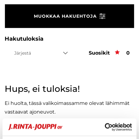
MUOKKAA HAKUEHTOJA
Hakutuloksia
Suosikit
Suos
0
Järjestä
Hups, ei tuloksia!
Ei huolta, tässä valikoimassamme olevat lähimmät
vastaavat ajoneuvot.
KATSO VASTAAVANLAISET AUTOT