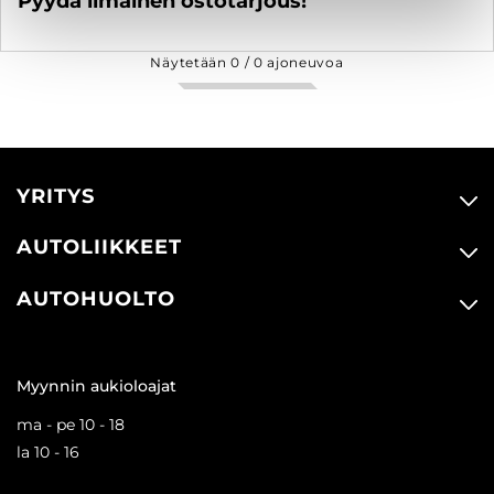
Pyydä ilmainen ostotarjous!
Näytetään
0
/
0
ajoneuvoa
YRITYS
AUTOLIIKKEET
AUTOHUOLTO
Myynnin aukioloajat
ma - pe 10 - 18
la 10 - 16