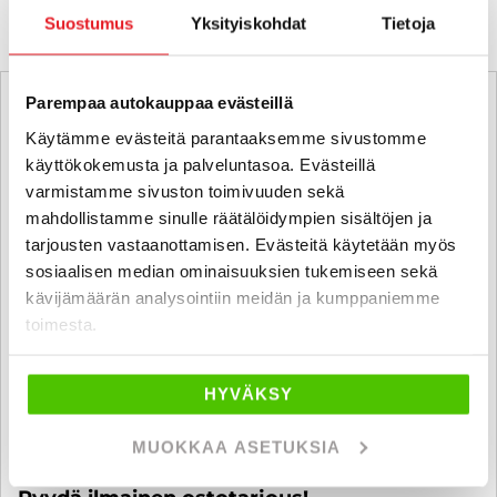
Suostumus
Yksityiskohdat
Tietoja
Parempaa autokauppaa evästeillä
Käytämme evästeitä parantaaksemme sivustomme
käyttökokemusta ja palveluntasoa. Evästeillä
varmistamme sivuston toimivuuden sekä
mahdollistamme sinulle räätälöidympien sisältöjen ja
tarjousten vastaanottamisen. Evästeitä käytetään myös
sosiaalisen median ominaisuuksien tukemiseen sekä
kävijämäärän analysointiin meidän ja kumppaniemme
toimesta.
HYVÄKSY
MUOKKAA ASETUKSIA
Ostamme alle 225 tkm ajettuja autoja.