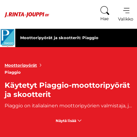
Siirry sisältöön
Hae
Valikko
Moottoripyörät ja skootterit: Piaggio
Moottoripyörät
Piaggio
Käytetyt Piaggio-moottoripyörät
ja skootterit
Piaggio on italialainen moottoripyörien valmistaja, jonka kutsutaan olevan edelläkävijä teknologisissa liikkumisen ratkaisuissaan. Piaggion tunnetuin ja myydyin skootterimalli on Vespa, joka edelleen nauttii kansan suosiosta. Italialainen
Näytä lisää