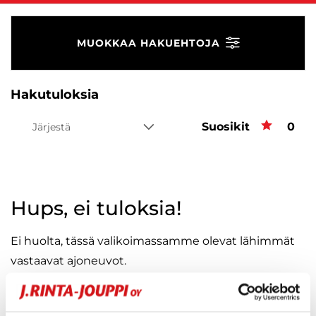
MUOKKAA HAKUEHTOJA
Hakutuloksia
Suosikit
Suos
0
Järjestä
Hups, ei tuloksia!
Ei huolta, tässä valikoimassamme olevat lähimmät
vastaavat ajoneuvot.
KATSO VASTAAVANLAISET AUTOT