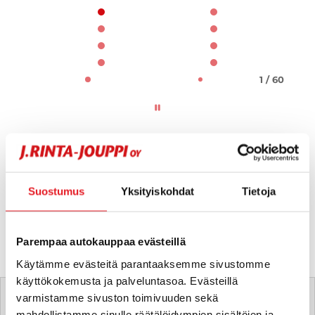
1 / 60
Suostumus
Yksityiskohdat
Tietoja
Parempaa autokauppaa evästeillä
Käytämme evästeitä parantaaksemme sivustomme
Tätä ajoneuvoa myy
käyttökokemusta ja palveluntasoa. Evästeillä
varmistamme sivuston toimivuuden sekä
mahdollistamme sinulle räätälöidympien sisältöjen ja