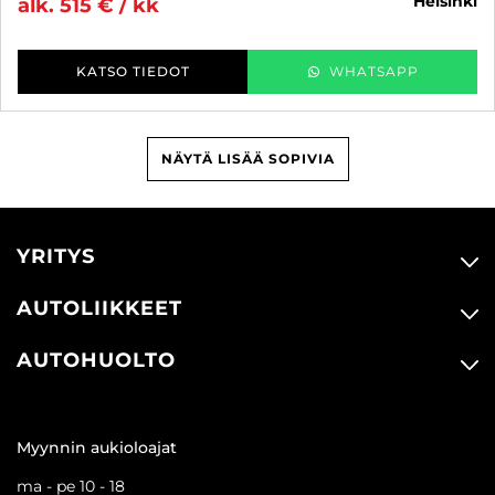
helsinki
alk. 515 € / kk
KATSO TIEDOT
WHATSAPP
NÄYTÄ LISÄÄ SOPIVIA
YRITYS
AUTOLIIKKEET
AUTOHUOLTO
Myynnin aukioloajat
ma - pe 10 - 18