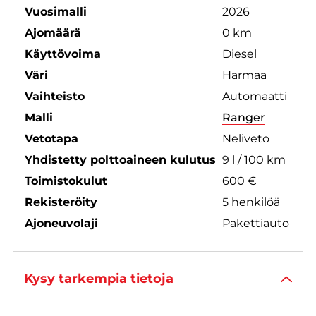
Vuosimalli
2026
Ajomäärä
0 km
Käyttövoima
Diesel
Väri
Harmaa
Vaihteisto
Automaatti
Malli
Ranger
Vetotapa
Neliveto
Yhdistetty polttoaineen kulutus
9 l / 100 km
Toimistokulut
600 €
Rekisteröity
5 henkilöä
Ajoneuvolaji
Pakettiauto
Kysy tarkempia tietoja