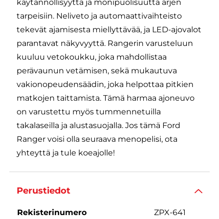
käytännöllisyyttä ja monipuolisuutta arjen
tarpeisiin. Neliveto ja automaattivaihteisto
tekevät ajamisesta miellyttävää, ja LED-ajovalot
parantavat näkyvyyttä. Rangerin varusteluun
kuuluu vetokoukku, joka mahdollistaa
perävaunun vetämisen, sekä mukautuva
vakionopeudensäädin, joka helpottaa pitkien
matkojen taittamista. Tämä harmaa ajoneuvo
on varustettu myös tummennetuilla
takalaseilla ja alustasuojalla. Jos tämä Ford
Ranger voisi olla seuraava menopelisi, ota
yhteyttä ja tule koeajolle!
Perustiedot
Rekisterinumero
ZPX-641