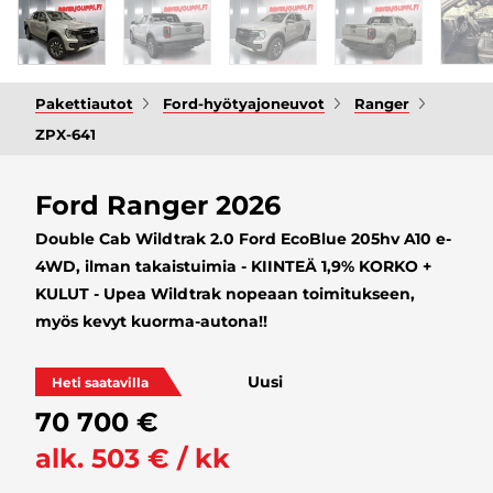
Pakettiautot
Ford-hyötyajoneuvot
Ranger
ZPX-641
Ford Ranger 2026
Double Cab Wildtrak 2.0 Ford EcoBlue 205hv A10 e-
4WD, ilman takaistuimia - KIINTEÄ 1,9% KORKO +
KULUT - Upea Wildtrak nopeaan toimitukseen,
myös kevyt kuorma-autona!!
Uusi
Heti saatavilla
70 700 €
alk. 503 € / kk