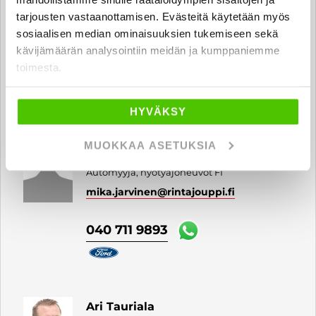
tarjousten vastaanottamisen. Evästeitä käytetään myös
Jari Ranta
sosiaalisen median ominaisuuksien tukemiseen sekä
Automyyjä, hyötyajoneuvot FI
kävijämäärän analysointiin meidän ja kumppaniemme
jari.ranta
@rintajouppi.fi
toimesta.
040 712 0509
HYVÄKSY
MUOKKAA ASETUKSIA
Mika Järvinen
Automyyjä, hyötyajoneuvot FI
mika.jarvinen
@rintajouppi.fi
040 711 9893
Ari Tauriala