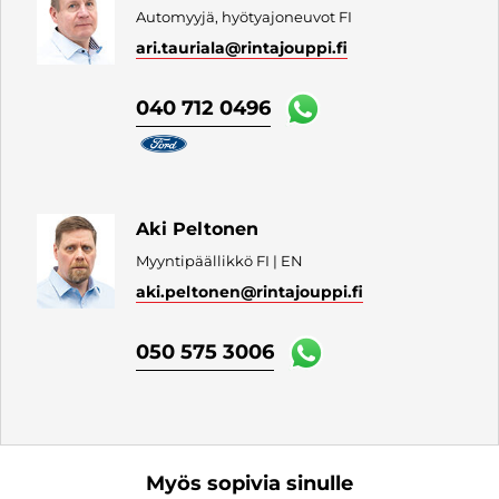
Automyyjä, hyötyajoneuvot FI
ari.tauriala
@rintajouppi.fi
040 712 0496
Aki Peltonen
Myyntipäällikkö FI | EN
aki.peltonen
@rintajouppi.fi
050 575 3006
Myös sopivia sinulle