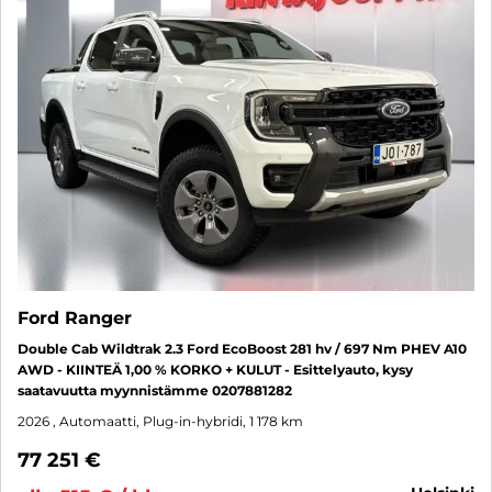
Ford Ranger
Double Cab Wildtrak 2.3 Ford EcoBoost 281 hv / 697 Nm PHEV A10
AWD - KIINTEÄ 1,00 % KORKO + KULUT - Esittelyauto, kysy
saatavuutta myynnistämme 0207881282
2026
, Automaatti, Plug-in-hybridi, 1 178 km
77 251 €