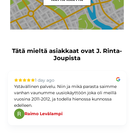
Tätä mieltä asiakkaat ovat J. Rinta-
Joupista
1 day ago
Ystävällinen palvelu. Niin ja mikä parasta saimme
vanhan vaunumme uusiokäyttöön joka oli meillä
vuosina 2011-2012, ja todella hienossa kunnossa
edelleen.
Raimo Levälampi
Page 1 of 60