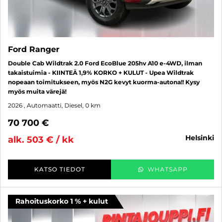
Ford Ranger
Double Cab Wildtrak 2.0 Ford EcoBlue 205hv A10 e-4WD, ilman
takaistuimia - KIINTEÄ 1,9% KORKO + KULUT - Upea Wildtrak
nopeaan toimitukseen, myös N2G kevyt kuorma-autona!! Kysy
myös muita värejä!
2026
, Automaatti, Diesel, 0 km
70 700 €
helsinki
alk. 503 € / kk
KATSO TIEDOT
WHATSAPP
Rahoituskorko 1 % + kulut