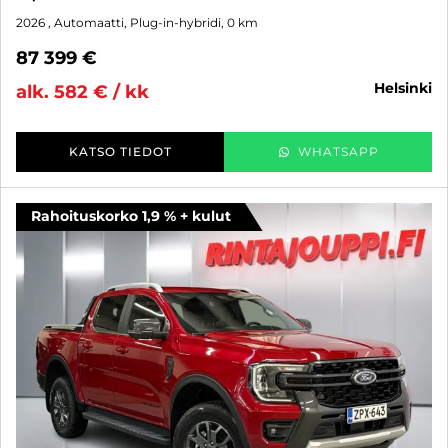
2026
, Automaatti, Plug-in-hybridi, 0 km
87 399 €
helsinki
alk. 582 € / kk
KATSO TIEDOT
WHATSAPP
Rahoituskorko 1,9 % + kulut