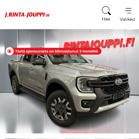
Siirry sisältöön
Hae
Valikko
Tästä ajoneuvosta on kiinnostunut 3 henkilöä