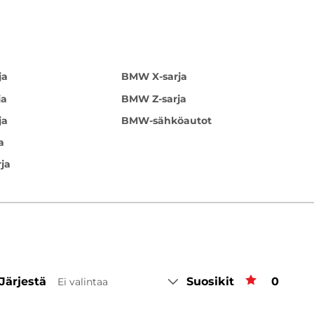
ja
BMW X-sarja
ja
BMW Z-sarja
ja
BMW-sähköautot
a
ja
Järjestä
Suosikit
Suosiki
0
Ei valintaa