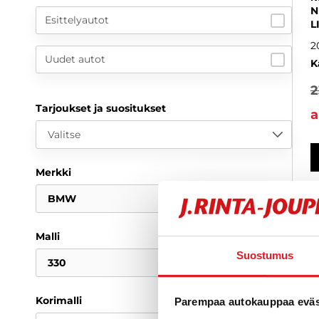
N
Esittelyautot
L
2
Uudet autot
K
2
Tarjoukset ja suositukset
a
Valitse
Merkki
BMW
Malli
Suostumus
330
Korimalli
Parempaa autokauppaa eväst