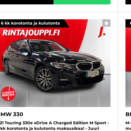
6 kk korotonta ja kulutonta
SUOSIKKI
BMW 330
B
21 Touring 330e xDrive A Charged Edition M Sport -
M-
 kk korotonta ja kulutonta maksuaikaa! - Juuri
ma