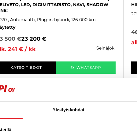
ELIVETO, LED, DIGIMITTARISTO, NAVI, SHADOW
HI
INE!
20
020
, Automaatti, Plug-in-hybridi, 126 000 km
äytetty
4
3 500 €
23 200 €
al
seinäjoki
lk. 241 € / kk
KATSO TIEDOT
WHATSAPP
6 kk korotonta ja kulutonta
SUOSIKKI
Yksityiskohdat
eillä