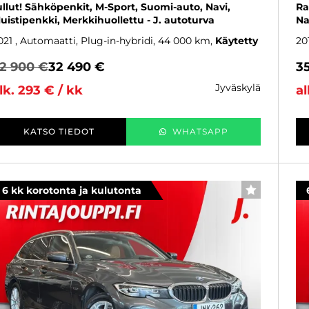
ullut! Sähköpenkit, M-Sport, Suomi-auto, Navi,
Ra
uistipenkki, Merkkihuollettu - J. autoturva
Na
021
, Automaatti, Plug-in-hybridi, 44 000 km
Käytetty
20
2 900 €
32 490 €
3
jyväskylä
lk. 293 € / kk
al
KATSO TIEDOT
WHATSAPP
6 kk korotonta ja kulutonta
SUOSIKKI