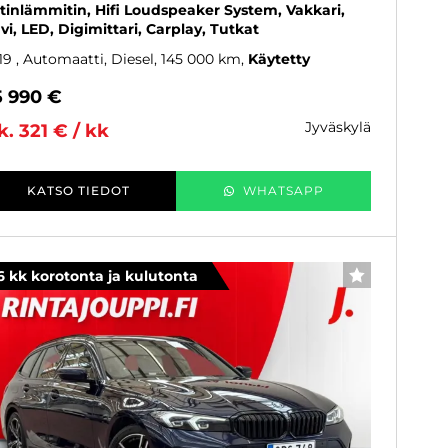
tinlämmitin, Hifi Loudspeaker System, Vakkari,
vi, LED, Digimittari, Carplay, Tutkat
19
, Automaatti, Diesel, 145 000 km
Käytetty
5 990 €
jyväskylä
k. 321 € / kk
KATSO TIEDOT
WHATSAPP
6 kk korotonta ja kulutonta
SUOSIKKI