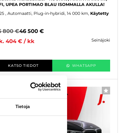
FI, UPEA PORTIMAO BLAU ISOMMALLA AKULLA!
25
, Automaatti, Plug-in-hybridi, 14 000 km
Käytetty
6 800 €
46 500 €
seinäjoki
k. 404 € / kk
KATSO TIEDOT
WHATSAPP
6 kk korotonta ja kulutonta
SUOSIKKI
Tietoja