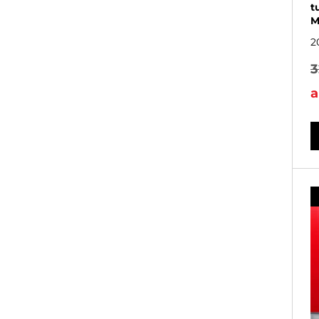
t
M
2
3
a