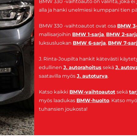
BMW 330 -vaihtoauto on valinta, joka ei
alla ja hanki unelmiesi kumppani tien pä
BMW 330 -vaihtoautot ovat osa
BMW 3-
mallisarjoihin
BMW 1-sarja
,
BMW 2-sarj
luksusluokan
BMW 6-sarja
,
BMW 7-sar
J. Rinta-Joupilta hankit kätevästi käytet
edullinen
J. autorahoitus
sekä
J. auto
saatavilla myös
J. autoturva
.
Katso kaikki
BMW-vaihtoautot
sekä
ta
myös laadukas
BMW-huolto
. Katso m
tuhansien joukosta!