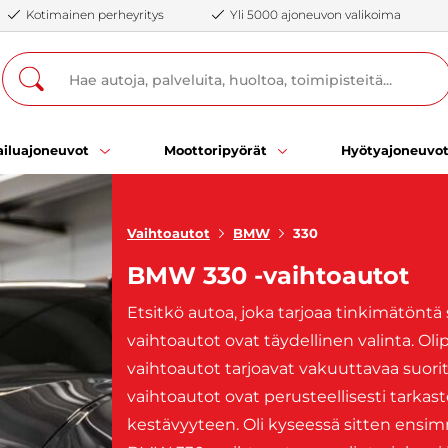
Kotimainen perheyritys
Yli 5000 ajoneuvon valikoima
iluajoneuvot
Moottoripyörät
Hyötyajoneuvo
Vaihtoautot
BMW
330
BMW 330 -vaihtoautot
Etsitkö autoa, joka tarjoaa tinkimätönt
vaihtoautot ovat täydellinen valinta. Ol
vaihtoautot tarjoavat vakuuttavaa suori
vaihtoautot ovat perusteellisesti tarkast
kestävyyteen. Oli kyseessä sitten ensimm