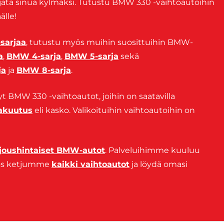
 jätä sinua kylmäksi. Tutustu BMW 330 -vaihtoautoihin
älle!
sarjaa
, tutustu myös muihin suosittuihin BMW-
a
,
BMW 4-sarja
,
BMW 5-sarja
sekä
ja
ja
BMW 8-sarja
.
yt BMW 330 -vaihtoautot, joihin on saatavilla
vakuutus
eli kasko. Valikoituihin vaihtoautoihin on
rjoushintaiset BMW-autot
. Palveluihimme kuuluu
yös ketjumme
kaikki vaihtoautot
ja löydä omasi