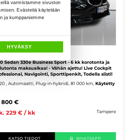
eillä varmistamme sivuston
amisen. Evästeitä käytetään
dän ja kumppaniemme
HYVÄKSY
MW 330
0 Sedan 330e Business Sport - 6 kk korotonta ja
lutonta maksuaikaa! - Vähän ajettu! Live Cockpit
ofessional, Navigointi, Sporttipenkit, Todella siisti!
20
, Automaatti, Plug-in-hybridi, 81 000 km
Käytetty
1 800 €
tampere
k. 229 € / kk
KATSO TIEDOT
WHATSAPP