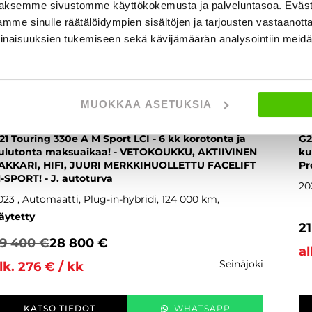
aksemme sivustomme käyttökokemusta ja palveluntasoa. Eväst
mme sinulle räätälöidympien sisältöjen ja tarjousten vastaanott
inaisuuksien tukemiseen sekä kävijämäärän analysointiin mei
MUOKKAA ASETUKSIA
BMW 330
B
21 Touring 330e A M Sport LCI - 6 kk korotonta ja
G2
ulutonta maksuaikaa! - VETOKOUKKU, AKTIIVINEN
ku
AKKARI, HIFI, JUURI MERKKIHUOLLETTU FACELIFT
Pr
-SPORT! - J. autoturva
20
023
, Automaatti, Plug-in-hybridi, 124 000 km
äytetty
2
9 400 €
28 800 €
al
seinäjoki
lk. 276 € / kk
KATSO TIEDOT
WHATSAPP