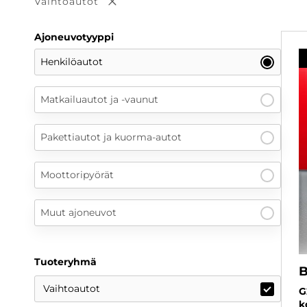
Vaihtoautot
Poista valinta
Ajoneuvotyyppi
Henkilöautot
Matkailuautot ja -vaunut
Pakettiautot ja kuorma-autot
Moottoripyörät
Muut ajoneuvot
Tuoteryhmä
Vaihtoautot
G
k