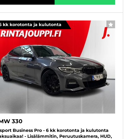
6 kk korotonta ja kulutonta
SUOSIKKI
MW 330
sport Business Pro - 6 kk korotonta ja kulutonta
ksuaikaa! - Lisälämmitin, Peruutuskamera, HUD,