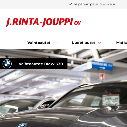
Siirry sisältöön
14 päivän palautusoikeus
Vaihtoautot
Uudet autot
Matka
Vaihtoautot: BMW 330