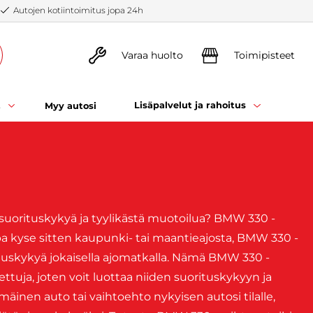
Autojen kotiintoimitus jopa 24h
Varaa huolto
Toimipisteet
t
Lisäpalvelut ja rahoitus
Myy autosi
ä suorituskykyä ja tyylikästä muotoilua? BMW 330 -
ipa kyse sitten kaupunki- tai maantieajosta, BMW 330 -
tuskykyä jokaisella ajomatkalla. Nämä BMW 330 -
ettuja, joten voit luottaa niiden suorituskykyyn ja
äinen auto tai vaihtoehto nykyisen autosi tilalle,