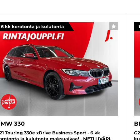
6 kk korotonta ja kulutonta
SUOSIKKI
BMW 330
B
21 Touring 330e xDrive Business Sport - 6 kk
G2
orotonta ja kulutonta maksuaikaa! - METLLIVÄRI,
ku