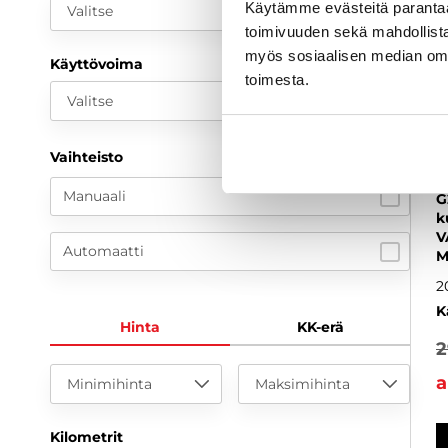
Käytämme evästeitä paranta
Valitse
toimivuuden sekä mahdollista
myös sosiaalisen median om
Käyttövoima
toimesta.
Valitse
Vaihteisto
Manuaali
G
k
V
Automaatti
M
2
K
Hinta
KK-erä
2
a
Minimihinta
Maksimihinta
Kilometrit