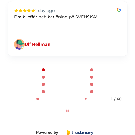
1 day ago
Bra bilaffär och betjäning på SVENSKA!
Ulf Hellman
Page 1 of 60
1 / 60