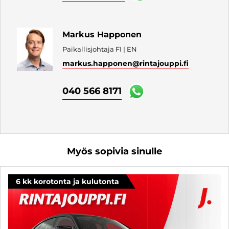
Markus Happonen
Paikallisjohtaja FI | EN
markus.happonen
@rintajouppi.fi
040 566 8171
Myös sopivia sinulle
6 kk korotonta ja kulutonta