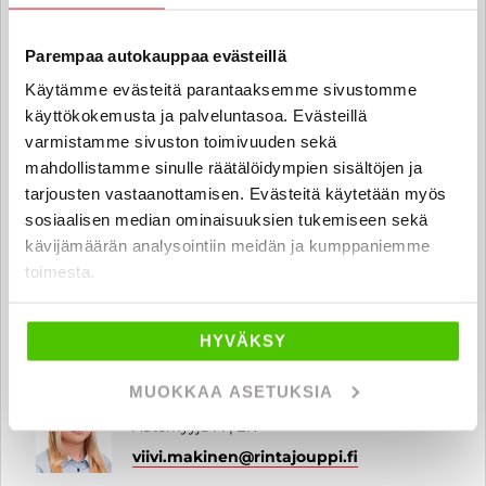
Automyyjä FI
vili.saukko
@rintajouppi.fi
Parempaa autokauppaa evästeillä
Käytämme evästeitä parantaaksemme sivustomme
040 711 3938
käyttökokemusta ja palveluntasoa. Evästeillä
varmistamme sivuston toimivuuden sekä
mahdollistamme sinulle räätälöidympien sisältöjen ja
Fanny Särkinen
tarjousten vastaanottamisen. Evästeitä käytetään myös
sosiaalisen median ominaisuuksien tukemiseen sekä
Automyyjä FI | EN
kävijämäärän analysointiin meidän ja kumppaniemme
fanny.sarkinen
@rintajouppi.fi
toimesta.
040 711 4019
HYVÄKSY
MUOKKAA ASETUKSIA
Viivi Mäkinen
Automyyjä FI | EN
viivi.makinen
@rintajouppi.fi