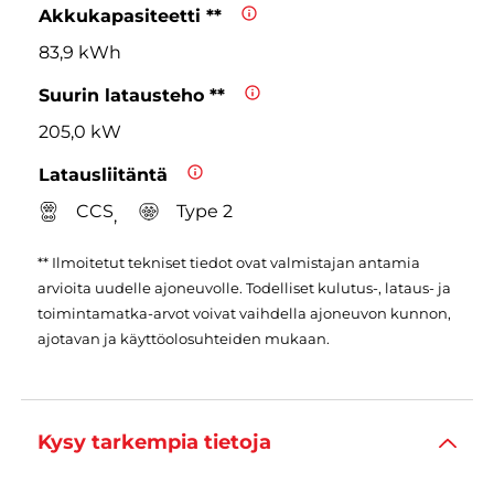
Akkukapasiteetti **
83,9 kWh
Suurin latausteho **
205,0 kW
Latausliitäntä
CCS
Type 2
,
** Ilmoitetut tekniset tiedot ovat valmistajan antamia
arvioita uudelle ajoneuvolle. Todelliset kulutus-, lataus- ja
toimintamatka-arvot voivat vaihdella ajoneuvon kunnon,
ajotavan ja käyttöolosuhteiden mukaan.
Kysy tarkempia tietoja