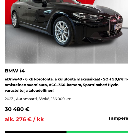
BMW i4
eDrive40 - 6 kk korotonta ja kulutonta maksuaikaa! - SOH 90,6%! 1-
omisteinen suomiauto, ACC, 360-kamera, Sporttinahat! Hyvin
varusteltu ja taloudellinen!
2023
, Automaatti, Sähkö, 156 000 km
30 480 €
tampere
alk. 276 € / kk