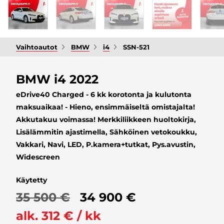
Vaihtoautot
BMW
i4
SSN-521
BMW i4 2022
eDrive40 Charged - 6 kk korotonta ja kulutonta
maksuaikaa! - Hieno, ensimmäiseltä omistajalta!
Akkutakuu voimassa! Merkkiliikkeen huoltokirja,
Lisälämmitin ajastimella, Sähköinen vetokoukku,
Vakkari, Navi, LED, P.kamera+tutkat, Pys.avustin,
Widescreen
Käytetty
35 500 €
34 900 €
alk. 312 € / kk