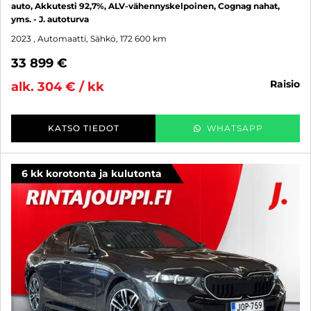
auto, Akkutesti 92,7%, ALV-vähennyskelpoinen, Cognag nahat,
yms. - J. autoturva
2023
, Automaatti, Sähkö, 172 600 km
33 899 €
raisio
alk. 304 € / kk
KATSO TIEDOT
WHATSAPP
6 kk korotonta ja kulutonta