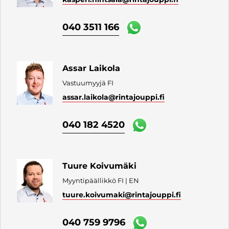
040 3511 166
Assar Laikola
Vastuumyyjä FI
assar.laikola
@rintajouppi.fi
040 182 4520
Tuure Koivumäki
Myyntipäällikkö FI | EN
tuure.koivumaki
@rintajouppi.fi
040 759 9796