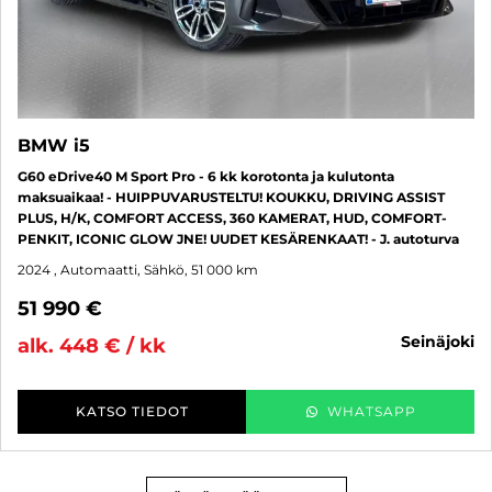
BMW i5
G60 eDrive40 M Sport Pro - 6 kk korotonta ja kulutonta
maksuaikaa! - HUIPPUVARUSTELTU! KOUKKU, DRIVING ASSIST
PLUS, H/K, COMFORT ACCESS, 360 KAMERAT, HUD, COMFORT-
PENKIT, ICONIC GLOW JNE! UUDET KESÄRENKAAT! - J. autoturva
2024
, Automaatti, Sähkö, 51 000 km
51 990 €
seinäjoki
alk. 448 € / kk
KATSO TIEDOT
WHATSAPP