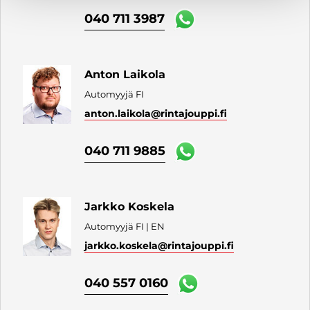
040 711 3987
Anton Laikola
Automyyjä FI
anton.laikola
@rintajouppi.fi
040 711 9885
Jarkko Koskela
Automyyjä FI | EN
jarkko.koskela
@rintajouppi.fi
040 557 0160