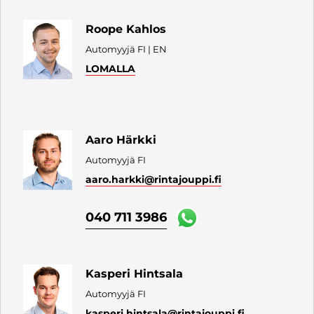
Roope Kahlos
Automyyjä FI | EN
LOMALLA
Aaro Härkki
Automyyjä FI
aaro.harkki
@rintajouppi.fi
040 711 3986
Kasperi Hintsala
Automyyjä FI
kasperi.hintsala
@rintajouppi.fi