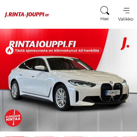
Siirry sisältöön
Hae
Valikko
Tästä ajoneuvosta on kiinnostunut 40 henkilöä