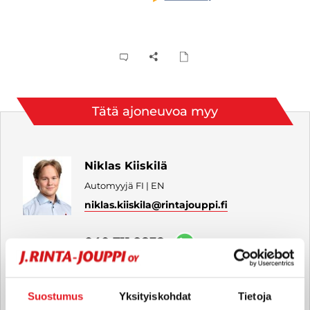
Tätä ajoneuvoa myy
Niklas Kiiskilä
Automyyjä FI | EN
niklas.kiiskila
@rintajouppi.fi
040 711 9832
Suostumus
Yksityiskohdat
Tietoja
Vili Saukko