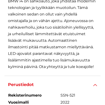
BMW i4 on sähköauto, joka yhdistää modernin
teknologian ja tyylikkään muotoilun. Tämä
valkoinen sedan on ollut vain yhdellä
omistajalla ja on vähän ajettu. Ajoneuvossa on
nahkaverhoilu, joka tuo sisätiloihin ylellisyyttä,
ja urheilulliset lämmitettävät etuistuimet
lisäävät mukavuutta. Automaattinen
ilmastointi pitää matkustamon miellyttävänä.
LED-ajovalot parantavat näkyvyyttä, ja
lisälämmitin ajastimella tuo lisämukavuutta
kylminä päivinä. Ota yhteyttä ja tule koeajolle!
Perustiedot
Rekisterinumero
SSN-521
Vuosimalli
2022