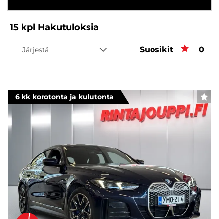
15
kpl
Hakutuloksia
Suosikit
Suos
0
Järjestä
6 kk korotonta ja kulutonta
SUO