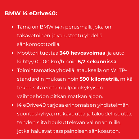
BMW i4 eDrive40
:
Tämä on BMW i4:n perusmalli, joka on
takavetoinen ja varustettu yhdellä
sähkömoottorilla.
Moottori tuottaa
340 hevosvoimaa
, ja auto
kiihtyy 0–100 km/h noin
5,7 sekunnissa
.
Toimintamatka yhdellä latauksella on WLTP-
standardin mukaan noin
590 kilometriä
, mikä
tekee siitä erittäin kilpailukykyisen
vaihtoehdon pitkän matkan ajoon.
i4 eDrive40 tarjoaa erinomaisen yhdistelmän
suorituskykyä, mukavuutta ja taloudellisuutta,
tehden siitä houkuttelevan valinnan niille,
jotka haluavat tasapainoisen sähköauton.