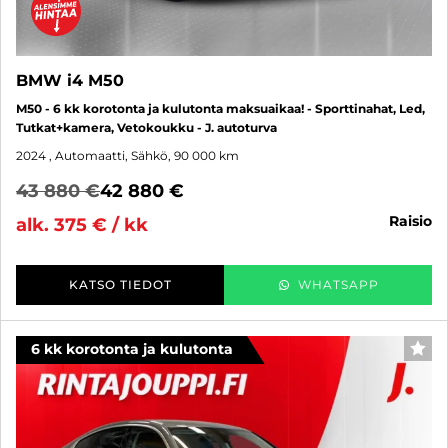
BMW i4 M50
M50 - 6 kk korotonta ja kulutonta maksuaikaa! - Sporttinahat, Led,
Tutkat+kamera, Vetokoukku - J. autoturva
2024
, Automaatti, Sähkö, 90 000 km
43 880 €
42 880 €
raisio
alk. 375 € / kk
KATSO TIEDOT
WHATSAPP
6 kk korotonta ja kulutonta
SUO