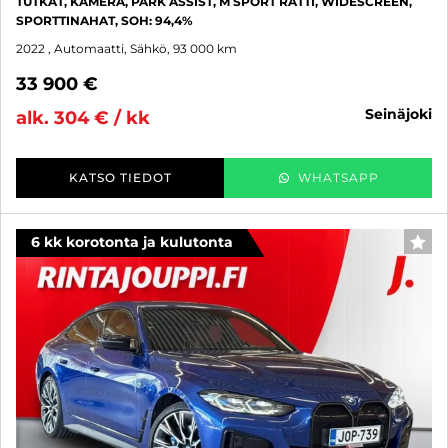
TUTKAT, KAMERA, PARK ASSIST, M SPORT RATTI, WIDESCREEN,
SPORTTINAHAT, SOH: 94,4%
2022
, Automaatti, Sähkö, 93 000 km
33 900 €
seinäjoki
alk. 304 € / kk
KATSO TIEDOT
WHATSAPP
6 kk korotonta ja kulutonta
SUO