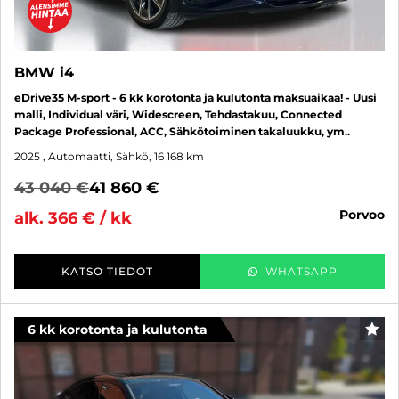
BMW i4
eDrive35 M-sport - 6 kk korotonta ja kulutonta maksuaikaa! - Uusi
malli, Individual väri, Widescreen, Tehdastakuu, Connected
Package Professional, ACC, Sähkötoiminen takaluukku, ym..
2025
, Automaatti, Sähkö, 16 168 km
43 040 €
41 860 €
porvoo
alk. 366 € / kk
KATSO TIEDOT
WHATSAPP
6 kk korotonta ja kulutonta
SUO