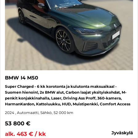
BMW I4 M50
Super Charged - 6 kk korotonta ja kulutonta maksuaikaa! -
Suomen hienoin!, 2x BMW alut, Carbon laajat yksityiskohdat, M-
penkit konjakkinahalla, Laser, Driving Ass Proff, 360-kamera,
HarmanKardon, Kattoluukku, HUD, Muistipenkki, Comfort Access
2024
, Automaatti, Sähkö, 52 000 km
53 800 €
jyväskylä
alk. 463 € / kk