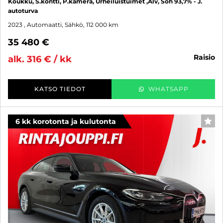
Koukku, S.kontti, P.kamera, Urheiluistuimet ,Alv, Soh 93,7% - J.
autoturva
2023
, Automaatti, Sähkö, 112 000 km
35 480 €
raisio
alk. 316 € / kk
KATSO TIEDOT
WHATSAPP
6 kk korotonta ja kulutonta
SUO