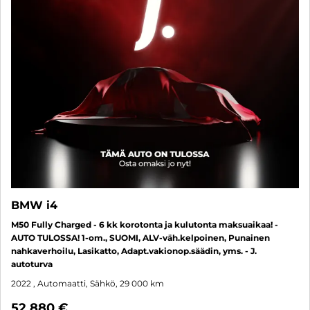
BMW i4
M50 Fully Charged - 6 kk korotonta ja kulutonta maksuaikaa! -
AUTO TULOSSA! 1-om., SUOMI, ALV-väh.kelpoinen, Punainen
nahkaverhoilu, Lasikatto, Adapt.vakionop.säädin, yms. - J.
autoturva
2022
, Automaatti, Sähkö, 29 000 km
52 880 €