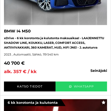
BMW I4 M50
xDrive - 6 kk korotonta ja kulutonta maksuaikaa! - LAAJENNETTU
SHADOW LINE, KOUKKU, LASER, COMFORT ACCESS,
AKTIIVIVAKKARI, 360 KAMERAT, HUD, HIFI JNE! - J. autoturva
2023
, Automaatti, Sähkö, 119 540 km
40 700 €
seinäjoki
alk. 357 € / kk
KATSO TIEDOT
WHATSAPP
6 kk korotonta ja kulutonta
SUO