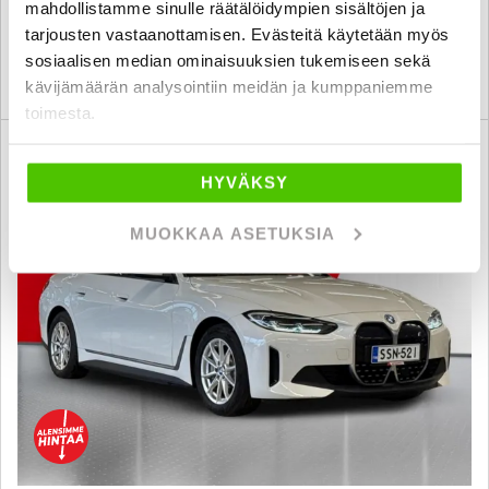
mahdollistamme sinulle räätälöidympien sisältöjen ja
tampere
alk. 294 € / kk
tarjousten vastaanottamisen. Evästeitä käytetään myös
sosiaalisen median ominaisuuksien tukemiseen sekä
KATSO TIEDOT
WHATSAPP
kävijämäärän analysointiin meidän ja kumppaniemme
toimesta.
6 kk korotonta ja kulutonta
SUO
HYVÄKSY
MUOKKAA ASETUKSIA