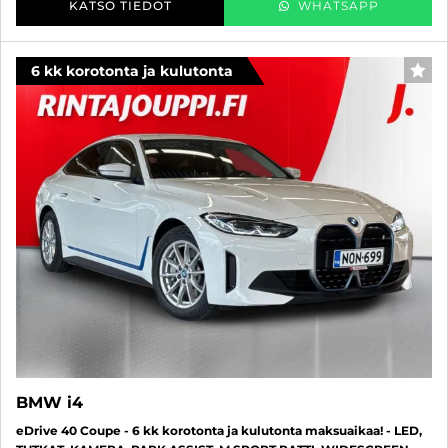
KATSO TIEDOT
WHATSAPP
6 kk korotonta ja kulutonta
SUO
BMW i4
eDrive 40 Coupe - 6 kk korotonta ja kulutonta maksuaikaa! - LED,