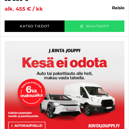
raisio
alk. 455 € / kk
KATSO TIEDOT
WHATSAPP