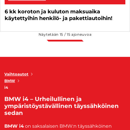
6 kk koroton ja kuluton maksuaika
käytettyihin henkilö- ja pakettiautoihin!
Näytetään
15
/
15
ajoneuvoa
Vaihtoautot
BMW
i4
BMW i4 – Urheilullinen ja
ympäristöystävällinen täyssähköinen
sedan
BMW i4
on saksalaisen BMW:n täyssähköinen