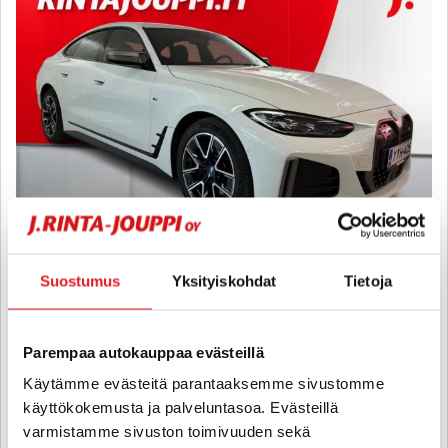
Suostumus
Yksityiskohdat
Tietoja
BMW I4 M50
M50 - 6 kk korotonta ja kulutonta maksuaikaa! - Esilämmitys,
Adapt.Vakkari, Vetokoukku, Adapt.Alusta, LED, Alcantara,
Parempaa autokauppaa evästeillä
Digimittari, HIFI, Navi
Käytämme evästeitä parantaaksemme sivustomme
2023
, Automaatti, Sähkö, 156 000 km
käyttökokemusta ja palveluntasoa. Evästeillä
34 640 €
32 610 €
varmistamme sivuston toimivuuden sekä