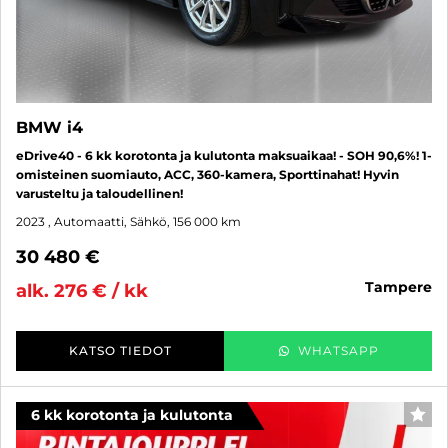
BMW i4
eDrive40 - 6 kk korotonta ja kulutonta maksuaikaa! - SOH 90,6%! 1-
omisteinen suomiauto, ACC, 360-kamera, Sporttinahat! Hyvin
varusteltu ja taloudellinen!
2023
, Automaatti, Sähkö, 156 000 km
30 480 €
tampere
alk. 276 € / kk
KATSO TIEDOT
WHATSAPP
6 kk korotonta ja kulutonta
SUO