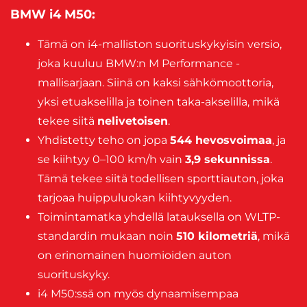
BMW i4 M50
:
Tämä on i4-malliston suorituskykyisin versio,
joka kuuluu BMW:n M Performance -
mallisarjaan. Siinä on kaksi sähkömoottoria,
yksi etuakselilla ja toinen taka-akselilla, mikä
tekee siitä
nelivetoisen
.
Yhdistetty teho on jopa
544 hevosvoimaa
, ja
se kiihtyy 0–100 km/h vain
3,9 sekunnissa
.
Tämä tekee siitä todellisen sporttiauton, joka
tarjoaa huippuluokan kiihtyvyyden.
Toimintamatka yhdellä latauksella on WLTP-
standardin mukaan noin
510 kilometriä
, mikä
on erinomainen huomioiden auton
suorituskyky.
i4 M50:ssä on myös dynaamisempaa