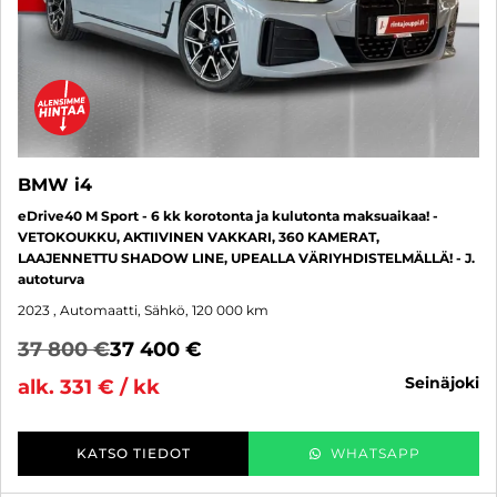
BMW i4
eDrive40 M Sport - 6 kk korotonta ja kulutonta maksuaikaa! -
VETOKOUKKU, AKTIIVINEN VAKKARI, 360 KAMERAT,
LAAJENNETTU SHADOW LINE, UPEALLA VÄRIYHDISTELMÄLLÄ! - J.
autoturva
2023
, Automaatti, Sähkö, 120 000 km
37 800 €
37 400 €
seinäjoki
alk. 331 € / kk
KATSO TIEDOT
WHATSAPP