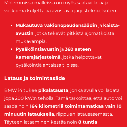
Molemmissa malleissa on myös saatavilla laaja
valikoima kuljettajaa avustavia järjestelmiä, kuten:
Mukautuva vakionopeudensäädin
ja
kaista-
avustin
, jotka tekevät pitkistä ajomatkoista
mukavampia.
Pysäköintiavustin
ja
360 asteen
kamerajärjestelmä
, jotka helpottavat
pysäköintiä ahtaissa tiloissa.
Lataus ja toimintasäde
BMW i4 tukee
pikalatausta
, jonka avulla voi ladata
jopa 200 kW:n teholla. Tämä tarkoittaa, että auto voi
saada noin
164 kilometriä toimintamatkaa vain 10
minuutin latauksella
, riippuen latausasemasta.
Täyteen lataaminen kestää noin
8 tuntia