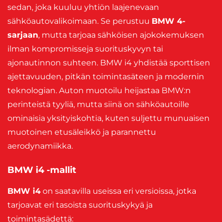
sedan, joka kuuluu yhtiön laajenevaan
sähköautovalikoimaan. Se perustuu
BMW 4-
sarjaan
, mutta tarjoaa sähköisen ajokokemuksen
ilman kompromisseja suorituskyvyn tai
ajonautinnon suhteen. BMW i4 yhdistää sporttisen
ajettavuuden, pitkän toimintasäteen ja modernin
teknologian. Auton muotoilu heijastaa BMW:n
perinteistä tyyliä, mutta siinä on sähköautoille
ominaisia yksityiskohtia, kuten suljettu munuaisen
muotoinen etusäleikkö ja parannettu
aerodynamiikka.
BMW i4 -mallit
BMW i4
on saatavilla useissa eri versioissa, jotka
tarjoavat eri tasoista suorituskykyä ja
toimintasädettä: