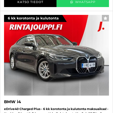
KATSO TIEDOT
WHATSAPP
6 kk korotonta ja kulutonta
SUO
BMW i4
eDrive40 Charged Plus - 6 kk korotonta ja kulutonta maksuaikaa! -