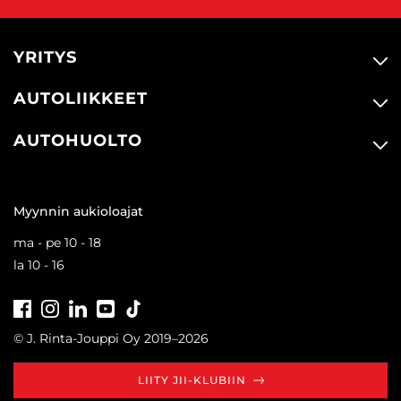
YRITYS
AUTOLIIKKEET
AUTOHUOLTO
Myynnin aukioloajat
ma - pe 10 - 18
la 10 - 16
Facebook
Instagram
LinkedIn
Youtube
Tiktok
© J. Rinta-Jouppi Oy 2019–2026
LIITY JII-KLUBIIN