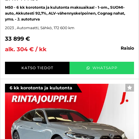
M50 - 6 kk korotonta ja kulutonta maksuaikaa! - 1-om., SUOMI-
auto, Akkutesti 92,7%, ALV-vähennyskelpoinen, Cognag nahat,
yms. - J. autoturva
2023
, Automaatti, Sähkö, 172 600 km
33 899 €
raisio
alk. 304 € / kk
KATSO TIEDOT
WHATSAPP
6 kk korotonta ja kulutonta
SUO