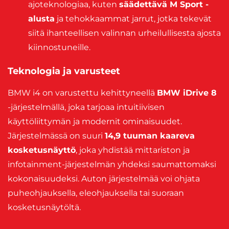
ajoteknologiaa, kuten
säädettävä M Sport -
alusta
ja tehokkaammat jarrut, jotka tekevät
siitä ihanteellisen valinnan urheilullisesta ajosta
kiinnostuneille.
Teknologia ja varusteet
BMW i4 on varustettu kehittyneellä
BMW iDrive 8
-järjestelmällä, joka tarjoaa intuitiivisen
käyttöliittymän ja modernit ominaisuudet.
Järjestelmässä on suuri
14,9 tuuman kaareva
kosketusnäyttö
, joka yhdistää mittariston ja
infotainment-järjestelmän yhdeksi saumattomaksi
kokonaisuudeksi. Auton järjestelmää voi ohjata
puheohjauksella, eleohjauksella tai suoraan
kosketusnäytöltä.