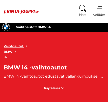
Siirry sisältöön
Hae
Valikko
Vaihtoautot: BMW i4
Vaihtoautot
BMW
i4
BMW i4 -vaihtoautot
BMW i4 -vaihtoautot edustavat vallankumouksellista askelta kohti sähköistä tulevaisuutta, tarjoten samalla klassisen BMW:n ajonautinnon ja ylellisyyden. BMW i4 -vaihtoautojen virtaviivainen ulkonäkö välittää vahvan viestin dynaamisuudesta ja teknologisesta etevyydestä. Auton aerodynaaminen muotoilu ei ainoastaan näytä upealta, vaan myös optimoi energiankulutuksen ja ajovakauden. Kun pohdit seuraavaa autonhankintaasi, BMW i4 vaihtoautot ansaitsevat ehdottomasti paikan harkintalistallasi. Katso valikoimamme BMW i4 -vaihtoautot selaamalla alas!
Näytä lisää