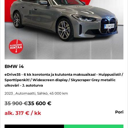
BMW i4
eDrive35 - 6 kk korotonta ja kulutonta maksuaikaa! - Huippusiisti! /
Sporttipenkit! / Widescreen display / Skyscraper Grey metallic
ulkoväri - J. autoturva
2023
, Automaatti, Sähkö, 45 000 km
35 900 €
35 600 €
pori
alk. 317 € / kk