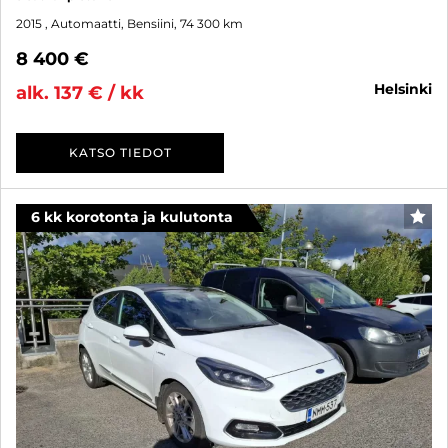
2015
, Automaatti, Bensiini, 74 300 km
8 400 €
helsinki
alk. 137 € / kk
KATSO TIEDOT
6 kk korotonta ja kulutonta
SUO