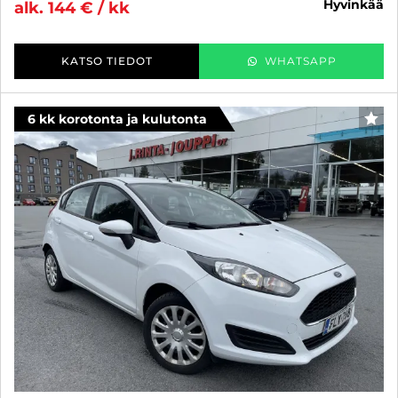
hyvinkää
alk. 144 € / kk
KATSO TIEDOT
WHATSAPP
6 kk korotonta ja kulutonta
SUO