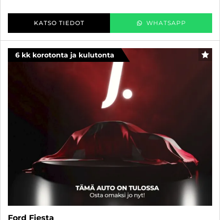
KATSO TIEDOT
WHATSAPP
6 kk korotonta ja kulutonta
SUO
Ford Fiesta