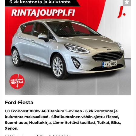
6 kk korotonta ja kulutonta
SUO
Ford Fiesta
1,0 EcoBoost 100hv A6 Titanium 5-ovinen - 6 kk korotonta ja
kulutonta maksuaikaa! - Siistikuntoinen vähän ajettu Fiesta!,
Suomi-auto, Huoltokirja, Lämmitettävä tuulilasi, Tutkat, Bliss,
Xenon,