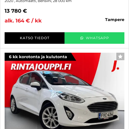
2020
, Automaatti, Bensiini, 28 000 km
13 780 €
tampere
alk. 164 € / kk
KATSO TIEDOT
WHATSAPP
6 kk korotonta ja kulutonta
SUO