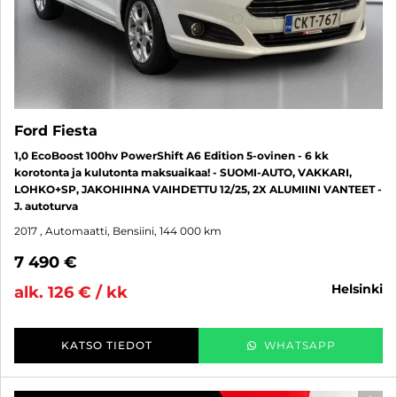
Ford Fiesta
1,0 EcoBoost 100hv PowerShift A6 Edition 5-ovinen - 6 kk
korotonta ja kulutonta maksuaikaa! - SUOMI-AUTO, VAKKARI,
LOHKO+SP, JAKOHIHNA VAIHDETTU 12/25, 2X ALUMIINI VANTEET -
J. autoturva
2017
, Automaatti, Bensiini, 144 000 km
7 490 €
helsinki
alk. 126 € / kk
KATSO TIEDOT
WHATSAPP