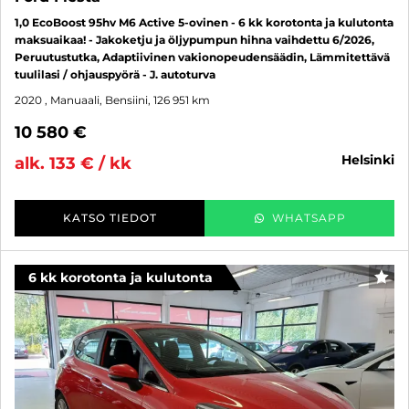
1,0 EcoBoost 95hv M6 Active 5-ovinen - 6 kk korotonta ja kulutonta
maksuaikaa! - Jakoketju ja öljypumpun hihna vaihdettu 6/2026,
Peruutustutka, Adaptiivinen vakionopeudensäädin, Lämmitettävä
tuulilasi / ohjauspyörä - J. autoturva
2020
, Manuaali, Bensiini, 126 951 km
10 580 €
helsinki
alk. 133 € / kk
KATSO TIEDOT
WHATSAPP
6 kk korotonta ja kulutonta
SUO