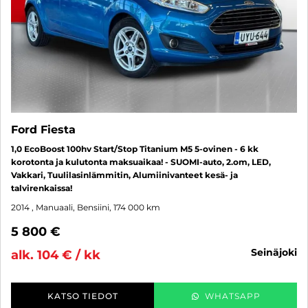
Ford Fiesta
1,0 EcoBoost 100hv Start/Stop Titanium M5 5-ovinen - 6 kk
korotonta ja kulutonta maksuaikaa! - SUOMI-auto, 2.om, LED,
Vakkari, Tuulilasinlämmitin, Alumiinivanteet kesä- ja
talvirenkaissa!
2014
, Manuaali, Bensiini, 174 000 km
5 800 €
seinäjoki
alk. 104 € / kk
KATSO TIEDOT
WHATSAPP