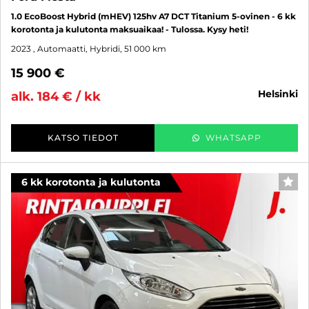
1.0 EcoBoost Hybrid (mHEV) 125hv A7 DCT Titanium 5-ovinen - 6 kk
korotonta ja kulutonta maksuaikaa! - Tulossa. Kysy heti!
2023
, Automaatti, Hybridi, 51 000 km
15 900 €
helsinki
alk. 184 € / kk
KATSO TIEDOT
WHATSAPP
6 kk korotonta ja kulutonta
SUO