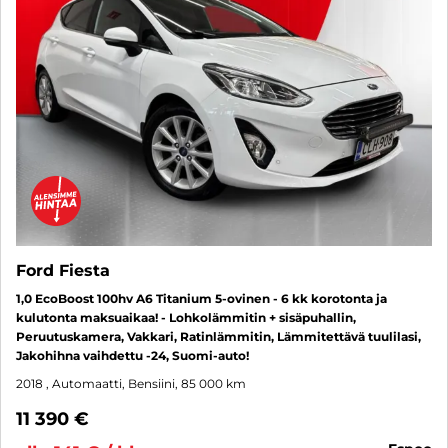
Ford Fiesta
1,0 EcoBoost 100hv A6 Titanium 5-ovinen - 6 kk korotonta ja
kulutonta maksuaikaa! - Lohkolämmitin + sisäpuhallin,
Peruutuskamera, Vakkari, Ratinlämmitin, Lämmitettävä tuulilasi,
Jakohihna vaihdettu -24, Suomi-auto!
2018
, Automaatti, Bensiini, 85 000 km
11 390 €