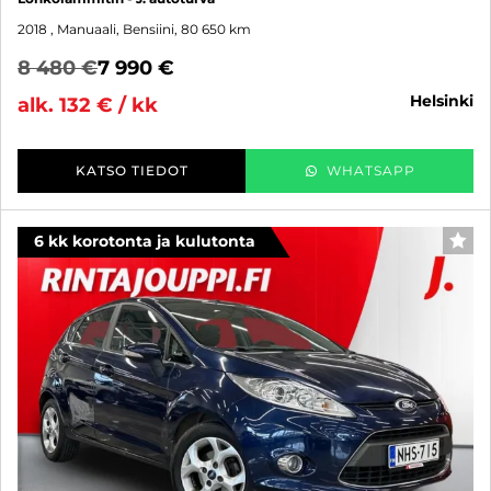
2018
, Manuaali, Bensiini, 80 650 km
8 480 €
7 990 €
helsinki
alk. 132 € / kk
KATSO TIEDOT
WHATSAPP
6 kk korotonta ja kulutonta
SUO