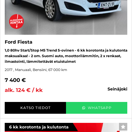
Ford Fiesta
1,0 80hv Start/Stop M5 Trend 5-ovinen - 6 kk korotonta ja kulutonta
maksuaikaa! - 2 om. Suomi auto, moottorilämmitin, 2 x renkaat,
ilmastointi, lämmitettävät etuistuimet
2017
, Manuaali, Bensiini, 67 000 km
7 400 €
seinäjoki
alk. 124 € / kk
KATSO TIEDOT
WHATSAPP
6 kk korotonta ja kulutonta
SUO