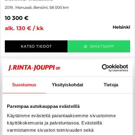
2019
, Manuaali, Bensiini, 58 000 km
10 300 €
helsinki
alk. 130 € / kk
KATSO TIEDOT
WHATSAPP
6 kk korotonta ja kulutonta
SUO
Suostumus
Yksityiskohdat
Tietoja
Parempaa autokauppaa evästeillä
Käytämme evästeitä parantaaksemme sivustomme
käyttökokemusta ja palveluntasoa. Evästeillä
varmistamme sivuston toimivuuden sekä