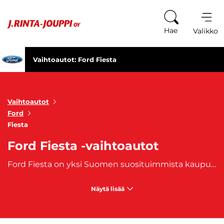
Siirry sisältöön
Hae
Valikko
Vaihtoautot: Ford Fiesta
Vaihtoautot
Ford
Fiesta
Ford Fiesta -vaihtoautot
Ford Fiesta on yksi Suomen suosituimmista kaupunkiautoista, eikä syyttä. Se yhdistää ketterän ajettavuuden, edullisen kulutuksen ja iloisen, pirteän luonteen. Vuodesta 1976 lähtien valmistettu pikkuauto on yksi suosituimmista pienistä henkilöautoista. Tilava ja luotettava Ford Fiesta auto takaa matkasi sujuvan etenemisen, sekä turvallisuuden. Ford Fiesta -vaihtoautojen valikoimastamme löydät laadukkaat yksilöt, jotka sopivat niin ensiautoksi, työmatkoille kuin koko perheen arkeen.
Näytä lisää