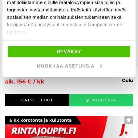
mahdollistamme sinulle räätälöidympien sisältöjen ja
tarjousten vastaanottamisen. Evästeitä käytetään myös
sosiaalisen median ominaisuuksien tukemiseen sekä
kävijämäärän analysointiin meidän ja kumppaniemme
Ford Fiesta
toimesta.
1,6 EcoBoost 182 hv M6 ST 3-ovinen - 6 kk korotonta ja kulutonta
maksuaikaa! - Hieno ST! / Suomi-Auto / RECARO / Jakohihna tehty
HYVÄKSY
7/2026 / Cruise / Lohkolämmitin / 2x Renkaat /
2017
, Manuaali, Bensiini, 115 680 km
MUOKKAA ASETUKSIA
14 500 €
12 990 €
oulu
alk. 156 € / kk
KATSO TIEDOT
WHATSAPP
6 kk korotonta ja kulutonta
SUO