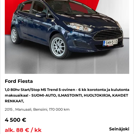
Ford Fiesta
1,0 80hv Start/Stop M5 Trend 5-ovinen - 6 kk korotonta ja kulutonta
maksuaikaa! - SUOMI-AUTO, ILMASTOINTI, HUOLTOKIRJA, KAHDET
RENKAAT,
2015
, Manuaali, Bensiini, 170 000 km
4 500 €
seinäjoki
alk. 88 € / kk