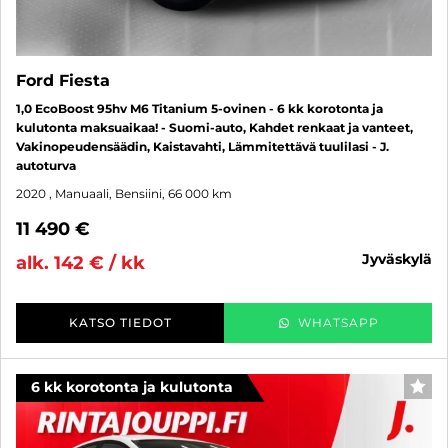
Ford Fiesta
1,0 EcoBoost 95hv M6 Titanium 5-ovinen - 6 kk korotonta ja
kulutonta maksuaikaa! - Suomi-auto, Kahdet renkaat ja vanteet,
Vakinopeudensäädin, Kaistavahti, Lämmitettävä tuulilasi - J.
autoturva
2020
, Manuaali, Bensiini, 66 000 km
11 490 €
jyväskylä
alk. 142 € / kk
KATSO TIEDOT
WHATSAPP
6 kk korotonta ja kulutonta
SUO