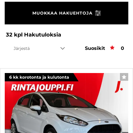
MUOKKAA HAKUEHTOJA
32
kpl
Hakutuloksia
Suosikit
Suos
0
Järjestä
6 kk korotonta ja kulutonta
SUO