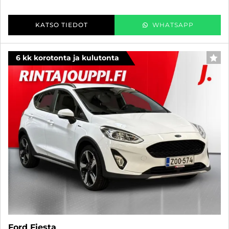
KATSO TIEDOT
WHATSAPP
6 kk korotonta ja kulutonta
SUO
Ford Fiesta