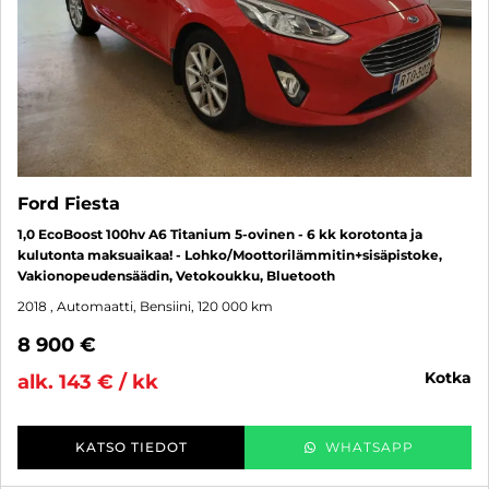
Ford Fiesta
1,0 EcoBoost 100hv A6 Titanium 5-ovinen - 6 kk korotonta ja
kulutonta maksuaikaa! - Lohko/Moottorilämmitin+sisäpistoke,
Vakionopeudensäädin, Vetokoukku, Bluetooth
2018
, Automaatti, Bensiini, 120 000 km
8 900 €
kotka
alk. 143 € / kk
KATSO TIEDOT
WHATSAPP