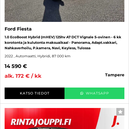
Ford Fiesta
1.0 EcoBoost Hybrid (mHEV) 125hv A7 DCT Vignale 5-ovinen - 6 kk
korotonta ja kulutonta maksuaikaa! - Panorama, Adapt.vakkari,
Nahkaverhoilu, P.kamera, Navi, Keyless, Tulossa
2022
, Automaatti, Hybridi, 87 000 km
14 590 €
tampere
alk. 172 € / kk
KATSO TIEDOT
WHATSAPP
SUO