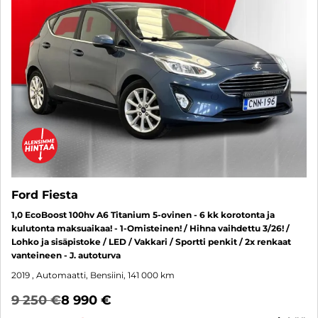
Ford Fiesta
1,0 EcoBoost 100hv A6 Titanium 5-ovinen - 6 kk korotonta ja
kulutonta maksuaikaa! - 1-Omisteinen! / Hihna vaihdettu 3/26! /
Lohko ja sisäpistoke / LED / Vakkari / Sportti penkit / 2x renkaat
vanteineen - J. autoturva
2019
, Automaatti, Bensiini, 141 000 km
9 250 €
8 990 €