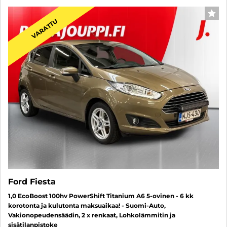
SUO
VARATTU
Ford Fiesta
1,0 EcoBoost 100hv PowerShift Titanium A6 5-ovinen - 6 kk
korotonta ja kulutonta maksuaikaa! - Suomi-Auto,
Vakionopeudensäädin, 2 x renkaat, Lohkolämmitin ja
sisätilanpistoke