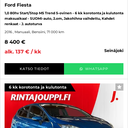
Ford Fiesta
1,0 80hv Start/Stop M5 Trend 5-ovinen - 6 kk korotonta ja kulutonta
maksuaikaa! - SUOMI-auto, 2.om, Jakohihna vaihdettu, Kahdet
renkaat - J. autoturva
2016
, Manuaali, Bensiini, 71 000 km
8 400 €
seinäjoki
alk. 137 € / kk
KATSO TIEDOT
WHATSAPP
6 kk korotonta ja kulutonta
SUO