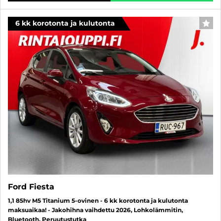
6 kk korotonta ja kulutonta
SUO
Ford Fiesta
1,1 85hv M5 Titanium 5-ovinen - 6 kk korotonta ja kulutonta
maksuaikaa! - Jakohihna vaihdettu 2026, Lohkolämmitin,
Bluetooth, Peruutustutka