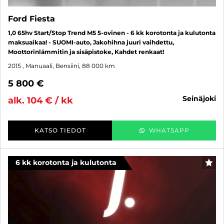
Ford Fiesta
1,0 65hv Start/Stop Trend M5 5-ovinen - 6 kk korotonta ja kulutonta
maksuaikaa! - SUOMI-auto, Jakohihna juuri vaihdettu,
Moottorinlämmitin ja sisäpistoke, Kahdet renkaat!
2015
, Manuaali, Bensiini, 88 000 km
5 800 €
seinäjoki
alk. 104 € / kk
KATSO TIEDOT
WHATSAPP
6 kk korotonta ja kulutonta
SUO