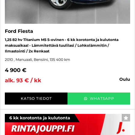
Ford Fiesta
1,25 82 hv Titanium M5 5-ovinen - 6 kk korotonta ja kulutonta
maksuaikaa! - Lämmitettävä tuulilasi / Lohkolämmitin /
Ilmastointi / 2x Renkaat
2010
, Manuaali, Bensiini, 135 400 km
4 900 €
oulu
alk. 93 € / kk
KATSO TIEDOT
WHATSAPP
6 kk korotonta ja kulutonta
SUO