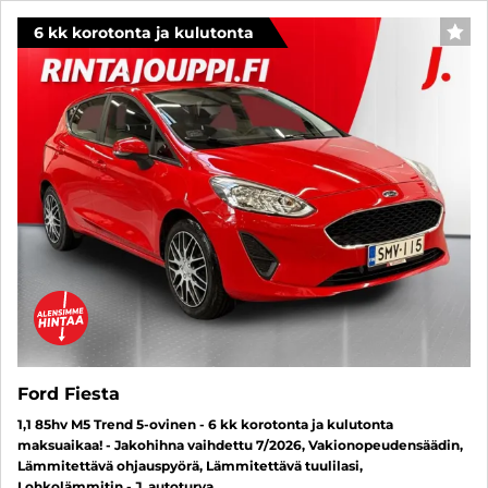
6 kk korotonta ja kulutonta
SUO
Ford Fiesta
1,1 85hv M5 Trend 5-ovinen - 6 kk korotonta ja kulutonta
maksuaikaa! - Jakohihna vaihdettu 7/2026, Vakionopeudensäädin,
Lämmitettävä ohjauspyörä, Lämmitettävä tuulilasi,
Lohkolämmitin - J. autoturva