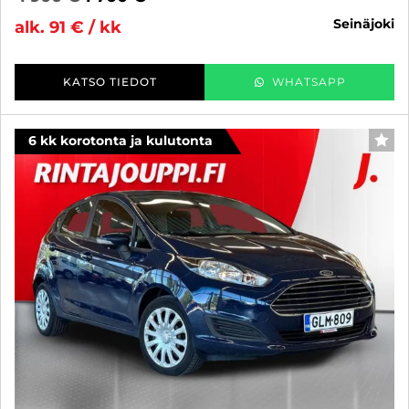
seinäjoki
alk. 91 € / kk
KATSO TIEDOT
WHATSAPP
6 kk korotonta ja kulutonta
SUO