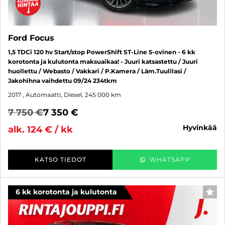
Ford Focus
1,5 TDCi 120 hv Start/stop PowerShift ST-Line 5-ovinen - 6 kk
korotonta ja kulutonta maksuaikaa! - Juuri katsastettu / Juuri
huollettu / Webasto / Vakkari / P.Kamera / Läm.Tuulilasi /
Jakohihna vaihdettu 09/24 234tkm
2017
, Automaatti, Diesel, 245 000 km
7 750 €
7 350 €
hyvinkää
alk. 124 € / kk
KATSO TIEDOT
WHATSAPP
6 kk korotonta ja kulutonta
SUO