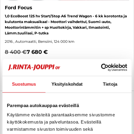
Ford Focus
1,0 EcoBoost 125 hv Start/Stop A6 Trend Wagon - 6 kk korotonta ja
kulutonta maksuaikaa! - Moottori vaihdettu!, Suomi-auto,
Moottorinlämmitin + sp Huoltokirja, Vakkari, Ilmastointi,
Lämm.tuulilasi, P-tutka
2016
, Automaatti, Bensiini, 124 000 km
8 400 €
7 680 €
tampere
alk. 128 € / kk
KATSO TIEDOT
WHATSAPP
Suostumus
Yksityiskohdat
Tietoja
6 kk korotonta ja kulutonta
SUO
Parempaa autokauppaa evästeillä
Käytämme evästeitä parantaaksemme sivustomme
käyttökokemusta ja palveluntasoa. Evästeillä
varmistamme sivuston toimivuuden sekä