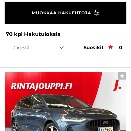
MUOKKAA HAKUEHTOJA
70
kpl
Hakutuloksia
Suosikit
Suos
0
Järjestä
SUO