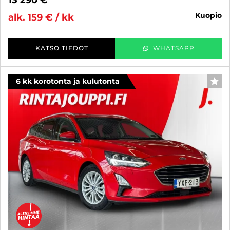
kuopio
alk. 159 € / kk
KATSO TIEDOT
WHATSAPP
6 kk korotonta ja kulutonta
SUO