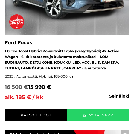
Ford Focus
1.0 EcoBoost Hybrid Powershift 125hv (kevythybridi) A7 Active
Wagon - 6 kk korotonta ja kulutonta maksuaikaa! - 1.OM
SUOMIAUTO, KETJUKONE, KOUKKU, LED, ACC, BLIS, KAMERA,
TUTKAT, LÄMPÖLASI- JA RATTI, CARPLAY - J. autoturva
2022
, Automaatti, Hybridi, 109 000 km
16 500 €
15 990 €
seinäjoki
alk. 185 € / kk
KATSO TIEDOT
WHATSAPP