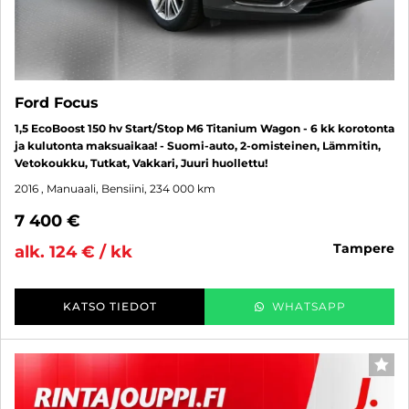
Ford Focus
1,5 EcoBoost 150 hv Start/Stop M6 Titanium Wagon - 6 kk korotonta
ja kulutonta maksuaikaa! - Suomi-auto, 2-omisteinen, Lämmitin,
Vetokoukku, Tutkat, Vakkari, Juuri huollettu!
2016
, Manuaali, Bensiini, 234 000 km
7 400 €
tampere
alk. 124 € / kk
KATSO TIEDOT
WHATSAPP
SUO