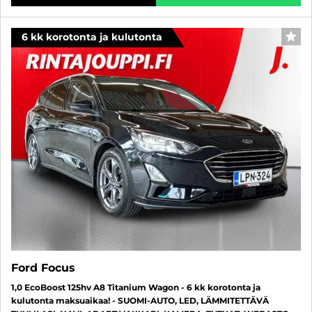
6 kk korotonta ja kulutonta
SUO
Ford Focus
1,0 EcoBoost 125hv A8 Titanium Wagon - 6 kk korotonta ja
kulutonta maksuaikaa! - SUOMI-AUTO, LED, LÄMMITETTÄVÄ