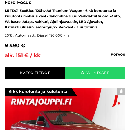
Ford Focus
1,5 TDCi EcoBlue 120hv A8 Titanium Wagon - 6 kk korotonta ja
kulutonta maksuaikaa! - Jakohihna Juuri Vaihdettu! Suomi-Auto,
Webasto, Adapt. Vakkari, Ajolinjaavustin, LED Ajovalot,
Ratin+Tuulilasin lämmitys, 2x Renkaat - J. autoturva
2018
, Automaatti, Diesel, 193 000 km
9 490 €
porvoo
alk. 151 € / kk
KATSO TIEDOT
WHATSAPP
6 kk korotonta ja kulutonta
SUO