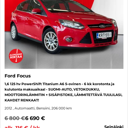
Ford Focus
1,6 125 hv PowerShift Titanium A6 5-ovinen - 6 kk korotonta ja
kulutonta maksuaikaa! - SUOMI-AUTO, VETOKOUKKU,
MOOTTORINLÄMMITIN + SISÄPISTOKE, LÄMMITETTÄVÄ TUULILASI,
KAHDET RENKAAT!
2012
, Automaatti, Bensiini, 206 000 km
6 800 €
6 690 €
seinäjoki