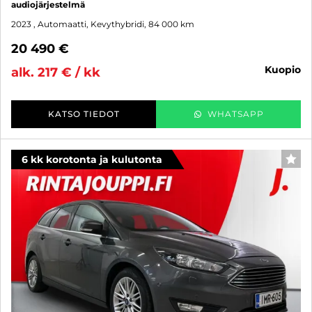
audiojärjestelmä
2023
, Automaatti, Kevythybridi, 84 000 km
20 490 €
kuopio
alk. 217 € / kk
KATSO TIEDOT
WHATSAPP
6 kk korotonta ja kulutonta
SUO