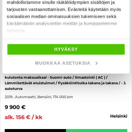
mahdollistamme sinulle räätälöidympien sisältöjen ja
tarjousten vastaanottamisen. Evästeitä käytetään myös
sosiaalisen median ominaisuuksien tukemiseen sekä
kävijämäärän analysointiin meidän ja kumppaniemme
toimesta.
HYVÄKSY
MUOKKAA ASETUKSIA
Ford Focus
1,0 EcoBoost 125hv A8 Titanium 5-ovinen - 6 kk korotonta ja
kulutonta maksuaikaa! - Suomi-auto / Ilmastointi ( AC ) /
Lämmitettävät etuistuimet / Pysäköintitutka takana ja takana / - J.
autoturva
2019
, Automaatti, Bensiini, 174 000 km
9 900 €
helsinki
alk. 156 € / kk