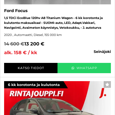
Ford Focus
1,5 TDCi EcoBlue 120hv A8 Titanium Wagon - 6 kk korotonta ja
kulutonta maksuaikaa! - SUOMI-auto, LED, Adapt.Vakkari,
Navigointi, Avaimeton käynnistys, Vetokoukku, - J. autoturva
2020
, Automaatti, Diesel, 155 000 km
14 600 €
13 200 €
seinäjoki
alk. 158 € / kk
KATSO TIEDOT
WHATSAPP
6 kk korotonta ja kulutonta
SUO