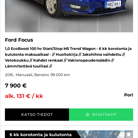
Ford Focus
1,0 EcoBoost 100 hv Start/Stop M5 Trend Wagon - 6 kk korotonta ja
kulutonta maksuaikaa! - // Huoltokirja // Jakohihna vaihdettu //
Vetokoukku // Kahdet renkaat // Vakionopeudensäädin //
Lämmitettävä tuulilasi //
2016
, Manuaali, Bensiini, 99 000 km
7 900 €
pori
alk. 131 € / kk
KATSO TIEDOT
WHATSAPP
6 kk korotonta ja kulutonta
SUO