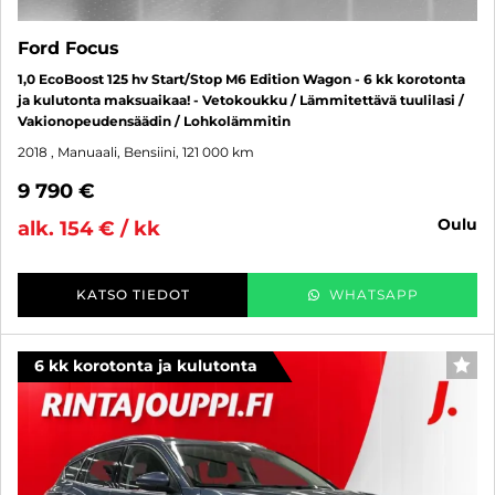
Ford Focus
1,0 EcoBoost 125 hv Start/Stop M6 Edition Wagon - 6 kk korotonta
ja kulutonta maksuaikaa! - Vetokoukku / Lämmitettävä tuulilasi /
Vakionopeudensäädin / Lohkolämmitin
2018
, Manuaali, Bensiini, 121 000 km
9 790 €
oulu
alk. 154 € / kk
KATSO TIEDOT
WHATSAPP
6 kk korotonta ja kulutonta
SUO