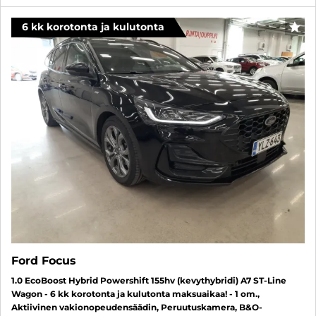
6 kk korotonta ja kulutonta
SUO
Ford Focus
1.0 EcoBoost Hybrid Powershift 155hv (kevythybridi) A7 ST-Line
Wagon - 6 kk korotonta ja kulutonta maksuaikaa! - 1 om.,
Aktiivinen vakionopeudensäädin, Peruutuskamera, B&O-