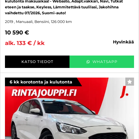
kulutonta maksuaikaa! - Webasto, Adapt.vakkari, Navi, Tutkat
eteen ja taakse, Keyless, Lämmitettävä tuulilasi, Jakohihna
vaihdettu 07/2026, Suomi-auto!
2019
, Manuaali, Bensiini, 126 000 km
10 590 €
hyvinkää
alk. 133 € / kk
KATSO TIEDOT
WHATSAPP
6 kk korotonta ja kulutonta
SUO