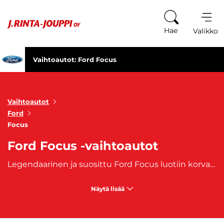
Siirry sisältöön
Hae
Valikko
Vaihtoautot: Ford Focus
Vaihtoautot
Ford
Focus
Ford Focus -vaihtoautot
Legendaarinen ja suosittu Ford Focus luotiin korvaamaan Ford Escort -malli ja onkin napannut paikan oma luokkansa huipulla. Luotettava Ford Focus takaa matkasi sujuvan ja turvallisen etenemisen. Urheilullisempi Ford Focus RS tarjoaa tehokkaan moottorin lisäksi erinomaisen ajotuntuman. J. Rinta-Joupilta ostat oman Ford Focus -autosi, joihin on saatavilla myös edullinen
Näytä lisää