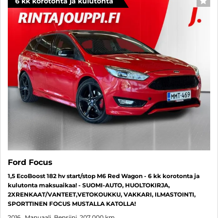
6 kk korotonta ja kulutonta
SUO
Ford Focus
1,5 EcoBoost 182 hv start/stop M6 Red Wagon - 6 kk korotonta ja
kulutonta maksuaikaa! - SUOMI-AUTO, HUOLTOKIRJA,
2XRENKAAT/VANTEET,VETOKOUKKU, VAKKARI, ILMASTOINTI,
SPORTTINEN FOCUS MUSTALLA KATOLLA!
2016
, Manuaali, Bensiini, 207 000 km