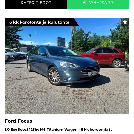
KATSO TIEDOT
WHATSAPP
6 kk korotonta ja kulutonta
SUO
Ford Focus
1,0 EcoBoost 125hv M6 Titanium Wagon - 6 kk korotonta ja