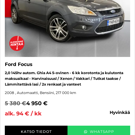
Ford Focus
2,0 145hv autom. Ghia A4 5-ovinen - 6 kk korotonta ja kulutonta
maksuaikaa! - Harvinaisuus! / Xenon / Vakkari / Tutkat taakse /
Lämmitettävä lasi / 2x renkaat ja vanteet
2008
, Automaatti, Bensiini, 217 000 km
5 380 €
4 950 €
hyvinkää
alk. 94 € / kk
KATSO TIEDOT
WHATSAPP