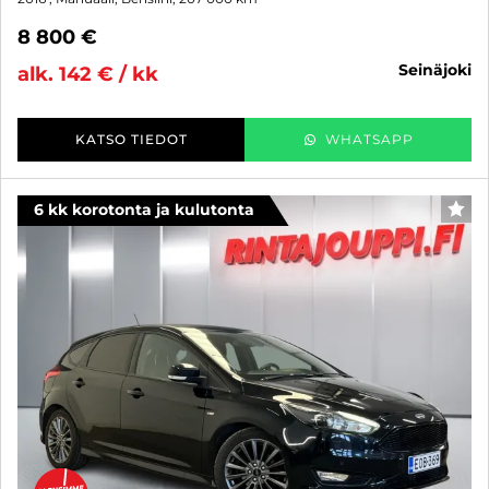
8 800 €
seinäjoki
alk. 142 € / kk
KATSO TIEDOT
WHATSAPP
6 kk korotonta ja kulutonta
SUO