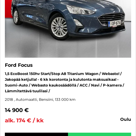
Ford Focus
1,5 EcoBoost 150hv Start/Stop A8 Titanium Wagon / Webasto! /
Jakopää ketjulla! - 6 kk korotonta ja kulutonta maksuaikaa! -
Suomi-Auto / Webasto kaukosäädöllä / ACC / Navi / P-kamera /
Lämmitettävä tuulilasi /
2018
, Automaatti, Bensiini, 133 000 km
14 900 €
oulu
alk. 174 € / kk