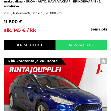
maksuaikaa! - SUOMI-AUTO, NAVI, VAKKARI, ERIKOISVÄRI!!! - J.
autoturva
2019
, Automaatti, Bensiini, 120 000 km
11 800 €
seinäjoki
alk. 145 € / kk
KATSO TIEDOT
WHATSAPP
6 kk korotonta ja kulutonta
SUO