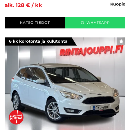
kuopio
alk. 128 € / kk
KATSO TIEDOT
WHATSAPP
6 kk korotonta ja kulutonta
SUO