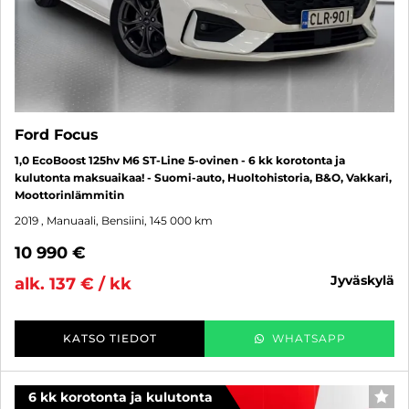
Ford Focus
1,0 EcoBoost 125hv M6 ST-Line 5-ovinen - 6 kk korotonta ja
kulutonta maksuaikaa! - Suomi-auto, Huoltohistoria, B&O, Vakkari,
Moottorinlämmitin
2019
, Manuaali, Bensiini, 145 000 km
10 990 €
jyväskylä
alk. 137 € / kk
KATSO TIEDOT
WHATSAPP
6 kk korotonta ja kulutonta
SUO