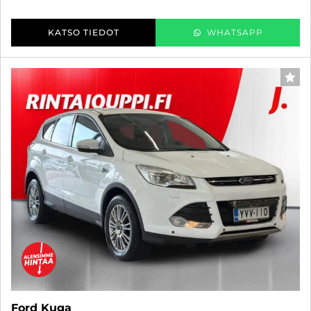
KATSO TIEDOT
WHATSAPP
SUO
Ford Kuga