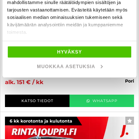
mahdollistamme sinulle räätälöidympien sisältöjen ja
tarjousten vastaanottamisen. Evästeitä käytetään myös
sosiaalisen median ominaisuuksien tukemiseen sekä
kävijämäärän analysointiin meidän ja kumppaniemme
Ford Kuga
toimesta.
1,5 EcoBoost 150 hv FWD M6 Titanium 5-ovinen - 6 kk korotonta ja
kulutonta maksuaikaa! - 2-omisteinen Kuga!! Jakopää juuri tehty!!
HYVÄKSY
// Vetokoukku // Lohkolämmitin // Tutkat // Ilmastointi //
2016
, Manuaali, Bensiini, 174 500 km
MUOKKAA ASETUKSIA
12 900 €
12 480 €
pori
alk. 151 € / kk
KATSO TIEDOT
WHATSAPP
6 kk korotonta ja kulutonta
SUO