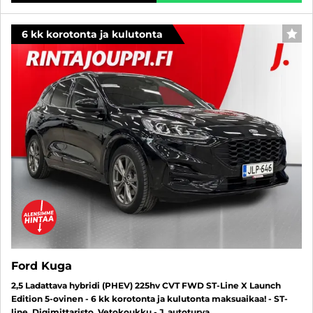
6 kk korotonta ja kulutonta
SUO
Ford Kuga
2,5 Ladattava hybridi (PHEV) 225hv CVT FWD ST-Line X Launch
Edition 5-ovinen - 6 kk korotonta ja kulutonta maksuaikaa! - ST-
line, Digimittaristo, Vetokoukku - J. autoturva