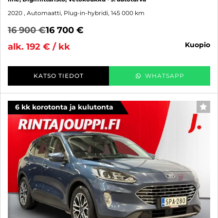
2020
, Automaatti, Plug-in-hybridi, 145 000 km
16 900 €
16 700 €
kuopio
alk. 192 € / kk
KATSO TIEDOT
WHATSAPP
6 kk korotonta ja kulutonta
SUO