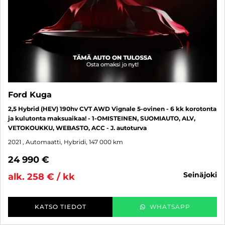
Ford Kuga
2,5 Hybrid (HEV) 190hv CVT AWD Vignale 5-ovinen - 6 kk korotonta
ja kulutonta maksuaikaa! - 1-OMISTEINEN, SUOMIAUTO, ALV,
VETOKOUKKU, WEBASTO, ACC - J. autoturva
2021
, Automaatti, Hybridi, 147 000 km
24 990 €
seinäjoki
alk. 258 € / kk
KATSO TIEDOT
WHATSAPP