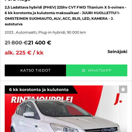
2,5 Ladattava hybridi (PHEV) 225hv CVT FWD Titanium X 5-ovinen -
6 kk korotonta ja kulutonta maksuaikaa! - JUURI HUOLLETTU! 1-
OMISTEINEN SUOMIAUTO, ALV, ACC, BLIS, LED, KAMERA - J.
autoturva
2023
, Automaatti, Plug-in-hybridi, 90 000 km
21 800 €
21 400 €
seinäjoki
alk. 225 € / kk
KATSO TIEDOT
WHATSAPP
6 kk korotonta ja kulutonta
SUO