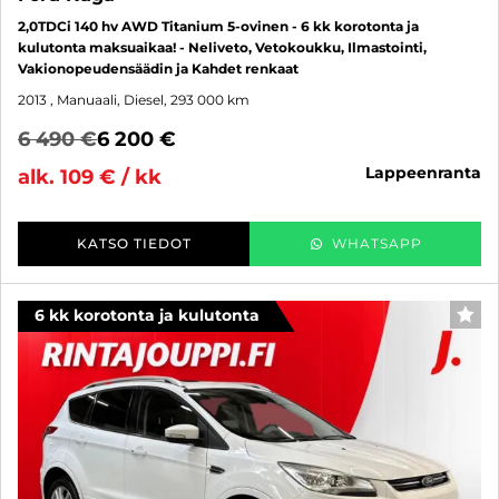
2,0TDCi 140 hv AWD Titanium 5-ovinen - 6 kk korotonta ja
kulutonta maksuaikaa! - Neliveto, Vetokoukku, Ilmastointi,
Vakionopeudensäädin ja Kahdet renkaat
2013
, Manuaali, Diesel, 293 000 km
6 490 €
6 200 €
lappeenranta
alk. 109 € / kk
KATSO TIEDOT
WHATSAPP
6 kk korotonta ja kulutonta
SUO