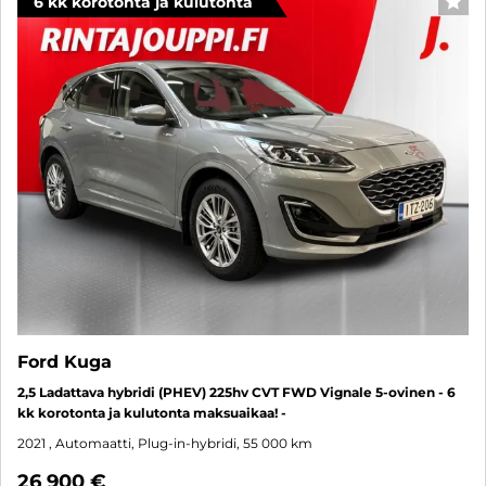
6 kk korotonta ja kulutonta
SUO
Ford Kuga
2,5 Ladattava hybridi (PHEV) 225hv CVT FWD Vignale 5-ovinen - 6
kk korotonta ja kulutonta maksuaikaa! -
2021
, Automaatti, Plug-in-hybridi, 55 000 km
26 900 €