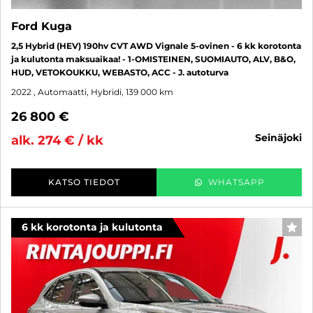
Ford Kuga
2,5 Hybrid (HEV) 190hv CVT AWD Vignale 5-ovinen - 6 kk korotonta
ja kulutonta maksuaikaa! - 1-OMISTEINEN, SUOMIAUTO, ALV, B&O,
HUD, VETOKOUKKU, WEBASTO, ACC - J. autoturva
2022
, Automaatti, Hybridi, 139 000 km
26 800 €
seinäjoki
alk. 274 € / kk
KATSO TIEDOT
WHATSAPP
6 kk korotonta ja kulutonta
SUO