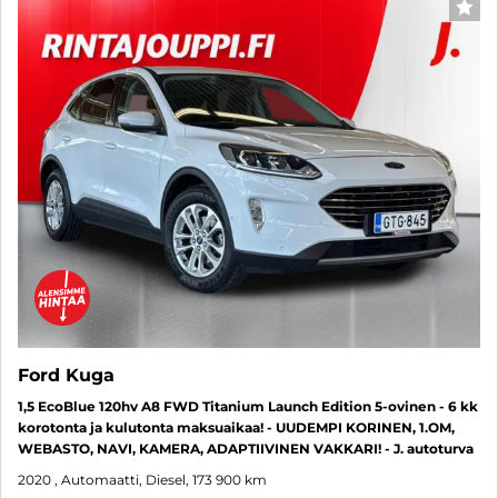
SUO
Ford Kuga
1,5 EcoBlue 120hv A8 FWD Titanium Launch Edition 5-ovinen - 6 kk
korotonta ja kulutonta maksuaikaa! - UUDEMPI KORINEN, 1.OM,
WEBASTO, NAVI, KAMERA, ADAPTIIVINEN VAKKARI! - J. autoturva
2020
, Automaatti, Diesel, 173 900 km