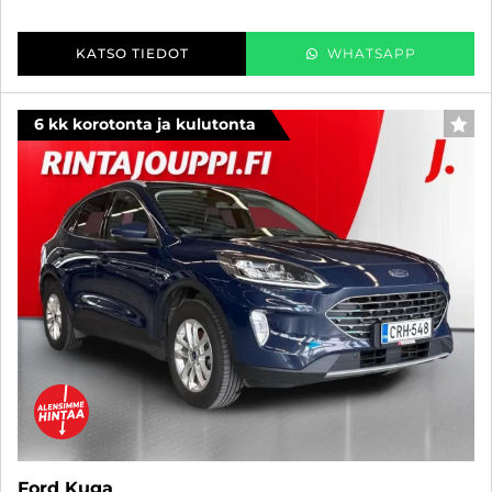
KATSO TIEDOT
WHATSAPP
6 kk korotonta ja kulutonta
SUO
Ford Kuga