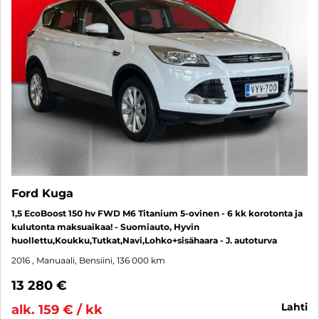
Ford Kuga
1,5 EcoBoost 150 hv FWD M6 Titanium 5-ovinen - 6 kk korotonta ja
kulutonta maksuaikaa! - Suomiauto, Hyvin
huollettu,Koukku,Tutkat,Navi,Lohko+sisähaara - J. autoturva
2016
, Manuaali, Bensiini, 136 000 km
13 280 €
lahti
alk. 159 € / kk