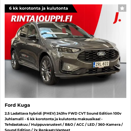
6 kk korotonta ja kulutonta
SUO
Ford Kuga
2.5 Ladattava hybridi (PHEV) 243hv FWD CVT Sound Edition 100v
Juhlamalli - 6 kk korotonta ja kulutonta maksuaikaa! -
Tehdastakuu / Huippuvarusteet / B&O / ACC / LED / 360-Kamera /
Sound Edition / 2x Renkaat+Vanteet