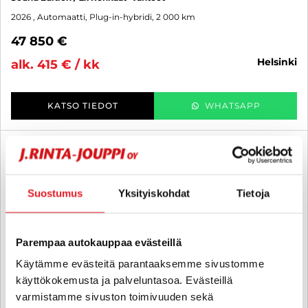
2026
, Automaatti, Plug-in-hybridi, 2 000 km
47 850 €
helsinki
alk. 415 € / kk
KATSO TIEDOT
WHATSAPP
6 kk korotonta ja kulutonta
SUO
Suostumus
Yksityiskohdat
Tietoja
Parempaa autokauppaa evästeillä
Käytämme evästeitä parantaaksemme sivustomme
käyttökokemusta ja palveluntasoa. Evästeillä
varmistamme sivuston toimivuuden sekä