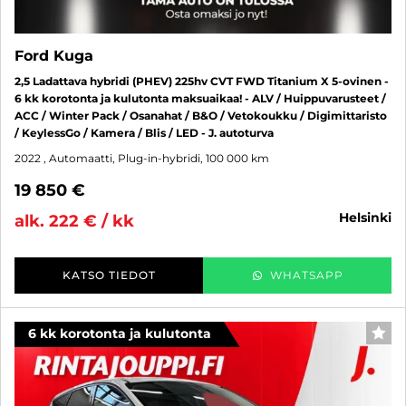
Ford Kuga
2,5 Ladattava hybridi (PHEV) 225hv CVT FWD Titanium X 5-ovinen -
6 kk korotonta ja kulutonta maksuaikaa! - ALV / Huippuvarusteet /
ACC / Winter Pack / Osanahat / B&O / Vetokoukku / Digimittaristo
/ KeylessGo / Kamera / Blis / LED - J. autoturva
2022
, Automaatti, Plug-in-hybridi, 100 000 km
19 850 €
helsinki
alk. 222 € / kk
KATSO TIEDOT
WHATSAPP
6 kk korotonta ja kulutonta
SUO