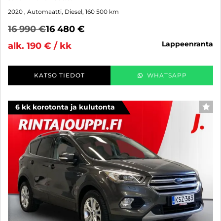
2020
, Automaatti, Diesel, 160 500 km
16 990 €
16 480 €
lappeenranta
alk. 190 € / kk
KATSO TIEDOT
WHATSAPP
6 kk korotonta ja kulutonta
SUO