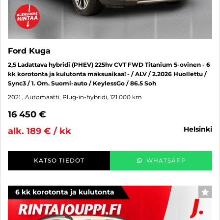
Ford Kuga
2,5 Ladattava hybridi (PHEV) 225hv CVT FWD Titanium 5-ovinen - 6
kk korotonta ja kulutonta maksuaikaa! - / ALV / 2.2026 Huollettu /
Sync3 / 1. Om. Suomi-auto / KeylessGo / 86.5 Soh
2021
, Automaatti, Plug-in-hybridi, 121 000 km
16 450 €
helsinki
alk. 189 € / kk
KATSO TIEDOT
WHATSAPP
6 kk korotonta ja kulutonta
SUO