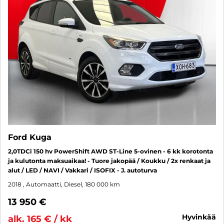
Ford Kuga
2,0TDCi 150 hv PowerShift AWD ST-Line 5-ovinen - 6 kk korotonta
ja kulutonta maksuaikaa! - Tuore jakopää / Koukku / 2x renkaat ja
alut / LED / NAVI / Vakkari / ISOFIX - J. autoturva
2018
, Automaatti, Diesel, 180 000 km
13 950 €
hyvinkää
alk. 165 € / kk