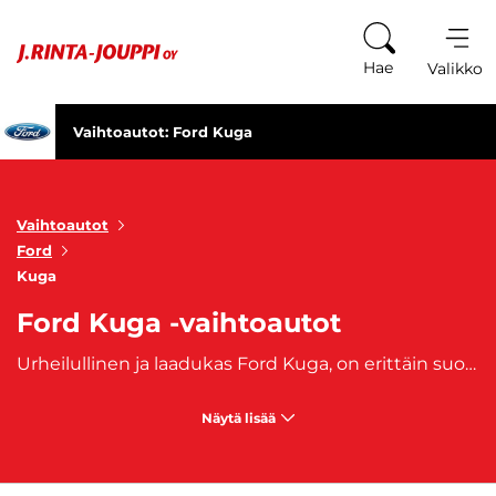
Siirry sisältöön
Hae
Valikko
Vaihtoautot: Ford Kuga
Vaihtoautot
Ford
Kuga
Ford Kuga -vaihtoautot
Urheilullinen ja laadukas Ford Kuga, on erittäin suosittu vähäpäästöinen hybridi.
Näytä lisää