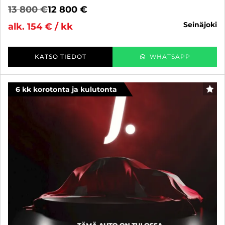
13 800 €
12 800 €
seinäjoki
alk. 154 € / kk
KATSO TIEDOT
WHATSAPP
6 kk korotonta ja kulutonta
SUO