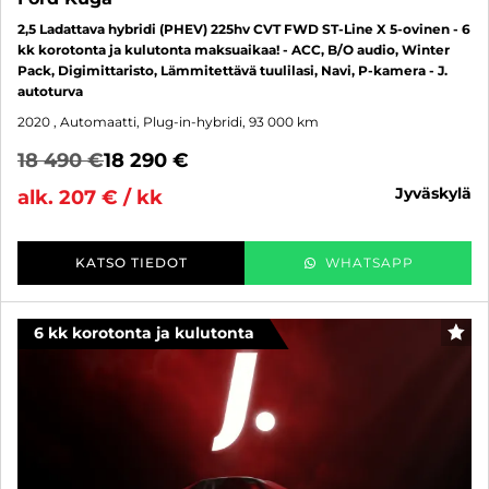
2,5 Ladattava hybridi (PHEV) 225hv CVT FWD ST-Line X 5-ovinen - 6
kk korotonta ja kulutonta maksuaikaa! - ACC, B/O audio, Winter
Pack, Digimittaristo, Lämmitettävä tuulilasi, Navi, P-kamera - J.
autoturva
2020
, Automaatti, Plug-in-hybridi, 93 000 km
18 490 €
18 290 €
jyväskylä
alk. 207 € / kk
KATSO TIEDOT
WHATSAPP
6 kk korotonta ja kulutonta
SUO