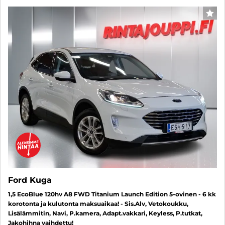
SUO
Ford Kuga
1,5 EcoBlue 120hv A8 FWD Titanium Launch Edition 5-ovinen - 6 kk
korotonta ja kulutonta maksuaikaa! - Sis.Alv, Vetokoukku,
Lisälämmitin, Navi, P.kamera, Adapt.vakkari, Keyless, P.tutkat,
Jakohihna vaihdettu!