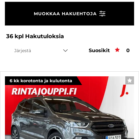
MUOKKAA HAKUEHTOJA
36
kpl
Hakutuloksia
Suosikit
Suos
0
Järjestä
6 kk korotonta ja kulutonta
SUO