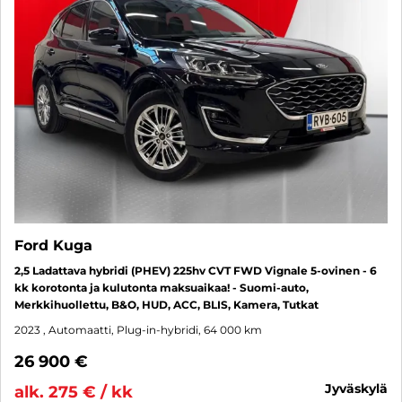
Ford Kuga
2,5 Ladattava hybridi (PHEV) 225hv CVT FWD Vignale 5-ovinen - 6
kk korotonta ja kulutonta maksuaikaa! - Suomi-auto,
Merkkihuollettu, B&O, HUD, ACC, BLIS, Kamera, Tutkat
2023
, Automaatti, Plug-in-hybridi, 64 000 km
26 900 €
jyväskylä
alk. 275 € / kk