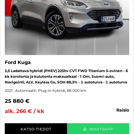
Ford Kuga
2,5 Ladattava hybridi (PHEV) 225hv CVT FWD Titanium 5-ovinen - 6
kk korotonta ja kulutonta maksuaikaa! - 1-Om, Suomi-auto,
Navigointi, ALV, Keyless Go, SOH 88,3% - J. autoturva - J. autoturva
2021
, Automaatti, Plug-in-hybridi, 68 000 km
25 880 €
raisio
alk. 266 € / kk
KATSO TIEDOT
WHATSAPP