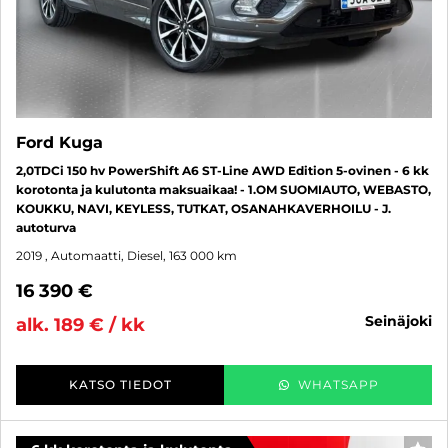
Ford Kuga
2,0TDCi 150 hv PowerShift A6 ST-Line AWD Edition 5-ovinen - 6 kk
korotonta ja kulutonta maksuaikaa! - 1.OM SUOMIAUTO, WEBASTO,
KOUKKU, NAVI, KEYLESS, TUTKAT, OSANAHKAVERHOILU - J.
autoturva
2019
, Automaatti, Diesel, 163 000 km
16 390 €
seinäjoki
alk. 189 € / kk
KATSO TIEDOT
WHATSAPP