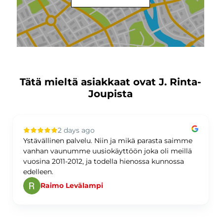
Tätä mieltä asiakkaat ovat J. Rinta-
Joupista
2 days ago
Ystävällinen palvelu. Niin ja mikä parasta saimme
vanhan vaunumme uusiokäyttöön joka oli meillä
vuosina 2011-2012, ja todella hienossa kunnossa
edelleen.
Raimo Levälampi
Page 1 of 60