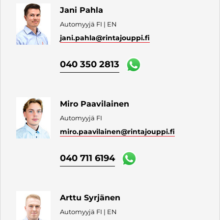
Jani Pahla
Automyyjä FI | EN
jani.pahla
@rintajouppi.fi
040 350 2813
Miro Paavilainen
Automyyjä FI
miro.paavilainen
@rintajouppi.fi
040 711 6194
Arttu Syrjänen
Automyyjä FI | EN