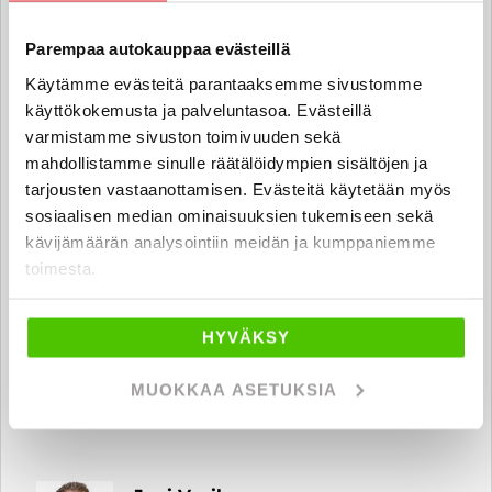
Emmi Hämäläinen
Parempaa autokauppaa evästeillä
Automyyjä FI | EN
Käytämme evästeitä parantaaksemme sivustomme
emmi.hamalainen
@rintajouppi.fi
käyttökokemusta ja palveluntasoa. Evästeillä
varmistamme sivuston toimivuuden sekä
mahdollistamme sinulle räätälöidympien sisältöjen ja
040 711 3949
tarjousten vastaanottamisen. Evästeitä käytetään myös
sosiaalisen median ominaisuuksien tukemiseen sekä
kävijämäärän analysointiin meidän ja kumppaniemme
Ari Tauriala
toimesta.
Automyyjä, hyötyajoneuvot FI
ari.tauriala
@rintajouppi.fi
HYVÄKSY
040 712 0496
MUOKKAA ASETUKSIA