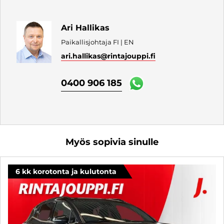
Ari Hallikas
Paikallisjohtaja FI | EN
ari.hallikas
@rintajouppi.fi
0400 906 185
Myös sopivia sinulle
6 kk korotonta ja kulutonta