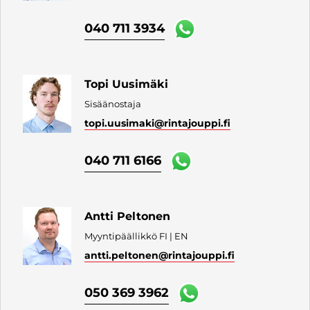
040 711 3934
Topi Uusimäki
Sisäänostaja
topi.uusimaki
@rintajouppi.fi
040 711 6166
Antti Peltonen
Myyntipäällikkö FI | EN
antti.peltonen
@rintajouppi.fi
050 369 3962