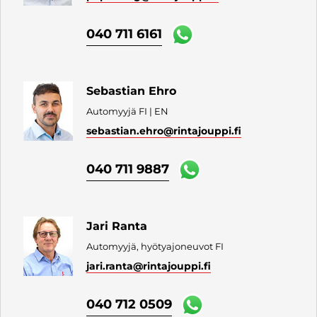
040 711 6161
Sebastian Ehro
Automyyjä FI | EN
sebastian.ehro
@rintajouppi.fi
040 711 9887
Jari Ranta
Automyyjä, hyötyajoneuvot FI
jari.ranta
@rintajouppi.fi
040 712 0509