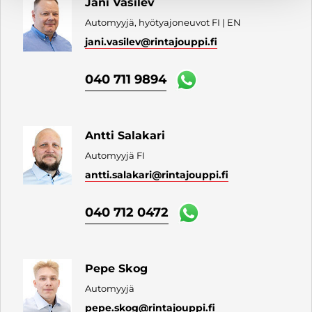
Jani Vasilev
Automyyjä, hyötyajoneuvot FI | EN
jani.vasilev
@rintajouppi.fi
040 711 9894
Antti Salakari
Automyyjä FI
antti.salakari
@rintajouppi.fi
040 712 0472
Pepe Skog
Automyyjä
pepe.skog
@rintajouppi.fi