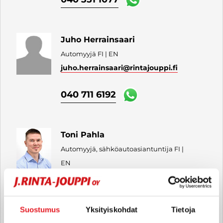
Juho Herrainsaari
Automyyjä FI | EN
juho.herrainsaari
@rintajouppi.fi
040 711 6192
Toni Pahla
Automyyjä, sähköautoasiantuntija FI |
EN
toni.pahla
@rintajouppi.fi
040 711 9888
Suostumus
Yksityiskohdat
Tietoja