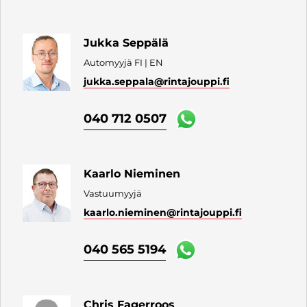
Jukka Seppälä
Automyyjä FI | EN
jukka.seppala
@rintajouppi.fi
040 712 0507
Kaarlo Nieminen
Vastuumyyjä
kaarlo.nieminen
@rintajouppi.fi
040 565 5194
Chris Fagerroos