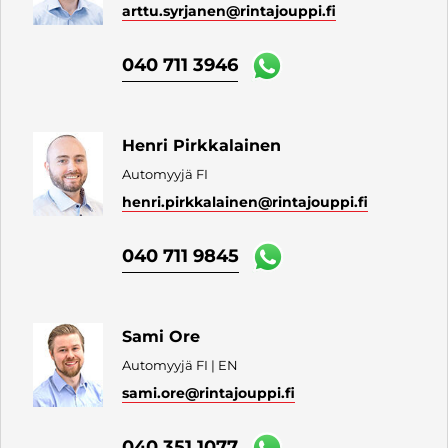
arttu.syrjanen
@rintajouppi.fi
040 711 3946
Henri Pirkkalainen
Automyyjä FI
henri.pirkkalainen
@rintajouppi.fi
040 711 9845
Sami Ore
Automyyjä FI | EN
sami.ore
@rintajouppi.fi
040 351 1077