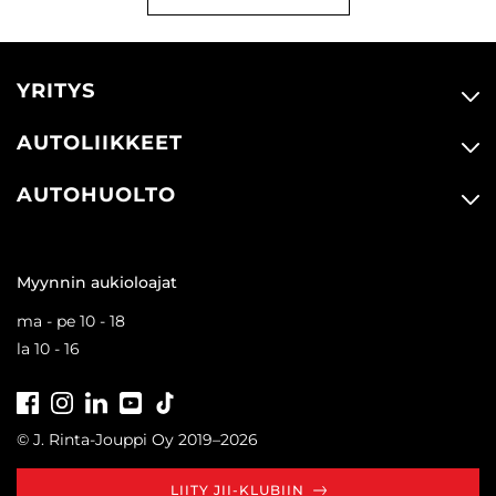
YRITYS
AUTOLIIKKEET
AUTOHUOLTO
Myynnin aukioloajat
ma - pe 10 - 18
la 10 - 16
Facebook
Instagram
LinkedIn
Youtube
Tiktok
© J. Rinta-Jouppi Oy 2019–2026
LIITY JII-KLUBIIN