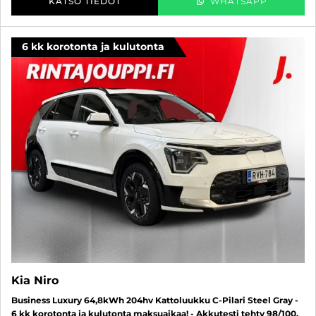
KATSO TIEDOT
WHATSAPP
6 kk korotonta ja kulutonta
Kia Niro
Business Luxury 64,8kWh 204hv Kattoluukku C-Pilari Steel Gray -
6 kk korotonta ja kulutonta maksuaikaa! - Akkutesti tehty 98/100,