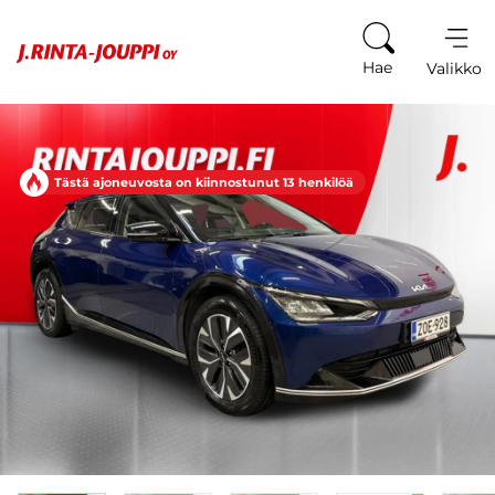
Siirry sisältöön
Hae
Valikko
Tästä ajoneuvosta on kiinnostunut 13 henkilöä