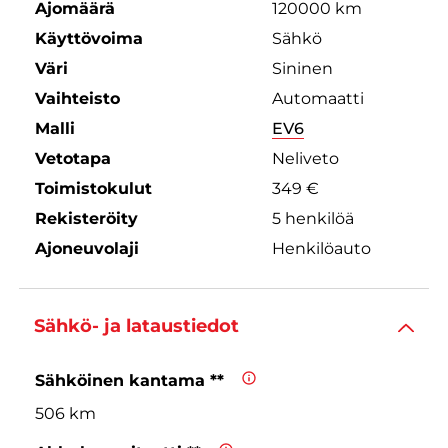
Ajomäärä
120000 km
Käyttövoima
Sähkö
Väri
Sininen
Vaihteisto
Automaatti
Malli
EV6
Vetotapa
Neliveto
Toimistokulut
349 €
Rekisteröity
5 henkilöä
Ajoneuvolaji
Henkilöauto
Sähkö- ja lataustiedot
Sähköinen kantama **
506 km