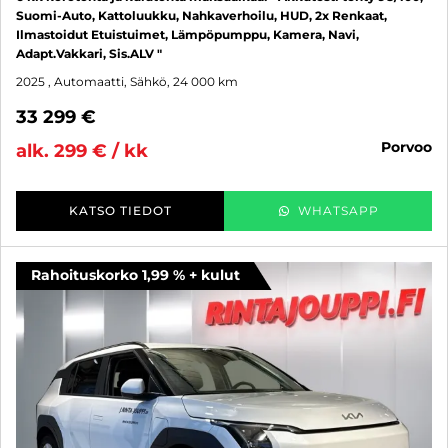
Suomi-Auto, Kattoluukku, Nahkaverhoilu, HUD, 2x Renkaat,
Ilmastoidut Etuistuimet, Lämpöpumppu, Kamera, Navi,
Adapt.Vakkari, Sis.ALV "
2025
, Automaatti, Sähkö, 24 000 km
33 299 €
porvoo
alk. 299 € / kk
KATSO TIEDOT
WHATSAPP
Rahoituskorko 1,99 % + kulut