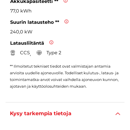
Akkukapasiteetti **
77,0 kWh
Suurin latausteho **
240,0 kW
Latausliitäntä
CCS
Type 2
,
** Ilmoitetut tekniset tiedot ovat valmistajan antamia
arvioita uudelle ajoneuvolle. Todelliset kulutus-, lataus- ja
toimintamatka-arvot voivat vaihdella ajoneuvon kunnon,
ajotavan ja käyttöolosuhteiden mukaan.
Kysy tarkempia tietoja