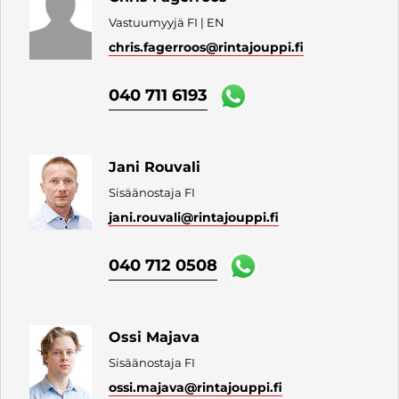
Vastuumyyjä FI | EN
chris.fagerroos
@rintajouppi.fi
040 711 6193
Jani Rouvali
Sisäänostaja FI
jani.rouvali
@rintajouppi.fi
040 712 0508
Ossi Majava
Sisäänostaja FI
ossi.majava
@rintajouppi.fi